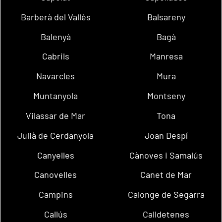
Barberà del Vallès
Balsareny
Balenyà
Bagà
Cabrils
Manresa
Navarcles
Mura
Muntanyola
Montseny
Vilassar de Mar
Tona
Julià de Cerdanyola
Joan Despí
Canyelles
Cànoves i Samalús
Canovelles
Canet de Mar
Campins
Calonge de Segarra
Callús
Calldetenes