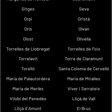
Sitges
Seva
Orpí
Oristà
Orís
Olvan
Olost
Olivella
Torrelles de Llobregat
Torrelles de Foix
Torrelavit
Torre de Claramunt
Torelló
Santa Coloma de Cervelló
Maria de Palautordera
Maria de Miralles
Maria de Merlès
Viver i Serrateix
Vilobí del Penedès
Lliçà de Vall
Lliçà d´Amunt
El Bruc