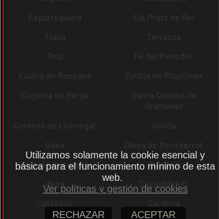
Esparreguera
Els Prats de Rei
Tiana
Terrassa
Teià
Fe del Penedès
Eulàlia de Ronçana
Eulàlia de Riuprimer
Eugènia de Berga
Santa Coloma de
Gramenet
Cornellà de Llobregat
Gelida
Gavà
Olesa de Montserrat
Utilizamos solamente la cookie esencial y
Olesa de Bonesvalls
Olèrdola
básica para el funcionamiento mínimo de esta
web.
dena
Castelldefels
Ver políticas y gestión de cookies
Castellcir
Cardona
RECHAZAR
ACEPTAR