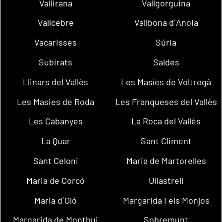
Vallirana
Vallgorguina
Vallcebre
Vallbona d´Anoia
Vacarisses
Súria
Subirats
Saldes
Llinars del Vallès
Les Masíes de Voltregà
Les Masies de Roda
Les Franqueses del Vallès
Les Cabanyes
La Roca del Vallès
La Quar
Sant Climent
Sant Celoni
Maria de Martorelles
Maria de Corcó
Ullastrell
Maria d´Oló
Margarida i els Monjos
Margarida de Montbui
Sobremunt