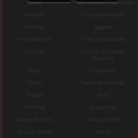
Navas
Palau-solità i Plegamans
Palafolls
Pacs del Penedès
Rellinars
Rajadell
Premià de Dalt
Prats de Lluçanès
Pontons
Pont de Vilomara i
Rocafort
Pujalt
Puigdàlber
Papiol
Palma de Cervelló
Pallejà
Moià
Mediona
Argentona
Arenys de Munt
Arenys de Mar
Bigues i Riells
Berga