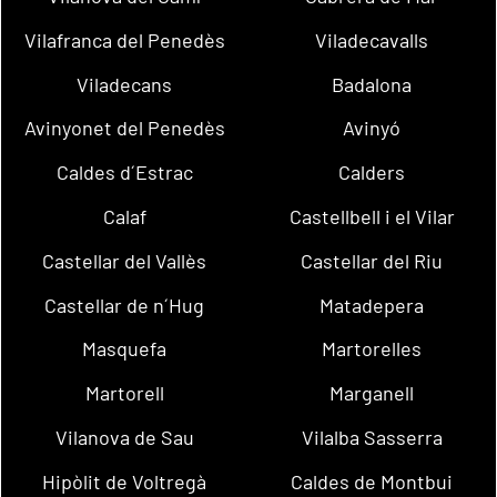
Vilafranca del Penedès
Viladecavalls
Viladecans
Badalona
Avinyonet del Penedès
Avinyó
Caldes d´Estrac
Calders
Calaf
Castellbell i el Vilar
Castellar del Vallès
Castellar del Riu
Castellar de n´Hug
Matadepera
Masquefa
Martorelles
Martorell
Marganell
Vilanova de Sau
Vilalba Sasserra
Hipòlit de Voltregà
Caldes de Montbui