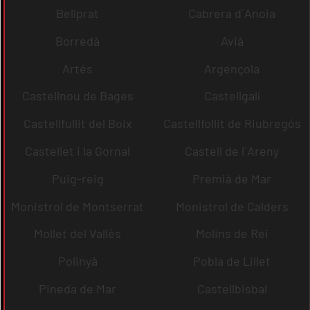
Bellprat
Cabrera d´Anoia
Borredà
Avià
Artés
Argençola
Castellnou de Bages
Castellgalí
Castellfullit del Boix
Castellfollit de Riubregós
Castellet i la Gornal
Castell de l´Areny
Puig-reig
Premià de Mar
Monistrol de Montserrat
Monistrol de Calders
Mollet del Vallès
Molins de Rei
Polinyà
Pobla de Lillet
Pineda de Mar
Castellbisbal