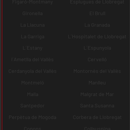
Figaró-Montmany
Esplugues de Llobregat
Gironella
El Brull
La Llacuna
La Granada
La Garriga
L´Hospitalet de Llobregat
L´Estany
L´Espunyola
l´Ametlla del Vallès
Cervelló
Cerdanyola del Vallès
Montornès del Vallès
Montmeló
Manlleu
Malla
Malgrat de Mar
Santpedor
Santa Susanna
Perpètua de Mogoda
Corbera de Llobregat
Copons
Collsuspina