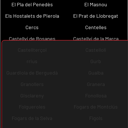
El Pla del Penedès
El Masnou
Els Hostalets de Pierola
El Prat de Llobregat
Cercs
Centelles
Castellví de Rosanes
Castellví de la Marca
Castellterçol
Castellolí
rrius
Gurb
Guardiola de Berguedà
Gualba
Granollers
Granera
Gisclareny
Fonollosa
Folgueroles
Fogars de Montclús
Fogars de la Selva
Fígols