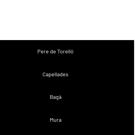
Pere de Torelló
Capellades
Bagà
Mura