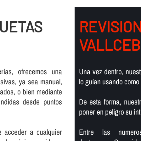
QUETAS
REVISIO
VALLCEB
rí­as, ofrecemos una
Una vez dentro, nuest
sivas, ya sea manual,
lo guí­an usando como
tados, o bien mediante
endidas desde puntos
De esta forma, nuest
poner en peligro su in
e acceder a cualquier
Entre las numero