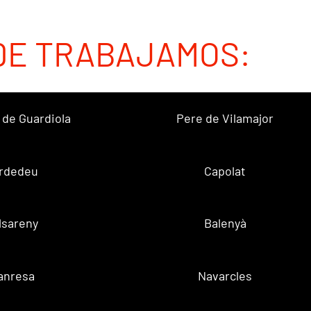
DE TRABAJAMOS:
 de Guardiola
Pere de Vilamajor
rdedeu
Capolat
lsareny
Balenyà
anresa
Navarcles