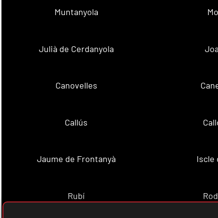
Muntanyola
Mo
Julià de Cerdanyola
Joa
Canovelles
Cane
Callús
Cal
Jaume de Frontanyà
Iscle 
Rubí
Rod