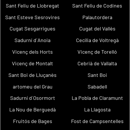
Sant Feliu de Llobregat
Sant Feliu de Codines
Sant Esteve Sesrovires
Palautordera
Cugat Sesgarrigues
Cugat del Vallès
Sadurní d´Anoia
Cecília de Voltregà
Vicenç dels Horts
Vicenç de Torelló
Vicenç de Montalt
Cebrià de Vallalta
Sant Boi de Lluçanès
Sant Boi
artomeu del Grau
Sabadell
Sadurní d´Osormort
La Pobla de Claramunt
La Nou de Berguedà
La Llagosta
Fruitós de Bages
Fost de Campsentelles