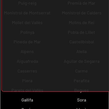
Puig-reig
Premià de Mar
Monistrol de Montserrat
Monistrol de Calders
Mollet del Vallès
Molins de Rei
Polinyà
Pobla de Lillet
Pineda de Mar
Castellbisbal
Alpens
Alella
Aiguafreda
Aguilar de Segarra
Casserres
Carme
Piera
Perafita
Parets del Vallès
Begues
Gallifa
Sora