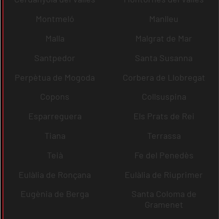
Montmeló
Manlleu
Malla
Malgrat de Mar
Santpedor
Santa Susanna
Perpètua de Mogoda
Corbera de Llobregat
Copons
Collsuspina
Esparreguera
Els Prats de Rei
Tiana
Terrassa
Teià
Fe del Penedès
Eulàlia de Ronçana
Eulàlia de Riuprimer
Eugènia de Berga
Santa Coloma de
Gramenet