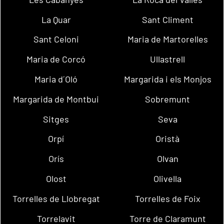
La Quar
Sant Climent
Sant Celoni
Maria de Martorelles
Maria de Corcó
Ullastrell
Maria d´Oló
Margarida i els Monjos
Margarida de Montbui
Sobremunt
Sitges
Seva
Orpí
Oristà
Orís
Olvan
Olost
Olivella
Torrelles de Llobregat
Torrelles de Foix
Torrelavit
Torre de Claramunt