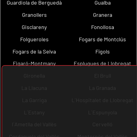
Guardiola de Berguedà
Gualba
Granollers
Granera
Gisclareny
Fonollosa
Folgueroles
Fogars de Montclús
Fogars de la Selva
Fígols
Figaró-Montmany
Esplugues de Llobregat
Gironella
El Brull
La Llacuna
La Granada
La Garriga
L´Hospitalet de Llobregat
L´Estany
L´Espunyola
l´Ametlla del Vallès
Cervelló
Cerdanyola del Vallès
Montornès del Vallès