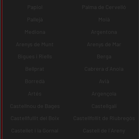
Papiol
Palma de Cervelló
Pallejà
Moià
Mediona
Argentona
Arenys de Munt
Arenys de Mar
Bigues i Riells
Berga
Bellprat
Cabrera d´Anoia
Borredà
Avià
Artés
Argençola
Castellnou de Bages
Castellgalí
Castellfullit del Boix
Castellfollit de Riubregós
Castellet i la Gornal
Castell de l´Areny