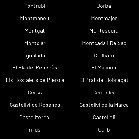
Fontrubí
Jorba
Montmaneu
Montmajor
Montgat
Montesquiu
Montclar
Montcada i Reixac
Igualada
Collbató
El Pla del Penedès
El Masnou
Els Hostalets de Pierola
El Prat de Llobregat
Cercs
Centelles
Castellví de Rosanes
Castellví de la Marca
Castellterçol
Castellolí
rrius
Gurb