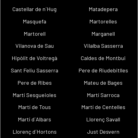
Castellar de n´Hug
Matadepera
Masquefa
Martorelles
Martorell
Marganell
Vilanova de Sau
Vilalba Sasserra
Hipòlit de Voltregà
Caldes de Montbui
Sant Feliu Sasserra
Pere de Riudebitlles
Pere de Ribes
Mateu de Bages
Martí Sesgueioles
Martí Sarroca
Martí de Tous
Martí de Centelles
Martí d´Albars
Llorenç Savall
Llorenç d´Hortons
Just Desvern