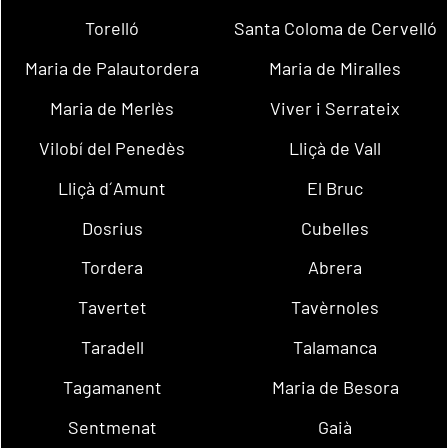
Torelló
Santa Coloma de Cervelló
Maria de Palautordera
Maria de Miralles
Maria de Merlès
Viver i Serrateix
Vilobí del Penedès
Lliçà de Vall
Lliçà d´Amunt
El Bruc
Dosrius
Cubelles
Tordera
Abrera
Tavertet
Tavèrnoles
Taradell
Talamanca
Tagamanent
Maria de Besora
Sentmenat
Gaià