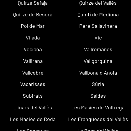
Quirze Safaja
Quirze del Vallès
Quirze de Besora
Quintí de Mediona
Pol de Mar
Pere Sallavinera
Vilada
Vic
Veciana
Vallromanes
Vallirana
Vallgorguina
Vallcebre
Vallbona d´Anoia
Vacarisses
Súria
Subirats
Saldes
Llinars del Vallès
Les Masíes de Voltregà
Les Masies de Roda
Les Franqueses del Vallès
Les Cabanyes
La Roca del Vallès