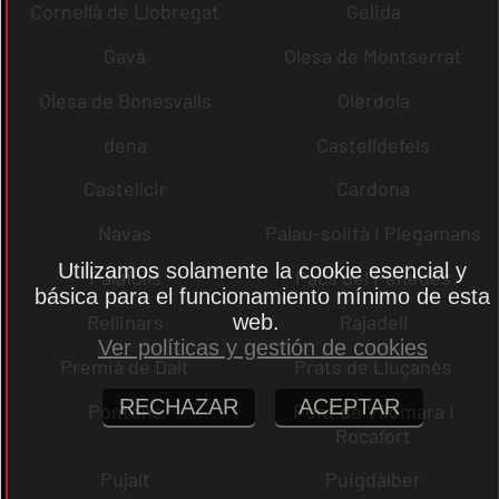
Cornellà de Llobregat
Gelida
Gavà
Olesa de Montserrat
Olesa de Bonesvalls
Olèrdola
dena
Castelldefels
Castellcir
Cardona
Navas
Palau-solità i Plegamans
Utilizamos solamente la cookie esencial y
Palafolls
Pacs del Penedès
básica para el funcionamiento mínimo de esta
web.
Rellinars
Rajadell
Ver políticas y gestión de cookies
Premià de Dalt
Prats de Lluçanès
RECHAZAR
ACEPTAR
Pontons
Pont de Vilomara i
Rocafort
Pujalt
Puigdàlber