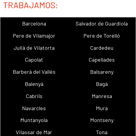
TRABAJAMOS:
Barcelona
Salvador de Guardiola
Pere de Vilamajor
Pere de Torelló
Julià de Vilatorta
Cardedeu
Capolat
Capellades
Barberà del Vallès
Balsareny
Balenyà
Bagà
Cabrils
Manresa
Navarcles
Mura
Muntanyola
Montseny
Vilassar de Mar
Tona