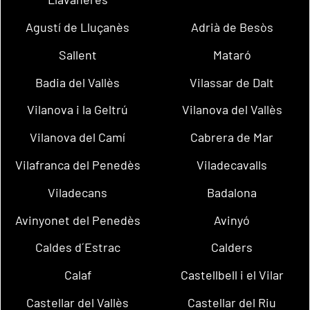
Agustí de Lluçanès
Adrià de Besòs
Sallent
Mataró
Badia del Vallès
Vilassar de Dalt
Vilanova i la Geltrú
Vilanova del Vallès
Vilanova del Camí
Cabrera de Mar
Vilafranca del Penedès
Viladecavalls
Viladecans
Badalona
Avinyonet del Penedès
Avinyó
Caldes d´Estrac
Calders
Calaf
Castellbell i el Vilar
Castellar del Vallès
Castellar del Riu