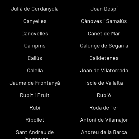
Julià de Cerdanyola
Joan Despí
Canyelles
Cànoves i Samalús
Canovelles
Canet de Mar
Campins
Calonge de Segarra
Callús
Calldetenes
Calella
Joan de Vilatorrada
Jaume de Frontanyà
Iscle de Vallalta
Rupit i Pruit
Rubió
Rubí
Roda de Ter
Ripollet
Antoni de Vilamajor
Sant Andreu de
Andreu de la Barca
Llavaneres