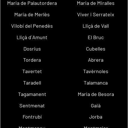
Maria de Palautordera
Maria de Miralles
Maria de Merlès
Viver i Serrateix
Vilobí del Penedès
Lliçà de Vall
Lliçà d´Amunt
El Bruc
Dosrius
Cubelles
Tordera
Abrera
Tavertet
Tavèrnoles
Taradell
Talamanca
Tagamanent
Maria de Besora
Sentmenat
Gaià
Fontrubí
Jorba