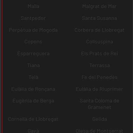
Malla
Malgrat de Mar
Santpedor
Santa Susanna
Perpètua de Mogoda
Corbera de Llobregat
Copons
Collsuspina
Esparreguera
Els Prats de Rei
Tiana
Terrassa
Teià
Fe del Penedès
Eulàlia de Ronçana
Eulàlia de Riuprimer
Eugènia de Berga
Santa Coloma de
Gramenet
Cornellà de Llobregat
Gelida
Gavà
Olesa de Montserrat