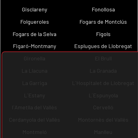
Gisclareny
Fonollosa
Folgueroles
Fogars de Montclús
Fogars de la Selva
Fígols
Figaró-Montmany
Esplugues de Llobregat
Gironella
El Brull
La Llacuna
La Granada
La Garriga
L´Hospitalet de Llobregat
L´Estany
L´Espunyola
l´Ametlla del Vallès
Cervelló
Cerdanyola del Vallès
Montornès del Vallès
Montmeló
Manlleu