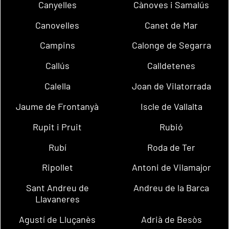
Canyelles
Cànoves i Samalús
Canovelles
Canet de Mar
Campins
Calonge de Segarra
Callús
Calldetenes
Calella
Joan de Vilatorrada
Jaume de Frontanyà
Iscle de Vallalta
Rupit i Pruit
Rubió
Rubí
Roda de Ter
Ripollet
Antoni de Vilamajor
Sant Andreu de
Andreu de la Barca
Llavaneres
Agustí de Lluçanès
Adrià de Besòs