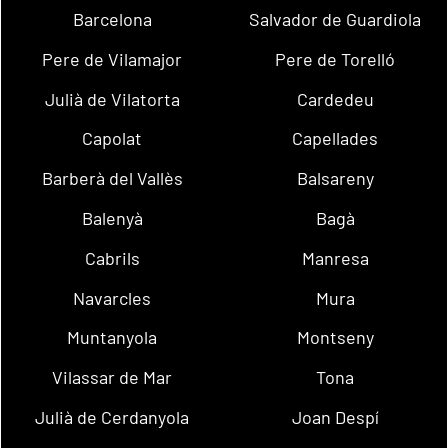
Barcelona
Salvador de Guardiola
Pere de Vilamajor
Pere de Torelló
Julià de Vilatorta
Cardedeu
Capolat
Capellades
Barberà del Vallès
Balsareny
Balenyà
Bagà
Cabrils
Manresa
Navarcles
Mura
Muntanyola
Montseny
Vilassar de Mar
Tona
Julià de Cerdanyola
Joan Despí