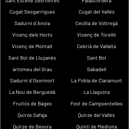
Sant Esteve Sesrovires
Palautordera
Cugat Sesgarrigues
Cugat del Vallès
Sadurní d´Anoia
Cecília de Voltregà
Vicenç dels Horts
Vicenç de Torelló
Vicenç de Montalt
Cebrià de Vallalta
Sant Boi de Lluçanès
Sant Boi
artomeu del Grau
Sabadell
Sadurní d´Osormort
La Pobla de Claramunt
La Nou de Berguedà
La Llagosta
Fruitós de Bages
Fost de Campsentelles
Quirze Safaja
Quirze del Vallès
Quirze de Besora
Quintí de Mediona