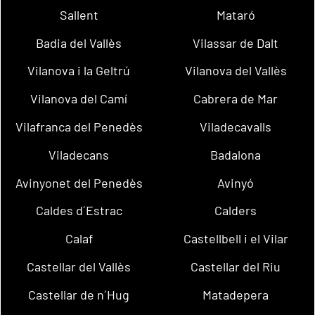
Sallent
Mataró
Badia del Vallès
Vilassar de Dalt
Vilanova i la Geltrú
Vilanova del Vallès
Vilanova del Camí
Cabrera de Mar
Vilafranca del Penedès
Viladecavalls
Viladecans
Badalona
Avinyonet del Penedès
Avinyó
Caldes d´Estrac
Calders
Calaf
Castellbell i el Vilar
Castellar del Vallès
Castellar del Riu
Castellar de n´Hug
Matadepera