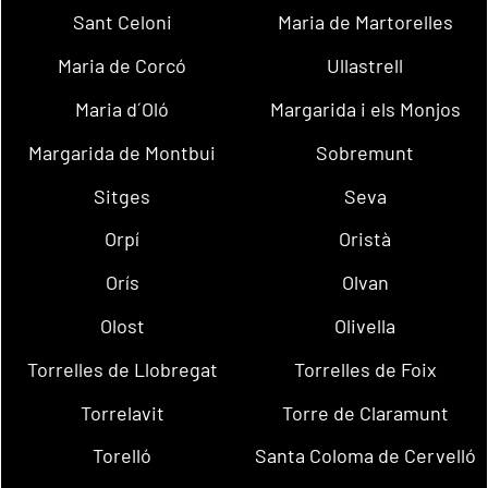
Sant Celoni
Maria de Martorelles
Maria de Corcó
Ullastrell
Maria d´Oló
Margarida i els Monjos
Margarida de Montbui
Sobremunt
Sitges
Seva
Orpí
Oristà
Orís
Olvan
Olost
Olivella
Torrelles de Llobregat
Torrelles de Foix
Torrelavit
Torre de Claramunt
Torelló
Santa Coloma de Cervelló