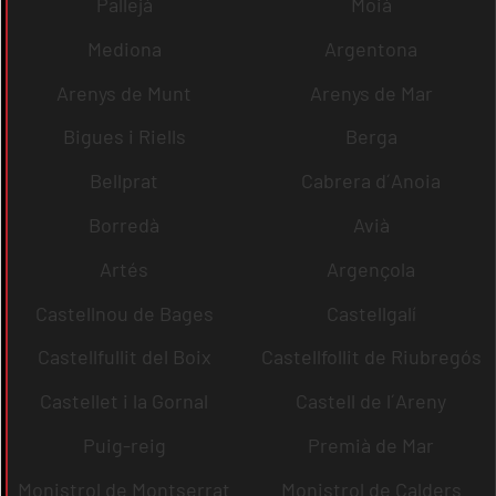
Pallejà
Moià
Mediona
Argentona
Arenys de Munt
Arenys de Mar
Bigues i Riells
Berga
Bellprat
Cabrera d´Anoia
Borredà
Avià
Artés
Argençola
Castellnou de Bages
Castellgalí
Castellfullit del Boix
Castellfollit de Riubregós
Castellet i la Gornal
Castell de l´Areny
Puig-reig
Premià de Mar
Monistrol de Montserrat
Monistrol de Calders