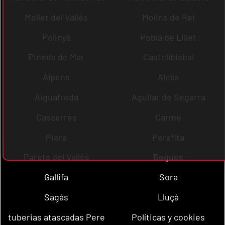
Mollet del Vallès
Molins de Rei
Polinyà
Pobla de Lillet
Pineda de Mar
Castellbisbal
Alpens
Alella
Aiguafreda
Aguilar de Segarra
Casserres
Carme
Piera
Perafita
Parets del Vallès
Begues
Gallifa
Sora
Sagàs
Lluçà
tuberias atascadas Pere
Políticas y cookies