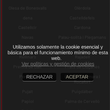
Olesa de Bonesvalls
Olèrdola
dena
Castelldefels
Castellcir
Cardona
Navas
Palau-solità i Plegamans
Utilizamos solamente la cookie esencial y
Palafolls
Pacs del Penedès
básica para el funcionamiento mínimo de esta
Rellinars
Rajadell
web.
Ver políticas y gestión de cookies
Premià de Dalt
Prats de Lluçanès
Pontons
Pont de Vilomara i
RECHAZAR
ACEPTAR
Rocafort
Pujalt
Puigdàlber
Papiol
Palma de Cervelló