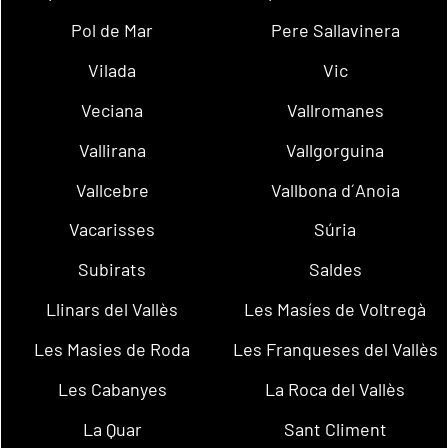
Pol de Mar
Pere Sallavinera
Vilada
Vic
Veciana
Vallromanes
Vallirana
Vallgorguina
Vallcebre
Vallbona d´Anoia
Vacarisses
Súria
Subirats
Saldes
Llinars del Vallès
Les Masíes de Voltregà
Les Masies de Roda
Les Franqueses del Vallès
Les Cabanyes
La Roca del Vallès
La Quar
Sant Climent