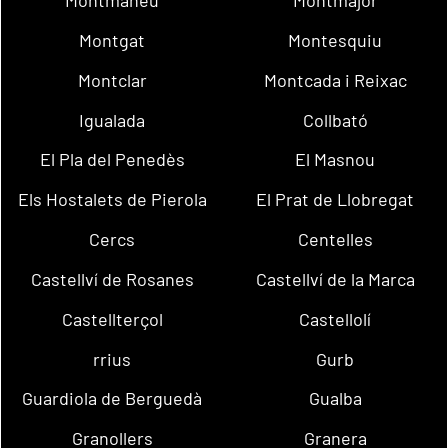
Montmaneu
Montmajor
Montgat
Montesquiu
Montclar
Montcada i Reixac
Igualada
Collbató
El Pla del Penedès
El Masnou
Els Hostalets de Pierola
El Prat de Llobregat
Cercs
Centelles
Castellví de Rosanes
Castellví de la Marca
Castellterçol
Castellolí
rrius
Gurb
Guardiola de Berguedà
Gualba
Granollers
Granera