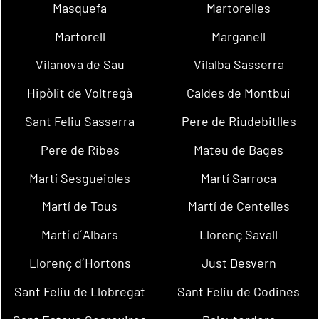
Masquefa
Martorelles
Martorell
Marganell
Vilanova de Sau
Vilalba Sasserra
Hipòlit de Voltregà
Caldes de Montbui
Sant Feliu Sasserra
Pere de Riudebitlles
Pere de Ribes
Mateu de Bages
Martí Sesgueioles
Martí Sarroca
Martí de Tous
Martí de Centelles
Martí d´Albars
Llorenç Savall
Llorenç d´Hortons
Just Desvern
Sant Feliu de Llobregat
Sant Feliu de Codines