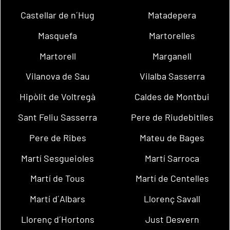
Castellar de n´Hug
Matadepera
Masquefa
Martorelles
Martorell
Marganell
Vilanova de Sau
Vilalba Sasserra
Hipòlit de Voltregà
Caldes de Montbui
Sant Feliu Sasserra
Pere de Riudebitlles
Pere de Ribes
Mateu de Bages
Martí Sesgueioles
Martí Sarroca
Martí de Tous
Martí de Centelles
Martí d´Albars
Llorenç Savall
Llorenç d´Hortons
Just Desvern