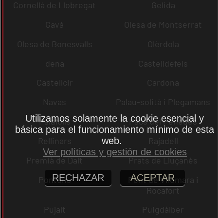
Cornellà de Llobregat
Gelida
Gavà
Olesa de Montserrat
Olesa de Bonesvalls
Olèrdola
dena
Castelldefels
Castellcir
Cardona
Navas
Palau-solità i Plegamans
Utilizamos solamente la cookie esencial y
Palafolls
Pacs del Penedès
básica para el funcionamiento mínimo de esta
web.
Rellinars
Rajadell
Ver políticas y gestión de cookies
Premià de Dalt
Prats de Lluçanès
RECHAZAR
ACEPTAR
Pontons
Pont de Vilomara i
Rocafort
Pujalt
Puigdàlber