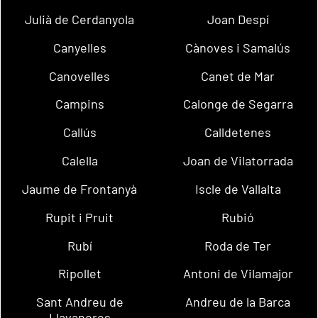
Julià de Cerdanyola
Joan Despí
Canyelles
Cànoves i Samalús
Canovelles
Canet de Mar
Campins
Calonge de Segarra
Callús
Calldetenes
Calella
Joan de Vilatorrada
Jaume de Frontanyà
Iscle de Vallalta
Rupit i Pruit
Rubió
Rubí
Roda de Ter
Ripollet
Antoni de Vilamajor
Sant Andreu de
Andreu de la Barca
Llavaneres