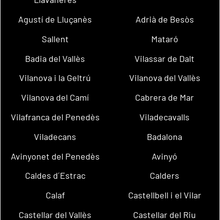
Agustí de Lluçanès
Adrià de Besòs
Sallent
Mataró
Badia del Vallès
Vilassar de Dalt
Vilanova i la Geltrú
Vilanova del Vallès
Vilanova del Camí
Cabrera de Mar
Vilafranca del Penedès
Viladecavalls
Viladecans
Badalona
Avinyonet del Penedès
Avinyó
Caldes d´Estrac
Calders
Calaf
Castellbell i el Vilar
Castellar del Vallès
Castellar del Riu