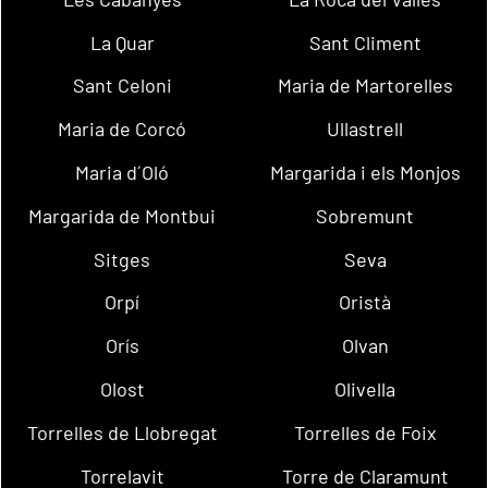
La Quar
Sant Climent
Sant Celoni
Maria de Martorelles
Maria de Corcó
Ullastrell
Maria d´Oló
Margarida i els Monjos
Margarida de Montbui
Sobremunt
Sitges
Seva
Orpí
Oristà
Orís
Olvan
Olost
Olivella
Torrelles de Llobregat
Torrelles de Foix
Torrelavit
Torre de Claramunt