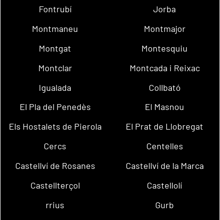
Fontrubí
Jorba
Montmaneu
Montmajor
Montgat
Montesquiu
Montclar
Montcada i Reixac
Igualada
Collbató
El Pla del Penedès
El Masnou
Els Hostalets de Pierola
El Prat de Llobregat
Cercs
Centelles
Castellví de Rosanes
Castellví de la Marca
Castellterçol
Castellolí
rrius
Gurb