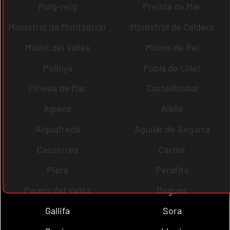
Puig-reig
Premià de Mar
Monistrol de Montserrat
Monistrol de Calders
Mollet del Vallès
Molins de Rei
Polinyà
Pobla de Lillet
Pineda de Mar
Castellbisbal
Alpens
Alella
Aiguafreda
Aguilar de Segarra
Casserres
Carme
Piera
Perafita
Parets del Vallès
Begues
Gallifa
Sora