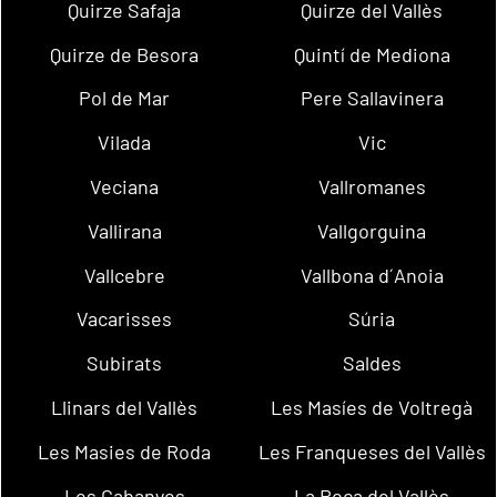
Quirze Safaja
Quirze del Vallès
Quirze de Besora
Quintí de Mediona
Pol de Mar
Pere Sallavinera
Vilada
Vic
Veciana
Vallromanes
Vallirana
Vallgorguina
Vallcebre
Vallbona d´Anoia
Vacarisses
Súria
Subirats
Saldes
Llinars del Vallès
Les Masíes de Voltregà
Les Masies de Roda
Les Franqueses del Vallès
Les Cabanyes
La Roca del Vallès