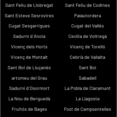
Sant Feliu de Llobregat
Sant Feliu de Codines
Sant Esteve Sesrovires
Palautordera
Cugat Sesgarrigues
Cugat del Vallès
Sadurní d´Anoia
Cecília de Voltregà
Vicenç dels Horts
Vicenç de Torelló
Vicenç de Montalt
Cebrià de Vallalta
Sant Boi de Lluçanès
Sant Boi
artomeu del Grau
Sabadell
Sadurní d´Osormort
La Pobla de Claramunt
La Nou de Berguedà
La Llagosta
Fruitós de Bages
Fost de Campsentelles