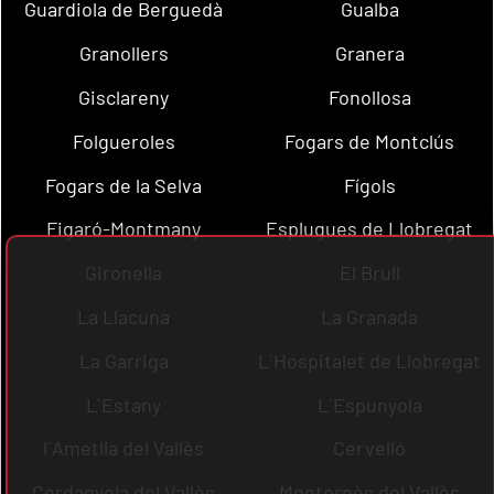
Guardiola de Berguedà
Gualba
Granollers
Granera
Gisclareny
Fonollosa
Folgueroles
Fogars de Montclús
Fogars de la Selva
Fígols
Figaró-Montmany
Esplugues de Llobregat
Gironella
El Brull
La Llacuna
La Granada
La Garriga
L´Hospitalet de Llobregat
L´Estany
L´Espunyola
l´Ametlla del Vallès
Cervelló
Cerdanyola del Vallès
Montornès del Vallès