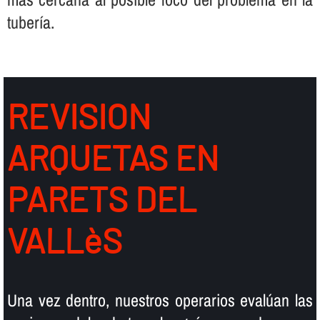
tuberí­a.
REVISION
ARQUETAS EN
PARETS DEL
VALLèS
Una vez dentro, nuestros operarios evalúan las