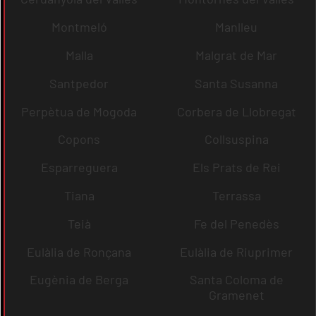
Montmeló
Manlleu
Malla
Malgrat de Mar
Santpedor
Santa Susanna
Perpètua de Mogoda
Corbera de Llobregat
Copons
Collsuspina
Esparreguera
Els Prats de Rei
Tiana
Terrassa
Teià
Fe del Penedès
Eulàlia de Ronçana
Eulàlia de Riuprimer
Eugènia de Berga
Santa Coloma de
Gramenet