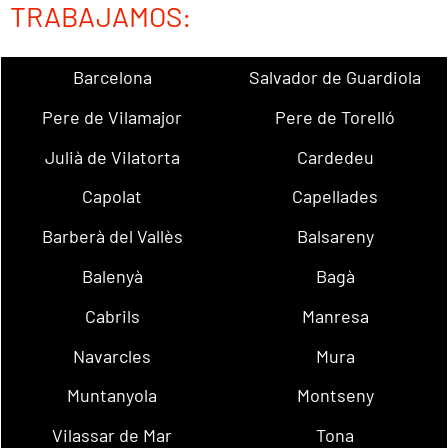
TRABAJAMOS:
Barcelona
Salvador de Guardiola
Pere de Vilamajor
Pere de Torelló
Julià de Vilatorta
Cardedeu
Capolat
Capellades
Barberà del Vallès
Balsareny
Balenyà
Bagà
Cabrils
Manresa
Navarcles
Mura
Muntanyola
Montseny
Vilassar de Mar
Tona