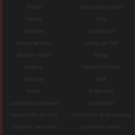
Papiol
Palma de Cervelló
Pallejà
Moià
Mediona
Argentona
Arenys de Munt
Arenys de Mar
Bigues i Riells
Berga
Bellprat
Cabrera d´Anoia
Borredà
Avià
Artés
Argençola
Castellnou de Bages
Castellgalí
Castellfullit del Boix
Castellfollit de Riubregós
Castellet i la Gornal
Castell de l´Areny