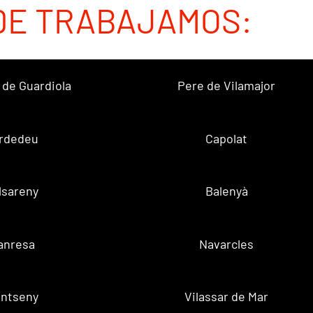
DE TRABAJAMOS:
 de Guardiola
Pere de Vilamajor
rdedeu
Capolat
lsareny
Balenyà
anresa
Navarcles
ntseny
Vilassar de Mar