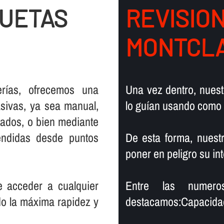
QUETAS
REVISIO
MONTCL
rí­as, ofrecemos una
Una vez dentro, nuest
sivas, ya sea manual,
lo guí­an usando como
tados, o bien mediante
endidas desde puntos
De esta forma, nuest
poner en peligro su in
e acceder a cualquier
Entre las numero
ndo la máxima rapidez y
destacamos:Capacidad 