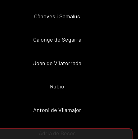
Cànoves i Samalús
Calonge de Segarra
Joan de Vilatorrada
Rubió
Antoni de Vilamajor
Adrià de Besòs