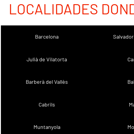
LOCALIDADES DON
Barcelona
Salvador
Julià de Vilatorta
Ca
Barberà del Vallès
Ba
Cabrils
M
Muntanyola
Mo