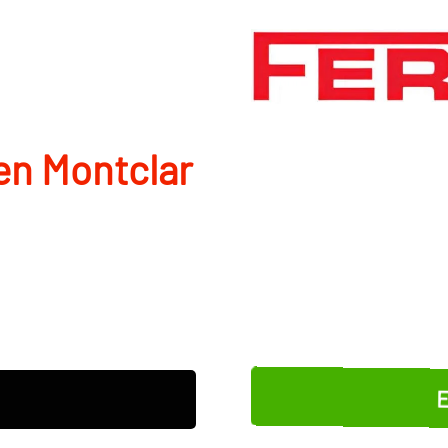
en Montclar
E