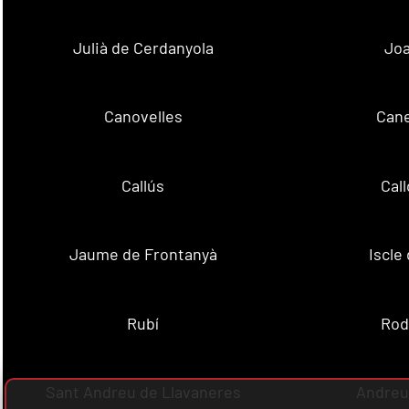
Julià de Cerdanyola
Joa
Canovelles
Cane
Callús
Cal
Jaume de Frontanyà
Iscle 
Rubí
Rod
Sant Andreu de Llavaneres
Andreu 