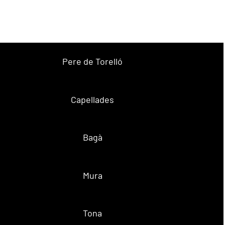
Pere de Torelló
Capellades
Bagà
Mura
Tona