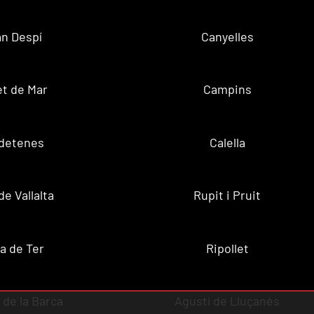
n Despí
Canyelles
t de Mar
Campins
ldetenes
Calella
de Vallalta
Rupit i Pruit
a de Ter
Ripollet
de la Barca
Agustí de Lluçanès