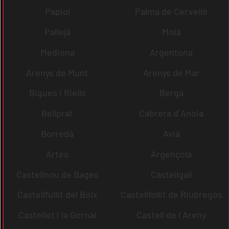
Papiol
Palma de Cervelló
Pallejà
Moià
Mediona
Argentona
Arenys de Munt
Arenys de Mar
Bigues i Riells
Berga
Bellprat
Cabrera d´Anoia
Borredà
Avià
Artés
Argençola
Castellnou de Bages
Castellgalí
Castellfullit del Boix
Castellfollit de Riubregós
Castellet i la Gornal
Castell de l´Areny