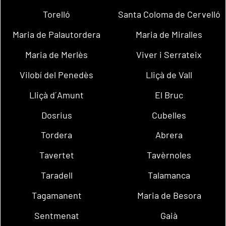
Torelló
Santa Coloma de Cervelló
Maria de Palautordera
Maria de Miralles
Maria de Merlès
Viver i Serrateix
Vilobí del Penedès
Lliçà de Vall
Lliçà d´Amunt
El Bruc
Dosrius
Cubelles
Tordera
Abrera
Tavertet
Tavèrnoles
Taradell
Talamanca
Tagamanent
Maria de Besora
Sentmenat
Gaià