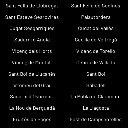
Sant Feliu de Llobregat
Sant Feliu de Codines
Sant Esteve Sesrovires
Palautordera
Cugat Sesgarrigues
Cugat del Vallès
Sadurní d´Anoia
Cecília de Voltregà
Vicenç dels Horts
Vicenç de Torelló
Vicenç de Montalt
Cebrià de Vallalta
Sant Boi de Lluçanès
Sant Boi
artomeu del Grau
Sabadell
Sadurní d´Osormort
La Pobla de Claramunt
La Nou de Berguedà
La Llagosta
Fruitós de Bages
Fost de Campsentelles