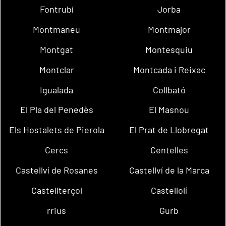
Fontrubí
Jorba
Montmaneu
Montmajor
Montgat
Montesquiu
Montclar
Montcada i Reixac
Igualada
Collbató
El Pla del Penedès
El Masnou
Els Hostalets de Pierola
El Prat de Llobregat
Cercs
Centelles
Castellví de Rosanes
Castellví de la Marca
Castellterçol
Castellolí
rrius
Gurb