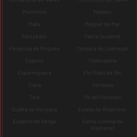
Montmeló
Manlleu
Malla
Malgrat de Mar
Santpedor
Santa Susanna
Perpètua de Mogoda
Corbera de Llobregat
Copons
Collsuspina
Esparreguera
Els Prats de Rei
Tiana
Terrassa
Teià
Fe del Penedès
Eulàlia de Ronçana
Eulàlia de Riuprimer
Eugènia de Berga
Santa Coloma de
Gramenet