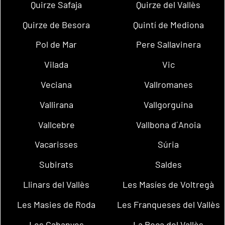
Quirze Safaja
Quirze del Vallès
Quirze de Besora
Quintí de Mediona
Pol de Mar
Pere Sallavinera
Vilada
Vic
Veciana
Vallromanes
Vallirana
Vallgorguina
Vallcebre
Vallbona d´Anoia
Vacarisses
Súria
Subirats
Saldes
Llinars del Vallès
Les Masíes de Voltregà
Les Masies de Roda
Les Franqueses del Vallès
Les Cabanyes
La Roca del Vallès