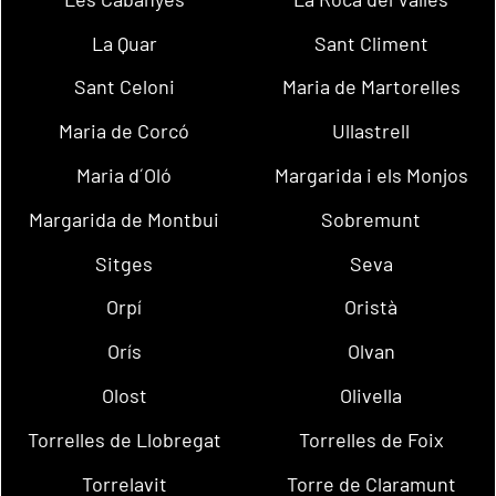
La Quar
Sant Climent
Sant Celoni
Maria de Martorelles
Maria de Corcó
Ullastrell
Maria d´Oló
Margarida i els Monjos
Margarida de Montbui
Sobremunt
Sitges
Seva
Orpí
Oristà
Orís
Olvan
Olost
Olivella
Torrelles de Llobregat
Torrelles de Foix
Torrelavit
Torre de Claramunt