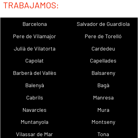
TRABAJAMOS:
Barcelona
Salvador de Guardiola
Pere de Vilamajor
Pere de Torelló
Julià de Vilatorta
Cardedeu
Capolat
Capellades
Barberà del Vallès
Balsareny
Balenyà
Bagà
Cabrils
Manresa
Navarcles
Mura
Muntanyola
Montseny
Vilassar de Mar
Tona