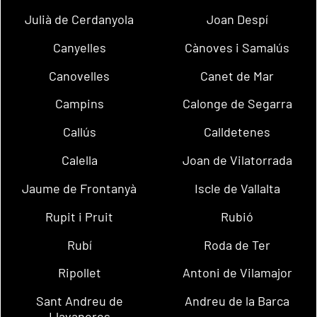
Julià de Cerdanyola
Joan Despí
Canyelles
Cànoves i Samalús
Canovelles
Canet de Mar
Campins
Calonge de Segarra
Callús
Calldetenes
Calella
Joan de Vilatorrada
Jaume de Frontanyà
Iscle de Vallalta
Rupit i Pruit
Rubió
Rubí
Roda de Ter
Ripollet
Antoni de Vilamajor
Sant Andreu de
Andreu de la Barca
Llavaneres