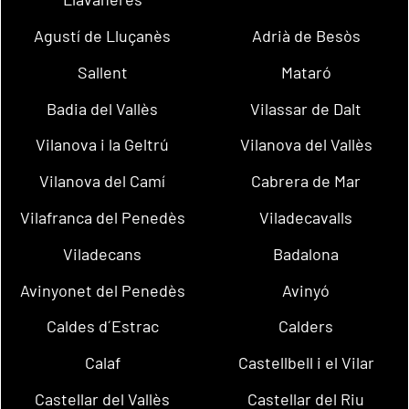
Agustí de Lluçanès
Adrià de Besòs
Sallent
Mataró
Badia del Vallès
Vilassar de Dalt
Vilanova i la Geltrú
Vilanova del Vallès
Vilanova del Camí
Cabrera de Mar
Vilafranca del Penedès
Viladecavalls
Viladecans
Badalona
Avinyonet del Penedès
Avinyó
Caldes d´Estrac
Calders
Calaf
Castellbell i el Vilar
Castellar del Vallès
Castellar del Riu