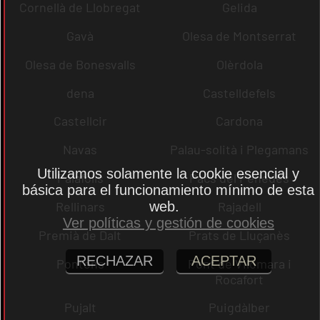
Cornellà de Llobregat
Gelida
Gavà
Olesa de Montserrat
Olesa de Bonesvalls
Olèrdola
dena
Castelldefels
Castellcir
Cardona
Navas
Palau-solità i Plegamans
Utilizamos solamente la cookie esencial y
Palafolls
Pacs del Penedès
básica para el funcionamiento mínimo de esta
web.
Rellinars
Rajadell
Ver políticas y gestión de cookies
Premià de Dalt
Prats de Lluçanès
RECHAZAR
ACEPTAR
Pontons
Pont de Vilomara i
Rocafort
Pujalt
Puigdàlber