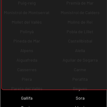
Puig-reig
Premià de Mar
Monistrol de Montserrat
Monistrol de Calders
Mollet del Vallès
Molins de Rei
Polinyà
Pobla de Lillet
Pineda de Mar
Castellbisbal
Alpens
Alella
Aiguafreda
Aguilar de Segarra
Casserres
Carme
Piera
Perafita
Parets del Vallès
Begues
Gallifa
Sora