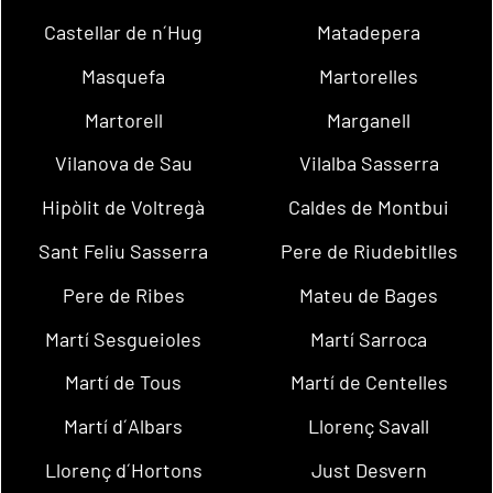
Castellar de n´Hug
Matadepera
Masquefa
Martorelles
Martorell
Marganell
Vilanova de Sau
Vilalba Sasserra
Hipòlit de Voltregà
Caldes de Montbui
Sant Feliu Sasserra
Pere de Riudebitlles
Pere de Ribes
Mateu de Bages
Martí Sesgueioles
Martí Sarroca
Martí de Tous
Martí de Centelles
Martí d´Albars
Llorenç Savall
Llorenç d´Hortons
Just Desvern