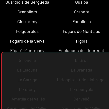
Guardiola de Berguedà
Gualba
Granollers
Granera
Gisclareny
Fonollosa
Folgueroles
Fogars de Montclús
Fogars de la Selva
Fígols
Figaró-Montmany
Esplugues de Llobregat
Gironella
El Brull
La Llacuna
La Granada
La Garriga
L´Hospitalet de Llobregat
L´Estany
L´Espunyola
l´Ametlla del Vallès
Cervelló
Cerdanyola del Vallès
Montornès del Vallès