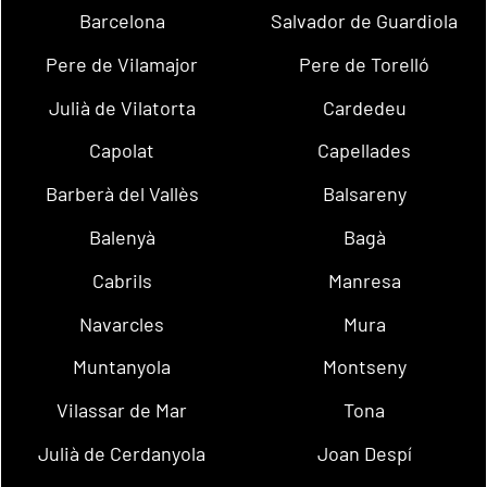
Barcelona
Salvador de Guardiola
Pere de Vilamajor
Pere de Torelló
Julià de Vilatorta
Cardedeu
Capolat
Capellades
Barberà del Vallès
Balsareny
Balenyà
Bagà
Cabrils
Manresa
Navarcles
Mura
Muntanyola
Montseny
Vilassar de Mar
Tona
Julià de Cerdanyola
Joan Despí