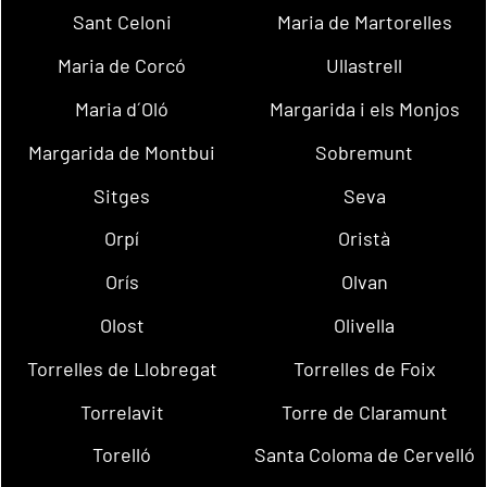
Sant Celoni
Maria de Martorelles
Maria de Corcó
Ullastrell
Maria d´Oló
Margarida i els Monjos
Margarida de Montbui
Sobremunt
Sitges
Seva
Orpí
Oristà
Orís
Olvan
Olost
Olivella
Torrelles de Llobregat
Torrelles de Foix
Torrelavit
Torre de Claramunt
Torelló
Santa Coloma de Cervelló