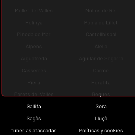
Mollet del Vallès
Molins de Rei
Polinyà
Pobla de Lillet
Pineda de Mar
Castellbisbal
Alpens
Alella
Aiguafreda
Aguilar de Segarra
Casserres
Carme
Piera
Perafita
Parets del Vallès
Begues
Gallifa
Sora
Sagàs
Lluçà
tuberias atascadas
Políticas y cookies