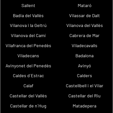
Sallent
Mataró
Badia del Vallès
Vilassar de Dalt
Vilanova i la Geltrú
Vilanova del Vallès
Vilanova del Camí
Cabrera de Mar
Vilafranca del Penedès
Viladecavalls
Viladecans
Badalona
Avinyonet del Penedès
Avinyó
Caldes d´Estrac
Calders
Calaf
Castellbell i el Vilar
Castellar del Vallès
Castellar del Riu
Castellar de n´Hug
Matadepera