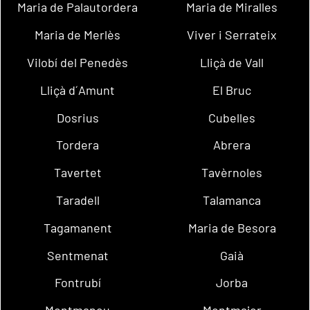
Maria de Palautordera
Maria de Miralles
Maria de Merlès
Viver i Serrateix
Vilobí del Penedès
Lliçà de Vall
Lliçà d´Amunt
El Bruc
Dosrius
Cubelles
Tordera
Abrera
Tavertet
Tavèrnoles
Taradell
Talamanca
Tagamanent
Maria de Besora
Sentmenat
Gaià
Fontrubí
Jorba