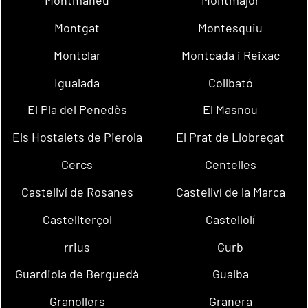
Montmaneu
Montmajor
Montgat
Montesquiu
Montclar
Montcada i Reixac
Igualada
Collbató
El Pla del Penedès
El Masnou
Els Hostalets de Pierola
El Prat de Llobregat
Cercs
Centelles
Castellví de Rosanes
Castellví de la Marca
Castellterçol
Castellolí
rrius
Gurb
Guardiola de Berguedà
Gualba
Granollers
Granera