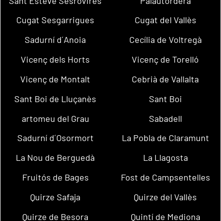
Sant Esteve Sesrovires
Palautordera
Cugat Sesgarrigues
Cugat del Vallès
Sadurní d´Anoia
Cecília de Voltregà
Vicenç dels Horts
Vicenç de Torelló
Vicenç de Montalt
Cebrià de Vallalta
Sant Boi de Lluçanès
Sant Boi
artomeu del Grau
Sabadell
Sadurní d´Osormort
La Pobla de Claramunt
La Nou de Berguedà
La Llagosta
Fruitós de Bages
Fost de Campsentelles
Quirze Safaja
Quirze del Vallès
Quirze de Besora
Quintí de Mediona