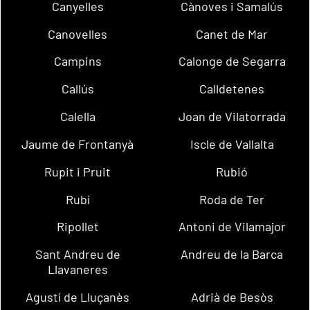
Canyelles
Cànoves i Samalús
Canovelles
Canet de Mar
Campins
Calonge de Segarra
Callús
Calldetenes
Calella
Joan de Vilatorrada
Jaume de Frontanyà
Iscle de Vallalta
Rupit i Pruit
Rubió
Rubí
Roda de Ter
Ripollet
Antoni de Vilamajor
Sant Andreu de
Andreu de la Barca
Llavaneres
Agustí de Lluçanès
Adrià de Besòs