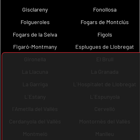
Gisclareny
Fonollosa
Folgueroles
Fogars de Montclús
Fogars de la Selva
Fígols
Figaró-Montmany
Esplugues de Llobregat
Gironella
El Brull
La Llacuna
La Granada
La Garriga
L´Hospitalet de Llobregat
L´Estany
L´Espunyola
l´Ametlla del Vallès
Cervelló
Cerdanyola del Vallès
Montornès del Vallès
Montmeló
Manlleu