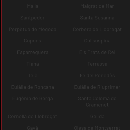
Malla
Malgrat de Mar
Santpedor
Santa Susanna
Perpètua de Mogoda
Corbera de Llobregat
Copons
Collsuspina
Esparreguera
Els Prats de Rei
Tiana
Terrassa
Teià
Fe del Penedès
Eulàlia de Ronçana
Eulàlia de Riuprimer
Eugènia de Berga
Santa Coloma de
Gramenet
Cornellà de Llobregat
Gelida
Gavà
Olesa de Montserrat