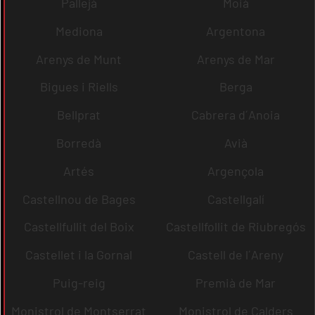
Pallejà
Moià
Mediona
Argentona
Arenys de Munt
Arenys de Mar
Bigues i Riells
Berga
Bellprat
Cabrera d´Anoia
Borredà
Avià
Artés
Argençola
Castellnou de Bages
Castellgalí
Castellfullit del Boix
Castellfollit de Riubregós
Castellet i la Gornal
Castell de l´Areny
Puig-reig
Premià de Mar
Monistrol de Montserrat
Monistrol de Calders