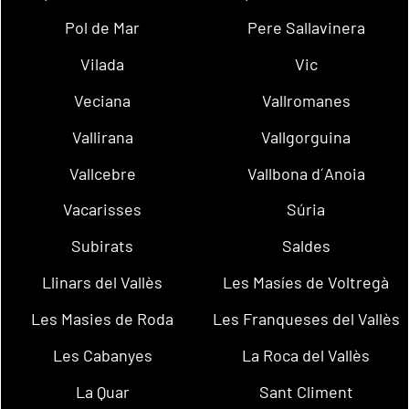
Pol de Mar
Pere Sallavinera
Vilada
Vic
Veciana
Vallromanes
Vallirana
Vallgorguina
Vallcebre
Vallbona d´Anoia
Vacarisses
Súria
Subirats
Saldes
Llinars del Vallès
Les Masíes de Voltregà
Les Masies de Roda
Les Franqueses del Vallès
Les Cabanyes
La Roca del Vallès
La Quar
Sant Climent