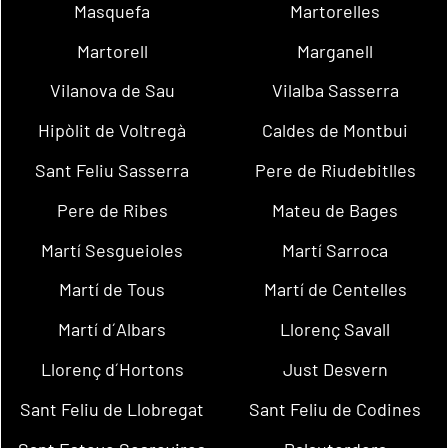
Masquefa
Martorelles
Martorell
Marganell
Vilanova de Sau
Vilalba Sasserra
Hipòlit de Voltregà
Caldes de Montbui
Sant Feliu Sasserra
Pere de Riudebitlles
Pere de Ribes
Mateu de Bages
Martí Sesgueioles
Martí Sarroca
Martí de Tous
Martí de Centelles
Martí d´Albars
Llorenç Savall
Llorenç d´Hortons
Just Desvern
Sant Feliu de Llobregat
Sant Feliu de Codines