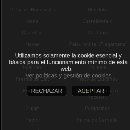
Olesa de Bonesvalls
Olèrdola
dena
Castelldefels
Castellcir
Cardona
Navas
Palau-solità i Plegamans
Utilizamos solamente la cookie esencial y
Palafolls
Pacs del Penedès
básica para el funcionamiento mínimo de esta
Rellinars
Rajadell
web.
Ver políticas y gestión de cookies
Premià de Dalt
Prats de Lluçanès
Pontons
Pont de Vilomara i
RECHAZAR
ACEPTAR
Rocafort
Pujalt
Puigdàlber
Papiol
Palma de Cervelló