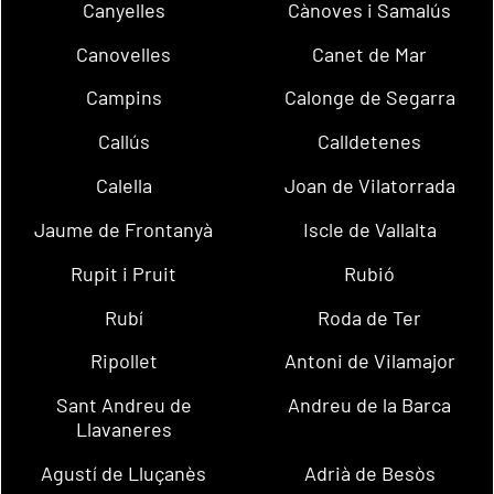
Canyelles
Cànoves i Samalús
Canovelles
Canet de Mar
Campins
Calonge de Segarra
Callús
Calldetenes
Calella
Joan de Vilatorrada
Jaume de Frontanyà
Iscle de Vallalta
Rupit i Pruit
Rubió
Rubí
Roda de Ter
Ripollet
Antoni de Vilamajor
Sant Andreu de
Andreu de la Barca
Llavaneres
Agustí de Lluçanès
Adrià de Besòs