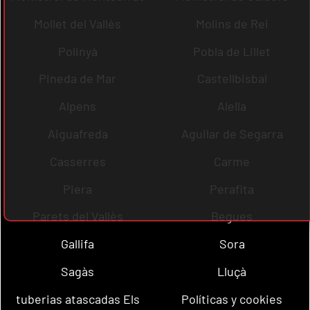
Mollet del Vallès
Molins de Rei
Polinyà
Pobla de Lillet
Pineda de Mar
Castellbisbal
Alpens
Alella
Aiguafreda
Aguilar de Segarra
Casserres
Carme
Piera
Perafita
Parets del Vallès
Begues
Gallifa
Sora
Sagàs
Lluçà
tuberias atascadas Els
Políticas y cookies