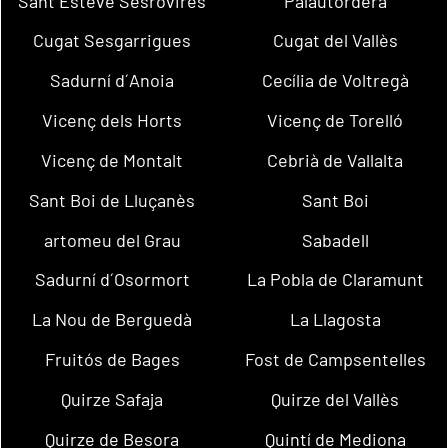
Sant Esteve Sesrovires
Palautordera
Cugat Sesgarrigues
Cugat del Vallès
Sadurní d´Anoia
Cecília de Voltregà
Vicenç dels Horts
Vicenç de Torelló
Vicenç de Montalt
Cebrià de Vallalta
Sant Boi de Lluçanès
Sant Boi
artomeu del Grau
Sabadell
Sadurní d´Osormort
La Pobla de Claramunt
La Nou de Berguedà
La Llagosta
Fruitós de Bages
Fost de Campsentelles
Quirze Safaja
Quirze del Vallès
Quirze de Besora
Quintí de Mediona