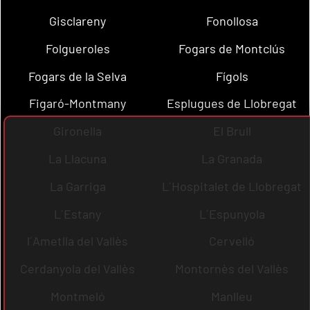
Gisclareny
Fonollosa
Folgueroles
Fogars de Montclús
Fogars de la Selva
Fígols
Figaró-Montmany
Esplugues de Llobregat
Gironella
El Brull
La Llacuna
La Granada
La Garriga
L´Hospitalet de Llobregat
L´Estany
L´Espunyola
l´Ametlla del Vallès
Cervelló
Cerdanyola del Vallès
Montornès del Vallès
Montmeló
Manlleu