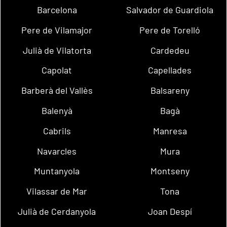
Barcelona
Salvador de Guardiola
Pere de Vilamajor
Pere de Torelló
Julià de Vilatorta
Cardedeu
Capolat
Capellades
Barberà del Vallès
Balsareny
Balenyà
Bagà
Cabrils
Manresa
Navarcles
Mura
Muntanyola
Montseny
Vilassar de Mar
Tona
Julià de Cerdanyola
Joan Despí