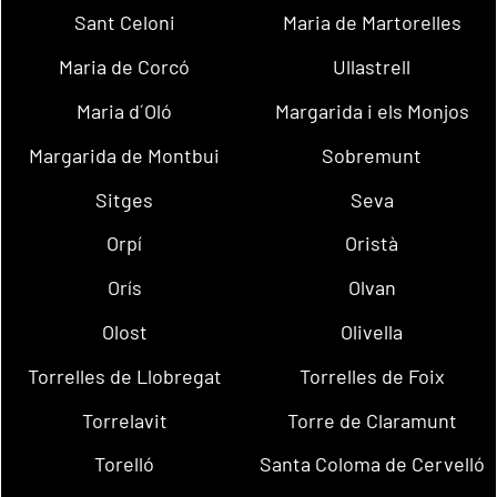
Sant Celoni
Maria de Martorelles
Maria de Corcó
Ullastrell
Maria d´Oló
Margarida i els Monjos
Margarida de Montbui
Sobremunt
Sitges
Seva
Orpí
Oristà
Orís
Olvan
Olost
Olivella
Torrelles de Llobregat
Torrelles de Foix
Torrelavit
Torre de Claramunt
Torelló
Santa Coloma de Cervelló