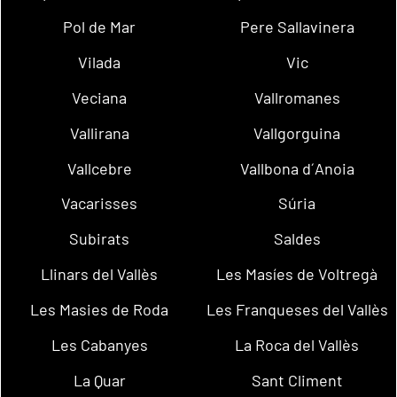
Pol de Mar
Pere Sallavinera
Vilada
Vic
Veciana
Vallromanes
Vallirana
Vallgorguina
Vallcebre
Vallbona d´Anoia
Vacarisses
Súria
Subirats
Saldes
Llinars del Vallès
Les Masíes de Voltregà
Les Masies de Roda
Les Franqueses del Vallès
Les Cabanyes
La Roca del Vallès
La Quar
Sant Climent