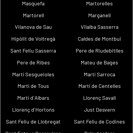
Masquefa
Martorelles
Martorell
Marganell
Vilanova de Sau
Vilalba Sasserra
Hipòlit de Voltregà
Caldes de Montbui
Sant Feliu Sasserra
Pere de Riudebitlles
Pere de Ribes
Mateu de Bages
Martí Sesgueioles
Martí Sarroca
Martí de Tous
Martí de Centelles
Martí d´Albars
Llorenç Savall
Llorenç d´Hortons
Just Desvern
Sant Feliu de Llobregat
Sant Feliu de Codines