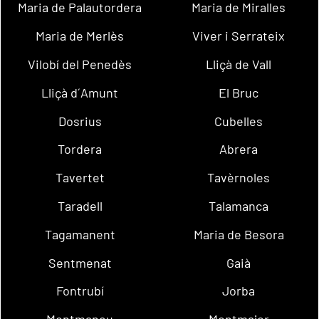
Maria de Palautordera
Maria de Miralles
Maria de Merlès
Viver i Serrateix
Vilobí del Penedès
Lliçà de Vall
Lliçà d´Amunt
El Bruc
Dosrius
Cubelles
Tordera
Abrera
Tavertet
Tavèrnoles
Taradell
Talamanca
Tagamanent
Maria de Besora
Sentmenat
Gaià
Fontrubí
Jorba