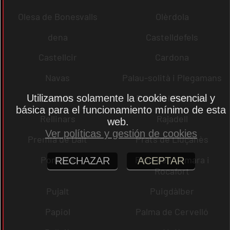
Olesa de Bonesvalls
Olèrdola
dena
Castelldefels
Castellcir
Cardona
Navas
Palau-solità i Plegamans
Utilizamos solamente la cookie esencial y
Palafolls
Pacs del Penedès
básica para el funcionamiento mínimo de esta
Rellinars
Rajadell
web.
Ver políticas y gestión de cookies
Premià de Dalt
Prats de Lluçanès
Pontons
Pont de Vilomara i
RECHAZAR
ACEPTAR
Rocafort
Pujalt
Puigdàlber
Papiol
Palma de Cervelló