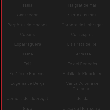
Malla
Malgrat de Mar
Santpedor
Santa Susanna
Perpètua de Mogoda
Corbera de Llobregat
Copons
Collsuspina
Esparreguera
Els Prats de Rei
Tiana
Terrassa
Teià
Fe del Penedès
Eulàlia de Ronçana
Eulàlia de Riuprimer
Eugènia de Berga
Santa Coloma de
Gramenet
Cornellà de Llobregat
Gelida
Gavà
Olesa de Montserrat