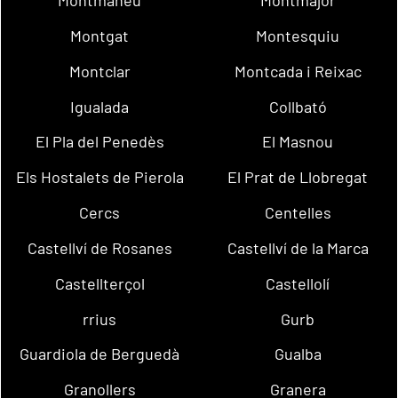
Montmaneu
Montmajor
Montgat
Montesquiu
Montclar
Montcada i Reixac
Igualada
Collbató
El Pla del Penedès
El Masnou
Els Hostalets de Pierola
El Prat de Llobregat
Cercs
Centelles
Castellví de Rosanes
Castellví de la Marca
Castellterçol
Castellolí
rrius
Gurb
Guardiola de Berguedà
Gualba
Granollers
Granera