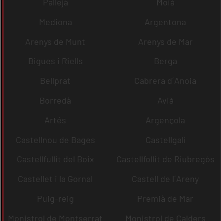
Pallejà
Moià
Mediona
Argentona
Arenys de Munt
Arenys de Mar
Bigues i Riells
Berga
Bellprat
Cabrera d´Anoia
Borredà
Avià
Artés
Argençola
Castellnou de Bages
Castellgalí
Castellfullit del Boix
Castellfollit de Riubregós
Castellet i la Gornal
Castell de l´Areny
Puig-reig
Premià de Mar
Monistrol de Montserrat
Monistrol de Calders