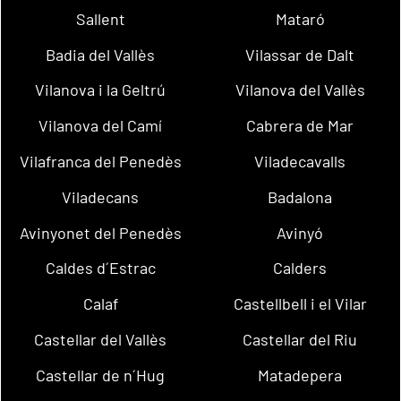
Sallent
Mataró
Badia del Vallès
Vilassar de Dalt
Vilanova i la Geltrú
Vilanova del Vallès
Vilanova del Camí
Cabrera de Mar
Vilafranca del Penedès
Viladecavalls
Viladecans
Badalona
Avinyonet del Penedès
Avinyó
Caldes d´Estrac
Calders
Calaf
Castellbell i el Vilar
Castellar del Vallès
Castellar del Riu
Castellar de n´Hug
Matadepera