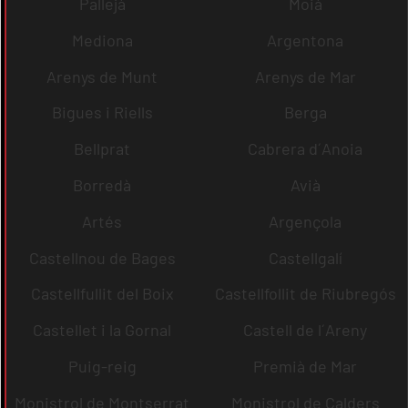
Pallejà
Moià
Mediona
Argentona
Arenys de Munt
Arenys de Mar
Bigues i Riells
Berga
Bellprat
Cabrera d´Anoia
Borredà
Avià
Artés
Argençola
Castellnou de Bages
Castellgalí
Castellfullit del Boix
Castellfollit de Riubregós
Castellet i la Gornal
Castell de l´Areny
Puig-reig
Premià de Mar
Monistrol de Montserrat
Monistrol de Calders