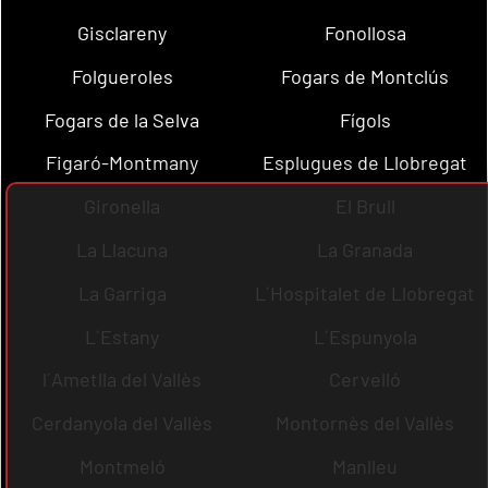
Gisclareny
Fonollosa
Folgueroles
Fogars de Montclús
Fogars de la Selva
Fígols
Figaró-Montmany
Esplugues de Llobregat
Gironella
El Brull
La Llacuna
La Granada
La Garriga
L´Hospitalet de Llobregat
L´Estany
L´Espunyola
l´Ametlla del Vallès
Cervelló
Cerdanyola del Vallès
Montornès del Vallès
Montmeló
Manlleu