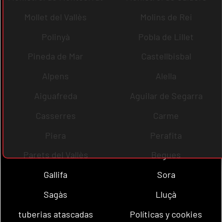
Mollet del Vallès
Molins de Rei
Polinyà
Pobla de Lillet
Pineda de Mar
Castellbisbal
Alpens
Alella
Aiguafreda
Aguilar de Segarra
Casserres
Carme
Piera
Perafita
Parets del Vallès
Begues
Gallifa
Sora
Sagàs
Lluçà
tuberias atascadas
Políticas y cookies