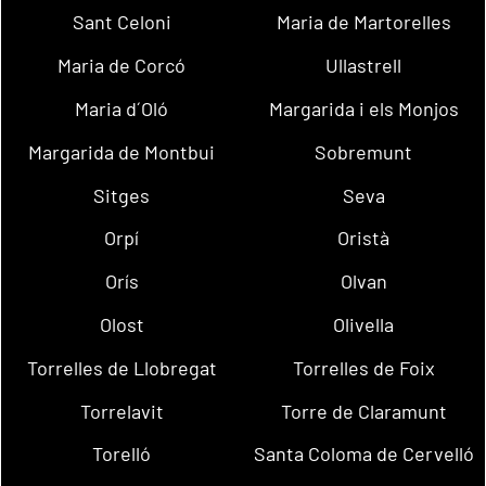
Sant Celoni
Maria de Martorelles
Maria de Corcó
Ullastrell
Maria d´Oló
Margarida i els Monjos
Margarida de Montbui
Sobremunt
Sitges
Seva
Orpí
Oristà
Orís
Olvan
Olost
Olivella
Torrelles de Llobregat
Torrelles de Foix
Torrelavit
Torre de Claramunt
Torelló
Santa Coloma de Cervelló