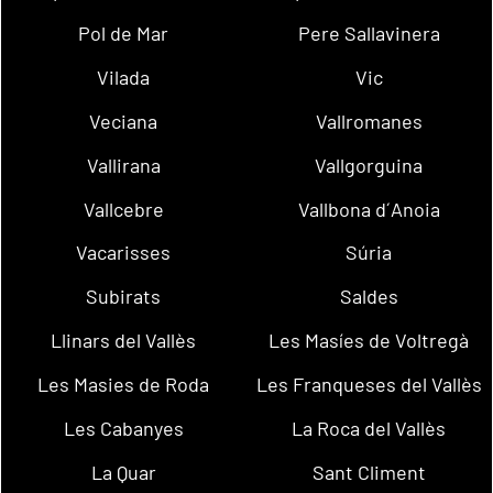
Pol de Mar
Pere Sallavinera
Vilada
Vic
Veciana
Vallromanes
Vallirana
Vallgorguina
Vallcebre
Vallbona d´Anoia
Vacarisses
Súria
Subirats
Saldes
Llinars del Vallès
Les Masíes de Voltregà
Les Masies de Roda
Les Franqueses del Vallès
Les Cabanyes
La Roca del Vallès
La Quar
Sant Climent