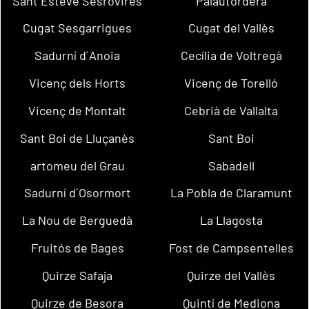
Sant Esteve Sesrovires
Palautordera
Cugat Sesgarrigues
Cugat del Vallès
Sadurní d´Anoia
Cecília de Voltregà
Vicenç dels Horts
Vicenç de Torelló
Vicenç de Montalt
Cebrià de Vallalta
Sant Boi de Lluçanès
Sant Boi
artomeu del Grau
Sabadell
Sadurní d´Osormort
La Pobla de Claramunt
La Nou de Berguedà
La Llagosta
Fruitós de Bages
Fost de Campsentelles
Quirze Safaja
Quirze del Vallès
Quirze de Besora
Quintí de Mediona