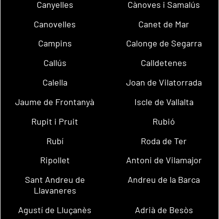
Canyelles
Cànoves i Samalús
Canovelles
Canet de Mar
Campins
Calonge de Segarra
Callús
Calldetenes
Calella
Joan de Vilatorrada
Jaume de Frontanyà
Iscle de Vallalta
Rupit i Pruit
Rubió
Rubí
Roda de Ter
Ripollet
Antoni de Vilamajor
Sant Andreu de
Andreu de la Barca
Llavaneres
Agustí de Lluçanès
Adrià de Besòs