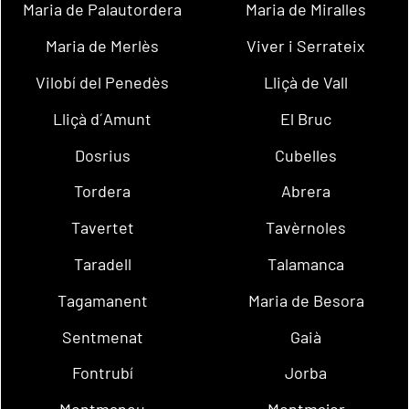
Maria de Palautordera
Maria de Miralles
Maria de Merlès
Viver i Serrateix
Vilobí del Penedès
Lliçà de Vall
Lliçà d´Amunt
El Bruc
Dosrius
Cubelles
Tordera
Abrera
Tavertet
Tavèrnoles
Taradell
Talamanca
Tagamanent
Maria de Besora
Sentmenat
Gaià
Fontrubí
Jorba