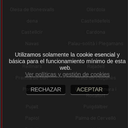
Olesa de Bonesvalls
Olèrdola
dena
Castelldefels
Castellcir
Cardona
Navas
Palau-solità i Plegamans
Utilizamos solamente la cookie esencial y
Palafolls
Pacs del Penedès
básica para el funcionamiento mínimo de esta
Rellinars
Rajadell
web.
Ver políticas y gestión de cookies
Premià de Dalt
Prats de Lluçanès
Pontons
Pont de Vilomara i
RECHAZAR
ACEPTAR
Rocafort
Pujalt
Puigdàlber
Papiol
Palma de Cervelló