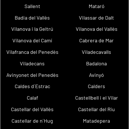
Sallent
Mataró
Badia del Vallès
Vilassar de Dalt
Vilanova i la Geltrú
Vilanova del Vallès
Vilanova del Camí
Cabrera de Mar
Vilafranca del Penedès
Viladecavalls
Viladecans
Badalona
Avinyonet del Penedès
Avinyó
Caldes d´Estrac
Calders
Calaf
Castellbell i el Vilar
Castellar del Vallès
Castellar del Riu
Castellar de n´Hug
Matadepera