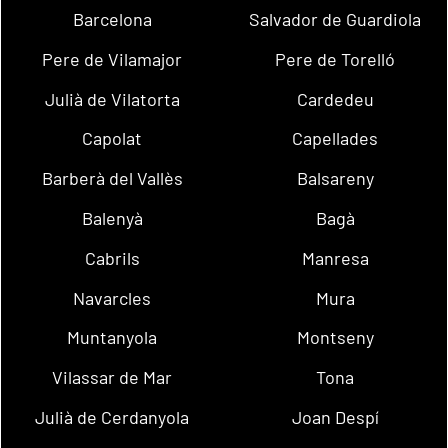
Barcelona
Salvador de Guardiola
Pere de Vilamajor
Pere de Torelló
Julià de Vilatorta
Cardedeu
Capolat
Capellades
Barberà del Vallès
Balsareny
Balenyà
Bagà
Cabrils
Manresa
Navarcles
Mura
Muntanyola
Montseny
Vilassar de Mar
Tona
Julià de Cerdanyola
Joan Despí