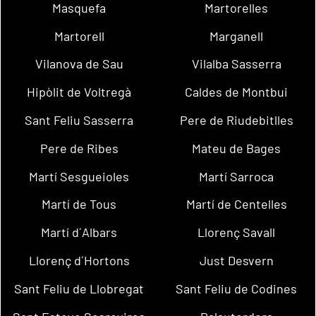
Masquefa
Martorelles
Martorell
Marganell
Vilanova de Sau
Vilalba Sasserra
Hipòlit de Voltregà
Caldes de Montbui
Sant Feliu Sasserra
Pere de Riudebitlles
Pere de Ribes
Mateu de Bages
Martí Sesgueioles
Martí Sarroca
Martí de Tous
Martí de Centelles
Martí d´Albars
Llorenç Savall
Llorenç d´Hortons
Just Desvern
Sant Feliu de Llobregat
Sant Feliu de Codines