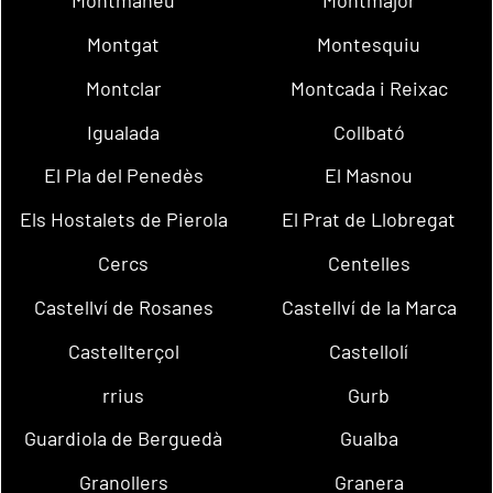
Montmaneu
Montmajor
Montgat
Montesquiu
Montclar
Montcada i Reixac
Igualada
Collbató
El Pla del Penedès
El Masnou
Els Hostalets de Pierola
El Prat de Llobregat
Cercs
Centelles
Castellví de Rosanes
Castellví de la Marca
Castellterçol
Castellolí
rrius
Gurb
Guardiola de Berguedà
Gualba
Granollers
Granera