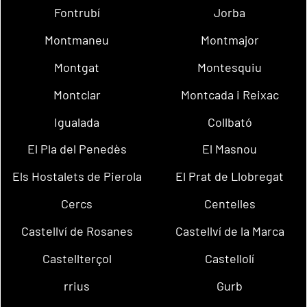
Fontrubí
Jorba
Montmaneu
Montmajor
Montgat
Montesquiu
Montclar
Montcada i Reixac
Igualada
Collbató
El Pla del Penedès
El Masnou
Els Hostalets de Pierola
El Prat de Llobregat
Cercs
Centelles
Castellví de Rosanes
Castellví de la Marca
Castellterçol
Castellolí
rrius
Gurb