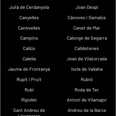
Julià de Cerdanyola
Joan Despí
Canyelles
Cànoves i Samalús
Canovelles
Canet de Mar
Campins
Calonge de Segarra
Callús
Calldetenes
Calella
Joan de Vilatorrada
Jaume de Frontanyà
Iscle de Vallalta
Rupit i Pruit
Rubió
Rubí
Roda de Ter
Ripollet
Antoni de Vilamajor
Sant Andreu de
Andreu de la Barca
Llavaneres