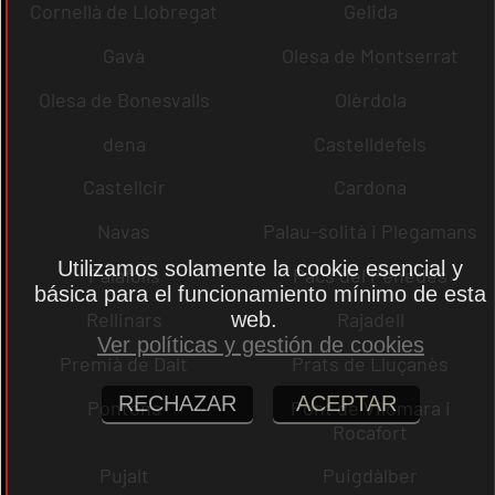
Cornellà de Llobregat
Gelida
Gavà
Olesa de Montserrat
Olesa de Bonesvalls
Olèrdola
dena
Castelldefels
Castellcir
Cardona
Navas
Palau-solità i Plegamans
Utilizamos solamente la cookie esencial y
Palafolls
Pacs del Penedès
básica para el funcionamiento mínimo de esta
web.
Rellinars
Rajadell
Ver políticas y gestión de cookies
Premià de Dalt
Prats de Lluçanès
RECHAZAR
ACEPTAR
Pontons
Pont de Vilomara i
Rocafort
Pujalt
Puigdàlber