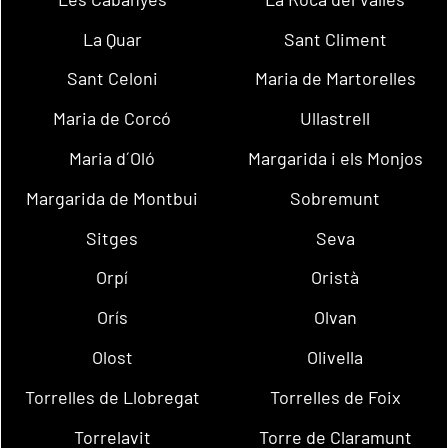
La Quar
Sant Climent
Sant Celoni
Maria de Martorelles
Maria de Corcó
Ullastrell
Maria d´Oló
Margarida i els Monjos
Margarida de Montbui
Sobremunt
Sitges
Seva
Orpí
Oristà
Orís
Olvan
Olost
Olivella
Torrelles de Llobregat
Torrelles de Foix
Torrelavit
Torre de Claramunt