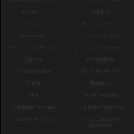
Montmeló
Manlleu
Malla
Malgrat de Mar
Santpedor
Santa Susanna
Perpètua de Mogoda
Corbera de Llobregat
Copons
Collsuspina
Esparreguera
Els Prats de Rei
Tiana
Terrassa
Teià
Fe del Penedès
Eulàlia de Ronçana
Eulàlia de Riuprimer
Eugènia de Berga
Santa Coloma de
Gramenet