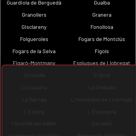
Guardiola de Berguedà
Gualba
Granollers
Granera
Gisclareny
Fonollosa
Folgueroles
Fogars de Montclús
Fogars de la Selva
Fígols
Figaró-Montmany
Esplugues de Llobregat
Gironella
El Brull
La Llacuna
La Granada
La Garriga
L´Hospitalet de Llobregat
L´Estany
L´Espunyola
l´Ametlla del Vallès
Cervelló
Cerdanyola del Vallès
Montornès del Vallès