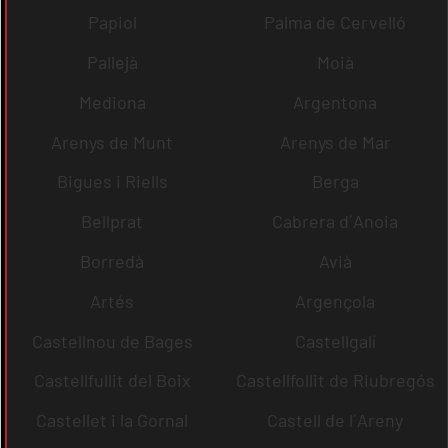
Papiol
Palma de Cervelló
Pallejà
Moià
Mediona
Argentona
Arenys de Munt
Arenys de Mar
Bigues i Riells
Berga
Bellprat
Cabrera d´Anoia
Borredà
Avià
Artés
Argençola
Castellnou de Bages
Castellgalí
Castellfullit del Boix
Castellfollit de Riubregós
Castellet i la Gornal
Castell de l´Areny