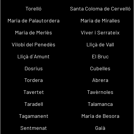
Torelló
Santa Coloma de Cervelló
Maria de Palautordera
Maria de Miralles
Maria de Merlès
Viver i Serrateix
Vilobí del Penedès
Lliçà de Vall
Lliçà d´Amunt
El Bruc
Dosrius
Cubelles
Tordera
Abrera
Tavertet
Tavèrnoles
Taradell
Talamanca
Tagamanent
Maria de Besora
Sentmenat
Gaià