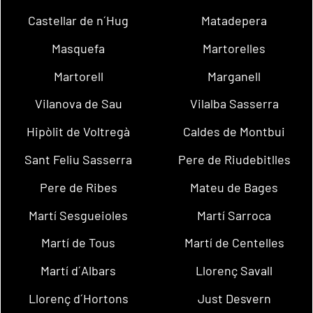
Castellar de n´Hug
Matadepera
Masquefa
Martorelles
Martorell
Marganell
Vilanova de Sau
Vilalba Sasserra
Hipòlit de Voltregà
Caldes de Montbui
Sant Feliu Sasserra
Pere de Riudebitlles
Pere de Ribes
Mateu de Bages
Martí Sesgueioles
Martí Sarroca
Martí de Tous
Martí de Centelles
Martí d´Albars
Llorenç Savall
Llorenç d´Hortons
Just Desvern