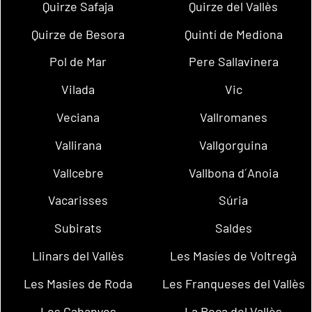
Quirze Safaja
Quirze del Vallès
Quirze de Besora
Quintí de Mediona
Pol de Mar
Pere Sallavinera
Vilada
Vic
Veciana
Vallromanes
Vallirana
Vallgorguina
Vallcebre
Vallbona d´Anoia
Vacarisses
Súria
Subirats
Saldes
Llinars del Vallès
Les Masíes de Voltregà
Les Masies de Roda
Les Franqueses del Vallès
Les Cabanyes
La Roca del Vallès