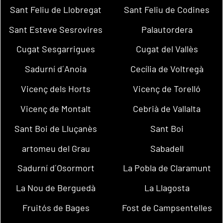
Sant Feliu de Llobregat
Sant Feliu de Codines
Sant Esteve Sesrovires
Palautordera
Cugat Sesgarrigues
Cugat del Vallès
Sadurní d´Anoia
Cecília de Voltregà
Vicenç dels Horts
Vicenç de Torelló
Vicenç de Montalt
Cebrià de Vallalta
Sant Boi de Lluçanès
Sant Boi
artomeu del Grau
Sabadell
Sadurní d´Osormort
La Pobla de Claramunt
La Nou de Berguedà
La Llagosta
Fruitós de Bages
Fost de Campsentelles