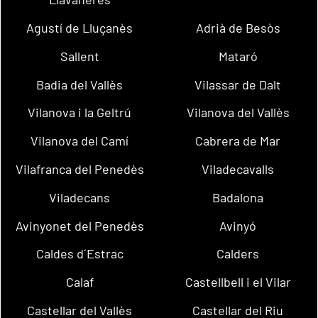
Agustí de Lluçanès
Adrià de Besòs
Sallent
Mataró
Badia del Vallès
Vilassar de Dalt
Vilanova i la Geltrú
Vilanova del Vallès
Vilanova del Camí
Cabrera de Mar
Vilafranca del Penedès
Viladecavalls
Viladecans
Badalona
Avinyonet del Penedès
Avinyó
Caldes d´Estrac
Calders
Calaf
Castellbell i el Vilar
Castellar del Vallès
Castellar del Riu