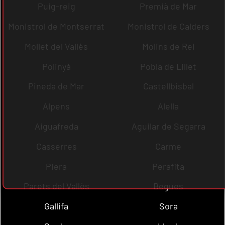
Puig-reig
Premià de Mar
Monistrol de Montserrat
Monistrol de Calders
Mollet del Vallès
Molins de Rei
Polinyà
Pobla de Lillet
Pineda de Mar
Castellbisbal
Alpens
Alella
Aiguafreda
Aguilar de Segarra
Casserres
Carme
Piera
Perafita
Parets del Vallès
Begues
Gallifa
Sora