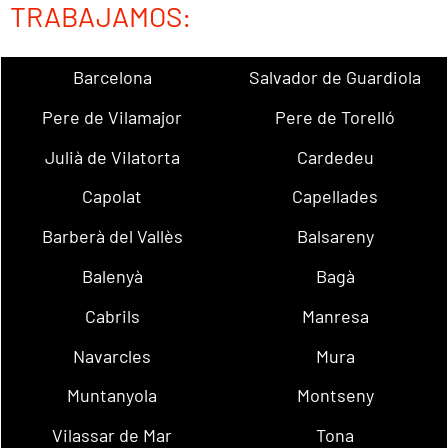
TRABAJAMOS:
Barcelona
Salvador de Guardiola
Pere de Vilamajor
Pere de Torelló
Julià de Vilatorta
Cardedeu
Capolat
Capellades
Barberà del Vallès
Balsareny
Balenyà
Bagà
Cabrils
Manresa
Navarcles
Mura
Muntanyola
Montseny
Vilassar de Mar
Tona