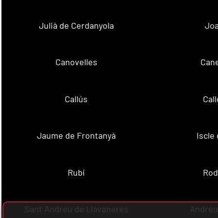
Julià de Cerdanyola
Joa
Canovelles
Cane
Callús
Cal
Jaume de Frontanyà
Iscle 
Rubí
Rod
Sant Andreu de Llavaneres
Andreu 