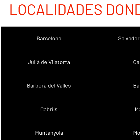
LOCALIDADES DON
Barcelona
Salvador
Julià de Vilatorta
Ca
Barberà del Vallès
Ba
Cabrils
M
Muntanyola
Mo