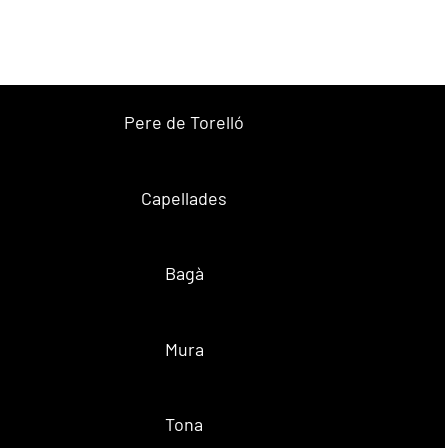
Pere de Torelló
Capellades
Bagà
Mura
Tona