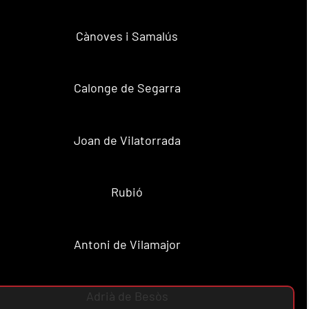
Cànoves i Samalús
Calonge de Segarra
Joan de Vilatorrada
Rubió
Antoni de Vilamajor
Adrià de Besòs