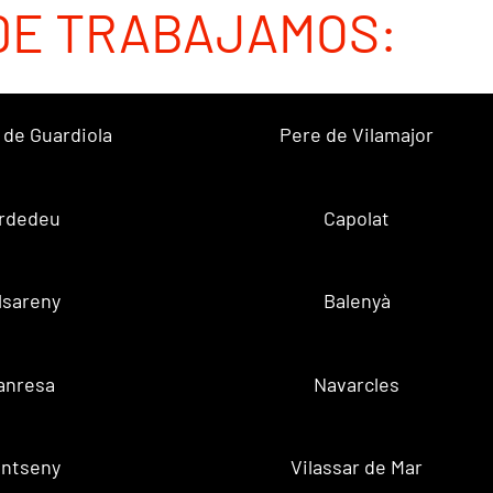
DE TRABAJAMOS:
 de Guardiola
Pere de Vilamajor
rdedeu
Capolat
lsareny
Balenyà
anresa
Navarcles
ntseny
Vilassar de Mar