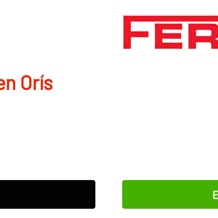
en Orís
E