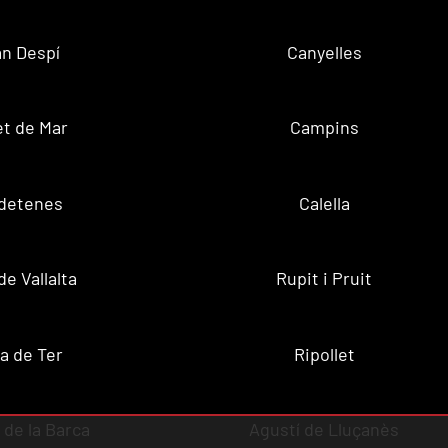
n Despí
Canyelles
t de Mar
Campins
ldetenes
Calella
de Vallalta
Rupit i Pruit
a de Ter
Ripollet
de la Barca
Agustí de Lluçanès