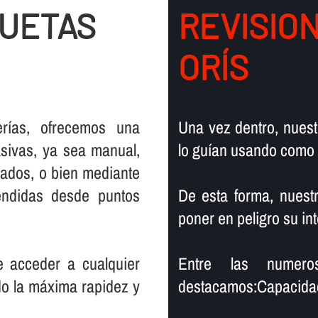
QUETAS
REVISIO
ORÍS
rí­as, ofrecemos una
Una vez dentro, nuest
sivas, ya sea manual,
lo guí­an usando como
tados, o bien mediante
endidas desde puntos
De esta forma, nuest
poner en peligro su in
e acceder a cualquier
Entre las numero
ndo la máxima rapidez y
destacamos:Capacidad 