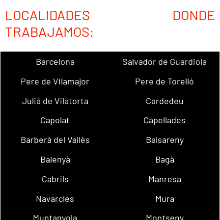
LOCALIDADES DONDE
TRABAJAMOS:
Barcelona
Salvador de Guardiola
Pere de Vilamajor
Pere de Torelló
Julià de Vilatorta
Cardedeu
Capolat
Capellades
Barberà del Vallès
Balsareny
Balenyà
Bagà
Cabrils
Manresa
Navarcles
Mura
Muntanyola
Montseny