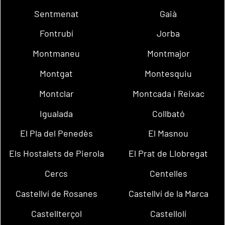
Sentmenat
Gaià
Fontrubí
Jorba
Montmaneu
Montmajor
Montgat
Montesquiu
Montclar
Montcada i Reixac
Igualada
Collbató
El Pla del Penedès
El Masnou
Els Hostalets de Pierola
El Prat de Llobregat
Cercs
Centelles
Castellví de Rosanes
Castellví de la Marca
Castellterçol
Castellolí