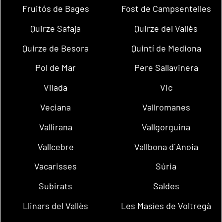
Fruitós de Bages
Fost de Campsentelles
Quirze Safaja
Quirze del Vallès
Quirze de Besora
Quintí de Mediona
Pol de Mar
Pere Sallavinera
Vilada
Vic
Veciana
Vallromanes
Vallirana
Vallgorguina
Vallcebre
Vallbona d´Anoia
Vacarisses
Súria
Subirats
Saldes
Llinars del Vallès
Les Masíes de Voltregà