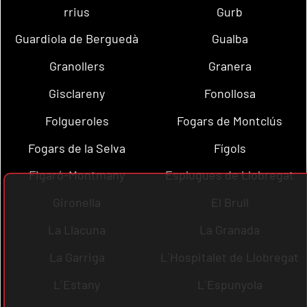
rrius
Gurb
Guardiola de Berguedà
Gualba
Granollers
Granera
Gisclareny
Fonollosa
Folgueroles
Fogars de Montclús
Fogars de la Selva
Fígols
Figaró-Montmany
Esplugues de Llobregat
Gironella
El Brull
La Llacuna
La Granada
La Garriga
L´Hospitalet de Llobregat
L´Estany
L´Espunyola