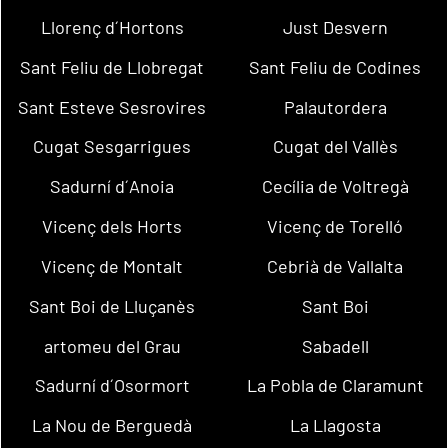
Llorenç d´Hortons
Just Desvern
Sant Feliu de Llobregat
Sant Feliu de Codines
Sant Esteve Sesrovires
Palautordera
Cugat Sesgarrigues
Cugat del Vallès
Sadurní d´Anoia
Cecília de Voltregà
Vicenç dels Horts
Vicenç de Torelló
Vicenç de Montalt
Cebrià de Vallalta
Sant Boi de Lluçanès
Sant Boi
artomeu del Grau
Sabadell
Sadurní d´Osormort
La Pobla de Claramunt
La Nou de Berguedà
La Llagosta