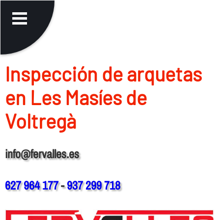
Inspección de arquetas
en Les Masíes de
Voltregà
info@fervalles.es
627 964 177
-
937 299 718