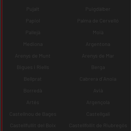
Pujalt
Puigdàlber
Papiol
Palma de Cervelló
Pallejà
Moià
Mediona
Argentona
Arenys de Munt
Arenys de Mar
Bigues i Riells
Berga
Bellprat
Cabrera d´Anoia
Borredà
Avià
Artés
Argençola
Castellnou de Bages
Castellgalí
Castellfullit del Boix
Castellfollit de Riubregós