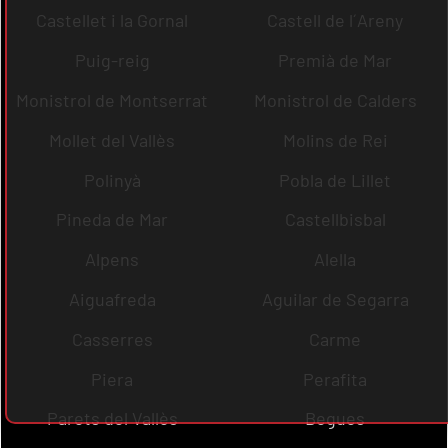
Castellet i la Gornal
Castell de l´Areny
Puig-reig
Premià de Mar
Monistrol de Montserrat
Monistrol de Calders
Mollet del Vallès
Molins de Rei
Polinyà
Pobla de Lillet
Pineda de Mar
Castellbisbal
Alpens
Alella
Aiguafreda
Aguilar de Segarra
Casserres
Carme
Piera
Perafita
Parets del Vallès
Begues