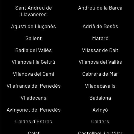
Sant Andreu de
Andreu de la Barca
Llavaneres
Agustí de Lluçanès
Adrià de Besòs
Sallent
Mataró
Badia del Vallès
Vilassar de Dalt
Vilanova i la Geltrú
Vilanova del Vallès
Vilanova del Camí
Cabrera de Mar
Vilafranca del Penedès
Viladecavalls
Viladecans
Badalona
Avinyonet del Penedès
Avinyó
Caldes d´Estrac
Calders
Calaf
Castellbell i el Vilar