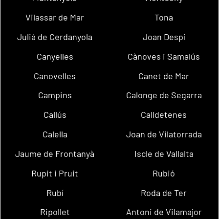
Vilassar de Mar
Tona
Julià de Cerdanyola
Joan Despí
Canyelles
Cànoves i Samalús
Canovelles
Canet de Mar
Campins
Calonge de Segarra
Callús
Calldetenes
Calella
Joan de Vilatorrada
Jaume de Frontanyà
Iscle de Vallalta
Rupit i Pruit
Rubió
Rubí
Roda de Ter
Ripollet
Antoni de Vilamajor