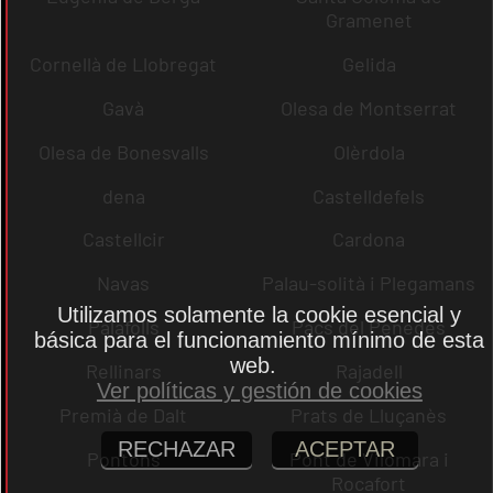
Gramenet
Cornellà de Llobregat
Gelida
Gavà
Olesa de Montserrat
Olesa de Bonesvalls
Olèrdola
dena
Castelldefels
Castellcir
Cardona
Navas
Palau-solità i Plegamans
Utilizamos solamente la cookie esencial y
Palafolls
Pacs del Penedès
básica para el funcionamiento mínimo de esta
web.
Rellinars
Rajadell
Ver políticas y gestión de cookies
Premià de Dalt
Prats de Lluçanès
RECHAZAR
ACEPTAR
Pontons
Pont de Vilomara i
Rocafort