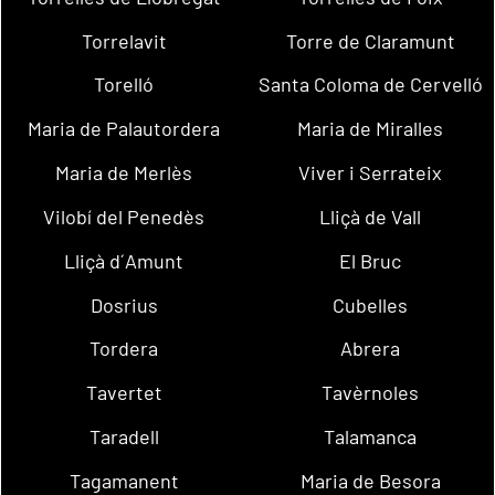
Torrelavit
Torre de Claramunt
Torelló
Santa Coloma de Cervelló
Maria de Palautordera
Maria de Miralles
Maria de Merlès
Viver i Serrateix
Vilobí del Penedès
Lliçà de Vall
Lliçà d´Amunt
El Bruc
Dosrius
Cubelles
Tordera
Abrera
Tavertet
Tavèrnoles
Taradell
Talamanca
Tagamanent
Maria de Besora