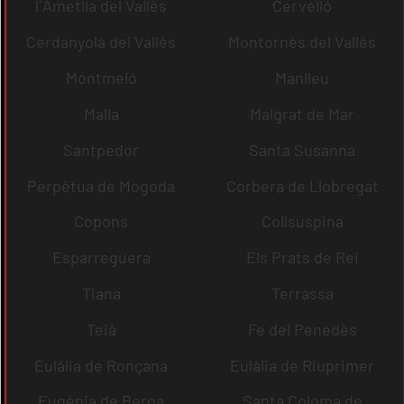
l´Ametlla del Vallès
Cervelló
Cerdanyola del Vallès
Montornès del Vallès
Montmeló
Manlleu
Malla
Malgrat de Mar
Santpedor
Santa Susanna
Perpètua de Mogoda
Corbera de Llobregat
Copons
Collsuspina
Esparreguera
Els Prats de Rei
Tiana
Terrassa
Teià
Fe del Penedès
Eulàlia de Ronçana
Eulàlia de Riuprimer
Eugènia de Berga
Santa Coloma de