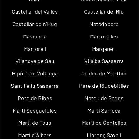
Castellar del Vallès
Castellar del Riu
Castellar de n´Hug
Matadepera
Masquefa
Martorelles
Martorell
Marganell
Vilanova de Sau
Vilalba Sasserra
Hipòlit de Voltregà
Caldes de Montbui
Sant Feliu Sasserra
Pere de Riudebitlles
Pere de Ribes
Mateu de Bages
Martí Sesgueioles
Martí Sarroca
Martí de Tous
Martí de Centelles
Martí d´Albars
Llorenç Savall