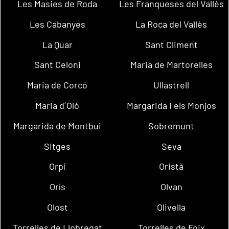
Les Masies de Roda
Les Franqueses del Vallès
Les Cabanyes
La Roca del Vallès
La Quar
Sant Climent
Sant Celoni
Maria de Martorelles
Maria de Corcó
Ullastrell
Maria d´Oló
Margarida i els Monjos
Margarida de Montbui
Sobremunt
Sitges
Seva
Orpí
Oristà
Orís
Olvan
Olost
Olivella
Torrelles de Llobregat
Torrelles de Foix