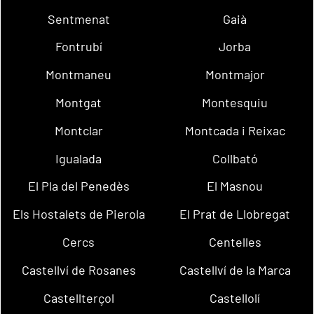
Sentmenat
Gaià
Fontrubí
Jorba
Montmaneu
Montmajor
Montgat
Montesquiu
Montclar
Montcada i Reixac
Igualada
Collbató
El Pla del Penedès
El Masnou
Els Hostalets de Pierola
El Prat de Llobregat
Cercs
Centelles
Castellví de Rosanes
Castellví de la Marca
Castellterçol
Castellolí