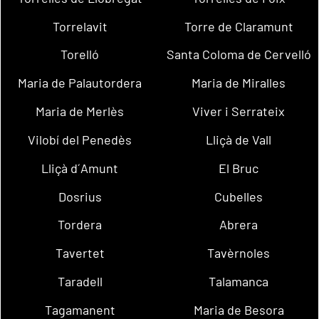
Torrelavit
Torre de Claramunt
Torelló
Santa Coloma de Cervelló
Maria de Palautordera
Maria de Miralles
Maria de Merlès
Viver i Serrateix
Vilobí del Penedès
Lliçà de Vall
Lliçà d´Amunt
El Bruc
Dosrius
Cubelles
Tordera
Abrera
Tavertet
Tavèrnoles
Taradell
Talamanca
Tagamanent
Maria de Besora