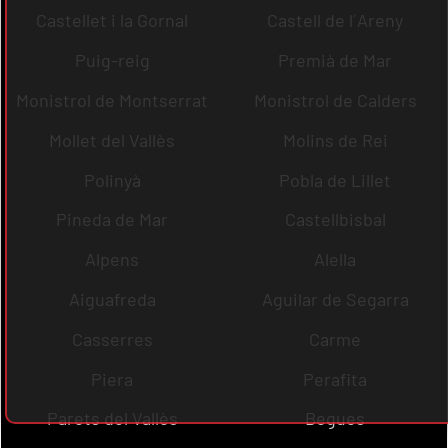
Castellet i la Gornal
Castell de l´Areny
Puig-reig
Premià de Mar
Monistrol de Montserrat
Monistrol de Calders
Mollet del Vallès
Molins de Rei
Polinyà
Pobla de Lillet
Pineda de Mar
Castellbisbal
Alpens
Alella
Aiguafreda
Aguilar de Segarra
Casserres
Carme
Piera
Perafita
Parets del Vallès
Begues