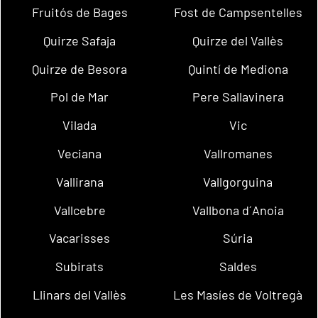
Fruitós de Bages
Fost de Campsentelles
Quirze Safaja
Quirze del Vallès
Quirze de Besora
Quintí de Mediona
Pol de Mar
Pere Sallavinera
Vilada
Vic
Veciana
Vallromanes
Vallirana
Vallgorguina
Vallcebre
Vallbona d´Anoia
Vacarisses
Súria
Subirats
Saldes
Llinars del Vallès
Les Masíes de Voltregà