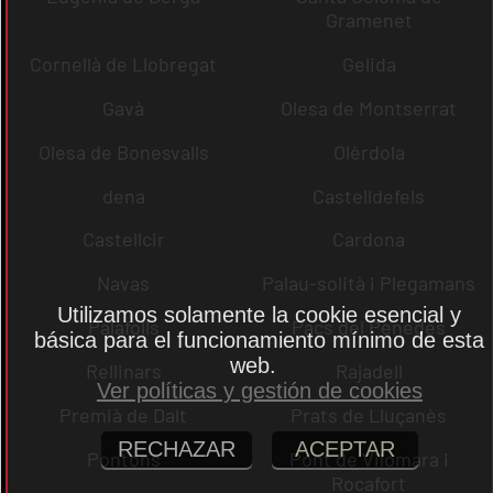
Gramenet
Cornellà de Llobregat
Gelida
Gavà
Olesa de Montserrat
Olesa de Bonesvalls
Olèrdola
dena
Castelldefels
Castellcir
Cardona
Navas
Palau-solità i Plegamans
Utilizamos solamente la cookie esencial y
Palafolls
Pacs del Penedès
básica para el funcionamiento mínimo de esta
web.
Rellinars
Rajadell
Ver políticas y gestión de cookies
Premià de Dalt
Prats de Lluçanès
RECHAZAR
ACEPTAR
Pontons
Pont de Vilomara i
Rocafort