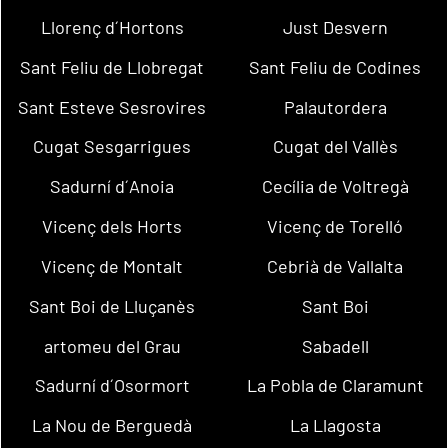
Llorenç d´Hortons
Just Desvern
Sant Feliu de Llobregat
Sant Feliu de Codines
Sant Esteve Sesrovires
Palautordera
Cugat Sesgarrigues
Cugat del Vallès
Sadurní d´Anoia
Cecília de Voltregà
Vicenç dels Horts
Vicenç de Torelló
Vicenç de Montalt
Cebrià de Vallalta
Sant Boi de Lluçanès
Sant Boi
artomeu del Grau
Sabadell
Sadurní d´Osormort
La Pobla de Claramunt
La Nou de Berguedà
La Llagosta