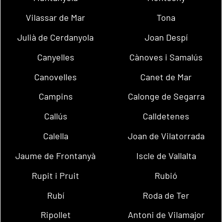
Vilassar de Mar
Tona
Julià de Cerdanyola
Joan Despí
Canyelles
Cànoves i Samalús
Canovelles
Canet de Mar
Campins
Calonge de Segarra
Callús
Calldetenes
Calella
Joan de Vilatorrada
Jaume de Frontanyà
Iscle de Vallalta
Rupit i Pruit
Rubió
Rubí
Roda de Ter
Ripollet
Antoni de Vilamajor