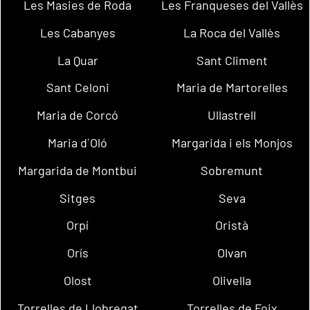
Les Masies de Roda
Les Franqueses del Vallès
Les Cabanyes
La Roca del Vallès
La Quar
Sant Climent
Sant Celoni
Maria de Martorelles
Maria de Corcó
Ullastrell
Maria d´Oló
Margarida i els Monjos
Margarida de Montbui
Sobremunt
Sitges
Seva
Orpí
Oristà
Orís
Olvan
Olost
Olivella
Torrelles de Llobregat
Torrelles de Foix