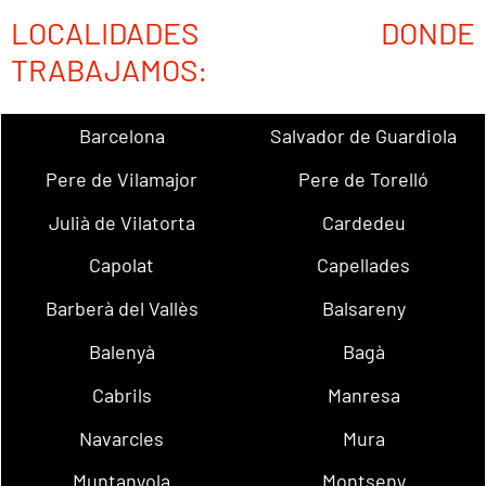
LOCALIDADES DONDE
TRABAJAMOS:
Barcelona
Salvador de Guardiola
Pere de Vilamajor
Pere de Torelló
Julià de Vilatorta
Cardedeu
Capolat
Capellades
Barberà del Vallès
Balsareny
Balenyà
Bagà
Cabrils
Manresa
Navarcles
Mura
Muntanyola
Montseny