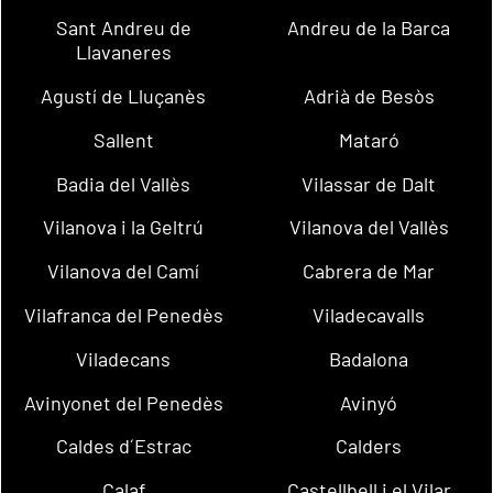
Sant Andreu de
Andreu de la Barca
Llavaneres
Agustí de Lluçanès
Adrià de Besòs
Sallent
Mataró
Badia del Vallès
Vilassar de Dalt
Vilanova i la Geltrú
Vilanova del Vallès
Vilanova del Camí
Cabrera de Mar
Vilafranca del Penedès
Viladecavalls
Viladecans
Badalona
Avinyonet del Penedès
Avinyó
Caldes d´Estrac
Calders
Calaf
Castellbell i el Vilar