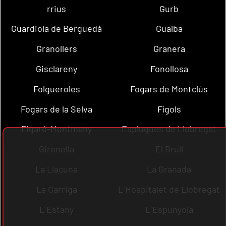
rrius
Gurb
Guardiola de Berguedà
Gualba
Granollers
Granera
Gisclareny
Fonollosa
Folgueroles
Fogars de Montclús
Fogars de la Selva
Fígols
Figaró-Montmany
Esplugues de Llobregat
Gironella
El Brull
La Llacuna
La Granada
La Garriga
L´Hospitalet de Llobregat
L´Estany
L´Espunyola