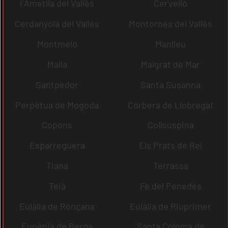
l´Ametlla del Vallès
Cervelló
Cerdanyola del Vallès
Montornès del Vallès
Montmeló
Manlleu
Malla
Malgrat de Mar
Santpedor
Santa Susanna
Perpètua de Mogoda
Corbera de Llobregat
Copons
Collsuspina
Esparreguera
Els Prats de Rei
Tiana
Terrassa
Teià
Fe del Penedès
Eulàlia de Ronçana
Eulàlia de Riuprimer
Eugènia de Berga
Santa Coloma de