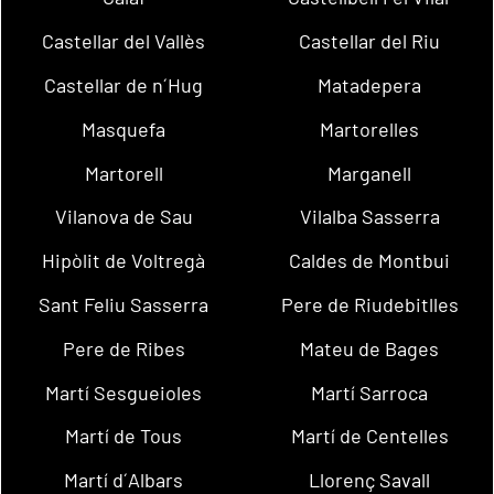
Castellar del Vallès
Castellar del Riu
Castellar de n´Hug
Matadepera
Masquefa
Martorelles
Martorell
Marganell
Vilanova de Sau
Vilalba Sasserra
Hipòlit de Voltregà
Caldes de Montbui
Sant Feliu Sasserra
Pere de Riudebitlles
Pere de Ribes
Mateu de Bages
Martí Sesgueioles
Martí Sarroca
Martí de Tous
Martí de Centelles
Martí d´Albars
Llorenç Savall