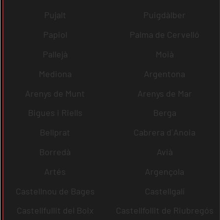
Pujalt
Puigdàlber
Papiol
Palma de Cervelló
Pallejà
Moià
Mediona
Argentona
Arenys de Munt
Arenys de Mar
Bigues i Riells
Berga
Bellprat
Cabrera d´Anoia
Borredà
Avià
Artés
Argençola
Castellnou de Bages
Castellgalí
Castellfullit del Boix
Castellfollit de Riubregós