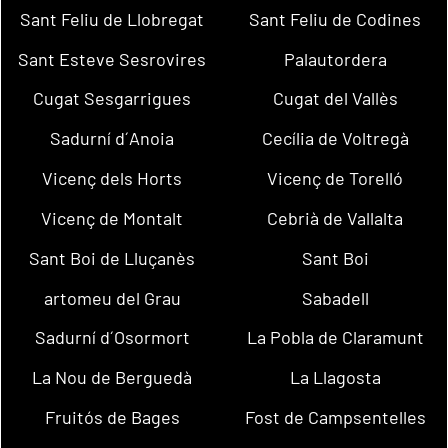
Sant Feliu de Llobregat
Sant Feliu de Codines
Sant Esteve Sesrovires
Palautordera
Cugat Sesgarrigues
Cugat del Vallès
Sadurní d´Anoia
Cecília de Voltregà
Vicenç dels Horts
Vicenç de Torelló
Vicenç de Montalt
Cebrià de Vallalta
Sant Boi de Lluçanès
Sant Boi
artomeu del Grau
Sabadell
Sadurní d´Osormort
La Pobla de Claramunt
La Nou de Berguedà
La Llagosta
Fruitós de Bages
Fost de Campsentelles