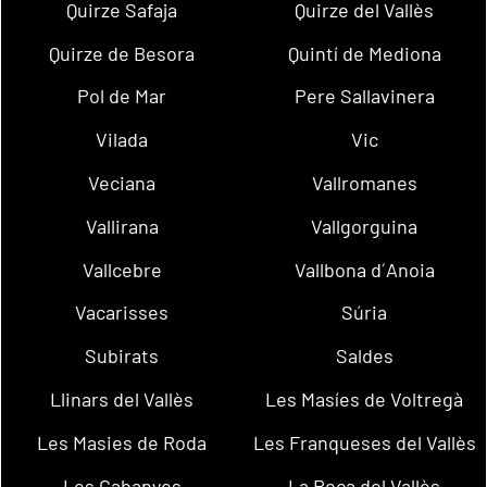
Quirze Safaja
Quirze del Vallès
Quirze de Besora
Quintí de Mediona
Pol de Mar
Pere Sallavinera
Vilada
Vic
Veciana
Vallromanes
Vallirana
Vallgorguina
Vallcebre
Vallbona d´Anoia
Vacarisses
Súria
Subirats
Saldes
Llinars del Vallès
Les Masíes de Voltregà
Les Masies de Roda
Les Franqueses del Vallès
Les Cabanyes
La Roca del Vallès