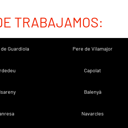
DE TRABAJAMOS:
 de Guardiola
Pere de Vilamajor
rdedeu
Capolat
lsareny
Balenyà
anresa
Navarcles