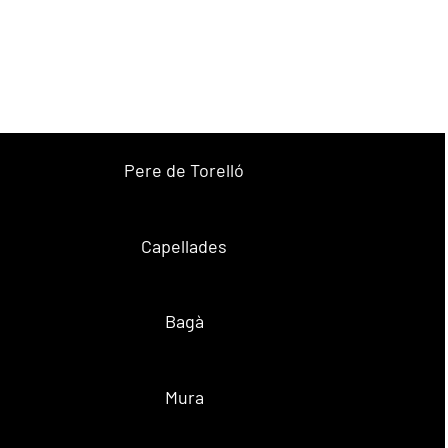
Pere de Torelló
Capellades
Bagà
Mura