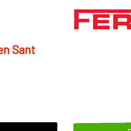
en Sant
E