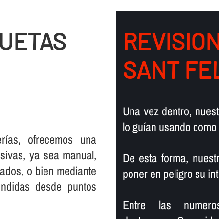
QUETAS
REVISIO
SANT FE
Una vez dentro, nuest
lo guí­an usando como
rí­as, ofrecemos una
sivas, ya sea manual,
De esta forma, nuest
tados, o bien mediante
poner en peligro su in
endidas desde puntos
Entre las numero