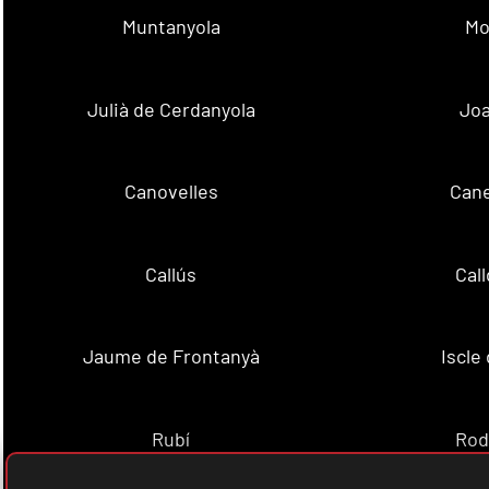
Muntanyola
Mo
Julià de Cerdanyola
Joa
Canovelles
Cane
Callús
Cal
Jaume de Frontanyà
Iscle 
Rubí
Rod