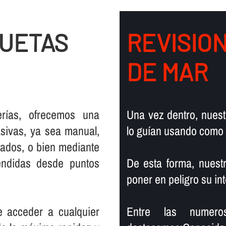
QUETAS
REVISIO
DE MAR
rí­as, ofrecemos una
Una vez dentro, nuest
sivas, ya sea manual,
lo guí­an usando como
tados, o bien mediante
endidas desde puntos
De esta forma, nuest
poner en peligro su in
e acceder a cualquier
Entre las numero