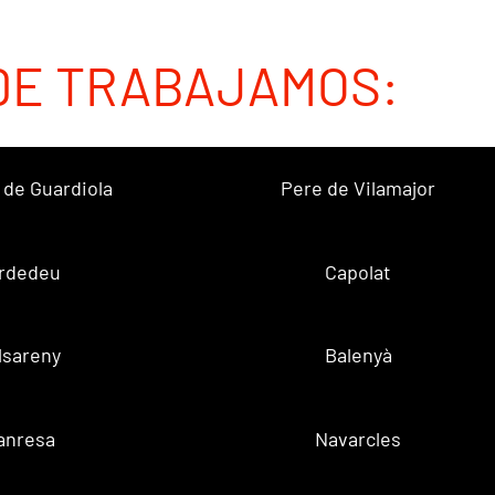
DE TRABAJAMOS:
 de Guardiola
Pere de Vilamajor
rdedeu
Capolat
lsareny
Balenyà
anresa
Navarcles