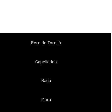
Pere de Torelló
Capellades
Bagà
Mura