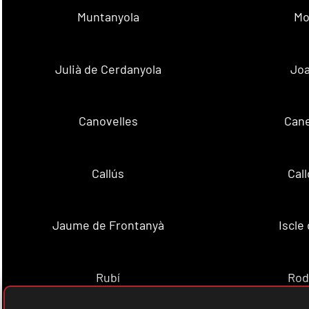
Muntanyola
Mo
Julià de Cerdanyola
Joa
Canovelles
Cane
Callús
Cal
Jaume de Frontanyà
Iscle 
Rubí
Rod