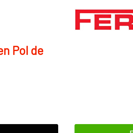
en Pol de
E