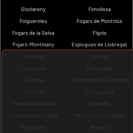
Gisclareny
Fonollosa
Folgueroles
Fogars de Montclús
Fogars de la Selva
Fígols
Figaró-Montmany
Esplugues de Llobregat
Gironella
El Brull
La Llacuna
La Granada
La Garriga
L´Hospitalet de Llobregat
L´Estany
L´Espunyola
l´Ametlla del Vallès
Cervelló
Cerdanyola del Vallès
Montornès del Vallès
Montmeló
Manlleu