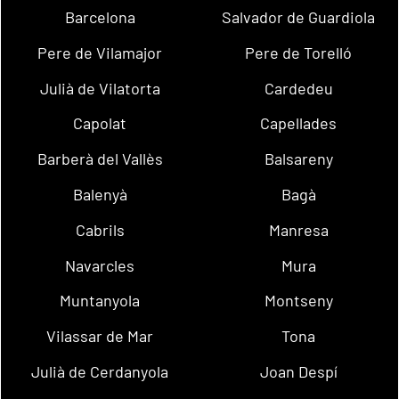
Barcelona
Salvador de Guardiola
Pere de Vilamajor
Pere de Torelló
Julià de Vilatorta
Cardedeu
Capolat
Capellades
Barberà del Vallès
Balsareny
Balenyà
Bagà
Cabrils
Manresa
Navarcles
Mura
Muntanyola
Montseny
Vilassar de Mar
Tona
Julià de Cerdanyola
Joan Despí