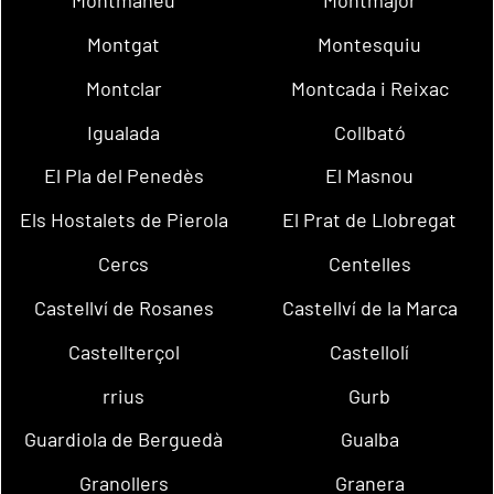
Montmaneu
Montmajor
Montgat
Montesquiu
Montclar
Montcada i Reixac
Igualada
Collbató
El Pla del Penedès
El Masnou
Els Hostalets de Pierola
El Prat de Llobregat
Cercs
Centelles
Castellví de Rosanes
Castellví de la Marca
Castellterçol
Castellolí
rrius
Gurb
Guardiola de Berguedà
Gualba
Granollers
Granera