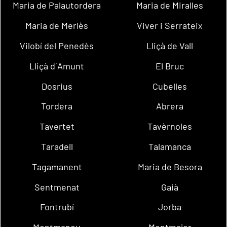
Maria de Palautordera
Maria de Miralles
Maria de Merlès
Viver i Serrateix
Vilobí del Penedès
Lliçà de Vall
Lliçà d´Amunt
El Bruc
Dosrius
Cubelles
Tordera
Abrera
Tavertet
Tavèrnoles
Taradell
Talamanca
Tagamanent
Maria de Besora
Sentmenat
Gaià
Fontrubí
Jorba