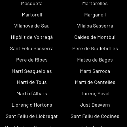
Masquefa
Martorelles
Martorell
Marganell
Vilanova de Sau
Vilalba Sasserra
Hipòlit de Voltregà
Caldes de Montbui
Sant Feliu Sasserra
Pere de Riudebitlles
Pere de Ribes
Mateu de Bages
Martí Sesgueioles
Martí Sarroca
Martí de Tous
Martí de Centelles
Martí d´Albars
Llorenç Savall
Llorenç d´Hortons
Just Desvern
Sant Feliu de Llobregat
Sant Feliu de Codines