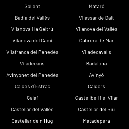
Sallent
Mataró
Badia del Vallès
Vilassar de Dalt
Vilanova i la Geltrú
Vilanova del Vallès
Vilanova del Camí
Cabrera de Mar
Vilafranca del Penedès
Viladecavalls
Viladecans
Badalona
Avinyonet del Penedès
Avinyó
Caldes d´Estrac
Calders
Calaf
Castellbell i el Vilar
Castellar del Vallès
Castellar del Riu
Castellar de n´Hug
Matadepera