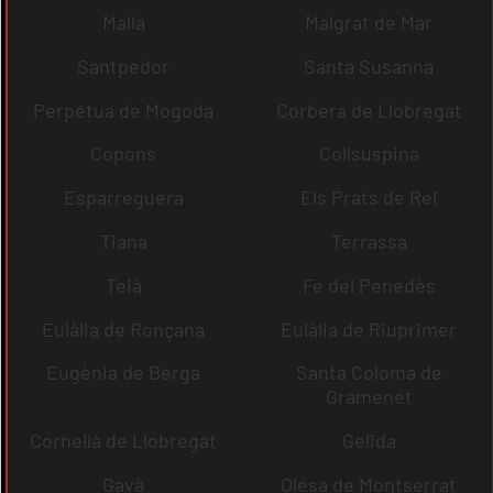
Malla
Malgrat de Mar
Santpedor
Santa Susanna
Perpètua de Mogoda
Corbera de Llobregat
Copons
Collsuspina
Esparreguera
Els Prats de Rei
Tiana
Terrassa
Teià
Fe del Penedès
Eulàlia de Ronçana
Eulàlia de Riuprimer
Eugènia de Berga
Santa Coloma de
Gramenet
Cornellà de Llobregat
Gelida
Gavà
Olesa de Montserrat