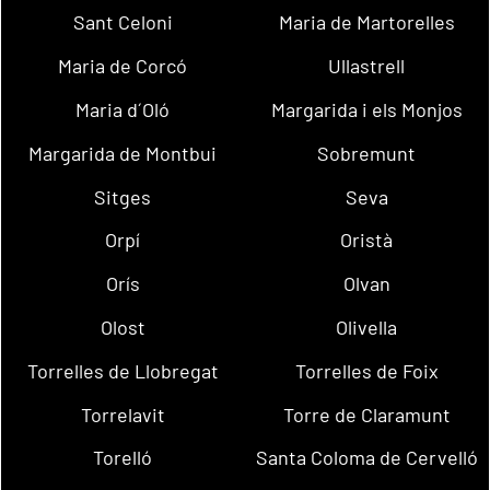
Sant Celoni
Maria de Martorelles
Maria de Corcó
Ullastrell
Maria d´Oló
Margarida i els Monjos
Margarida de Montbui
Sobremunt
Sitges
Seva
Orpí
Oristà
Orís
Olvan
Olost
Olivella
Torrelles de Llobregat
Torrelles de Foix
Torrelavit
Torre de Claramunt
Torelló
Santa Coloma de Cervelló