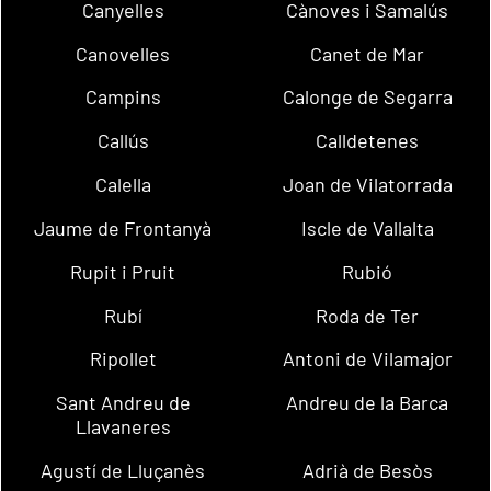
Canyelles
Cànoves i Samalús
Canovelles
Canet de Mar
Campins
Calonge de Segarra
Callús
Calldetenes
Calella
Joan de Vilatorrada
Jaume de Frontanyà
Iscle de Vallalta
Rupit i Pruit
Rubió
Rubí
Roda de Ter
Ripollet
Antoni de Vilamajor
Sant Andreu de
Andreu de la Barca
Llavaneres
Agustí de Lluçanès
Adrià de Besòs