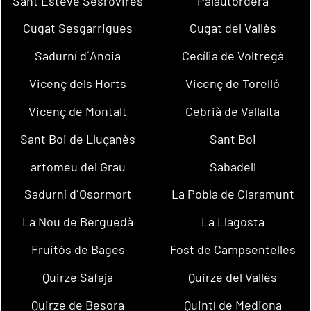
Sant Esteve Sesrovires
Palautordera
Cugat Sesgarrigues
Cugat del Vallès
Sadurní d´Anoia
Cecília de Voltregà
Vicenç dels Horts
Vicenç de Torelló
Vicenç de Montalt
Cebrià de Vallalta
Sant Boi de Lluçanès
Sant Boi
artomeu del Grau
Sabadell
Sadurní d´Osormort
La Pobla de Claramunt
La Nou de Berguedà
La Llagosta
Fruitós de Bages
Fost de Campsentelles
Quirze Safaja
Quirze del Vallès
Quirze de Besora
Quintí de Mediona