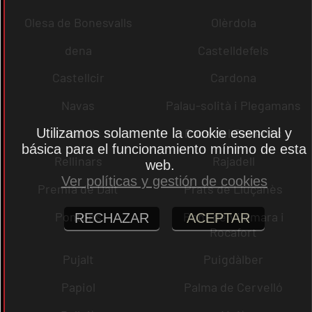
Olesa de Bonesvalls
Olèrdola
dena
Castelldefels
Castellcir
Cardona
Navas
Palau-solità i Plegamans
Utilizamos solamente la cookie esencial y
Palafolls
Pacs del Penedès
básica para el funcionamiento mínimo de esta
Rellinars
Rajadell
web.
Ver políticas y gestión de cookies
Premià de Dalt
Prats de Lluçanès
Pontons
Pont de Vilomara i
RECHAZAR
ACEPTAR
Rocafort
Pujalt
Puigdàlber
Papiol
Palma de Cervelló