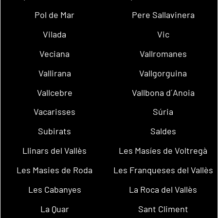
Pol de Mar
Pere Sallavinera
Vilada
Vic
Veciana
Vallromanes
Vallirana
Vallgorguina
Vallcebre
Vallbona d´Anoia
Vacarisses
Súria
Subirats
Saldes
Llinars del Vallès
Les Masíes de Voltregà
Les Masies de Roda
Les Franqueses del Vallès
Les Cabanyes
La Roca del Vallès
La Quar
Sant Climent