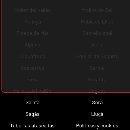
Mollet del Vallès
Molins de Rei
Polinyà
Pobla de Lillet
Pineda de Mar
Castellbisbal
Alpens
Alella
Aiguafreda
Aguilar de Segarra
Casserres
Carme
Piera
Perafita
Parets del Vallès
Begues
Gallifa
Sora
Sagàs
Lluçà
tuberias atascadas
Políticas y cookies