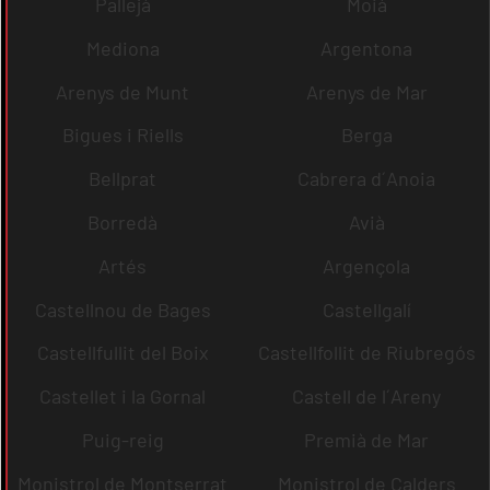
Pallejà
Moià
Mediona
Argentona
Arenys de Munt
Arenys de Mar
Bigues i Riells
Berga
Bellprat
Cabrera d´Anoia
Borredà
Avià
Artés
Argençola
Castellnou de Bages
Castellgalí
Castellfullit del Boix
Castellfollit de Riubregós
Castellet i la Gornal
Castell de l´Areny
Puig-reig
Premià de Mar
Monistrol de Montserrat
Monistrol de Calders