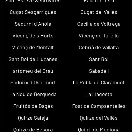
Sant Esteve Sesrovires
Palautordera
Cugat Sesgarrigues
Cugat del Vallès
Sadurní d´Anoia
Cecília de Voltregà
Vicenç dels Horts
Vicenç de Torelló
Vicenç de Montalt
Cebrià de Vallalta
Sant Boi de Lluçanès
Sant Boi
artomeu del Grau
Sabadell
Sadurní d´Osormort
La Pobla de Claramunt
La Nou de Berguedà
La Llagosta
Fruitós de Bages
Fost de Campsentelles
Quirze Safaja
Quirze del Vallès
Quirze de Besora
Quintí de Mediona