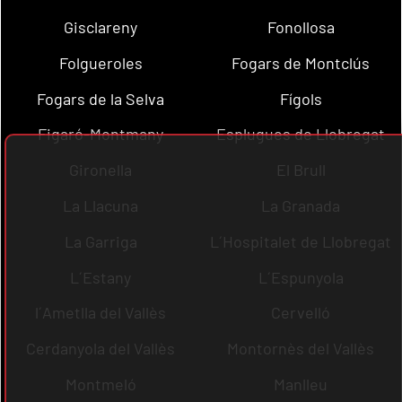
Gisclareny
Fonollosa
Folgueroles
Fogars de Montclús
Fogars de la Selva
Fígols
Figaró-Montmany
Esplugues de Llobregat
Gironella
El Brull
La Llacuna
La Granada
La Garriga
L´Hospitalet de Llobregat
L´Estany
L´Espunyola
l´Ametlla del Vallès
Cervelló
Cerdanyola del Vallès
Montornès del Vallès
Montmeló
Manlleu