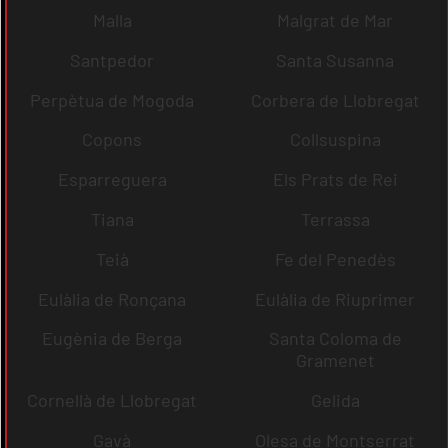
Malla
Malgrat de Mar
Santpedor
Santa Susanna
Perpètua de Mogoda
Corbera de Llobregat
Copons
Collsuspina
Esparreguera
Els Prats de Rei
Tiana
Terrassa
Teià
Fe del Penedès
Eulàlia de Ronçana
Eulàlia de Riuprimer
Eugènia de Berga
Santa Coloma de
Gramenet
Cornellà de Llobregat
Gelida
Gavà
Olesa de Montserrat