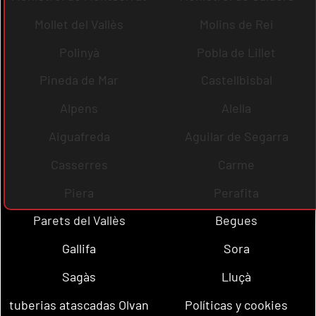
Mollet del Vallès
Molins de Rei
Polinyà
Pobla de Lillet
Pineda de Mar
Castellbisbal
Alpens
Alella
Aiguafreda
Aguilar de Segarra
Casserres
Carme
Piera
Perafita
Parets del Vallès
Begues
Gallifa
Sora
Sagàs
Lluçà
tuberias atascadas Olvan
Políticas y cookies