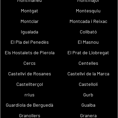
Montmaneu
Montmajor
Montgat
Montesquiu
Montclar
Montcada i Reixac
Igualada
Collbató
El Pla del Penedès
El Masnou
Els Hostalets de Pierola
El Prat de Llobregat
Cercs
Centelles
Castellví de Rosanes
Castellví de la Marca
Castellterçol
Castellolí
rrius
Gurb
Guardiola de Berguedà
Gualba
Granollers
Granera