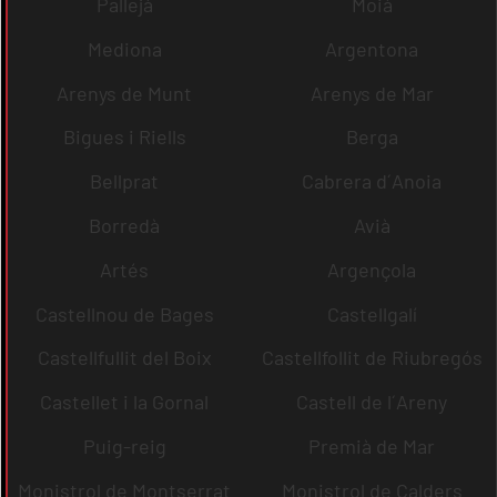
Pallejà
Moià
Mediona
Argentona
Arenys de Munt
Arenys de Mar
Bigues i Riells
Berga
Bellprat
Cabrera d´Anoia
Borredà
Avià
Artés
Argençola
Castellnou de Bages
Castellgalí
Castellfullit del Boix
Castellfollit de Riubregós
Castellet i la Gornal
Castell de l´Areny
Puig-reig
Premià de Mar
Monistrol de Montserrat
Monistrol de Calders