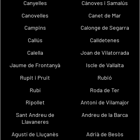
Canyelles
Cànoves i Samalús
Canovelles
Canet de Mar
Campins
Calonge de Segarra
Callús
Calldetenes
Calella
Joan de Vilatorrada
Jaume de Frontanyà
Iscle de Vallalta
Rupit i Pruit
Rubió
Rubí
Roda de Ter
Ripollet
Antoni de Vilamajor
Sant Andreu de
Andreu de la Barca
Llavaneres
Agustí de Lluçanès
Adrià de Besòs