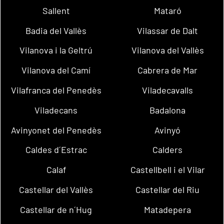
Sallent
Mataró
Badia del Vallès
Vilassar de Dalt
Vilanova i la Geltrú
Vilanova del Vallès
Vilanova del Camí
Cabrera de Mar
Vilafranca del Penedès
Viladecavalls
Viladecans
Badalona
Avinyonet del Penedès
Avinyó
Caldes d´Estrac
Calders
Calaf
Castellbell i el Vilar
Castellar del Vallès
Castellar del Riu
Castellar de n´Hug
Matadepera