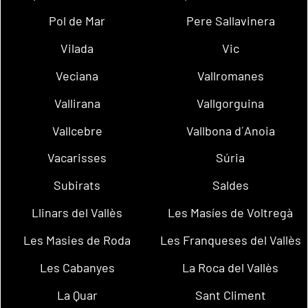
Pol de Mar
Pere Sallavinera
Vilada
Vic
Veciana
Vallromanes
Vallirana
Vallgorguina
Vallcebre
Vallbona d´Anoia
Vacarisses
Súria
Subirats
Saldes
Llinars del Vallès
Les Masíes de Voltregà
Les Masies de Roda
Les Franqueses del Vallès
Les Cabanyes
La Roca del Vallès
La Quar
Sant Climent