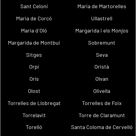
Sant Celoni
Maria de Martorelles
Maria de Corcó
Ullastrell
Maria d´Oló
Margarida i els Monjos
Margarida de Montbui
Sobremunt
Sitges
Seva
Orpí
Oristà
Orís
Olvan
Olost
Olivella
Torrelles de Llobregat
Torrelles de Foix
Torrelavit
Torre de Claramunt
Torelló
Santa Coloma de Cervelló