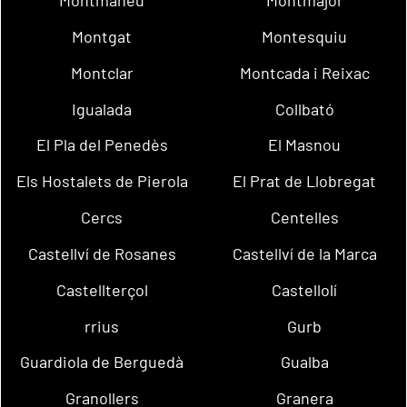
Montmaneu
Montmajor
Montgat
Montesquiu
Montclar
Montcada i Reixac
Igualada
Collbató
El Pla del Penedès
El Masnou
Els Hostalets de Pierola
El Prat de Llobregat
Cercs
Centelles
Castellví de Rosanes
Castellví de la Marca
Castellterçol
Castellolí
rrius
Gurb
Guardiola de Berguedà
Gualba
Granollers
Granera