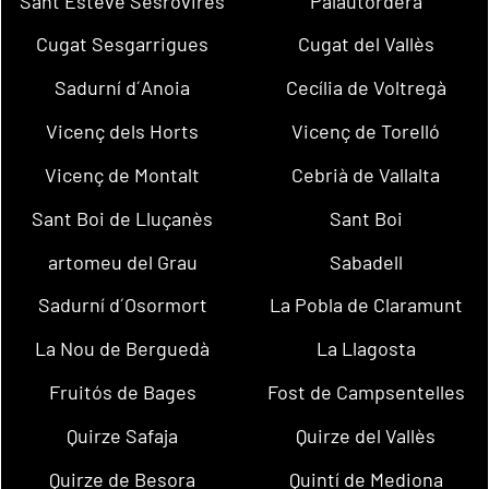
Sant Esteve Sesrovires
Palautordera
Cugat Sesgarrigues
Cugat del Vallès
Sadurní d´Anoia
Cecília de Voltregà
Vicenç dels Horts
Vicenç de Torelló
Vicenç de Montalt
Cebrià de Vallalta
Sant Boi de Lluçanès
Sant Boi
artomeu del Grau
Sabadell
Sadurní d´Osormort
La Pobla de Claramunt
La Nou de Berguedà
La Llagosta
Fruitós de Bages
Fost de Campsentelles
Quirze Safaja
Quirze del Vallès
Quirze de Besora
Quintí de Mediona