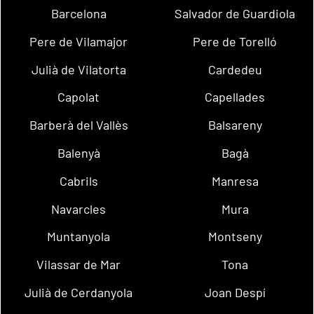
Barcelona
Salvador de Guardiola
Pere de Vilamajor
Pere de Torelló
Julià de Vilatorta
Cardedeu
Capolat
Capellades
Barberà del Vallès
Balsareny
Balenyà
Bagà
Cabrils
Manresa
Navarcles
Mura
Muntanyola
Montseny
Vilassar de Mar
Tona
Julià de Cerdanyola
Joan Despí