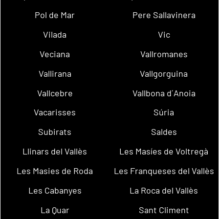
Pol de Mar
Pere Sallavinera
Vilada
Vic
Veciana
Vallromanes
Vallirana
Vallgorguina
Vallcebre
Vallbona d´Anoia
Vacarisses
Súria
Subirats
Saldes
Llinars del Vallès
Les Masíes de Voltregà
Les Masies de Roda
Les Franqueses del Vallès
Les Cabanyes
La Roca del Vallès
La Quar
Sant Climent