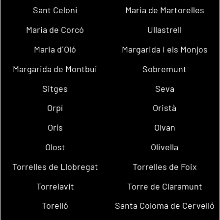
Sant Celoni
Maria de Martorelles
Maria de Corcó
Ullastrell
Maria d´Oló
Margarida i els Monjos
Margarida de Montbui
Sobremunt
Sitges
Seva
Orpí
Oristà
Orís
Olvan
Olost
Olivella
Torrelles de Llobregat
Torrelles de Foix
Torrelavit
Torre de Claramunt
Torelló
Santa Coloma de Cervelló