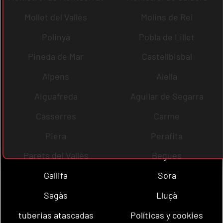
Mollet del Vallès
Molins de Rei
Polinyà
Pobla de Lillet
Pineda de Mar
Castellbisbal
Alpens
Alella
Aiguafreda
Aguilar de Segarra
Casserres
Carme
Piera
Perafita
Parets del Vallès
Begues
Gallifa
Sora
Sagàs
Lluçà
tuberias atascadas
Políticas y cookies