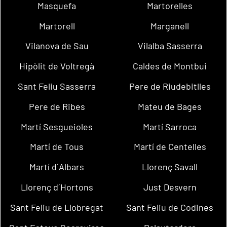
Masquefa
Martorelles
Martorell
Marganell
Vilanova de Sau
Vilalba Sasserra
Hipòlit de Voltregà
Caldes de Montbui
Sant Feliu Sasserra
Pere de Riudebitlles
Pere de Ribes
Mateu de Bages
Martí Sesgueioles
Martí Sarroca
Martí de Tous
Martí de Centelles
Martí d´Albars
Llorenç Savall
Llorenç d´Hortons
Just Desvern
Sant Feliu de Llobregat
Sant Feliu de Codines