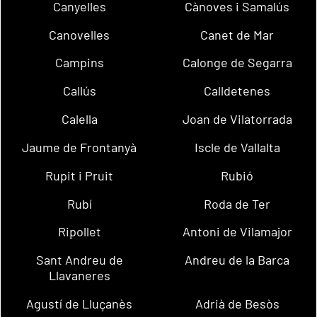
Canyelles
Cànoves i Samalús
Canovelles
Canet de Mar
Campins
Calonge de Segarra
Callús
Calldetenes
Calella
Joan de Vilatorrada
Jaume de Frontanyà
Iscle de Vallalta
Rupit i Pruit
Rubió
Rubí
Roda de Ter
Ripollet
Antoni de Vilamajor
Sant Andreu de
Andreu de la Barca
Llavaneres
Agustí de Lluçanès
Adrià de Besòs