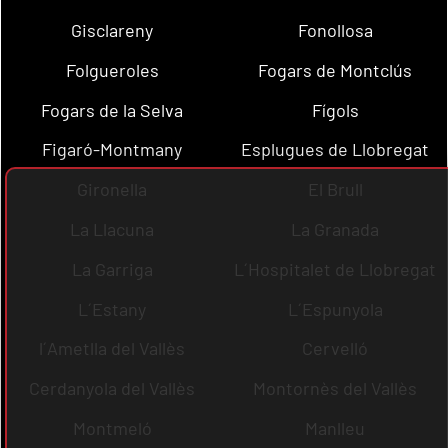
Gisclareny
Fonollosa
Folgueroles
Fogars de Montclús
Fogars de la Selva
Fígols
Figaró-Montmany
Esplugues de Llobregat
Gironella
El Brull
La Llacuna
La Granada
La Garriga
L´Hospitalet de Llobregat
L´Estany
L´Espunyola
l´Ametlla del Vallès
Cervelló
Cerdanyola del Vallès
Montornès del Vallès
Montmeló
Manlleu