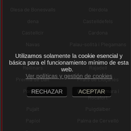
Olesa de Bonesvalls
Olèrdola
dena
Castelldefels
Castellcir
Cardona
Navas
Palau-solità i Plegamans
Utilizamos solamente la cookie esencial y
Palafolls
Pacs del Penedès
básica para el funcionamiento mínimo de esta
Rellinars
Rajadell
web.
Ver políticas y gestión de cookies
Premià de Dalt
Prats de Lluçanès
Pontons
Pont de Vilomara i
RECHAZAR
ACEPTAR
Rocafort
Pujalt
Puigdàlber
Papiol
Palma de Cervelló