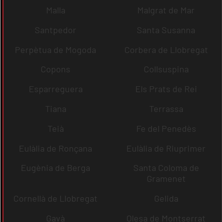
Malla
Malgrat de Mar
Santpedor
Santa Susanna
Perpètua de Mogoda
Corbera de Llobregat
Copons
Collsuspina
Esparreguera
Els Prats de Rei
Tiana
Terrassa
Teià
Fe del Penedès
Eulàlia de Ronçana
Eulàlia de Riuprimer
Eugènia de Berga
Santa Coloma de
Gramenet
Cornellà de Llobregat
Gelida
Gavà
Olesa de Montserrat