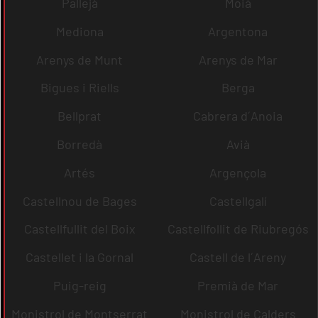
Pallejà
Moià
Mediona
Argentona
Arenys de Munt
Arenys de Mar
Bigues i Riells
Berga
Bellprat
Cabrera d´Anoia
Borredà
Avià
Artés
Argençola
Castellnou de Bages
Castellgalí
Castellfullit del Boix
Castellfollit de Riubregós
Castellet i la Gornal
Castell de l´Areny
Puig-reig
Premià de Mar
Monistrol de Montserrat
Monistrol de Calders