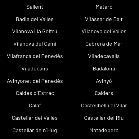
Sallent
Mataró
Badia del Vallès
Vilassar de Dalt
Vilanova i la Geltrú
Vilanova del Vallès
Vilanova del Camí
Cabrera de Mar
Vilafranca del Penedès
Viladecavalls
Viladecans
Badalona
Avinyonet del Penedès
Avinyó
Caldes d´Estrac
Calders
Calaf
Castellbell i el Vilar
Castellar del Vallès
Castellar del Riu
Castellar de n´Hug
Matadepera