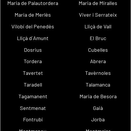
Maria de Palautordera
Maria de Miralles
Maria de Merlès
Viver i Serrateix
Vilobí del Penedès
Lliçà de Vall
Lliçà d´Amunt
El Bruc
Dosrius
Cubelles
Tordera
Abrera
Tavertet
Tavèrnoles
Taradell
Talamanca
Tagamanent
Maria de Besora
Sentmenat
Gaià
Fontrubí
Jorba