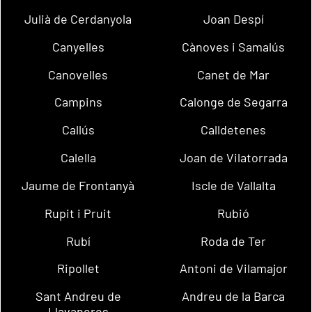
Julià de Cerdanyola
Joan Despí
Canyelles
Cànoves i Samalús
Canovelles
Canet de Mar
Campins
Calonge de Segarra
Callús
Calldetenes
Calella
Joan de Vilatorrada
Jaume de Frontanyà
Iscle de Vallalta
Rupit i Pruit
Rubió
Rubí
Roda de Ter
Ripollet
Antoni de Vilamajor
Sant Andreu de
Andreu de la Barca
Llavaneres