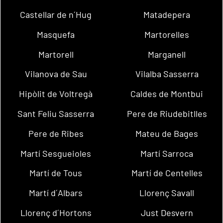
Castellar de n´Hug
Matadepera
Masquefa
Martorelles
Martorell
Marganell
Vilanova de Sau
Vilalba Sasserra
Hipòlit de Voltregà
Caldes de Montbui
Sant Feliu Sasserra
Pere de Riudebitlles
Pere de Ribes
Mateu de Bages
Martí Sesgueioles
Martí Sarroca
Martí de Tous
Martí de Centelles
Martí d´Albars
Llorenç Savall
Llorenç d´Hortons
Just Desvern