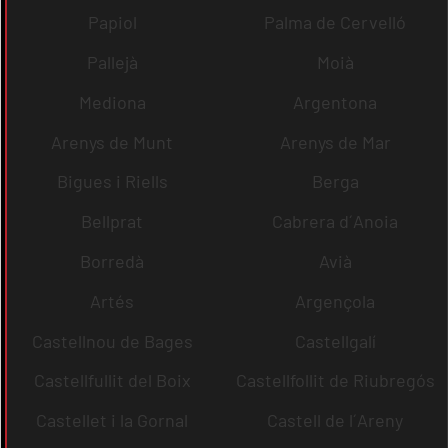
Papiol
Palma de Cervelló
Pallejà
Moià
Mediona
Argentona
Arenys de Munt
Arenys de Mar
Bigues i Riells
Berga
Bellprat
Cabrera d´Anoia
Borredà
Avià
Artés
Argençola
Castellnou de Bages
Castellgalí
Castellfullit del Boix
Castellfollit de Riubregós
Castellet i la Gornal
Castell de l´Areny