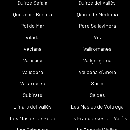
Quirze Safaja
Quirze del Vallès
Quirze de Besora
Quintí de Mediona
Pol de Mar
Pere Sallavinera
Vilada
Vic
Veciana
Vallromanes
Vallirana
Vallgorguina
Vallcebre
Vallbona d´Anoia
Vacarisses
Súria
Subirats
Saldes
Llinars del Vallès
Les Masíes de Voltregà
Les Masies de Roda
Les Franqueses del Vallès
Les Cabanyes
La Roca del Vallès