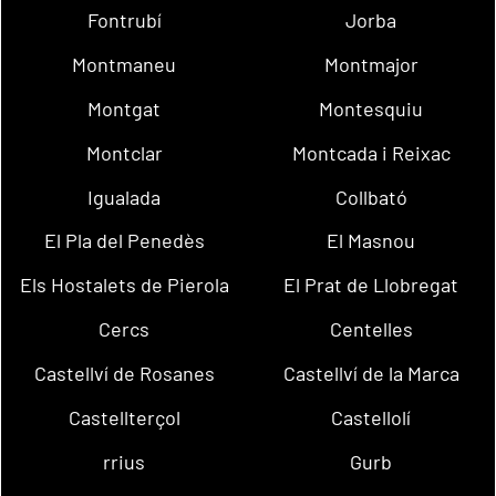
Fontrubí
Jorba
Montmaneu
Montmajor
Montgat
Montesquiu
Montclar
Montcada i Reixac
Igualada
Collbató
El Pla del Penedès
El Masnou
Els Hostalets de Pierola
El Prat de Llobregat
Cercs
Centelles
Castellví de Rosanes
Castellví de la Marca
Castellterçol
Castellolí
rrius
Gurb