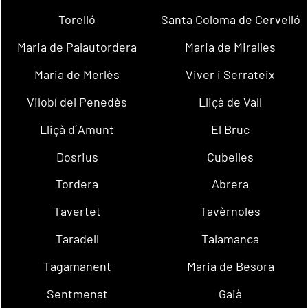
Torelló
Santa Coloma de Cervelló
Maria de Palautordera
Maria de Miralles
Maria de Merlès
Viver i Serrateix
Vilobí del Penedès
Lliçà de Vall
Lliçà d´Amunt
El Bruc
Dosrius
Cubelles
Tordera
Abrera
Tavertet
Tavèrnoles
Taradell
Talamanca
Tagamanent
Maria de Besora
Sentmenat
Gaià