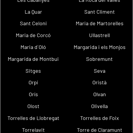
La Quar
Sant Climent
Sant Celoni
Maria de Martorelles
Maria de Corcó
Ullastrell
Maria d´Oló
Margarida i els Monjos
Margarida de Montbui
Sobremunt
Sitges
Seva
Orpí
Oristà
Orís
Olvan
Olost
Olivella
Torrelles de Llobregat
Torrelles de Foix
Torrelavit
Torre de Claramunt