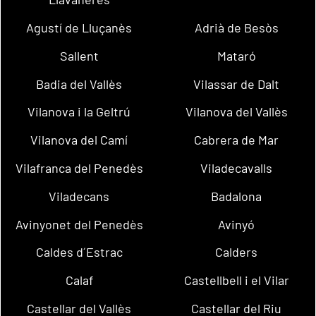
Agustí de Lluçanès
Adrià de Besòs
Sallent
Mataró
Badia del Vallès
Vilassar de Dalt
Vilanova i la Geltrú
Vilanova del Vallès
Vilanova del Camí
Cabrera de Mar
Vilafranca del Penedès
Viladecavalls
Viladecans
Badalona
Avinyonet del Penedès
Avinyó
Caldes d´Estrac
Calders
Calaf
Castellbell i el Vilar
Castellar del Vallès
Castellar del Riu