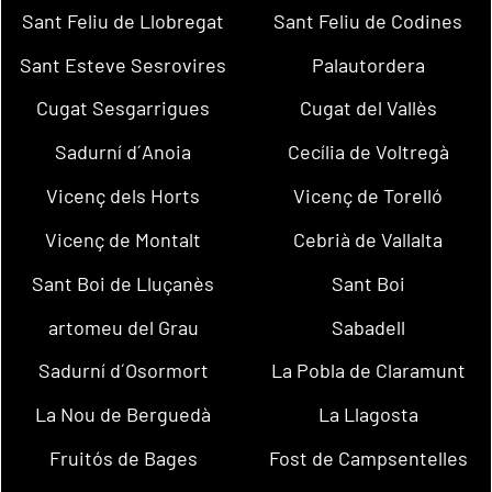
Sant Feliu de Llobregat
Sant Feliu de Codines
Sant Esteve Sesrovires
Palautordera
Cugat Sesgarrigues
Cugat del Vallès
Sadurní d´Anoia
Cecília de Voltregà
Vicenç dels Horts
Vicenç de Torelló
Vicenç de Montalt
Cebrià de Vallalta
Sant Boi de Lluçanès
Sant Boi
artomeu del Grau
Sabadell
Sadurní d´Osormort
La Pobla de Claramunt
La Nou de Berguedà
La Llagosta
Fruitós de Bages
Fost de Campsentelles