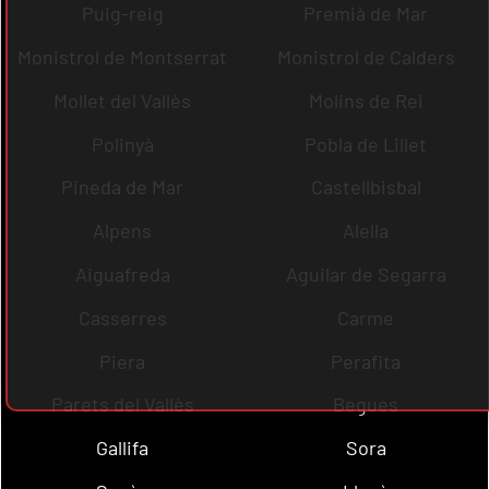
Puig-reig
Premià de Mar
Monistrol de Montserrat
Monistrol de Calders
Mollet del Vallès
Molins de Rei
Polinyà
Pobla de Lillet
Pineda de Mar
Castellbisbal
Alpens
Alella
Aiguafreda
Aguilar de Segarra
Casserres
Carme
Piera
Perafita
Parets del Vallès
Begues
Gallifa
Sora