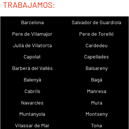
TRABAJAMOS:
Barcelona
Salvador de Guardiola
Pere de Vilamajor
Pere de Torelló
Julià de Vilatorta
Cardedeu
Capolat
Capellades
Barberà del Vallès
Balsareny
Balenyà
Bagà
Cabrils
Manresa
Navarcles
Mura
Muntanyola
Montseny
Vilassar de Mar
Tona