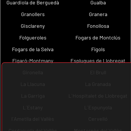
Guardiola de Berguedà
Gualba
Granollers
Granera
Gisclareny
Fonollosa
Folgueroles
Fogars de Montclús
Fogars de la Selva
Fígols
Figaró-Montmany
Esplugues de Llobregat
Gironella
El Brull
La Llacuna
La Granada
La Garriga
L´Hospitalet de Llobregat
L´Estany
L´Espunyola
l´Ametlla del Vallès
Cervelló
Cerdanyola del Vallès
Montornès del Vallès