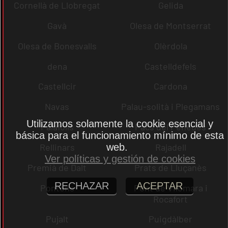
Cornellà de Llobregat
Gelida
Gavà
Olesa de Montserrat
Olesa de Bonesvalls
Olèrdola
dena
Castelldefels
Castellcir
Cardona
Navas
Palau-solità i Plegamans
Utilizamos solamente la cookie esencial y
Palafolls
Pacs del Penedès
básica para el funcionamiento mínimo de esta
web.
Rellinars
Rajadell
Ver políticas y gestión de cookies
Premià de Dalt
Prats de Lluçanès
RECHAZAR
ACEPTAR
Pontons
Pont de Vilomara i
Rocafort
Pujalt
Puigdàlber