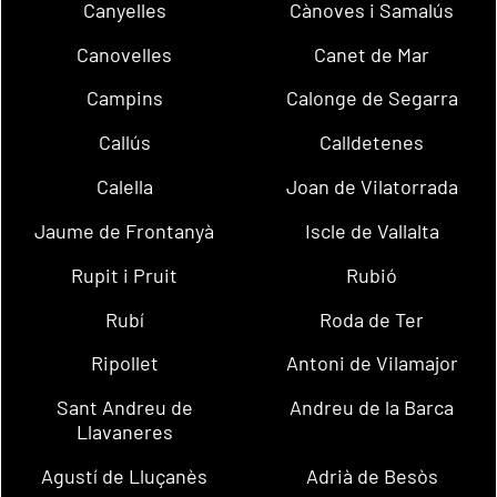
Canyelles
Cànoves i Samalús
Canovelles
Canet de Mar
Campins
Calonge de Segarra
Callús
Calldetenes
Calella
Joan de Vilatorrada
Jaume de Frontanyà
Iscle de Vallalta
Rupit i Pruit
Rubió
Rubí
Roda de Ter
Ripollet
Antoni de Vilamajor
Sant Andreu de
Andreu de la Barca
Llavaneres
Agustí de Lluçanès
Adrià de Besòs