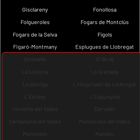
Gisclareny
Fonollosa
Folgueroles
Fogars de Montclús
Fogars de la Selva
Fígols
Figaró-Montmany
Esplugues de Llobregat
Gironella
El Brull
La Llacuna
La Granada
La Garriga
L´Hospitalet de Llobregat
L´Estany
L´Espunyola
l´Ametlla del Vallès
Cervelló
Cerdanyola del Vallès
Montornès del Vallès
Montmeló
Manlleu