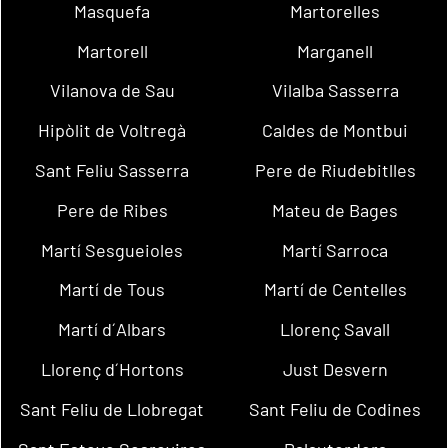
Masquefa
Martorelles
Martorell
Marganell
Vilanova de Sau
Vilalba Sasserra
Hipòlit de Voltregà
Caldes de Montbui
Sant Feliu Sasserra
Pere de Riudebitlles
Pere de Ribes
Mateu de Bages
Martí Sesgueioles
Martí Sarroca
Martí de Tous
Martí de Centelles
Martí d´Albars
Llorenç Savall
Llorenç d´Hortons
Just Desvern
Sant Feliu de Llobregat
Sant Feliu de Codines