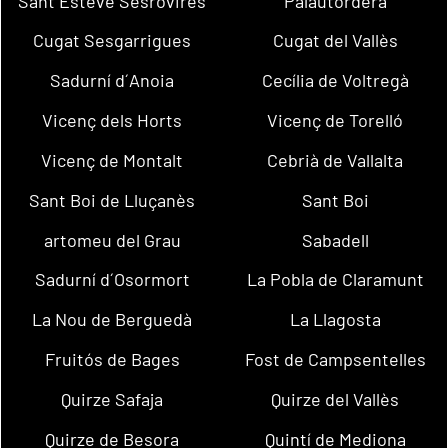
Sant Esteve Sesrovires
Palautordera
Cugat Sesgarrigues
Cugat del Vallès
Sadurní d´Anoia
Cecília de Voltregà
Vicenç dels Horts
Vicenç de Torelló
Vicenç de Montalt
Cebrià de Vallalta
Sant Boi de Lluçanès
Sant Boi
artomeu del Grau
Sabadell
Sadurní d´Osormort
La Pobla de Claramunt
La Nou de Berguedà
La Llagosta
Fruitós de Bages
Fost de Campsentelles
Quirze Safaja
Quirze del Vallès
Quirze de Besora
Quintí de Mediona