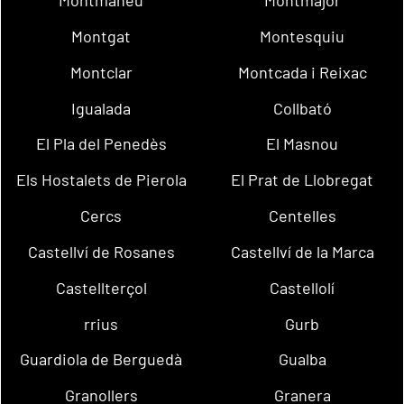
Montmaneu
Montmajor
Montgat
Montesquiu
Montclar
Montcada i Reixac
Igualada
Collbató
El Pla del Penedès
El Masnou
Els Hostalets de Pierola
El Prat de Llobregat
Cercs
Centelles
Castellví de Rosanes
Castellví de la Marca
Castellterçol
Castellolí
rrius
Gurb
Guardiola de Berguedà
Gualba
Granollers
Granera