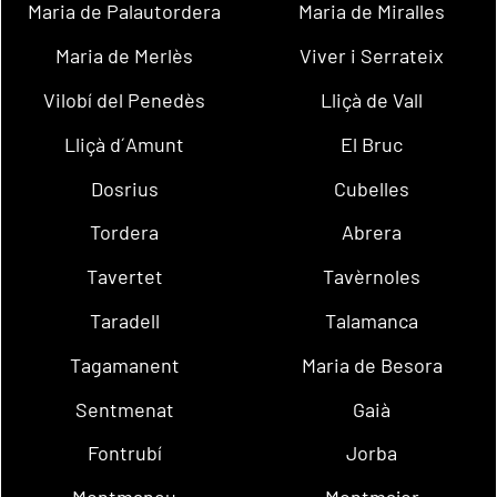
Maria de Palautordera
Maria de Miralles
Maria de Merlès
Viver i Serrateix
Vilobí del Penedès
Lliçà de Vall
Lliçà d´Amunt
El Bruc
Dosrius
Cubelles
Tordera
Abrera
Tavertet
Tavèrnoles
Taradell
Talamanca
Tagamanent
Maria de Besora
Sentmenat
Gaià
Fontrubí
Jorba