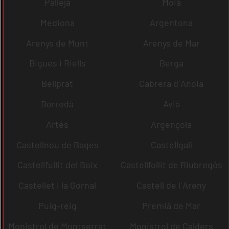
Pallejà
Moià
Mediona
Argentona
Arenys de Munt
Arenys de Mar
Bigues i Riells
Berga
Bellprat
Cabrera d´Anoia
Borredà
Avià
Artés
Argençola
Castellnou de Bages
Castellgalí
Castellfullit del Boix
Castellfollit de Riubregós
Castellet i la Gornal
Castell de l´Areny
Puig-reig
Premià de Mar
Monistrol de Montserrat
Monistrol de Calders