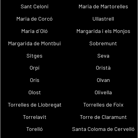
Sant Celoni
Maria de Martorelles
Maria de Corcó
Ullastrell
Maria d´Oló
Margarida i els Monjos
Margarida de Montbui
Sobremunt
Sitges
Seva
Orpí
Oristà
Orís
Olvan
Olost
Olivella
Torrelles de Llobregat
Torrelles de Foix
Torrelavit
Torre de Claramunt
Torelló
Santa Coloma de Cervelló