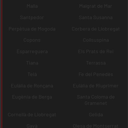
Malla
Malgrat de Mar
Santpedor
Santa Susanna
Perpètua de Mogoda
Corbera de Llobregat
Copons
Collsuspina
Esparreguera
Els Prats de Rei
Tiana
Terrassa
Teià
Fe del Penedès
Eulàlia de Ronçana
Eulàlia de Riuprimer
Eugènia de Berga
Santa Coloma de
Gramenet
Cornellà de Llobregat
Gelida
Gavà
Olesa de Montserrat