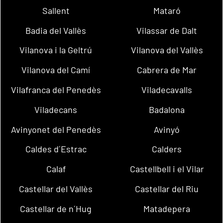
Sallent
Mataró
Badia del Vallès
Vilassar de Dalt
Vilanova i la Geltrú
Vilanova del Vallès
Vilanova del Camí
Cabrera de Mar
Vilafranca del Penedès
Viladecavalls
Viladecans
Badalona
Avinyonet del Penedès
Avinyó
Caldes d´Estrac
Calders
Calaf
Castellbell i el Vilar
Castellar del Vallès
Castellar del Riu
Castellar de n´Hug
Matadepera