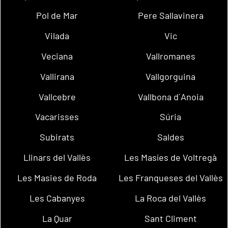
Pol de Mar
Pere Sallavinera
Vilada
Vic
Veciana
Vallromanes
Vallirana
Vallgorguina
Vallcebre
Vallbona d´Anoia
Vacarisses
Súria
Subirats
Saldes
Llinars del Vallès
Les Masíes de Voltregà
Les Masies de Roda
Les Franqueses del Vallès
Les Cabanyes
La Roca del Vallès
La Quar
Sant Climent