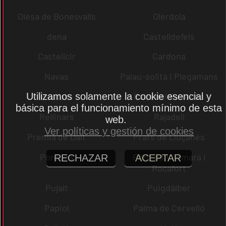
Olesa de Bonesvalls
Olèrdola
dena
Castelldefels
Castellcir
Cardona
Navas
Palau-solità i Plegamans
Utilizamos solamente la cookie esencial y
Palafolls
Pacs del Penedès
básica para el funcionamiento mínimo de esta
Rellinars
Rajadell
web.
Ver políticas y gestión de cookies
Premià de Dalt
Prats de Lluçanès
Pontons
Pont de Vilomara i
RECHAZAR
ACEPTAR
Rocafort
Pujalt
Puigdàlber
Papiol
Palma de Cervelló