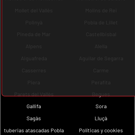
Mollet del Vallès
Molins de Rei
Polinyà
Pobla de Lillet
Pineda de Mar
Castellbisbal
Alpens
Alella
Aiguafreda
Aguilar de Segarra
Casserres
Carme
Piera
Perafita
Parets del Vallès
Begues
Gallifa
Sora
Sagàs
Lluçà
tuberias atascadas Pobla
Políticas y cookies