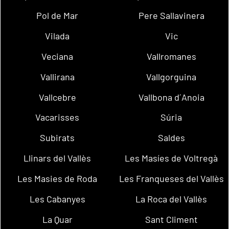
Pol de Mar
Pere Sallavinera
Vilada
Vic
Veciana
Vallromanes
Vallirana
Vallgorguina
Vallcebre
Vallbona d´Anoia
Vacarisses
Súria
Subirats
Saldes
Llinars del Vallès
Les Masíes de Voltregà
Les Masies de Roda
Les Franqueses del Vallès
Les Cabanyes
La Roca del Vallès
La Quar
Sant Climent