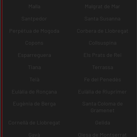
Malla
Malgrat de Mar
Santpedor
Santa Susanna
Perpètua de Mogoda
Corbera de Llobregat
Copons
Collsuspina
Esparreguera
Els Prats de Rei
Tiana
Terrassa
Teià
Fe del Penedès
Eulàlia de Ronçana
Eulàlia de Riuprimer
Eugènia de Berga
Santa Coloma de
Gramenet
Cornellà de Llobregat
Gelida
Gavà
Olesa de Montserrat