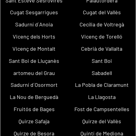
Sant Esteve Sesrovires
Palautordera
Cugat Sesgarrigues
Cugat del Vallès
Sadurní d´Anoia
Cecília de Voltregà
Vicenç dels Horts
Vicenç de Torelló
Vicenç de Montalt
Cebrià de Vallalta
Sant Boi de Lluçanès
Sant Boi
artomeu del Grau
Sabadell
Sadurní d´Osormort
La Pobla de Claramunt
La Nou de Berguedà
La Llagosta
Fruitós de Bages
Fost de Campsentelles
Quirze Safaja
Quirze del Vallès
Quirze de Besora
Quintí de Mediona