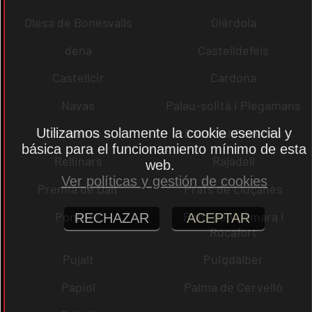
Olesa de Bonesvalls
Olèrdola
dena
Castelldefels
Castellcir
Cardona
Navas
Palau-solità i Plegamans
Utilizamos solamente la cookie esencial y
Palafolls
Pacs del Penedès
básica para el funcionamiento mínimo de esta
Rellinars
Rajadell
web.
Ver políticas y gestión de cookies
Premià de Dalt
Prats de Lluçanès
Pontons
Pont de Vilomara i
RECHAZAR
ACEPTAR
Rocafort
Pujalt
Puigdàlber
Papiol
Palma de Cervelló