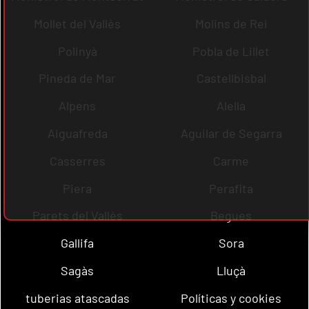
Mollet del Vallès
Molins de Rei
Polinyà
Pobla de Lillet
Pineda de Mar
Castellbisbal
Alpens
Alella
Aiguafreda
Aguilar de Segarra
Casserres
Carme
Piera
Perafita
Parets del Vallès
Begues
Gallifa
Sora
Sagàs
Lluçà
tuberias atascadas
Políticas y cookies