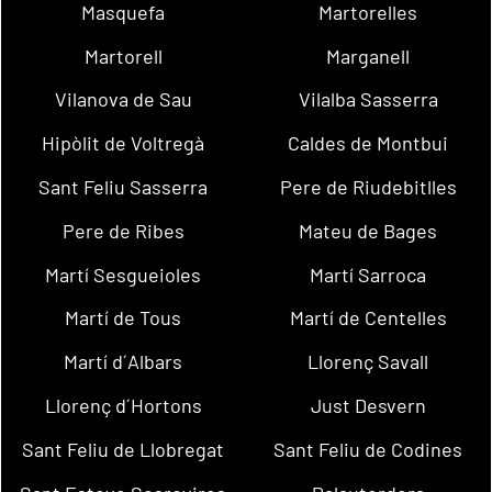
Masquefa
Martorelles
Martorell
Marganell
Vilanova de Sau
Vilalba Sasserra
Hipòlit de Voltregà
Caldes de Montbui
Sant Feliu Sasserra
Pere de Riudebitlles
Pere de Ribes
Mateu de Bages
Martí Sesgueioles
Martí Sarroca
Martí de Tous
Martí de Centelles
Martí d´Albars
Llorenç Savall
Llorenç d´Hortons
Just Desvern
Sant Feliu de Llobregat
Sant Feliu de Codines