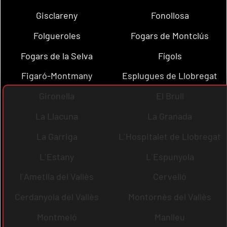
Gisclareny
Fonollosa
Folgueroles
Fogars de Montclús
Fogars de la Selva
Fígols
Figaró-Montmany
Esplugues de Llobregat
Gironella
El Brull
La Llacuna
La Granada
La Garriga
L´Hospitalet de Llobregat
L´Estany
L´Espunyola
l´Ametlla del Vallès
Cervelló
Cerdanyola del Vallès
Montornès del Vallès
Montmeló
Manlleu