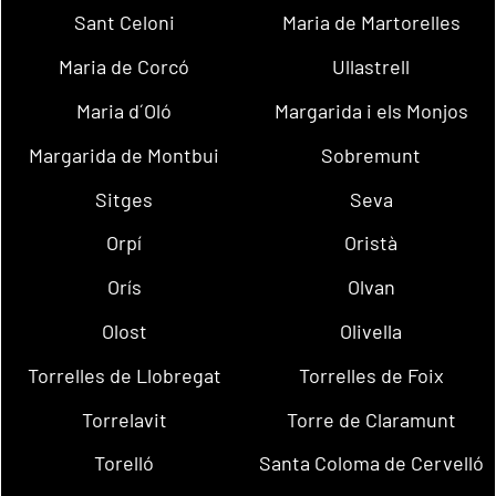
Sant Celoni
Maria de Martorelles
Maria de Corcó
Ullastrell
Maria d´Oló
Margarida i els Monjos
Margarida de Montbui
Sobremunt
Sitges
Seva
Orpí
Oristà
Orís
Olvan
Olost
Olivella
Torrelles de Llobregat
Torrelles de Foix
Torrelavit
Torre de Claramunt
Torelló
Santa Coloma de Cervelló