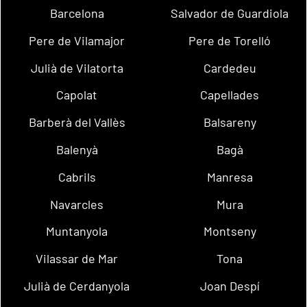
Barcelona
Salvador de Guardiola
Pere de Vilamajor
Pere de Torelló
Julià de Vilatorta
Cardedeu
Capolat
Capellades
Barberà del Vallès
Balsareny
Balenyà
Bagà
Cabrils
Manresa
Navarcles
Mura
Muntanyola
Montseny
Vilassar de Mar
Tona
Julià de Cerdanyola
Joan Despí