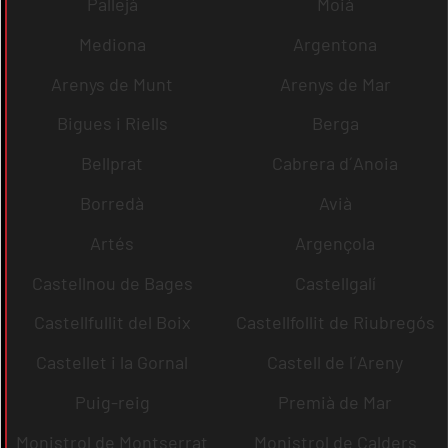
Pallejà
Moià
Mediona
Argentona
Arenys de Munt
Arenys de Mar
Bigues i Riells
Berga
Bellprat
Cabrera d´Anoia
Borredà
Avià
Artés
Argençola
Castellnou de Bages
Castellgalí
Castellfullit del Boix
Castellfollit de Riubregós
Castellet i la Gornal
Castell de l´Areny
Puig-reig
Premià de Mar
Monistrol de Montserrat
Monistrol de Calders