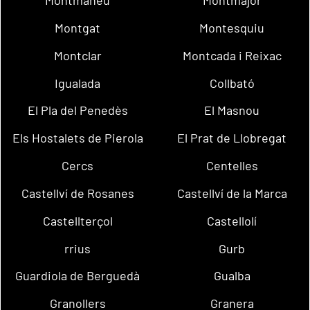
Montmaneu
Montmajor
Montgat
Montesquiu
Montclar
Montcada i Reixac
Igualada
Collbató
El Pla del Penedès
El Masnou
Els Hostalets de Pierola
El Prat de Llobregat
Cercs
Centelles
Castellví de Rosanes
Castellví de la Marca
Castellterçol
Castellolí
rrius
Gurb
Guardiola de Berguedà
Gualba
Granollers
Granera