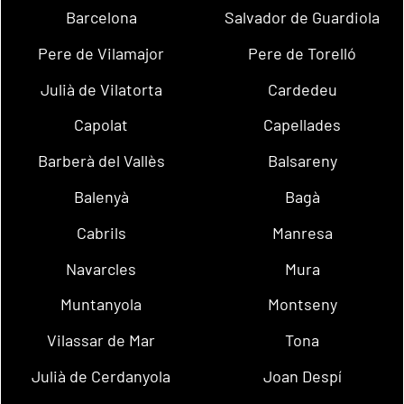
Barcelona
Salvador de Guardiola
Pere de Vilamajor
Pere de Torelló
Julià de Vilatorta
Cardedeu
Capolat
Capellades
Barberà del Vallès
Balsareny
Balenyà
Bagà
Cabrils
Manresa
Navarcles
Mura
Muntanyola
Montseny
Vilassar de Mar
Tona
Julià de Cerdanyola
Joan Despí