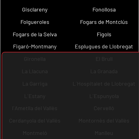
Gisclareny
Fonollosa
Folgueroles
Fogars de Montclús
Fogars de la Selva
Fígols
Figaró-Montmany
Esplugues de Llobregat
Gironella
El Brull
La Llacuna
La Granada
La Garriga
L´Hospitalet de Llobregat
L´Estany
L´Espunyola
l´Ametlla del Vallès
Cervelló
Cerdanyola del Vallès
Montornès del Vallès
Montmeló
Manlleu