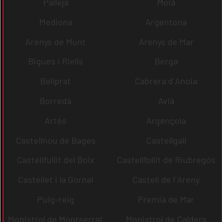
Pallejà
Moià
Mediona
Argentona
Arenys de Munt
Arenys de Mar
Bigues i Riells
Berga
Bellprat
Cabrera d´Anoia
Borredà
Avià
Artés
Argençola
Castellnou de Bages
Castellgalí
Castellfullit del Boix
Castellfollit de Riubregós
Castellet i la Gornal
Castell de l´Areny
Puig-reig
Premià de Mar
Monistrol de Montserrat
Monistrol de Calders