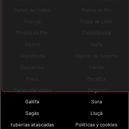
Mollet del Vallès
Molins de Rei
Polinyà
Pobla de Lillet
Pineda de Mar
Castellbisbal
Alpens
Alella
Aiguafreda
Aguilar de Segarra
Casserres
Carme
Piera
Perafita
Parets del Vallès
Begues
Gallifa
Sora
Sagàs
Lluçà
tuberias atascadas
Políticas y cookies