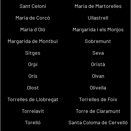
Sant Celoni
Maria de Martorelles
Maria de Corcó
Ullastrell
Maria d´Oló
Margarida i els Monjos
Margarida de Montbui
Sobremunt
Sitges
Seva
Orpí
Oristà
Orís
Olvan
Olost
Olivella
Torrelles de Llobregat
Torrelles de Foix
Torrelavit
Torre de Claramunt
Torelló
Santa Coloma de Cervelló