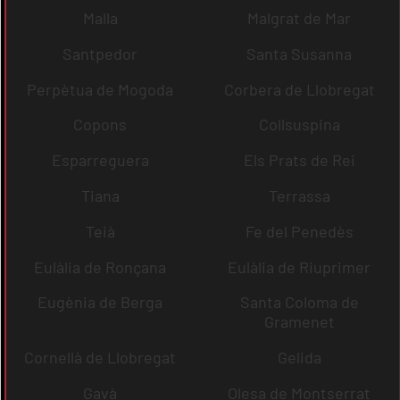
Malla
Malgrat de Mar
Santpedor
Santa Susanna
Perpètua de Mogoda
Corbera de Llobregat
Copons
Collsuspina
Esparreguera
Els Prats de Rei
Tiana
Terrassa
Teià
Fe del Penedès
Eulàlia de Ronçana
Eulàlia de Riuprimer
Eugènia de Berga
Santa Coloma de
Gramenet
Cornellà de Llobregat
Gelida
Gavà
Olesa de Montserrat