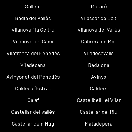
Sallent
Mataró
Badia del Vallès
Vilassar de Dalt
Vilanova i la Geltrú
Vilanova del Vallès
Vilanova del Camí
Cabrera de Mar
Vilafranca del Penedès
Viladecavalls
Viladecans
Badalona
Avinyonet del Penedès
Avinyó
Caldes d´Estrac
Calders
Calaf
Castellbell i el Vilar
Castellar del Vallès
Castellar del Riu
Castellar de n´Hug
Matadepera