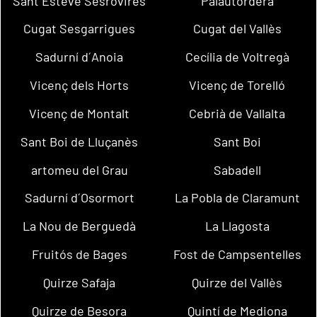
Sant Esteve Sesrovires
Palautordera
Cugat Sesgarrigues
Cugat del Vallès
Sadurní d´Anoia
Cecília de Voltregà
Vicenç dels Horts
Vicenç de Torelló
Vicenç de Montalt
Cebrià de Vallalta
Sant Boi de Lluçanès
Sant Boi
artomeu del Grau
Sabadell
Sadurní d´Osormort
La Pobla de Claramunt
La Nou de Berguedà
La Llagosta
Fruitós de Bages
Fost de Campsentelles
Quirze Safaja
Quirze del Vallès
Quirze de Besora
Quintí de Mediona