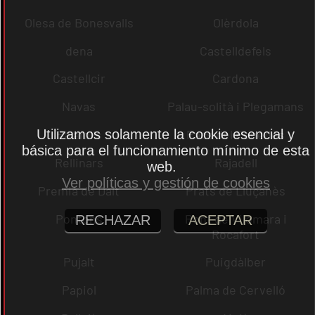
Olesa de Bonesvalls
Olèrdola
dena
Castelldefels
Castellcir
Cardona
Navas
Palau-solità i Plegamans
Utilizamos solamente la cookie esencial y
Palafolls
Pacs del Penedès
básica para el funcionamiento mínimo de esta
Rellinars
Rajadell
web.
Ver políticas y gestión de cookies
Premià de Dalt
Prats de Lluçanès
Pontons
Pont de Vilomara i
RECHAZAR
ACEPTAR
Rocafort
Pujalt
Puigdàlber
Papiol
Palma de Cervelló