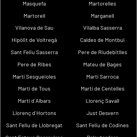
Masquefa
Martorelles
Martorell
Marganell
Vilanova de Sau
Vilalba Sasserra
Hipòlit de Voltregà
Caldes de Montbui
Sant Feliu Sasserra
Pere de Riudebitlles
Pere de Ribes
Mateu de Bages
Martí Sesgueioles
Martí Sarroca
Martí de Tous
Martí de Centelles
Martí d´Albars
Llorenç Savall
Llorenç d´Hortons
Just Desvern
Sant Feliu de Llobregat
Sant Feliu de Codines