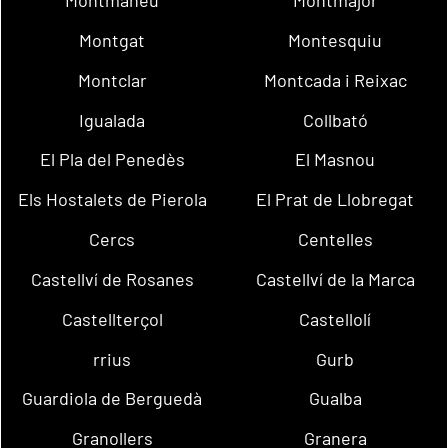
Montmaneu
Montmajor
Montgat
Montesquiu
Montclar
Montcada i Reixac
Igualada
Collbató
El Pla del Penedès
El Masnou
Els Hostalets de Pierola
El Prat de Llobregat
Cercs
Centelles
Castellví de Rosanes
Castellví de la Marca
Castellterçol
Castellolí
rrius
Gurb
Guardiola de Berguedà
Gualba
Granollers
Granera