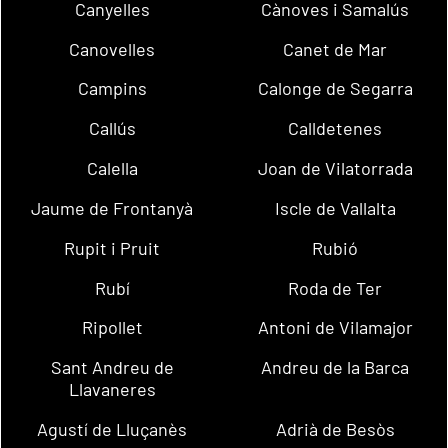
Canyelles
Cànoves i Samalús
Canovelles
Canet de Mar
Campins
Calonge de Segarra
Callús
Calldetenes
Calella
Joan de Vilatorrada
Jaume de Frontanyà
Iscle de Vallalta
Rupit i Pruit
Rubió
Rubí
Roda de Ter
Ripollet
Antoni de Vilamajor
Sant Andreu de
Andreu de la Barca
Llavaneres
Agustí de Lluçanès
Adrià de Besòs