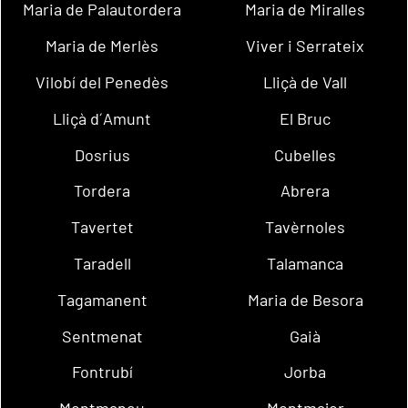
Maria de Palautordera
Maria de Miralles
Maria de Merlès
Viver i Serrateix
Vilobí del Penedès
Lliçà de Vall
Lliçà d´Amunt
El Bruc
Dosrius
Cubelles
Tordera
Abrera
Tavertet
Tavèrnoles
Taradell
Talamanca
Tagamanent
Maria de Besora
Sentmenat
Gaià
Fontrubí
Jorba