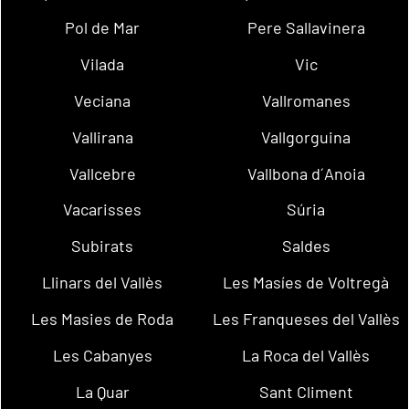
Pol de Mar
Pere Sallavinera
Vilada
Vic
Veciana
Vallromanes
Vallirana
Vallgorguina
Vallcebre
Vallbona d´Anoia
Vacarisses
Súria
Subirats
Saldes
Llinars del Vallès
Les Masíes de Voltregà
Les Masies de Roda
Les Franqueses del Vallès
Les Cabanyes
La Roca del Vallès
La Quar
Sant Climent