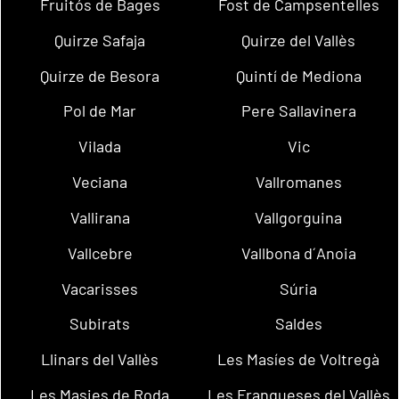
Fruitós de Bages
Fost de Campsentelles
Quirze Safaja
Quirze del Vallès
Quirze de Besora
Quintí de Mediona
Pol de Mar
Pere Sallavinera
Vilada
Vic
Veciana
Vallromanes
Vallirana
Vallgorguina
Vallcebre
Vallbona d´Anoia
Vacarisses
Súria
Subirats
Saldes
Llinars del Vallès
Les Masíes de Voltregà
Les Masies de Roda
Les Franqueses del Vallès