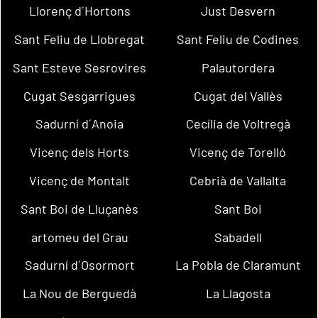
Llorenç d´Hortons
Just Desvern
Sant Feliu de Llobregat
Sant Feliu de Codines
Sant Esteve Sesrovires
Palautordera
Cugat Sesgarrigues
Cugat del Vallès
Sadurní d´Anoia
Cecília de Voltregà
Vicenç dels Horts
Vicenç de Torelló
Vicenç de Montalt
Cebrià de Vallalta
Sant Boi de Lluçanès
Sant Boi
artomeu del Grau
Sabadell
Sadurní d´Osormort
La Pobla de Claramunt
La Nou de Berguedà
La Llagosta