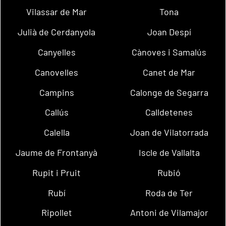
Vilassar de Mar
Tona
Julià de Cerdanyola
Joan Despí
Canyelles
Cànoves i Samalús
Canovelles
Canet de Mar
Campins
Calonge de Segarra
Callús
Calldetenes
Calella
Joan de Vilatorrada
Jaume de Frontanyà
Iscle de Vallalta
Rupit i Pruit
Rubió
Rubí
Roda de Ter
Ripollet
Antoni de Vilamajor