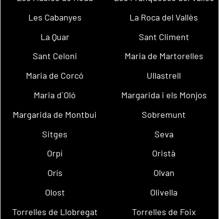
Les Cabanyes
La Roca del Vallès
La Quar
Sant Climent
Sant Celoni
Maria de Martorelles
Maria de Corcó
Ullastrell
Maria d´Oló
Margarida i els Monjos
Margarida de Montbui
Sobremunt
Sitges
Seva
Orpí
Oristà
Orís
Olvan
Olost
Olivella
Torrelles de Llobregat
Torrelles de Foix