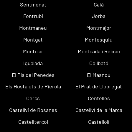
Sentmenat
Gaià
Fontrubí
Jorba
Montmaneu
Montmajor
Montgat
Montesquiu
Montclar
Montcada i Reixac
Igualada
Collbató
El Pla del Penedès
El Masnou
Els Hostalets de Pierola
El Prat de Llobregat
Cercs
Centelles
Castellví de Rosanes
Castellví de la Marca
Castellterçol
Castellolí