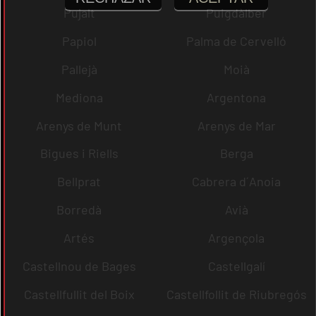
Pujalt
Puigdàlber
Papiol
Palma de Cervelló
Pallejà
Moià
Mediona
Argentona
Arenys de Munt
Arenys de Mar
Bigues i Riells
Berga
Bellprat
Cabrera d´Anoia
Borredà
Avià
Artés
Argençola
Castellnou de Bages
Castellgalí
Castellfullit del Boix
Castellfollit de Riubregós