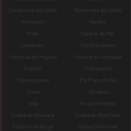
Cerdanyola del Vallès
Montornès del Vallès
Montmeló
Manlleu
Malla
Malgrat de Mar
Santpedor
Santa Susanna
Perpètua de Mogoda
Corbera de Llobregat
Copons
Collsuspina
Esparreguera
Els Prats de Rei
Tiana
Terrassa
Teià
Fe del Penedès
Eulàlia de Ronçana
Eulàlia de Riuprimer
Eugènia de Berga
Santa Coloma de