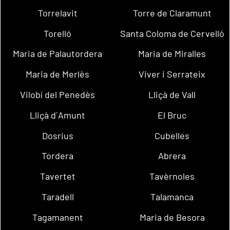
Torrelavit
Torre de Claramunt
Torelló
Santa Coloma de Cervelló
Maria de Palautordera
Maria de Miralles
Maria de Merlès
Viver i Serrateix
Vilobí del Penedès
Lliçà de Vall
Lliçà d´Amunt
El Bruc
Dosrius
Cubelles
Tordera
Abrera
Tavertet
Tavèrnoles
Taradell
Talamanca
Tagamanent
Maria de Besora