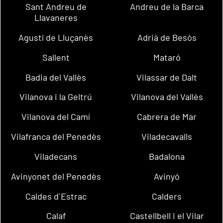
Sant Andreu de
Andreu de la Barca
Llavaneres
Agustí de Lluçanès
Adrià de Besòs
Sallent
Mataró
Badia del Vallès
Vilassar de Dalt
Vilanova i la Geltrú
Vilanova del Vallès
Vilanova del Camí
Cabrera de Mar
Vilafranca del Penedès
Viladecavalls
Viladecans
Badalona
Avinyonet del Penedès
Avinyó
Caldes d´Estrac
Calders
Calaf
Castellbell i el Vilar