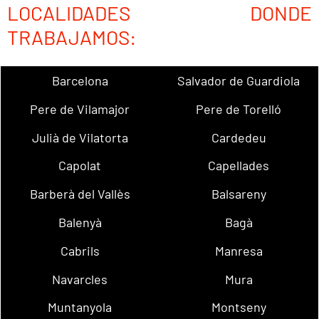
LOCALIDADES DONDE
TRABAJAMOS:
Barcelona
Salvador de Guardiola
Pere de Vilamajor
Pere de Torelló
Julià de Vilatorta
Cardedeu
Capolat
Capellades
Barberà del Vallès
Balsareny
Balenyà
Bagà
Cabrils
Manresa
Navarcles
Mura
Muntanyola
Montseny