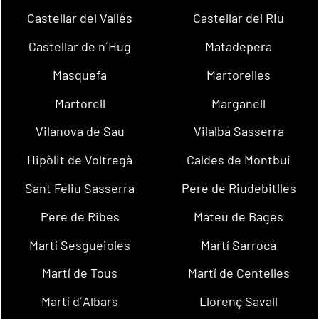
Castellar del Vallès
Castellar del Riu
Castellar de n´Hug
Matadepera
Masquefa
Martorelles
Martorell
Marganell
Vilanova de Sau
Vilalba Sasserra
Hipòlit de Voltregà
Caldes de Montbui
Sant Feliu Sasserra
Pere de Riudebitlles
Pere de Ribes
Mateu de Bages
Martí Sesgueioles
Martí Sarroca
Martí de Tous
Martí de Centelles
Martí d´Albars
Llorenç Savall