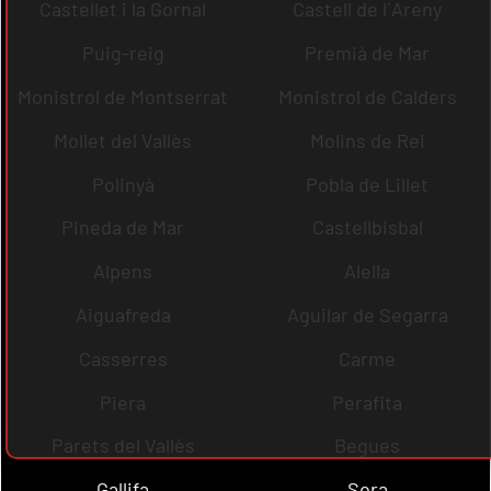
Castellet i la Gornal
Castell de l´Areny
Puig-reig
Premià de Mar
Monistrol de Montserrat
Monistrol de Calders
Mollet del Vallès
Molins de Rei
Polinyà
Pobla de Lillet
Pineda de Mar
Castellbisbal
Alpens
Alella
Aiguafreda
Aguilar de Segarra
Casserres
Carme
Piera
Perafita
Parets del Vallès
Begues
Gallifa
Sora