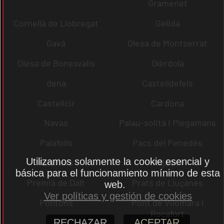
Gramenet
Cornellà de Llobregat
Gelida
Gavà
Olesa de Montserrat
Olesa de Bonesvalls
Olèrdola
dena
Castelldefels
Castellcir
Cardona
Navas
Palau-solità i Plegamans
Palafolls
Pacs del Penedès
Utilizamos solamente la cookie esencial y
Rellinars
Rajadell
básica para el funcionamiento mínimo de esta
Premià de Dalt
Prats de Lluçanès
web.
Ver políticas y gestión de cookies
Pontons
Pont de Vilomara i
Rocafort
RECHAZAR
ACEPTAR