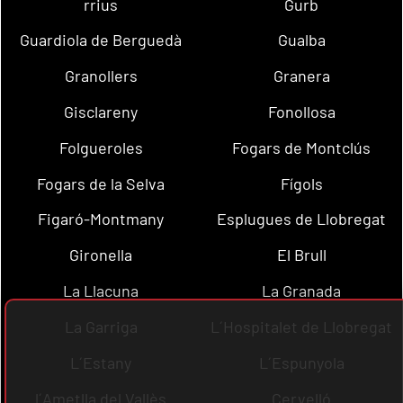
rrius
Gurb
Guardiola de Berguedà
Gualba
Granollers
Granera
Gisclareny
Fonollosa
Folgueroles
Fogars de Montclús
Fogars de la Selva
Fígols
Figaró-Montmany
Esplugues de Llobregat
Gironella
El Brull
La Llacuna
La Granada
La Garriga
L´Hospitalet de Llobregat
L´Estany
L´Espunyola
l´Ametlla del Vallès
Cervelló