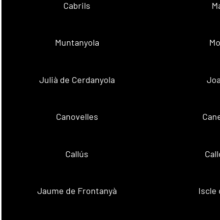
Cabrils
M
Muntanyola
Mo
Julià de Cerdanyola
Joa
Canovelles
Cane
Callús
Cal
Jaume de Frontanyà
Iscle 