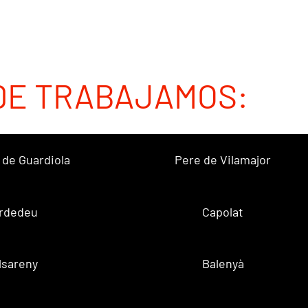
DE TRABAJAMOS:
 de Guardiola
Pere de Vilamajor
rdedeu
Capolat
lsareny
Balenyà