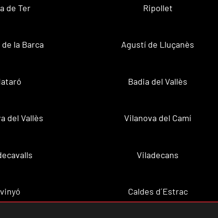
a de Ter
Ripollet
de la Barca
Agustí de Lluçanès
ataró
Badia del Vallès
a del Vallès
Vilanova del Camí
decavalls
Viladecans
vinyó
Caldes d´Estrac