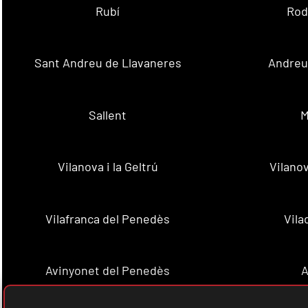
Rubí
Rod
Sant Andreu de Llavaneres
Andreu 
Sallent
M
Vilanova i la Geltrú
Vilanov
Vilafranca del Penedès
Vila
Avinyonet del Penedès
A