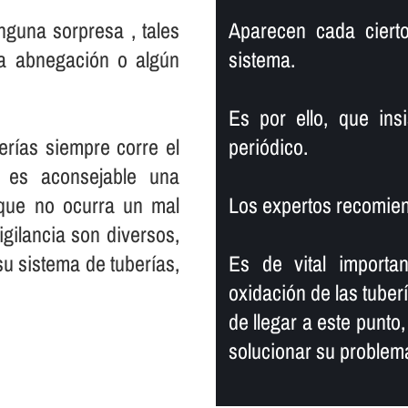
nguna sorpresa , tales
Aparecen cada ciert
na abnegación o algún
sistema.
Es por ello, que ins
rí­as siempre corre el
periódico.
 es aconsejable una
 que no ocurra un mal
Los expertos recomien
gilancia son diversos,
 sistema de tuberí­as,
Es de vital importa
oxidación de las tuber
de llegar a este punto
solucionar su problem