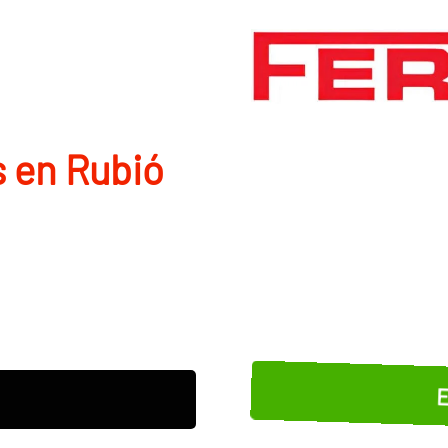
 en Rubió
E