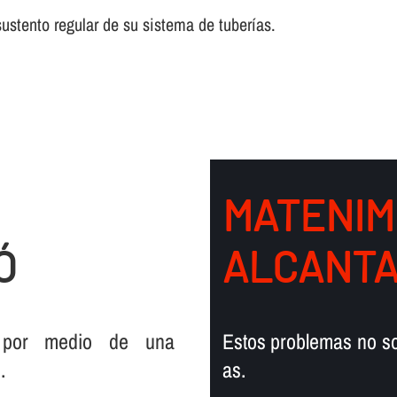
stento regular de su sistema de tuberí­as.
MATENIM
Ó
ALCANTA
r por medio de una
Estos problemas no so
.
as.