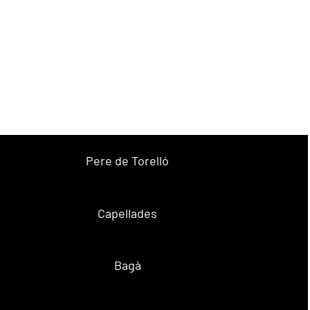
Pere de Torelló
Capellades
Bagà