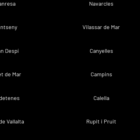
anresa
Navarcles
ntseny
Vilassar de Mar
n Despí
Canyelles
t de Mar
Campins
ldetenes
Calella
de Vallalta
Rupit i Pruit