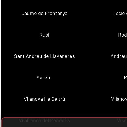
Jaume de Frontanyà
Iscle 
Rubí
Rod
Sant Andreu de Llavaneres
Andreu 
Sallent
M
Vilanova i la Geltrú
Vilanov
Vilafranca del Penedès
Vila