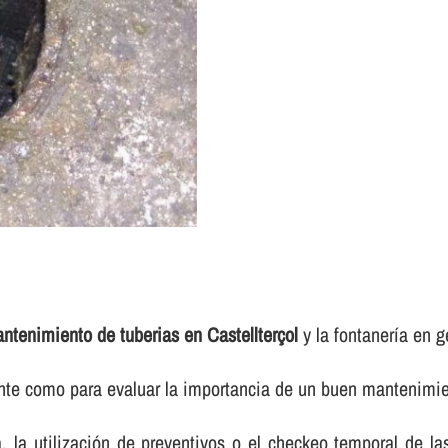
ntenimiento de tuberias en Castellterçol
y la fontanerí­a en g
ente como para evaluar la importancia de un buen mantenimien
ca, la utilización de preventivos o el checkeo temporal de l