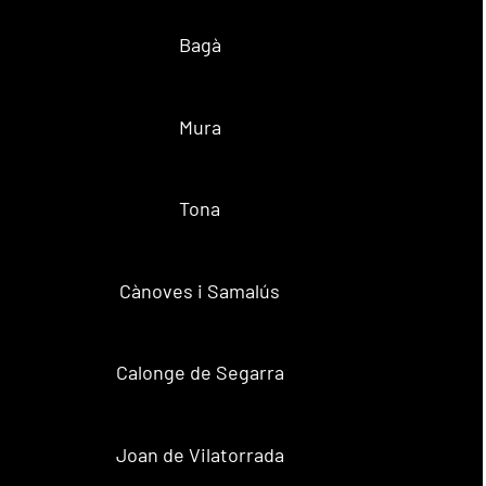
Bagà
Mura
Tona
Cànoves i Samalús
Calonge de Segarra
Joan de Vilatorrada