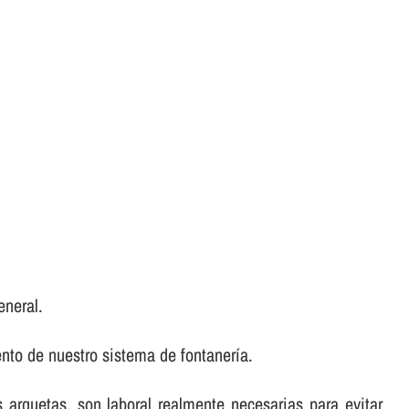
eneral.
to de nuestro sistema de fontanerí­a.
as arquetas, son laboral realmente necesarias para evitar