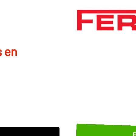
s en
E