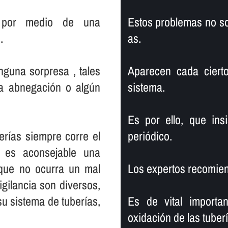
r por medio de una
Estos problemas no so
.
as.
nguna sorpresa , tales
Aparecen cada ciert
na abnegación o algún
sistema.
Es por ello, que ins
rí­as siempre corre el
periódico.
 es aconsejable una
 que no ocurra un mal
Los expertos recomien
gilancia son diversos,
 sistema de tuberí­as,
Es de vital importa
oxidación de las tuber