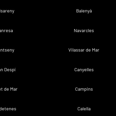
lsareny
Balenyà
anresa
Navarcles
ntseny
Vilassar de Mar
n Despí
Canyelles
t de Mar
Campins
ldetenes
Calella