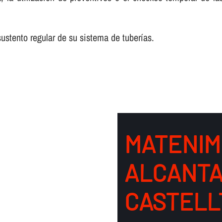
stento regular de su sistema de tuberí­as.
MATENIM
ALCANTA
CASTELL