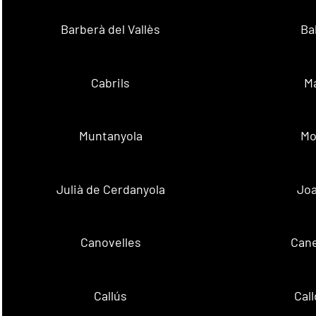
Barberà del Vallès
Ba
Cabrils
M
Muntanyola
Mo
Julià de Cerdanyola
Joa
Canovelles
Cane
Callús
Cal