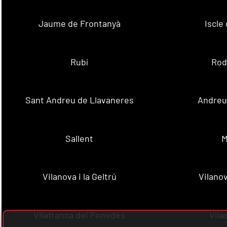
Jaume de Frontanyà
Iscle 
Rubí
Rod
Sant Andreu de Llavaneres
Andreu 
Sallent
M
Vilanova i la Geltrú
Vilanov
Vilafranca del Penedès
Vila