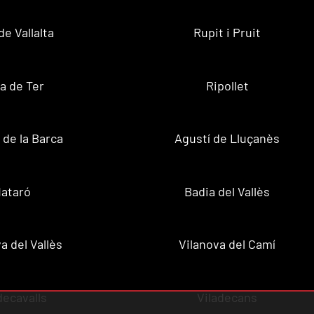
de Vallalta
Rupit i Pruit
a de Ter
Ripollet
de la Barca
Agustí de Lluçanès
ataró
Badia del Vallès
a del Vallès
Vilanova del Camí
decavalls
Viladecans