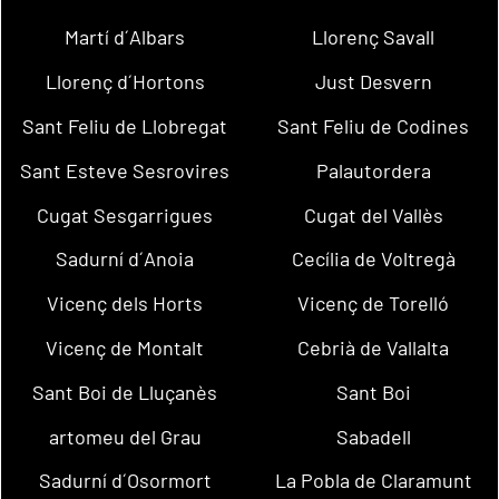
Martí d´Albars
Llorenç Savall
Llorenç d´Hortons
Just Desvern
Sant Feliu de Llobregat
Sant Feliu de Codines
Sant Esteve Sesrovires
Palautordera
Cugat Sesgarrigues
Cugat del Vallès
Sadurní d´Anoia
Cecília de Voltregà
Vicenç dels Horts
Vicenç de Torelló
Vicenç de Montalt
Cebrià de Vallalta
Sant Boi de Lluçanès
Sant Boi
artomeu del Grau
Sabadell
Sadurní d´Osormort
La Pobla de Claramunt