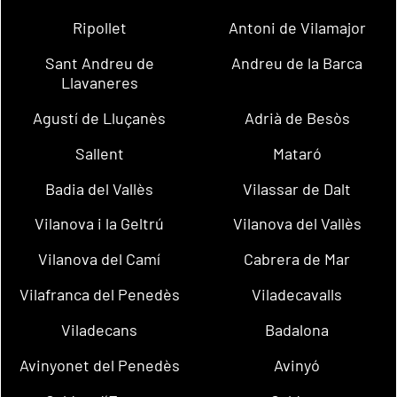
Ripollet
Antoni de Vilamajor
Sant Andreu de
Andreu de la Barca
Llavaneres
Agustí de Lluçanès
Adrià de Besòs
Sallent
Mataró
Badia del Vallès
Vilassar de Dalt
Vilanova i la Geltrú
Vilanova del Vallès
Vilanova del Camí
Cabrera de Mar
Vilafranca del Penedès
Viladecavalls
Viladecans
Badalona
Avinyonet del Penedès
Avinyó