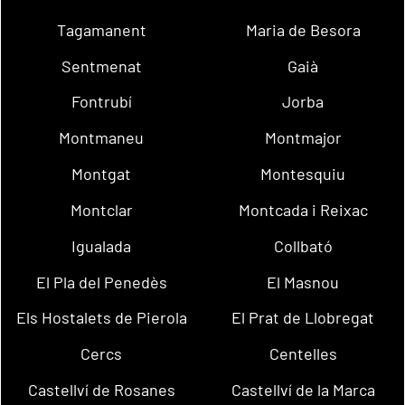
Tagamanent
Maria de Besora
Sentmenat
Gaià
Fontrubí
Jorba
Montmaneu
Montmajor
Montgat
Montesquiu
Montclar
Montcada i Reixac
Igualada
Collbató
El Pla del Penedès
El Masnou
Els Hostalets de Pierola
El Prat de Llobregat
Cercs
Centelles
Castellví de Rosanes
Castellví de la Marca