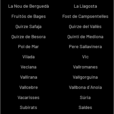
La Nou de Berguedà
La Llagosta
Fruitós de Bages
Fost de Campsentelles
Quirze Safaja
Quirze del Vallès
Quirze de Besora
Quintí de Mediona
Pol de Mar
Pere Sallavinera
Vilada
Vic
Veciana
Vallromanes
Vallirana
Vallgorguina
Vallcebre
Vallbona d´Anoia
Vacarisses
Súria
Subirats
Saldes