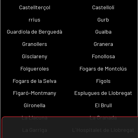
Castellterçol
Castellolí
rrius
Gurb
Guardiola de Berguedà
Gualba
Granollers
Granera
Gisclareny
Fonollosa
Folgueroles
Fogars de Montclús
Fogars de la Selva
Fígols
Figaró-Montmany
Esplugues de Llobregat
Gironella
El Brull
La Llacuna
La Granada
La Garriga
L´Hospitalet de Llobregat