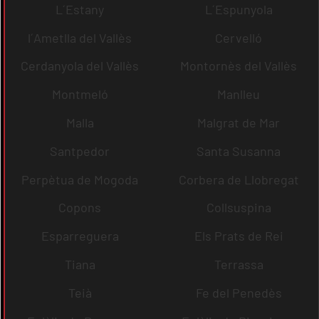
L´Estany
L´Espunyola
l´Ametlla del Vallès
Cervelló
Cerdanyola del Vallès
Montornès del Vallès
Montmeló
Manlleu
Malla
Malgrat de Mar
Santpedor
Santa Susanna
Perpètua de Mogoda
Corbera de Llobregat
Copons
Collsuspina
Esparreguera
Els Prats de Rei
Tiana
Terrassa
Teià
Fe del Penedès