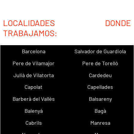
LOCALIDADES DONDE
TRABAJAMOS:
Barcelona
Salvador de Guardiola
Pere de Vilamajor
Pere de Torelló
Julià de Vilatorta
Cardedeu
Capolat
Capellades
Barberà del Vallès
Balsareny
Balenyà
Bagà
Cabrils
Manresa