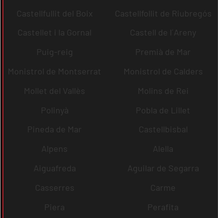
Castellfullit del Boix
Castellfollit de Riubregós
Castellet i la Gornal
Castell de l´Areny
Puig-reig
Premià de Mar
Monistrol de Montserrat
Monistrol de Calders
Mollet del Vallès
Molins de Rei
Polinyà
Pobla de Lillet
Pineda de Mar
Castellbisbal
Alpens
Alella
Aiguafreda
Aguilar de Segarra
Casserres
Carme
Piera
Perafita