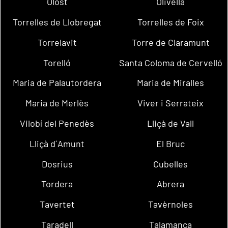
Olost
Olivella
Torrelles de Llobregat
Torrelles de Foix
Torrelavit
Torre de Claramunt
Torelló
Santa Coloma de Cervelló
Maria de Palautordera
Maria de Miralles
Maria de Merlès
Viver i Serrateix
Vilobí del Penedès
Lliçà de Vall
Lliçà d´Amunt
El Bruc
Dosrius
Cubelles
Tordera
Abrera
Tavertet
Tavèrnoles
Taradell
Talamanca