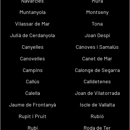
Navarcles
Mura
Muntanyola
Montseny
Vilassar de Mar
Tona
Julià de Cerdanyola
Joan Despí
Canyelles
Cànoves i Samalús
Canovelles
Canet de Mar
Campins
Calonge de Segarra
Callús
Calldetenes
Calella
Joan de Vilatorrada
Jaume de Frontanyà
Iscle de Vallalta
Rupit i Pruit
Rubió
Rubí
Roda de Ter