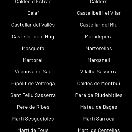
Caldes d´Estrac
Calders
Calaf
Castellbell i el Vilar
Castellar del Vallès
Castellar del Riu
Castellar de n´Hug
Matadepera
Masquefa
Martorelles
Martorell
Marganell
Vilanova de Sau
Vilalba Sasserra
Hipòlit de Voltregà
Caldes de Montbui
Sant Feliu Sasserra
Pere de Riudebitlles
Pere de Ribes
Mateu de Bages
Martí Sesgueioles
Martí Sarroca
Martí de Tous
Martí de Centelles