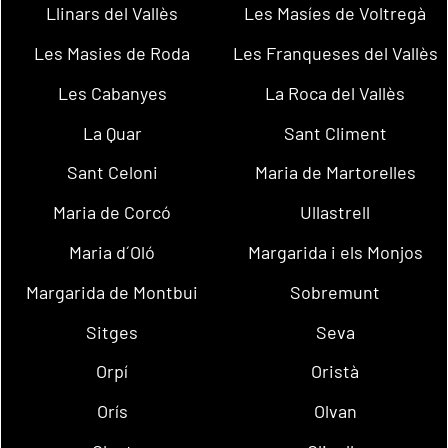
Llinars del Vallès
Les Masíes de Voltregà
Les Masies de Roda
Les Franqueses del Vallès
Les Cabanyes
La Roca del Vallès
La Quar
Sant Climent
Sant Celoni
Maria de Martorelles
Maria de Corcó
Ullastrell
Maria d´Oló
Margarida i els Monjos
Margarida de Montbui
Sobremunt
Sitges
Seva
Orpí
Oristà
Orís
Olvan