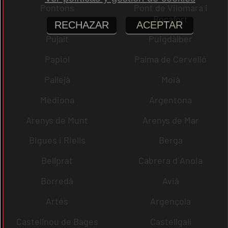
Pontons
Pont de Vilomara i
Rocafort
RECHAZAR
ACEPTAR
Pujalt
Puigdàlber
Papiol
Palma de Cervelló
Pallejà
Moià
Mediona
Argentona
Arenys de Munt
Arenys de Mar
Bigues i Riells
Berga
Bellprat
Cabrera d´Anoia
Borredà
Avià
Artés
Argençola
Castellnou de Bages
Castellgalí