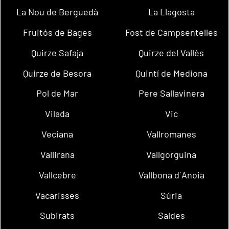
La Nou de Berguedà
La Llagosta
Fruitós de Bages
Fost de Campsentelles
Quirze Safaja
Quirze del Vallès
Quirze de Besora
Quintí de Mediona
Pol de Mar
Pere Sallavinera
Vilada
Vic
Veciana
Vallromanes
Vallirana
Vallgorguina
Vallcebre
Vallbona d´Anoia
Vacarisses
Súria
Subirats
Saldes