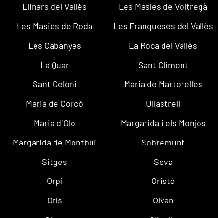
Llinars del Vallès
Les Masíes de Voltregà
Les Masies de Roda
Les Franqueses del Vallès
Les Cabanyes
La Roca del Vallès
La Quar
Sant Climent
Sant Celoni
Maria de Martorelles
Maria de Corcó
Ullastrell
Maria d´Oló
Margarida i els Monjos
Margarida de Montbui
Sobremunt
Sitges
Seva
Orpí
Oristà
Orís
Olvan