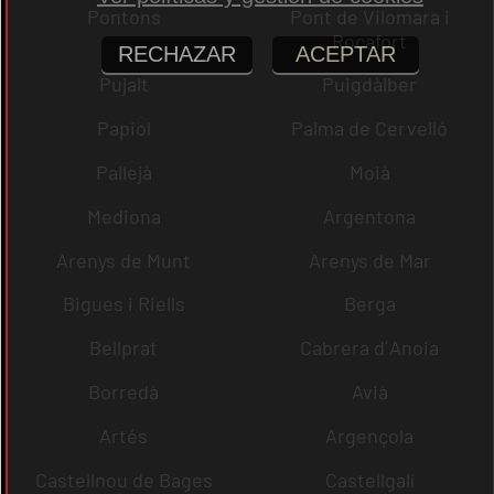
Pontons
Pont de Vilomara i
Rocafort
RECHAZAR
ACEPTAR
Pujalt
Puigdàlber
Papiol
Palma de Cervelló
Pallejà
Moià
Mediona
Argentona
Arenys de Munt
Arenys de Mar
Bigues i Riells
Berga
Bellprat
Cabrera d´Anoia
Borredà
Avià
Artés
Argençola
Castellnou de Bages
Castellgalí