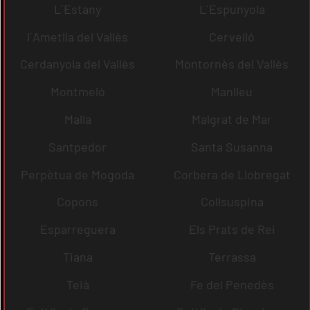
L´Estany
L´Espunyola
l´Ametlla del Vallès
Cervelló
Cerdanyola del Vallès
Montornès del Vallès
Montmeló
Manlleu
Malla
Malgrat de Mar
Santpedor
Santa Susanna
Perpètua de Mogoda
Corbera de Llobregat
Copons
Collsuspina
Esparreguera
Els Prats de Rei
Tiana
Terrassa
Teià
Fe del Penedès