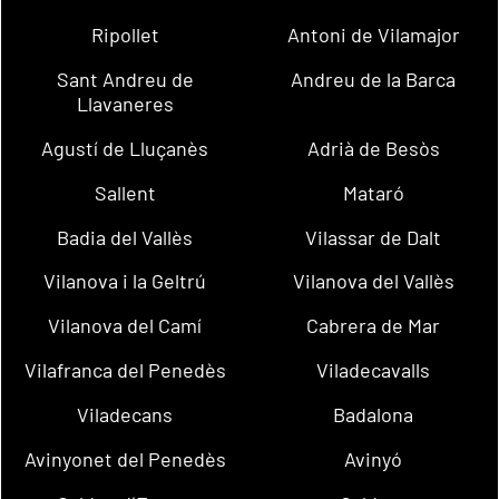
Ripollet
Antoni de Vilamajor
Sant Andreu de
Andreu de la Barca
Llavaneres
Agustí de Lluçanès
Adrià de Besòs
Sallent
Mataró
Badia del Vallès
Vilassar de Dalt
Vilanova i la Geltrú
Vilanova del Vallès
Vilanova del Camí
Cabrera de Mar
Vilafranca del Penedès
Viladecavalls
Viladecans
Badalona
Avinyonet del Penedès
Avinyó