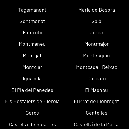
Tagamanent
Maria de Besora
Sentmenat
Gaià
Fontrubí
Jorba
Montmaneu
Montmajor
Montgat
Montesquiu
Montclar
Montcada i Reixac
Igualada
Collbató
El Pla del Penedès
El Masnou
Els Hostalets de Pierola
El Prat de Llobregat
Cercs
Centelles
Castellví de Rosanes
Castellví de la Marca