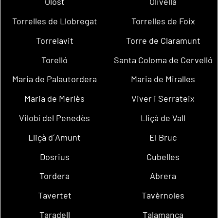
Olost
Olivella
Torrelles de Llobregat
Torrelles de Foix
Torrelavit
Torre de Claramunt
Torelló
Santa Coloma de Cervelló
Maria de Palautordera
Maria de Miralles
Maria de Merlès
Viver i Serrateix
Vilobí del Penedès
Lliçà de Vall
Lliçà d´Amunt
El Bruc
Dosrius
Cubelles
Tordera
Abrera
Tavertet
Tavèrnoles
Taradell
Talamanca