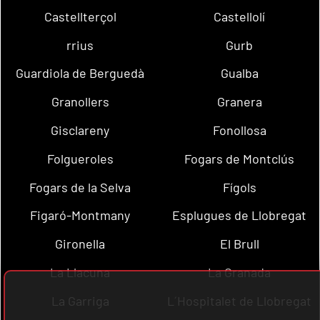
Castellterçol
Castellolí
rrius
Gurb
Guardiola de Berguedà
Gualba
Granollers
Granera
Gisclareny
Fonollosa
Folgueroles
Fogars de Montclús
Fogars de la Selva
Fígols
Figaró-Montmany
Esplugues de Llobregat
Gironella
El Brull
La Llacuna
La Granada
La Garriga
L´Hospitalet de Llobregat