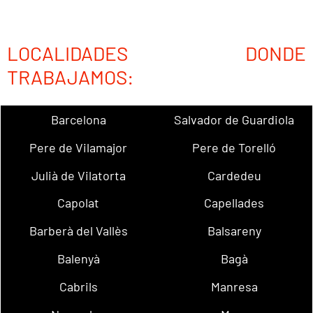
LOCALIDADES DONDE
TRABAJAMOS:
Barcelona
Salvador de Guardiola
Pere de Vilamajor
Pere de Torelló
Julià de Vilatorta
Cardedeu
Capolat
Capellades
Barberà del Vallès
Balsareny
Balenyà
Bagà
Cabrils
Manresa