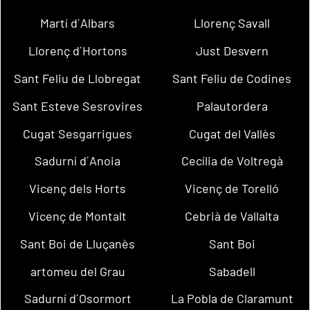
Martí d´Albars
Llorenç Savall
Llorenç d´Hortons
Just Desvern
Sant Feliu de Llobregat
Sant Feliu de Codines
Sant Esteve Sesrovires
Palautordera
Cugat Sesgarrigues
Cugat del Vallès
Sadurní d´Anoia
Cecília de Voltregà
Vicenç dels Horts
Vicenç de Torelló
Vicenç de Montalt
Cebrià de Vallalta
Sant Boi de Lluçanès
Sant Boi
artomeu del Grau
Sabadell
Sadurní d´Osormort
La Pobla de Claramunt