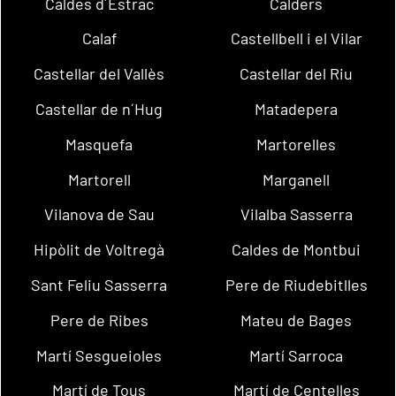
Caldes d´Estrac
Calders
Calaf
Castellbell i el Vilar
Castellar del Vallès
Castellar del Riu
Castellar de n´Hug
Matadepera
Masquefa
Martorelles
Martorell
Marganell
Vilanova de Sau
Vilalba Sasserra
Hipòlit de Voltregà
Caldes de Montbui
Sant Feliu Sasserra
Pere de Riudebitlles
Pere de Ribes
Mateu de Bages
Martí Sesgueioles
Martí Sarroca
Martí de Tous
Martí de Centelles