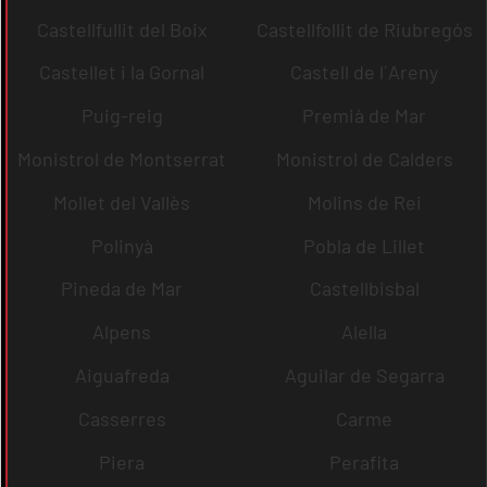
Castellfullit del Boix
Castellfollit de Riubregós
Castellet i la Gornal
Castell de l´Areny
Puig-reig
Premià de Mar
Monistrol de Montserrat
Monistrol de Calders
Mollet del Vallès
Molins de Rei
Polinyà
Pobla de Lillet
Pineda de Mar
Castellbisbal
Alpens
Alella
Aiguafreda
Aguilar de Segarra
Casserres
Carme
Piera
Perafita