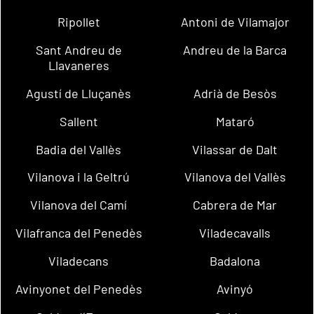
Ripollet
Antoni de Vilamajor
Sant Andreu de
Andreu de la Barca
Llavaneres
Agustí de Lluçanès
Adrià de Besòs
Sallent
Mataró
Badia del Vallès
Vilassar de Dalt
Vilanova i la Geltrú
Vilanova del Vallès
Vilanova del Camí
Cabrera de Mar
Vilafranca del Penedès
Viladecavalls
Viladecans
Badalona
Avinyonet del Penedès
Avinyó