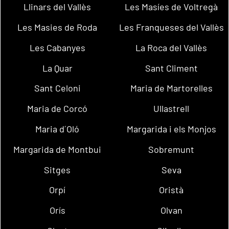
Llinars del Vallès
Les Masíes de Voltregà
Les Masies de Roda
Les Franqueses del Vallès
Les Cabanyes
La Roca del Vallès
La Quar
Sant Climent
Sant Celoni
Maria de Martorelles
Maria de Corcó
Ullastrell
Maria d´Oló
Margarida i els Monjos
Margarida de Montbui
Sobremunt
Sitges
Seva
Orpí
Oristà
Orís
Olvan