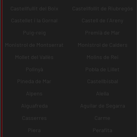
Castellfullit del Boix
Castellfollit de Riubregós
Castellet i la Gornal
Castell de l´Areny
Puig-reig
Premià de Mar
Monistrol de Montserrat
Monistrol de Calders
Mollet del Vallès
Molins de Rei
Polinyà
Pobla de Lillet
Pineda de Mar
Castellbisbal
Alpens
Alella
Aiguafreda
Aguilar de Segarra
Casserres
Carme
Piera
Perafita