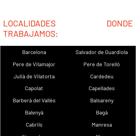
LOCALIDADES DONDE
TRABAJAMOS:
Barcelona
Salvador de Guardiola
Pere de Vilamajor
Pere de Torelló
Julià de Vilatorta
Cardedeu
Capolat
Capellades
Barberà del Vallès
Balsareny
Balenyà
Bagà
Cabrils
Manresa