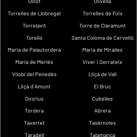
Olost
Olivella
Torrelles de Llobregat
Torrelles de Foix
Torrelavit
Torre de Claramunt
Torelló
Santa Coloma de Cervelló
Maria de Palautordera
Maria de Miralles
Maria de Merlès
Viver i Serrateix
Vilobí del Penedès
Lliçà de Vall
Lliçà d´Amunt
El Bruc
Dosrius
Cubelles
Tordera
Abrera
Tavertet
Tavèrnoles
Taradell
Talamanca