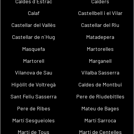
Caldes d´Estrac
Calders
Calaf
Castellbell i el Vilar
Castellar del Vallès
Castellar del Riu
Castellar de n´Hug
Matadepera
Masquefa
Martorelles
Martorell
Marganell
Vilanova de Sau
Vilalba Sasserra
Hipòlit de Voltregà
Caldes de Montbui
Sant Feliu Sasserra
Pere de Riudebitlles
Pere de Ribes
Mateu de Bages
Martí Sesgueioles
Martí Sarroca
Martí de Tous
Martí de Centelles