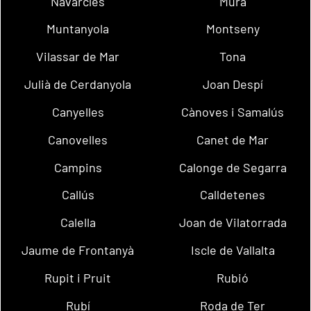
Navarcles
Mura
Muntanyola
Montseny
Vilassar de Mar
Tona
Julià de Cerdanyola
Joan Despí
Canyelles
Cànoves i Samalús
Canovelles
Canet de Mar
Campins
Calonge de Segarra
Callús
Calldetenes
Calella
Joan de Vilatorrada
Jaume de Frontanyà
Iscle de Vallalta
Rupit i Pruit
Rubió
Rubí
Roda de Ter