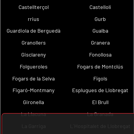
Castellterçol
Castellolí
rrius
Gurb
Guardiola de Berguedà
Gualba
Granollers
Granera
Gisclareny
Fonollosa
Folgueroles
Fogars de Montclús
Fogars de la Selva
Fígols
Figaró-Montmany
Esplugues de Llobregat
Gironella
El Brull
La Llacuna
La Granada
La Garriga
L´Hospitalet de Llobregat