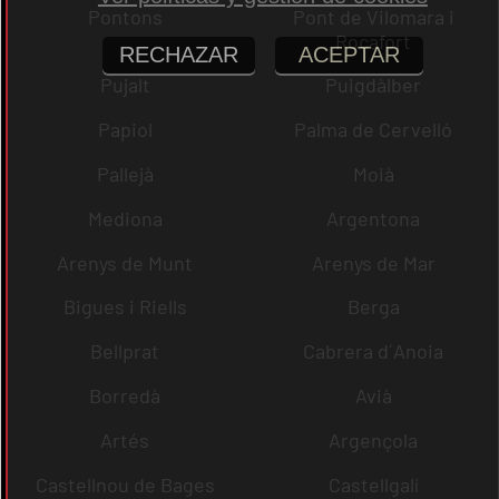
Pontons
Pont de Vilomara i
Rocafort
RECHAZAR
ACEPTAR
Pujalt
Puigdàlber
Papiol
Palma de Cervelló
Pallejà
Moià
Mediona
Argentona
Arenys de Munt
Arenys de Mar
Bigues i Riells
Berga
Bellprat
Cabrera d´Anoia
Borredà
Avià
Artés
Argençola
Castellnou de Bages
Castellgalí