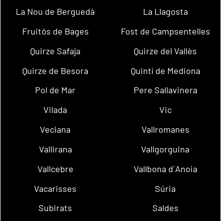
La Nou de Berguedà
La Llagosta
Fruitós de Bages
Fost de Campsentelles
Quirze Safaja
Quirze del Vallès
Quirze de Besora
Quintí de Mediona
Pol de Mar
Pere Sallavinera
Vilada
Vic
Veciana
Vallromanes
Vallirana
Vallgorguina
Vallcebre
Vallbona d´Anoia
Vacarisses
Súria
Subirats
Saldes