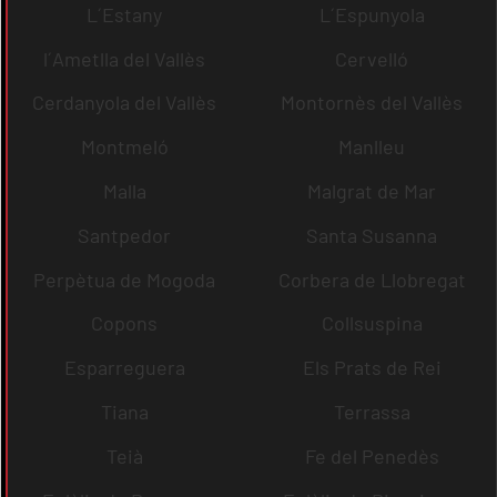
L´Estany
L´Espunyola
l´Ametlla del Vallès
Cervelló
Cerdanyola del Vallès
Montornès del Vallès
Montmeló
Manlleu
Malla
Malgrat de Mar
Santpedor
Santa Susanna
Perpètua de Mogoda
Corbera de Llobregat
Copons
Collsuspina
Esparreguera
Els Prats de Rei
Tiana
Terrassa
Teià
Fe del Penedès