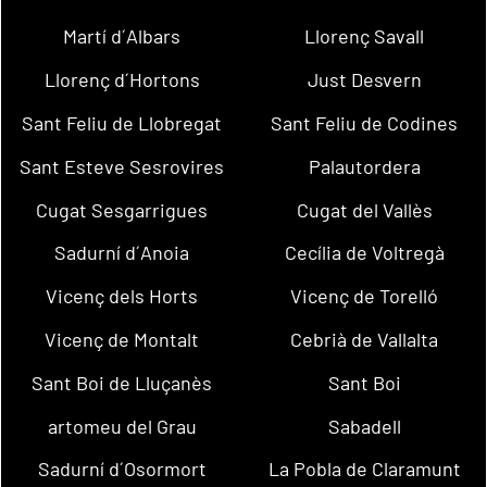
Martí d´Albars
Llorenç Savall
Llorenç d´Hortons
Just Desvern
Sant Feliu de Llobregat
Sant Feliu de Codines
Sant Esteve Sesrovires
Palautordera
Cugat Sesgarrigues
Cugat del Vallès
Sadurní d´Anoia
Cecília de Voltregà
Vicenç dels Horts
Vicenç de Torelló
Vicenç de Montalt
Cebrià de Vallalta
Sant Boi de Lluçanès
Sant Boi
artomeu del Grau
Sabadell
Sadurní d´Osormort
La Pobla de Claramunt