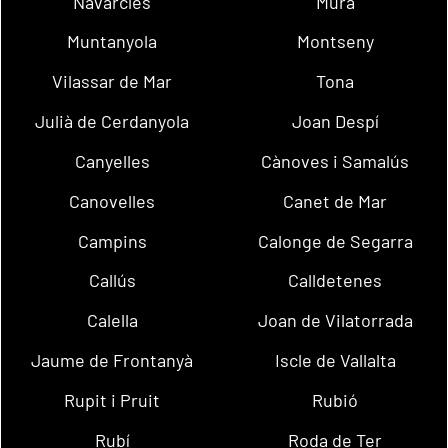
Navarcles
Mura
Muntanyola
Montseny
Vilassar de Mar
Tona
Julià de Cerdanyola
Joan Despí
Canyelles
Cànoves i Samalús
Canovelles
Canet de Mar
Campins
Calonge de Segarra
Callús
Calldetenes
Calella
Joan de Vilatorrada
Jaume de Frontanyà
Iscle de Vallalta
Rupit i Pruit
Rubió
Rubí
Roda de Ter