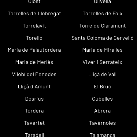
Olost
Olivella
Torrelles de Llobregat
Torrelles de Foix
Torrelavit
Torre de Claramunt
Torelló
Santa Coloma de Cervelló
Maria de Palautordera
Maria de Miralles
Maria de Merlès
Viver i Serrateix
Vilobí del Penedès
Lliçà de Vall
Lliçà d´Amunt
El Bruc
Dosrius
Cubelles
Tordera
Abrera
Tavertet
Tavèrnoles
Taradell
Talamanca