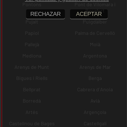
Pontons
Pont de Vilomara i
Rocafort
RECHAZAR
ACEPTAR
Pujalt
Puigdàlber
Papiol
Palma de Cervelló
Pallejà
Moià
Mediona
Argentona
Arenys de Munt
Arenys de Mar
Bigues i Riells
Berga
Bellprat
Cabrera d´Anoia
Borredà
Avià
Artés
Argençola
Castellnou de Bages
Castellgalí