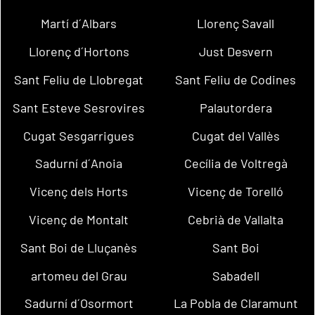
Martí d´Albars
Llorenç Savall
Llorenç d´Hortons
Just Desvern
Sant Feliu de Llobregat
Sant Feliu de Codines
Sant Esteve Sesrovires
Palautordera
Cugat Sesgarrigues
Cugat del Vallès
Sadurní d´Anoia
Cecília de Voltregà
Vicenç dels Horts
Vicenç de Torelló
Vicenç de Montalt
Cebrià de Vallalta
Sant Boi de Lluçanès
Sant Boi
artomeu del Grau
Sabadell
Sadurní d´Osormort
La Pobla de Claramunt