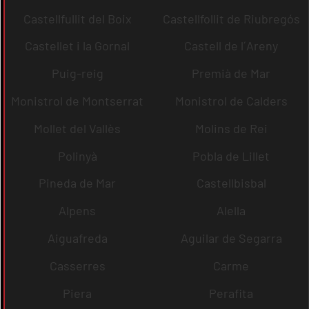
Castellfullit del Boix
Castellfollit de Riubregós
Castellet i la Gornal
Castell de l´Areny
Puig-reig
Premià de Mar
Monistrol de Montserrat
Monistrol de Calders
Mollet del Vallès
Molins de Rei
Polinyà
Pobla de Lillet
Pineda de Mar
Castellbisbal
Alpens
Alella
Aiguafreda
Aguilar de Segarra
Casserres
Carme
Piera
Perafita