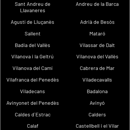
Sant Andreu de
Andreu de la Barca
Llavaneres
Agustí de Lluçanès
Adrià de Besòs
Sallent
Mataró
Badia del Vallès
Vilassar de Dalt
Vilanova i la Geltrú
Vilanova del Vallès
Vilanova del Camí
Cabrera de Mar
Vilafranca del Penedès
Viladecavalls
Viladecans
Badalona
Avinyonet del Penedès
Avinyó
Caldes d´Estrac
Calders
Calaf
Castellbell i el Vilar