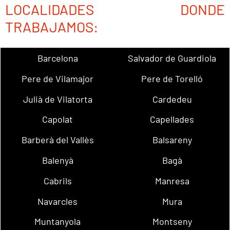
LOCALIDADES DONDE
TRABAJAMOS:
Barcelona
Salvador de Guardiola
Pere de Vilamajor
Pere de Torelló
Julià de Vilatorta
Cardedeu
Capolat
Capellades
Barberà del Vallès
Balsareny
Balenyà
Bagà
Cabrils
Manresa
Navarcles
Mura
Muntanyola
Montseny