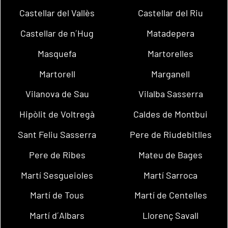
Castellar del Vallès
Castellar del Riu
Castellar de n´Hug
Matadepera
Masquefa
Martorelles
Martorell
Marganell
Vilanova de Sau
Vilalba Sasserra
Hipòlit de Voltregà
Caldes de Montbui
Sant Feliu Sasserra
Pere de Riudebitlles
Pere de Ribes
Mateu de Bages
Martí Sesgueioles
Martí Sarroca
Martí de Tous
Martí de Centelles
Martí d´Albars
Llorenç Savall