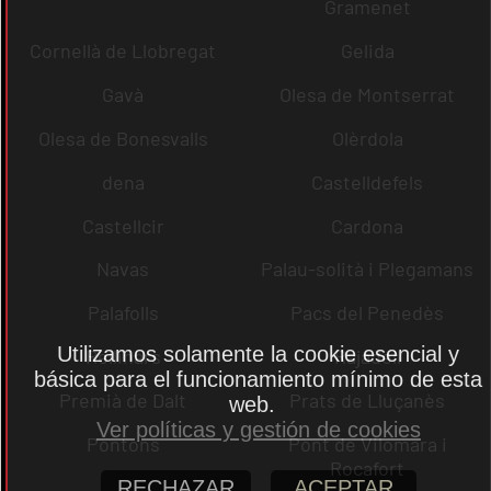
Gramenet
Cornellà de Llobregat
Gelida
Gavà
Olesa de Montserrat
Olesa de Bonesvalls
Olèrdola
dena
Castelldefels
Castellcir
Cardona
Navas
Palau-solità i Plegamans
Palafolls
Pacs del Penedès
Utilizamos solamente la cookie esencial y
Rellinars
Rajadell
básica para el funcionamiento mínimo de esta
Premià de Dalt
Prats de Lluçanès
web.
Ver políticas y gestión de cookies
Pontons
Pont de Vilomara i
Rocafort
RECHAZAR
ACEPTAR