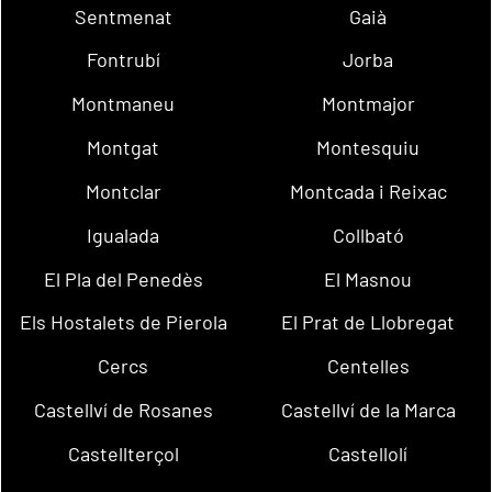
Sentmenat
Gaià
Fontrubí
Jorba
Montmaneu
Montmajor
Montgat
Montesquiu
Montclar
Montcada i Reixac
Igualada
Collbató
El Pla del Penedès
El Masnou
Els Hostalets de Pierola
El Prat de Llobregat
Cercs
Centelles
Castellví de Rosanes
Castellví de la Marca
Castellterçol
Castellolí