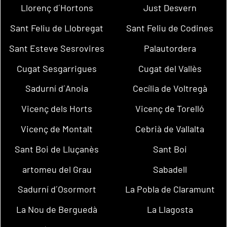
Llorenç d´Hortons
Just Desvern
Sant Feliu de Llobregat
Sant Feliu de Codines
Sant Esteve Sesrovires
Palautordera
Cugat Sesgarrigues
Cugat del Vallès
Sadurní d´Anoia
Cecília de Voltregà
Vicenç dels Horts
Vicenç de Torelló
Vicenç de Montalt
Cebrià de Vallalta
Sant Boi de Lluçanès
Sant Boi
artomeu del Grau
Sabadell
Sadurní d´Osormort
La Pobla de Claramunt
La Nou de Berguedà
La Llagosta