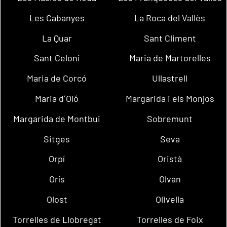
Les Cabanyes
La Roca del Vallès
La Quar
Sant Climent
Sant Celoni
Maria de Martorelles
Maria de Corcó
Ullastrell
Maria d´Oló
Margarida i els Monjos
Margarida de Montbui
Sobremunt
Sitges
Seva
Orpí
Oristà
Orís
Olvan
Olost
Olivella
Torrelles de Llobregat
Torrelles de Foix