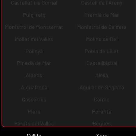
Castellet i la Gornal
Castell de l´Areny
Puig-reig
Premià de Mar
Monistrol de Montserrat
Monistrol de Calders
Mollet del Vallès
Molins de Rei
Polinyà
Pobla de Lillet
Pineda de Mar
Castellbisbal
Alpens
Alella
Aiguafreda
Aguilar de Segarra
Casserres
Carme
Piera
Perafita
Parets del Vallès
Begues
Gallifa
Sora