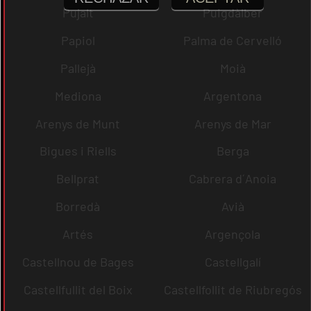
Pujalt
Puigdàlber
Papiol
Palma de Cervelló
Pallejà
Moià
Mediona
Argentona
Arenys de Munt
Arenys de Mar
Bigues i Riells
Berga
Bellprat
Cabrera d´Anoia
Borredà
Avià
Artés
Argençola
Castellnou de Bages
Castellgalí
Castellfullit del Boix
Castellfollit de Riubregós