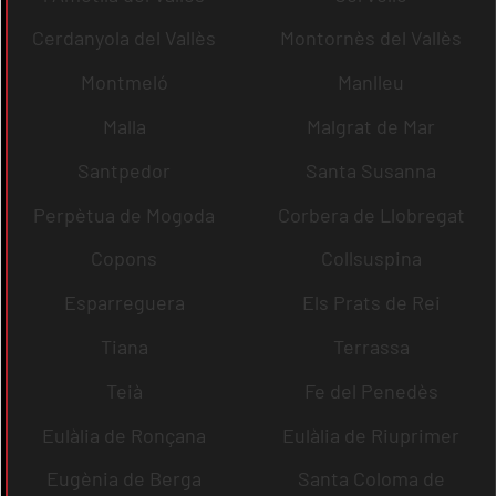
Cerdanyola del Vallès
Montornès del Vallès
Montmeló
Manlleu
Malla
Malgrat de Mar
Santpedor
Santa Susanna
Perpètua de Mogoda
Corbera de Llobregat
Copons
Collsuspina
Esparreguera
Els Prats de Rei
Tiana
Terrassa
Teià
Fe del Penedès
Eulàlia de Ronçana
Eulàlia de Riuprimer
Eugènia de Berga
Santa Coloma de