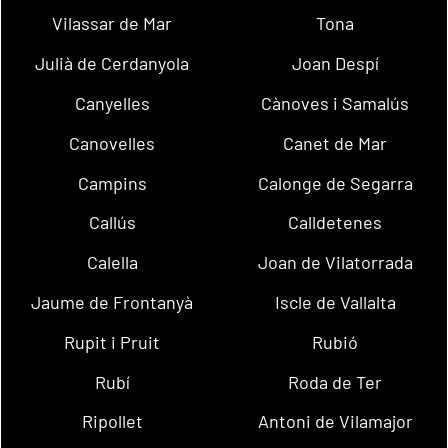
Vilassar de Mar
Tona
Julià de Cerdanyola
Joan Despí
Canyelles
Cànoves i Samalús
Canovelles
Canet de Mar
Campins
Calonge de Segarra
Callús
Calldetenes
Calella
Joan de Vilatorrada
Jaume de Frontanyà
Iscle de Vallalta
Rupit i Pruit
Rubió
Rubí
Roda de Ter
Ripollet
Antoni de Vilamajor