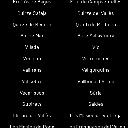
Fruitós de Bages
Fost de Campsentelles
Quirze Safaja
Quirze del Vallès
Quirze de Besora
Quintí de Mediona
Pol de Mar
Pere Sallavinera
Vilada
Vic
Veciana
Vallromanes
Vallirana
Vallgorguina
Vallcebre
Vallbona d´Anoia
Vacarisses
Súria
Subirats
Saldes
Llinars del Vallès
Les Masíes de Voltregà
Les Masies de Roda
Les Franqueses del Vallès