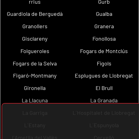
rrius
Gurb
Guardiola de Berguedà
Gualba
Granollers
Granera
Gisclareny
Fonollosa
Folgueroles
Fogars de Montclús
Fogars de la Selva
Fígols
Figaró-Montmany
Esplugues de Llobregat
Gironella
El Brull
La Llacuna
La Granada
La Garriga
L´Hospitalet de Llobregat
L´Estany
L´Espunyola
l´Ametlla del Vallès
Cervelló