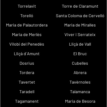
Torrelavit
Torre de Claramunt
Torelló
Santa Coloma de Cervelló
Maria de Palautordera
Maria de Miralles
Maria de Merlès
Viver i Serrateix
Vilobí del Penedès
Lliçà de Vall
Lliçà d´Amunt
El Bruc
Dosrius
Cubelles
Tordera
Abrera
Tavertet
Tavèrnoles
Taradell
Talamanca
Tagamanent
Maria de Besora