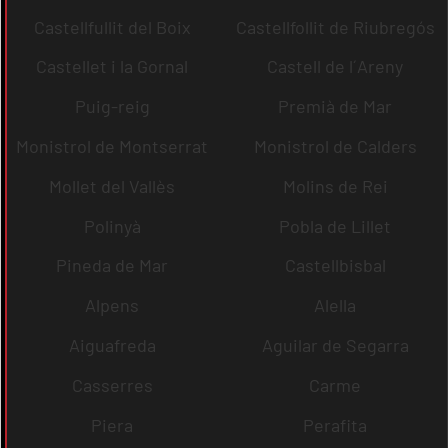
Castellfullit del Boix
Castellfollit de Riubregós
Castellet i la Gornal
Castell de l´Areny
Puig-reig
Premià de Mar
Monistrol de Montserrat
Monistrol de Calders
Mollet del Vallès
Molins de Rei
Polinyà
Pobla de Lillet
Pineda de Mar
Castellbisbal
Alpens
Alella
Aiguafreda
Aguilar de Segarra
Casserres
Carme
Piera
Perafita