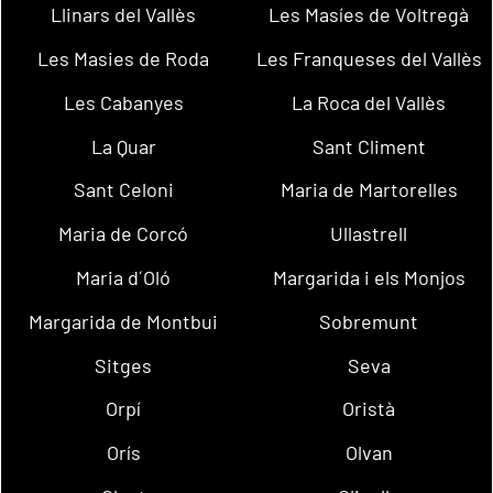
Llinars del Vallès
Les Masíes de Voltregà
Les Masies de Roda
Les Franqueses del Vallès
Les Cabanyes
La Roca del Vallès
La Quar
Sant Climent
Sant Celoni
Maria de Martorelles
Maria de Corcó
Ullastrell
Maria d´Oló
Margarida i els Monjos
Margarida de Montbui
Sobremunt
Sitges
Seva
Orpí
Oristà
Orís
Olvan