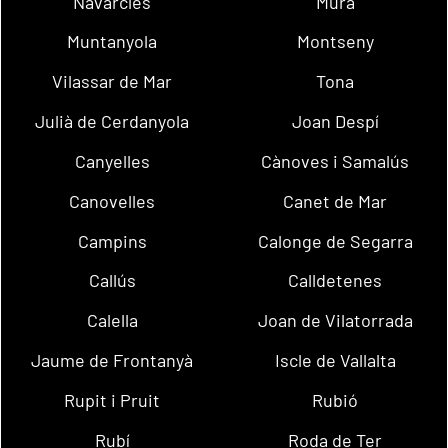
Navarcles
Mura
Muntanyola
Montseny
Vilassar de Mar
Tona
Julià de Cerdanyola
Joan Despí
Canyelles
Cànoves i Samalús
Canovelles
Canet de Mar
Campins
Calonge de Segarra
Callús
Calldetenes
Calella
Joan de Vilatorrada
Jaume de Frontanyà
Iscle de Vallalta
Rupit i Pruit
Rubió
Rubí
Roda de Ter