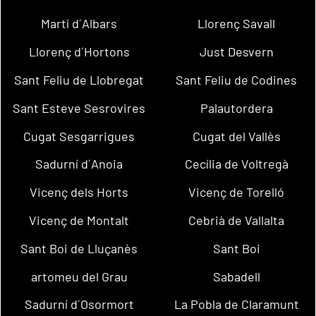
Martí d´Albars
Llorenç Savall
Llorenç d´Hortons
Just Desvern
Sant Feliu de Llobregat
Sant Feliu de Codines
Sant Esteve Sesrovires
Palautordera
Cugat Sesgarrigues
Cugat del Vallès
Sadurní d´Anoia
Cecília de Voltregà
Vicenç dels Horts
Vicenç de Torelló
Vicenç de Montalt
Cebrià de Vallalta
Sant Boi de Lluçanès
Sant Boi
artomeu del Grau
Sabadell
Sadurní d´Osormort
La Pobla de Claramunt