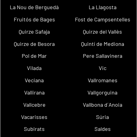
La Nou de Berguedà
La Llagosta
Fruitós de Bages
Fost de Campsentelles
Quirze Safaja
Quirze del Vallès
Quirze de Besora
Quintí de Mediona
Pol de Mar
Pere Sallavinera
Vilada
Vic
Veciana
Vallromanes
Vallirana
Vallgorguina
Vallcebre
Vallbona d´Anoia
Vacarisses
Súria
Subirats
Saldes