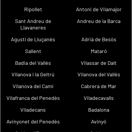
Ripollet
Antoni de Vilamajor
Sant Andreu de
Andreu de la Barca
Llavaneres
Agustí de Lluçanès
Adrià de Besòs
Sallent
Mataró
Badia del Vallès
Vilassar de Dalt
Vilanova i la Geltrú
Vilanova del Vallès
Vilanova del Camí
Cabrera de Mar
Vilafranca del Penedès
Viladecavalls
Viladecans
Badalona
Avinyonet del Penedès
Avinyó