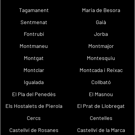
Tagamanent
Maria de Besora
Sentmenat
Gaià
Fontrubí
Jorba
Montmaneu
Montmajor
Montgat
Montesquiu
Montclar
Montcada i Reixac
Igualada
Collbató
El Pla del Penedès
El Masnou
Els Hostalets de Pierola
El Prat de Llobregat
Cercs
Centelles
Castellví de Rosanes
Castellví de la Marca