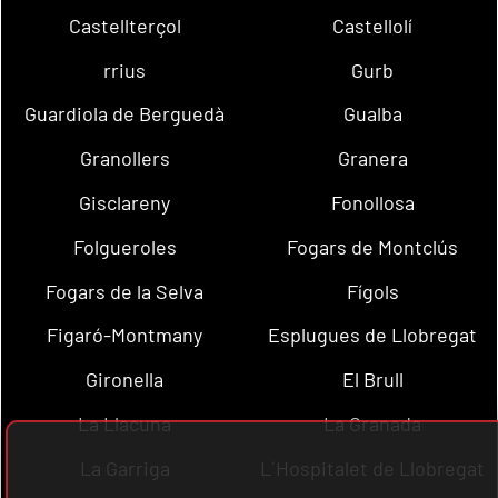
Castellterçol
Castellolí
rrius
Gurb
Guardiola de Berguedà
Gualba
Granollers
Granera
Gisclareny
Fonollosa
Folgueroles
Fogars de Montclús
Fogars de la Selva
Fígols
Figaró-Montmany
Esplugues de Llobregat
Gironella
El Brull
La Llacuna
La Granada
La Garriga
L´Hospitalet de Llobregat