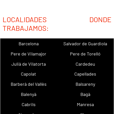
LOCALIDADES DONDE
TRABAJAMOS:
Barcelona
Salvador de Guardiola
Pere de Vilamajor
Pere de Torelló
Julià de Vilatorta
Cardedeu
Capolat
Capellades
Barberà del Vallès
Balsareny
Balenyà
Bagà
Cabrils
Manresa