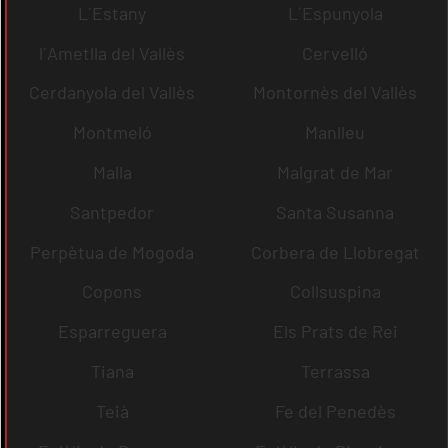
L´Estany
L´Espunyola
l´Ametlla del Vallès
Cervelló
Cerdanyola del Vallès
Montornès del Vallès
Montmeló
Manlleu
Malla
Malgrat de Mar
Santpedor
Santa Susanna
Perpètua de Mogoda
Corbera de Llobregat
Copons
Collsuspina
Esparreguera
Els Prats de Rei
Tiana
Terrassa
Teià
Fe del Penedès