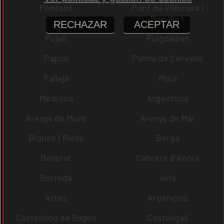
Pontons
Pont de Vilomara i
Rocafort
RECHAZAR
ACEPTAR
Pujalt
Puigdàlber
Papiol
Palma de Cervelló
Pallejà
Moià
Mediona
Argentona
Arenys de Munt
Arenys de Mar
Bigues i Riells
Berga
Bellprat
Cabrera d´Anoia
Borredà
Avià
Artés
Argençola
Castellnou de Bages
Castellgalí