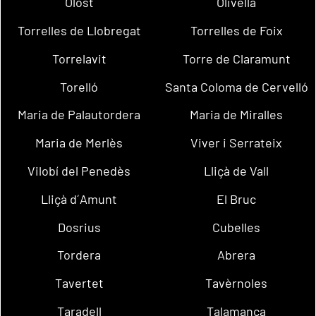
Olost
Olivella
Torrelles de Llobregat
Torrelles de Foix
Torrelavit
Torre de Claramunt
Torelló
Santa Coloma de Cervelló
Maria de Palautordera
Maria de Miralles
Maria de Merlès
Viver i Serrateix
Vilobí del Penedès
Lliçà de Vall
Lliçà d´Amunt
El Bruc
Dosrius
Cubelles
Tordera
Abrera
Tavertet
Tavèrnoles
Taradell
Talamanca