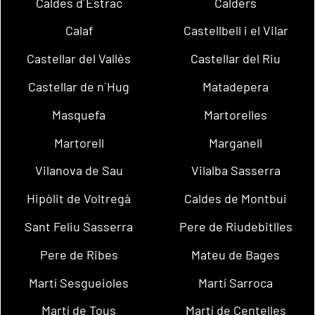
Caldes d´Estrac
Calders
Calaf
Castellbell i el Vilar
Castellar del Vallès
Castellar del Riu
Castellar de n´Hug
Matadepera
Masquefa
Martorelles
Martorell
Marganell
Vilanova de Sau
Vilalba Sasserra
Hipòlit de Voltregà
Caldes de Montbui
Sant Feliu Sasserra
Pere de Riudebitlles
Pere de Ribes
Mateu de Bages
Martí Sesgueioles
Martí Sarroca
Martí de Tous
Martí de Centelles