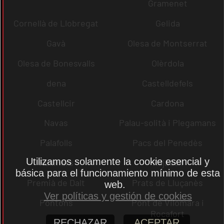
Gramenet
Cornellà de Llobregat
Gelida
Gavà
Olesa de Montserrat
Olesa de Bonesvalls
Olèrdola
dena
Castelldefels
Castellcir
Cardona
Navas
Palau-solità i Plegamans
Palafolls
Pacs del Penedès
Utilizamos solamente la cookie esencial y
Rellinars
Rajadell
básica para el funcionamiento mínimo de esta
Premià de Dalt
Prats de Lluçanès
web.
Ver políticas y gestión de cookies
Pontons
Pont de Vilomara i
Rocafort
RECHAZAR
ACEPTAR