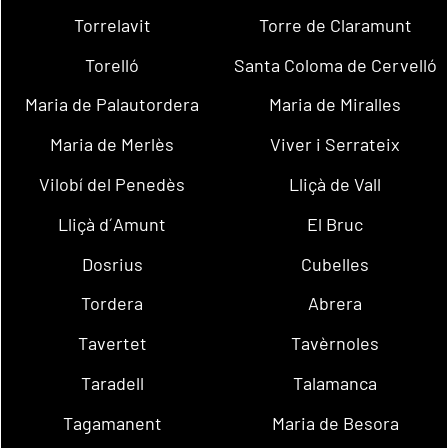
Torrelavit
Torre de Claramunt
Torelló
Santa Coloma de Cervelló
Maria de Palautordera
Maria de Miralles
Maria de Merlès
Viver i Serrateix
Vilobí del Penedès
Lliçà de Vall
Lliçà d´Amunt
El Bruc
Dosrius
Cubelles
Tordera
Abrera
Tavertet
Tavèrnoles
Taradell
Talamanca
Tagamanent
Maria de Besora