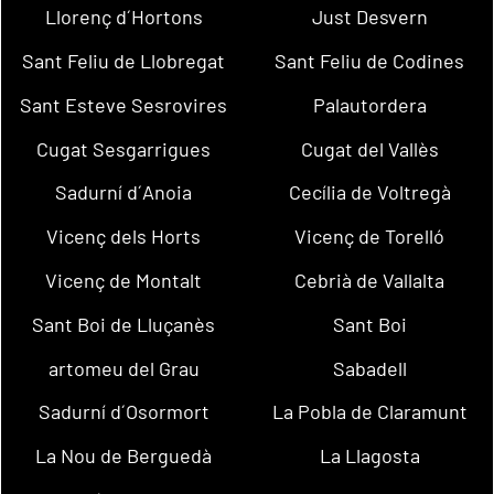
Llorenç d´Hortons
Just Desvern
Sant Feliu de Llobregat
Sant Feliu de Codines
Sant Esteve Sesrovires
Palautordera
Cugat Sesgarrigues
Cugat del Vallès
Sadurní d´Anoia
Cecília de Voltregà
Vicenç dels Horts
Vicenç de Torelló
Vicenç de Montalt
Cebrià de Vallalta
Sant Boi de Lluçanès
Sant Boi
artomeu del Grau
Sabadell
Sadurní d´Osormort
La Pobla de Claramunt
La Nou de Berguedà
La Llagosta