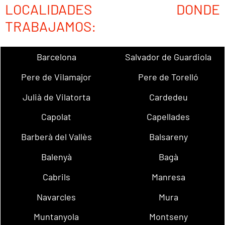
LOCALIDADES DONDE
TRABAJAMOS:
Barcelona
Salvador de Guardiola
Pere de Vilamajor
Pere de Torelló
Julià de Vilatorta
Cardedeu
Capolat
Capellades
Barberà del Vallès
Balsareny
Balenyà
Bagà
Cabrils
Manresa
Navarcles
Mura
Muntanyola
Montseny