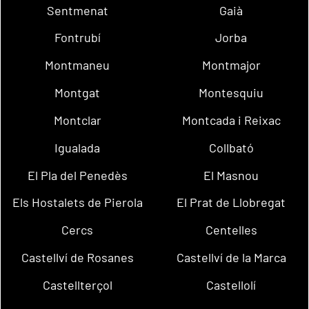
Sentmenat
Gaià
Fontrubí
Jorba
Montmaneu
Montmajor
Montgat
Montesquiu
Montclar
Montcada i Reixac
Igualada
Collbató
El Pla del Penedès
El Masnou
Els Hostalets de Pierola
El Prat de Llobregat
Cercs
Centelles
Castellví de Rosanes
Castellví de la Marca
Castellterçol
Castellolí