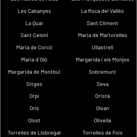
Les Cabanyes
La Roca del Vallès
La Quar
Sant Climent
Sant Celoni
Maria de Martorelles
Maria de Corcó
Ullastrell
Maria d´Oló
Margarida i els Monjos
Margarida de Montbui
Sobremunt
Sitges
Seva
Orpí
Oristà
Orís
Olvan
Olost
Olivella
Torrelles de Llobregat
Torrelles de Foix