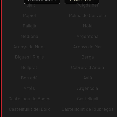
Pujalt
Puigdàlber
Papiol
Palma de Cervelló
Pallejà
Moià
Mediona
Argentona
Arenys de Munt
Arenys de Mar
Bigues i Riells
Berga
Bellprat
Cabrera d´Anoia
Borredà
Avià
Artés
Argençola
Castellnou de Bages
Castellgalí
Castellfullit del Boix
Castellfollit de Riubregós