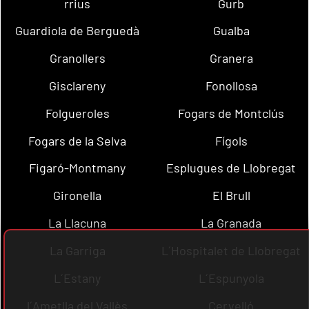
rrius
Gurb
Guardiola de Berguedà
Gualba
Granollers
Granera
Gisclareny
Fonollosa
Folgueroles
Fogars de Montclús
Fogars de la Selva
Fígols
Figaró-Montmany
Esplugues de Llobregat
Gironella
El Brull
La Llacuna
La Granada
La Garriga
L´Hospitalet de Llobregat
L´Estany
L´Espunyola
l´Ametlla del Vallès
Cervelló