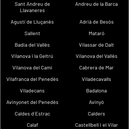
Sant Andreu de
Andreu de la Barca
Llavaneres
Agustí de Lluçanès
Adrià de Besòs
Sallent
Mataró
Badia del Vallès
Vilassar de Dalt
Vilanova i la Geltrú
Vilanova del Vallès
Vilanova del Camí
Cabrera de Mar
Vilafranca del Penedès
Viladecavalls
Viladecans
Badalona
Avinyonet del Penedès
Avinyó
Caldes d´Estrac
Calders
Calaf
Castellbell i el Vilar