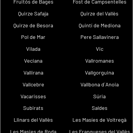
Fruitós de Bages
Fost de Campsentelles
Quirze Safaja
Quirze del Vallès
Quirze de Besora
Quintí de Mediona
Pol de Mar
Pere Sallavinera
Vilada
Vic
Veciana
Vallromanes
Vallirana
Vallgorguina
Vallcebre
Vallbona d´Anoia
Vacarisses
Súria
Subirats
Saldes
Llinars del Vallès
Les Masíes de Voltregà
Les Masies de Roda
Les Franqueses del Vallès