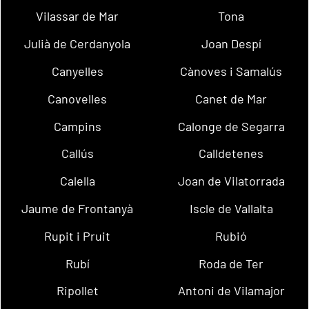
Vilassar de Mar
Tona
Julià de Cerdanyola
Joan Despí
Canyelles
Cànoves i Samalús
Canovelles
Canet de Mar
Campins
Calonge de Segarra
Callús
Calldetenes
Calella
Joan de Vilatorrada
Jaume de Frontanyà
Iscle de Vallalta
Rupit i Pruit
Rubió
Rubí
Roda de Ter
Ripollet
Antoni de Vilamajor