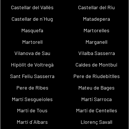
Castellar del Vallès
Castellar del Riu
Castellar de n´Hug
Matadepera
Masquefa
Martorelles
Martorell
Marganell
Vilanova de Sau
Vilalba Sasserra
Hipòlit de Voltregà
Caldes de Montbui
Sant Feliu Sasserra
Pere de Riudebitlles
Pere de Ribes
Mateu de Bages
Martí Sesgueioles
Martí Sarroca
Martí de Tous
Martí de Centelles
Martí d´Albars
Llorenç Savall