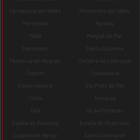
Cerdanyola del Vallès
Montornès del Vallès
Montmeló
Manlleu
Malla
Malgrat de Mar
Santpedor
Santa Susanna
Perpètua de Mogoda
Corbera de Llobregat
Copons
Collsuspina
Esparreguera
Els Prats de Rei
Tiana
Terrassa
Teià
Fe del Penedès
Eulàlia de Ronçana
Eulàlia de Riuprimer
Eugènia de Berga
Santa Coloma de