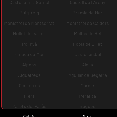
Castellet i la Gornal
Castell de l´Areny
Puig-reig
Premià de Mar
Monistrol de Montserrat
Monistrol de Calders
Mollet del Vallès
Molins de Rei
Polinyà
Pobla de Lillet
Pineda de Mar
Castellbisbal
Alpens
Alella
Aiguafreda
Aguilar de Segarra
Casserres
Carme
Piera
Perafita
Parets del Vallès
Begues
Gallifa
Sora