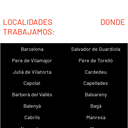
LOCALIDADES DONDE
TRABAJAMOS:
Barcelona
Salvador de Guardiola
Pere de Vilamajor
Pere de Torelló
Julià de Vilatorta
Cardedeu
Capolat
Capellades
Barberà del Vallès
Balsareny
Balenyà
Bagà
Cabrils
Manresa