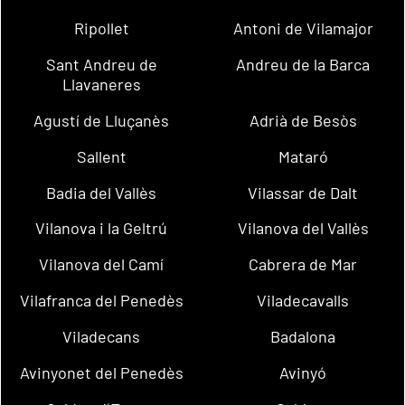
Ripollet
Antoni de Vilamajor
Sant Andreu de
Andreu de la Barca
Llavaneres
Agustí de Lluçanès
Adrià de Besòs
Sallent
Mataró
Badia del Vallès
Vilassar de Dalt
Vilanova i la Geltrú
Vilanova del Vallès
Vilanova del Camí
Cabrera de Mar
Vilafranca del Penedès
Viladecavalls
Viladecans
Badalona
Avinyonet del Penedès
Avinyó