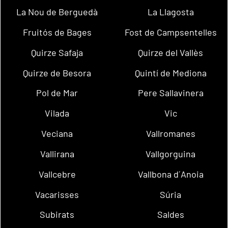
La Nou de Berguedà
La Llagosta
Fruitós de Bages
Fost de Campsentelles
Quirze Safaja
Quirze del Vallès
Quirze de Besora
Quintí de Mediona
Pol de Mar
Pere Sallavinera
Vilada
Vic
Veciana
Vallromanes
Vallirana
Vallgorguina
Vallcebre
Vallbona d´Anoia
Vacarisses
Súria
Subirats
Saldes