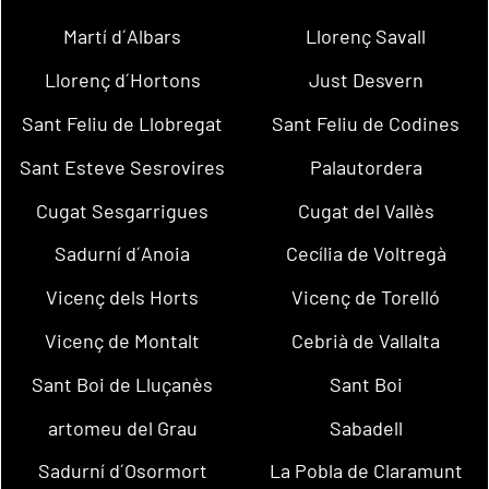
Martí d´Albars
Llorenç Savall
Llorenç d´Hortons
Just Desvern
Sant Feliu de Llobregat
Sant Feliu de Codines
Sant Esteve Sesrovires
Palautordera
Cugat Sesgarrigues
Cugat del Vallès
Sadurní d´Anoia
Cecília de Voltregà
Vicenç dels Horts
Vicenç de Torelló
Vicenç de Montalt
Cebrià de Vallalta
Sant Boi de Lluçanès
Sant Boi
artomeu del Grau
Sabadell
Sadurní d´Osormort
La Pobla de Claramunt