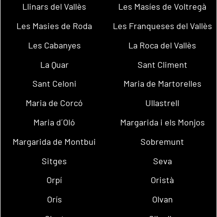
Llinars del Vallès
Les Masíes de Voltregà
Les Masies de Roda
Les Franqueses del Vallès
Les Cabanyes
La Roca del Vallès
La Quar
Sant Climent
Sant Celoni
Maria de Martorelles
Maria de Corcó
Ullastrell
Maria d´Oló
Margarida i els Monjos
Margarida de Montbui
Sobremunt
Sitges
Seva
Orpí
Oristà
Orís
Olvan