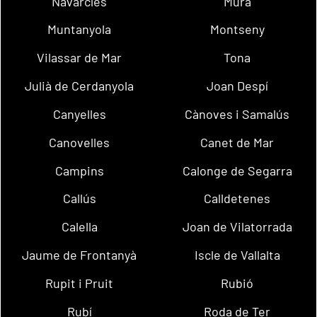
Navarcles
Mura
Muntanyola
Montseny
Vilassar de Mar
Tona
Julià de Cerdanyola
Joan Despí
Canyelles
Cànoves i Samalús
Canovelles
Canet de Mar
Campins
Calonge de Segarra
Callús
Calldetenes
Calella
Joan de Vilatorrada
Jaume de Frontanyà
Iscle de Vallalta
Rupit i Pruit
Rubió
Rubí
Roda de Ter