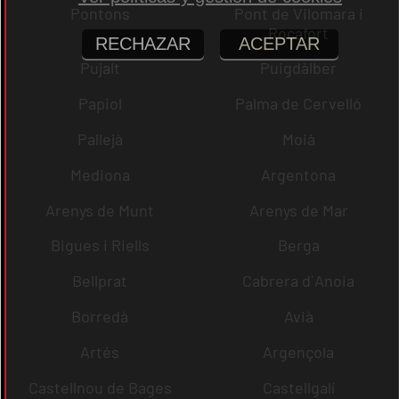
Pontons
Pont de Vilomara i
Rocafort
RECHAZAR
ACEPTAR
Pujalt
Puigdàlber
Papiol
Palma de Cervelló
Pallejà
Moià
Mediona
Argentona
Arenys de Munt
Arenys de Mar
Bigues i Riells
Berga
Bellprat
Cabrera d´Anoia
Borredà
Avià
Artés
Argençola
Castellnou de Bages
Castellgalí