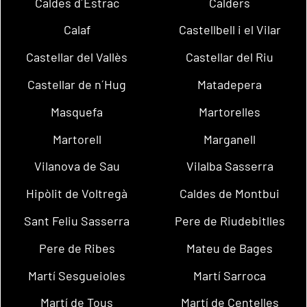
Caldes d´Estrac
Calders
Calaf
Castellbell i el Vilar
Castellar del Vallès
Castellar del Riu
Castellar de n´Hug
Matadepera
Masquefa
Martorelles
Martorell
Marganell
Vilanova de Sau
Vilalba Sasserra
Hipòlit de Voltregà
Caldes de Montbui
Sant Feliu Sasserra
Pere de Riudebitlles
Pere de Ribes
Mateu de Bages
Martí Sesgueioles
Martí Sarroca
Martí de Tous
Martí de Centelles