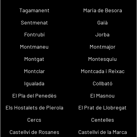
Tagamanent
Maria de Besora
Sentmenat
Gaià
Fontrubí
Jorba
Montmaneu
Montmajor
Montgat
Montesquiu
Montclar
Montcada i Reixac
Igualada
Collbató
El Pla del Penedès
El Masnou
Els Hostalets de Pierola
El Prat de Llobregat
Cercs
Centelles
Castellví de Rosanes
Castellví de la Marca