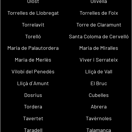
Olost
Olivella
Torrelles de Llobregat
Torrelles de Foix
Torrelavit
Torre de Claramunt
Torelló
Santa Coloma de Cervelló
Maria de Palautordera
Maria de Miralles
Maria de Merlès
Viver i Serrateix
Vilobí del Penedès
Lliçà de Vall
Lliçà d´Amunt
El Bruc
Dosrius
Cubelles
Tordera
Abrera
Tavertet
Tavèrnoles
Taradell
Talamanca