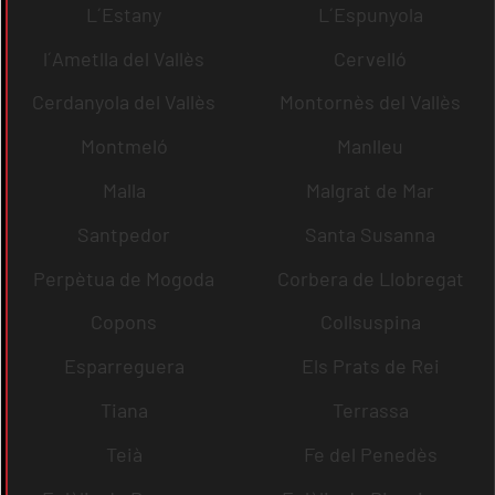
L´Estany
L´Espunyola
l´Ametlla del Vallès
Cervelló
Cerdanyola del Vallès
Montornès del Vallès
Montmeló
Manlleu
Malla
Malgrat de Mar
Santpedor
Santa Susanna
Perpètua de Mogoda
Corbera de Llobregat
Copons
Collsuspina
Esparreguera
Els Prats de Rei
Tiana
Terrassa
Teià
Fe del Penedès