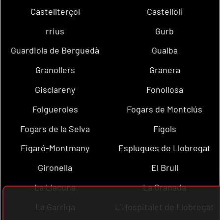
Castellterçol
Castellolí
rrius
Gurb
Guardiola de Berguedà
Gualba
Granollers
Granera
Gisclareny
Fonollosa
Folgueroles
Fogars de Montclús
Fogars de la Selva
Fígols
Figaró-Montmany
Esplugues de Llobregat
Gironella
El Brull
La Llacuna
La Granada
La Garriga
L´Hospitalet de Llobregat