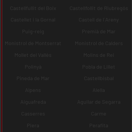
Castellfullit del Boix
Castellfollit de Riubregós
Castellet i la Gornal
Castell de l´Areny
Puig-reig
Premià de Mar
Monistrol de Montserrat
Monistrol de Calders
Mollet del Vallès
Molins de Rei
Polinyà
Pobla de Lillet
Pineda de Mar
Castellbisbal
Alpens
Alella
Aiguafreda
Aguilar de Segarra
Casserres
Carme
Piera
Perafita