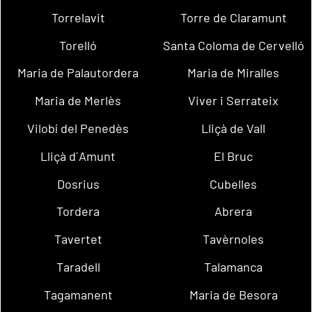
Torrelavit
Torre de Claramunt
Torelló
Santa Coloma de Cervelló
Maria de Palautordera
Maria de Miralles
Maria de Merlès
Viver i Serrateix
Vilobí del Penedès
Lliçà de Vall
Lliçà d´Amunt
El Bruc
Dosrius
Cubelles
Tordera
Abrera
Tavertet
Tavèrnoles
Taradell
Talamanca
Tagamanent
Maria de Besora