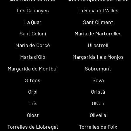
Les Cabanyes
La Roca del Vallès
La Quar
Sant Climent
Sant Celoni
Maria de Martorelles
Maria de Corcó
Ullastrell
Maria d´Oló
Margarida i els Monjos
Margarida de Montbui
Sobremunt
Sitges
Seva
Orpí
Oristà
Orís
Olvan
Olost
Olivella
Torrelles de Llobregat
Torrelles de Foix