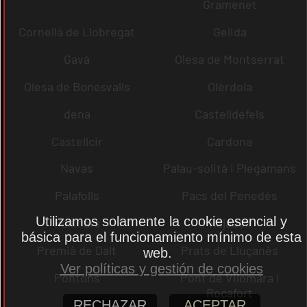
Gramenet
Cornellà de Llobregat
Gelida
Gavà
Olesa de Montserrat
Olesa de Bonesvalls
Olèrdola
dena
Castelldefels
Castellcir
Cardona
Navas
Palau-solità i Plegamans
Palafolls
Pacs del Penedès
Utilizamos solamente la cookie esencial y
Rellinars
Rajadell
básica para el funcionamiento mínimo de esta
Premià de Dalt
Prats de Lluçanès
web.
Ver políticas y gestión de cookies
Pontons
Pont de Vilomara i
Rocafort
RECHAZAR
ACEPTAR