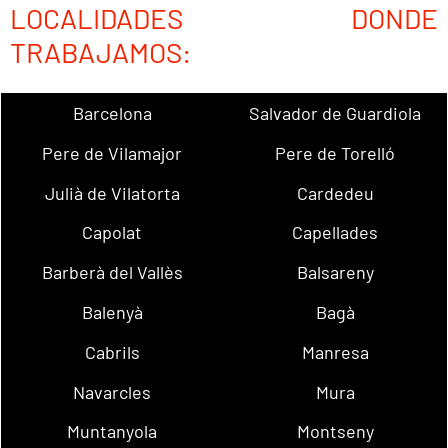
LOCALIDADES DONDE
TRABAJAMOS:
Barcelona
Salvador de Guardiola
Pere de Vilamajor
Pere de Torelló
Julià de Vilatorta
Cardedeu
Capolat
Capellades
Barberà del Vallès
Balsareny
Balenyà
Bagà
Cabrils
Manresa
Navarcles
Mura
Muntanyola
Montseny