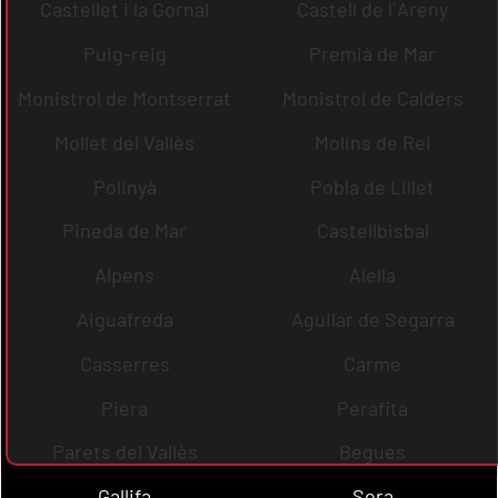
Castellet i la Gornal
Castell de l´Areny
Puig-reig
Premià de Mar
Monistrol de Montserrat
Monistrol de Calders
Mollet del Vallès
Molins de Rei
Polinyà
Pobla de Lillet
Pineda de Mar
Castellbisbal
Alpens
Alella
Aiguafreda
Aguilar de Segarra
Casserres
Carme
Piera
Perafita
Parets del Vallès
Begues
Gallifa
Sora