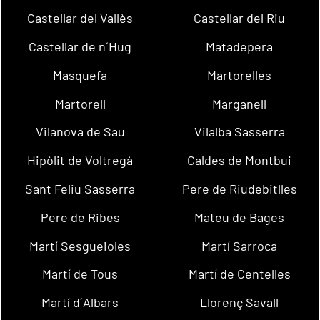
Castellar del Vallès
Castellar del Riu
Castellar de n´Hug
Matadepera
Masquefa
Martorelles
Martorell
Marganell
Vilanova de Sau
Vilalba Sasserra
Hipòlit de Voltregà
Caldes de Montbui
Sant Feliu Sasserra
Pere de Riudebitlles
Pere de Ribes
Mateu de Bages
Martí Sesgueioles
Martí Sarroca
Martí de Tous
Martí de Centelles
Martí d´Albars
Llorenç Savall