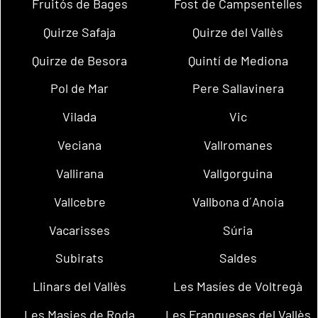
Fruitós de Bages
Fost de Campsentelles
Quirze Safaja
Quirze del Vallès
Quirze de Besora
Quintí de Mediona
Pol de Mar
Pere Sallavinera
Vilada
Vic
Veciana
Vallromanes
Vallirana
Vallgorguina
Vallcebre
Vallbona d´Anoia
Vacarisses
Súria
Subirats
Saldes
Llinars del Vallès
Les Masíes de Voltregà
Les Masies de Roda
Les Franqueses del Vallès