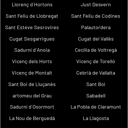
Llorenç d´Hortons
Just Desvern
Sant Feliu de Llobregat
Sant Feliu de Codines
Sant Esteve Sesrovires
Palautordera
Cugat Sesgarrigues
Cugat del Vallès
Sadurní d´Anoia
Cecília de Voltregà
Vicenç dels Horts
Vicenç de Torelló
Vicenç de Montalt
Cebrià de Vallalta
Sant Boi de Lluçanès
Sant Boi
artomeu del Grau
Sabadell
Sadurní d´Osormort
La Pobla de Claramunt
La Nou de Berguedà
La Llagosta