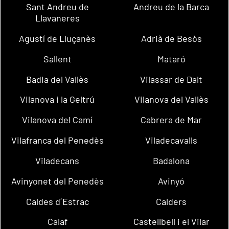
Sant Andreu de
Andreu de la Barca
Llavaneres
Agustí de Lluçanès
Adrià de Besòs
Sallent
Mataró
Badia del Vallès
Vilassar de Dalt
Vilanova i la Geltrú
Vilanova del Vallès
Vilanova del Camí
Cabrera de Mar
Vilafranca del Penedès
Viladecavalls
Viladecans
Badalona
Avinyonet del Penedès
Avinyó
Caldes d´Estrac
Calders
Calaf
Castellbell i el Vilar