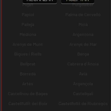
Pujalt
Puigdàlber
Papiol
Palma de Cervelló
Pallejà
Moià
Mediona
Argentona
Arenys de Munt
Arenys de Mar
Bigues i Riells
Berga
Bellprat
Cabrera d´Anoia
Borredà
Avià
Artés
Argençola
Castellnou de Bages
Castellgalí
Castellfullit del Boix
Castellfollit de Riubregós