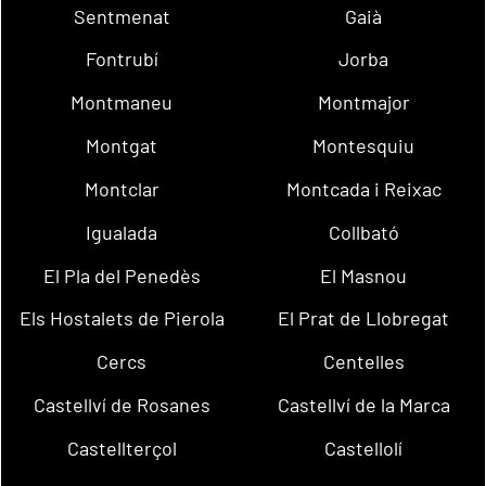
Sentmenat
Gaià
Fontrubí
Jorba
Montmaneu
Montmajor
Montgat
Montesquiu
Montclar
Montcada i Reixac
Igualada
Collbató
El Pla del Penedès
El Masnou
Els Hostalets de Pierola
El Prat de Llobregat
Cercs
Centelles
Castellví de Rosanes
Castellví de la Marca
Castellterçol
Castellolí