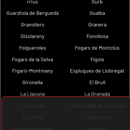
rrius
Gurb
Guardiola de Berguedà
Gualba
Granollers
Granera
Gisclareny
Fonollosa
Folgueroles
Fogars de Montclús
Fogars de la Selva
Fígols
Figaró-Montmany
Esplugues de Llobregat
Gironella
El Brull
La Llacuna
La Granada
La Garriga
L´Hospitalet de Llobregat
L´Estany
L´Espunyola
l´Ametlla del Vallès
Cervelló