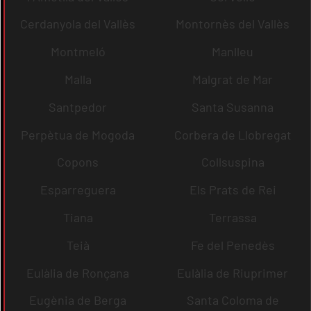
Cerdanyola del Vallès
Montornès del Vallès
Montmeló
Manlleu
Malla
Malgrat de Mar
Santpedor
Santa Susanna
Perpètua de Mogoda
Corbera de Llobregat
Copons
Collsuspina
Esparreguera
Els Prats de Rei
Tiana
Terrassa
Teià
Fe del Penedès
Eulàlia de Ronçana
Eulàlia de Riuprimer
Eugènia de Berga
Santa Coloma de