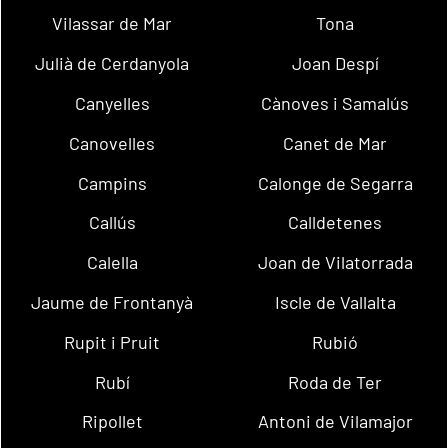
Vilassar de Mar
Tona
Julià de Cerdanyola
Joan Despí
Canyelles
Cànoves i Samalús
Canovelles
Canet de Mar
Campins
Calonge de Segarra
Callús
Calldetenes
Calella
Joan de Vilatorrada
Jaume de Frontanyà
Iscle de Vallalta
Rupit i Pruit
Rubió
Rubí
Roda de Ter
Ripollet
Antoni de Vilamajor