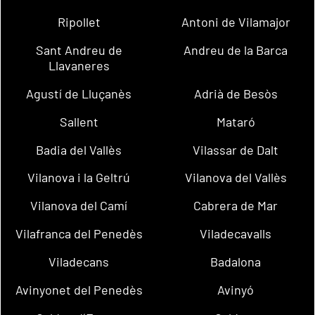
Ripollet
Antoni de Vilamajor
Sant Andreu de
Andreu de la Barca
Llavaneres
Agustí de Lluçanès
Adrià de Besòs
Sallent
Mataró
Badia del Vallès
Vilassar de Dalt
Vilanova i la Geltrú
Vilanova del Vallès
Vilanova del Camí
Cabrera de Mar
Vilafranca del Penedès
Viladecavalls
Viladecans
Badalona
Avinyonet del Penedès
Avinyó