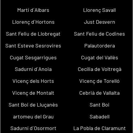
Martí d´Albars
Llorenç Savall
Llorenç d´Hortons
Just Desvern
Sant Feliu de Llobregat
Sant Feliu de Codines
Sant Esteve Sesrovires
Palautordera
Cugat Sesgarrigues
Cugat del Vallès
Sadurní d´Anoia
Cecília de Voltregà
Vicenç dels Horts
Vicenç de Torelló
Vicenç de Montalt
Cebrià de Vallalta
Sant Boi de Lluçanès
Sant Boi
artomeu del Grau
Sabadell
Sadurní d´Osormort
La Pobla de Claramunt