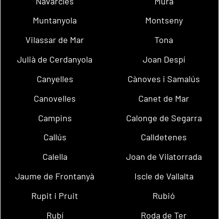
Navarcles
Mura
Muntanyola
Montseny
Vilassar de Mar
Tona
Julià de Cerdanyola
Joan Despí
Canyelles
Cànoves i Samalús
Canovelles
Canet de Mar
Campins
Calonge de Segarra
Callús
Calldetenes
Calella
Joan de Vilatorrada
Jaume de Frontanyà
Iscle de Vallalta
Rupit i Pruit
Rubió
Rubí
Roda de Ter