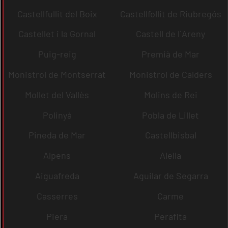
Castellfullit del Boix
Castellfollit de Riubregós
Castellet i la Gornal
Castell de l´Areny
Puig-reig
Premià de Mar
Monistrol de Montserrat
Monistrol de Calders
Mollet del Vallès
Molins de Rei
Polinyà
Pobla de Lillet
Pineda de Mar
Castellbisbal
Alpens
Alella
Aiguafreda
Aguilar de Segarra
Casserres
Carme
Piera
Perafita