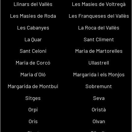
Llinars del Vallès
Les Masíes de Voltregà
Les Masies de Roda
Les Franqueses del Vallès
Les Cabanyes
La Roca del Vallès
La Quar
Sant Climent
Sant Celoni
Maria de Martorelles
Maria de Corcó
Ullastrell
Maria d´Oló
Margarida i els Monjos
Margarida de Montbui
Sobremunt
Sitges
Seva
Orpí
Oristà
Orís
Olvan