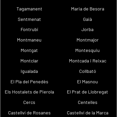
Tagamanent
Maria de Besora
Sentmenat
Gaià
Fontrubí
Jorba
Montmaneu
Montmajor
Montgat
Montesquiu
Montclar
Montcada i Reixac
Igualada
Collbató
El Pla del Penedès
El Masnou
Els Hostalets de Pierola
El Prat de Llobregat
Cercs
Centelles
Castellví de Rosanes
Castellví de la Marca