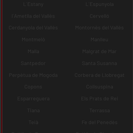
L´Estany
L´Espunyola
l´Ametlla del Vallès
Cervelló
Cerdanyola del Vallès
Montornès del Vallès
Montmeló
Manlleu
Malla
Malgrat de Mar
Santpedor
Santa Susanna
Perpètua de Mogoda
Corbera de Llobregat
Copons
Collsuspina
Esparreguera
Els Prats de Rei
Tiana
Terrassa
Teià
Fe del Penedès