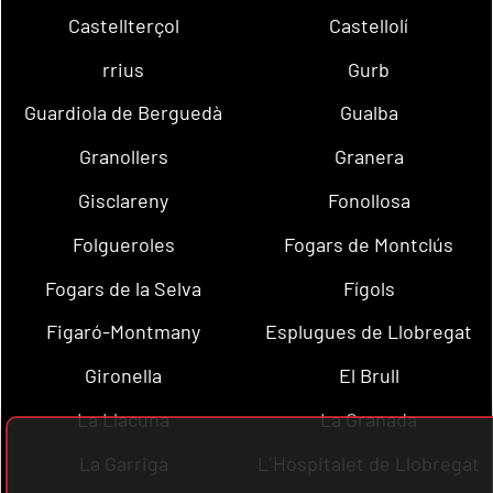
Castellterçol
Castellolí
rrius
Gurb
Guardiola de Berguedà
Gualba
Granollers
Granera
Gisclareny
Fonollosa
Folgueroles
Fogars de Montclús
Fogars de la Selva
Fígols
Figaró-Montmany
Esplugues de Llobregat
Gironella
El Brull
La Llacuna
La Granada
La Garriga
L´Hospitalet de Llobregat