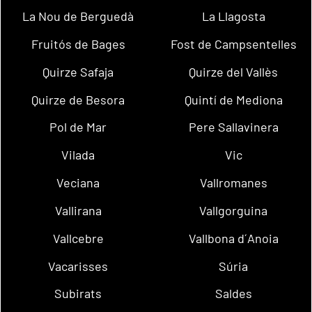
La Nou de Berguedà
La Llagosta
Fruitós de Bages
Fost de Campsentelles
Quirze Safaja
Quirze del Vallès
Quirze de Besora
Quintí de Mediona
Pol de Mar
Pere Sallavinera
Vilada
Vic
Veciana
Vallromanes
Vallirana
Vallgorguina
Vallcebre
Vallbona d´Anoia
Vacarisses
Súria
Subirats
Saldes