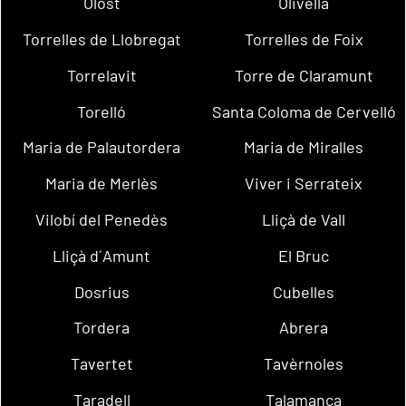
Olost
Olivella
Torrelles de Llobregat
Torrelles de Foix
Torrelavit
Torre de Claramunt
Torelló
Santa Coloma de Cervelló
Maria de Palautordera
Maria de Miralles
Maria de Merlès
Viver i Serrateix
Vilobí del Penedès
Lliçà de Vall
Lliçà d´Amunt
El Bruc
Dosrius
Cubelles
Tordera
Abrera
Tavertet
Tavèrnoles
Taradell
Talamanca