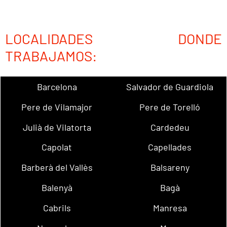
LOCALIDADES DONDE
TRABAJAMOS:
Barcelona
Salvador de Guardiola
Pere de Vilamajor
Pere de Torelló
Julià de Vilatorta
Cardedeu
Capolat
Capellades
Barberà del Vallès
Balsareny
Balenyà
Bagà
Cabrils
Manresa