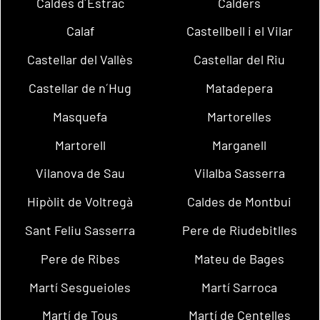
Caldes d´Estrac
Calders
Calaf
Castellbell i el Vilar
Castellar del Vallès
Castellar del Riu
Castellar de n´Hug
Matadepera
Masquefa
Martorelles
Martorell
Marganell
Vilanova de Sau
Vilalba Sasserra
Hipòlit de Voltregà
Caldes de Montbui
Sant Feliu Sasserra
Pere de Riudebitlles
Pere de Ribes
Mateu de Bages
Martí Sesgueioles
Martí Sarroca
Martí de Tous
Martí de Centelles