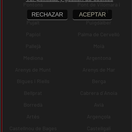
Pontons
Pont de Vilomara i
Rocafort
RECHAZAR
ACEPTAR
Pujalt
Puigdàlber
Papiol
Palma de Cervelló
Pallejà
Moià
Mediona
Argentona
Arenys de Munt
Arenys de Mar
Bigues i Riells
Berga
Bellprat
Cabrera d´Anoia
Borredà
Avià
Artés
Argençola
Castellnou de Bages
Castellgalí