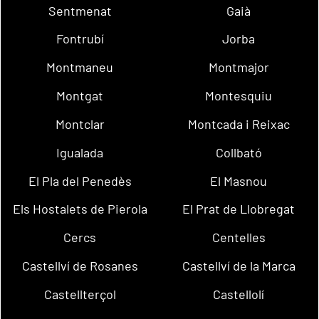
Sentmenat
Gaià
Fontrubí
Jorba
Montmaneu
Montmajor
Montgat
Montesquiu
Montclar
Montcada i Reixac
Igualada
Collbató
El Pla del Penedès
El Masnou
Els Hostalets de Pierola
El Prat de Llobregat
Cercs
Centelles
Castellví de Rosanes
Castellví de la Marca
Castellterçol
Castellolí