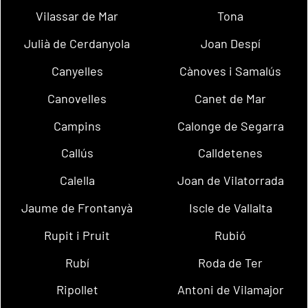
Vilassar de Mar
Tona
Julià de Cerdanyola
Joan Despí
Canyelles
Cànoves i Samalús
Canovelles
Canet de Mar
Campins
Calonge de Segarra
Callús
Calldetenes
Calella
Joan de Vilatorrada
Jaume de Frontanyà
Iscle de Vallalta
Rupit i Pruit
Rubió
Rubí
Roda de Ter
Ripollet
Antoni de Vilamajor