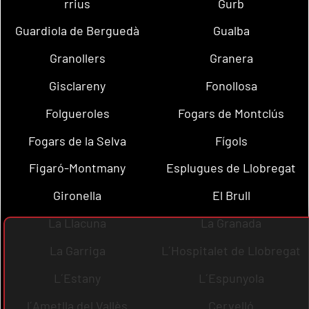
rrius
Gurb
Guardiola de Berguedà
Gualba
Granollers
Granera
Gisclareny
Fonollosa
Folgueroles
Fogars de Montclús
Fogars de la Selva
Fígols
Figaró-Montmany
Esplugues de Llobregat
Gironella
El Brull
La Llacuna
La Granada
La Garriga
L´Hospitalet de Llobregat
L´Estany
L´Espunyola
l´Ametlla del Vallès
Cervelló