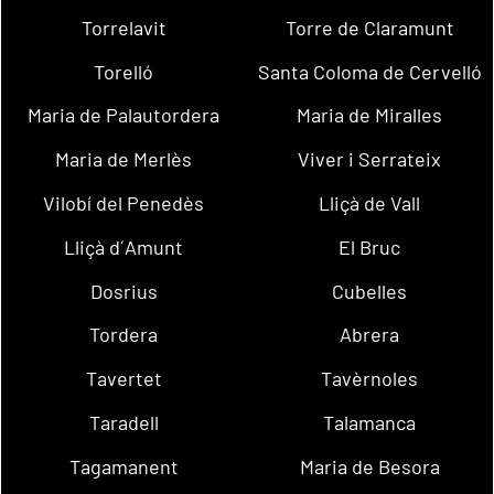
Torrelavit
Torre de Claramunt
Torelló
Santa Coloma de Cervelló
Maria de Palautordera
Maria de Miralles
Maria de Merlès
Viver i Serrateix
Vilobí del Penedès
Lliçà de Vall
Lliçà d´Amunt
El Bruc
Dosrius
Cubelles
Tordera
Abrera
Tavertet
Tavèrnoles
Taradell
Talamanca
Tagamanent
Maria de Besora