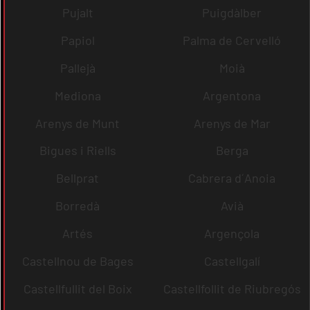
Pujalt
Puigdàlber
Papiol
Palma de Cervelló
Pallejà
Moià
Mediona
Argentona
Arenys de Munt
Arenys de Mar
Bigues i Riells
Berga
Bellprat
Cabrera d´Anoia
Borredà
Avià
Artés
Argençola
Castellnou de Bages
Castellgalí
Castellfullit del Boix
Castellfollit de Riubregós