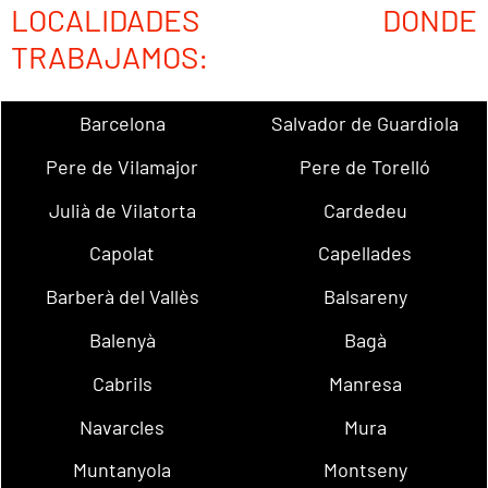
LOCALIDADES DONDE
TRABAJAMOS:
Barcelona
Salvador de Guardiola
Pere de Vilamajor
Pere de Torelló
Julià de Vilatorta
Cardedeu
Capolat
Capellades
Barberà del Vallès
Balsareny
Balenyà
Bagà
Cabrils
Manresa
Navarcles
Mura
Muntanyola
Montseny