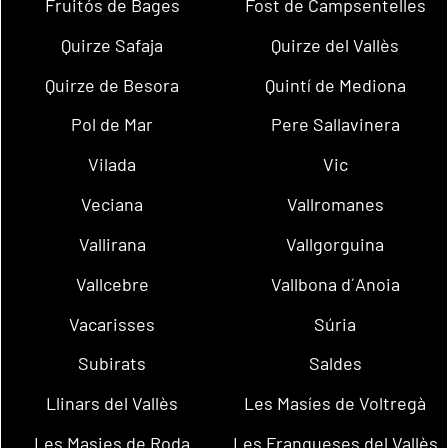
Fruitós de Bages
Fost de Campsentelles
Quirze Safaja
Quirze del Vallès
Quirze de Besora
Quintí de Mediona
Pol de Mar
Pere Sallavinera
Vilada
Vic
Veciana
Vallromanes
Vallirana
Vallgorguina
Vallcebre
Vallbona d´Anoia
Vacarisses
Súria
Subirats
Saldes
Llinars del Vallès
Les Masíes de Voltregà
Les Masies de Roda
Les Franqueses del Vallès