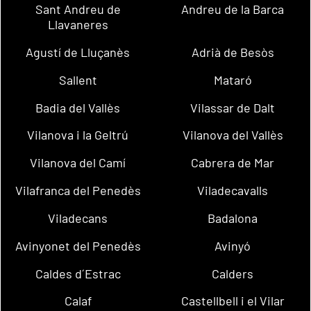
Sant Andreu de
Andreu de la Barca
Llavaneres
Agustí de Lluçanès
Adrià de Besòs
Sallent
Mataró
Badia del Vallès
Vilassar de Dalt
Vilanova i la Geltrú
Vilanova del Vallès
Vilanova del Camí
Cabrera de Mar
Vilafranca del Penedès
Viladecavalls
Viladecans
Badalona
Avinyonet del Penedès
Avinyó
Caldes d´Estrac
Calders
Calaf
Castellbell i el Vilar