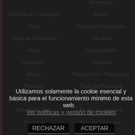
Gramenet
Cornellà de Llobregat
Gelida
Gavà
Olesa de Montserrat
Olesa de Bonesvalls
Olèrdola
dena
Castelldefels
Castellcir
Cardona
Navas
Palau-solità i Plegamans
Palafolls
Pacs del Penedès
Utilizamos solamente la cookie esencial y
Rellinars
Rajadell
básica para el funcionamiento mínimo de esta
web.
Premià de Dalt
Prats de Lluçanès
Ver políticas y gestión de cookies
Pontons
Pont de Vilomara i
RECHAZAR
ACEPTAR
Rocafort