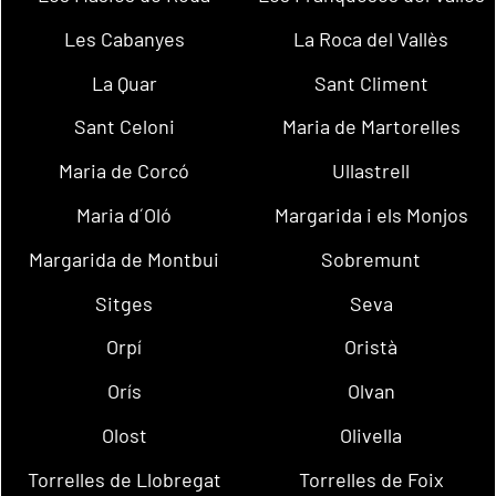
Les Cabanyes
La Roca del Vallès
La Quar
Sant Climent
Sant Celoni
Maria de Martorelles
Maria de Corcó
Ullastrell
Maria d´Oló
Margarida i els Monjos
Margarida de Montbui
Sobremunt
Sitges
Seva
Orpí
Oristà
Orís
Olvan
Olost
Olivella
Torrelles de Llobregat
Torrelles de Foix