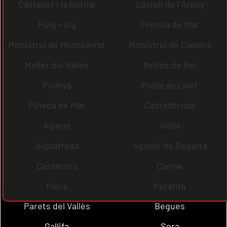
Castellet i la Gornal
Castell de l´Areny
Puig-reig
Premià de Mar
Monistrol de Montserrat
Monistrol de Calders
Mollet del Vallès
Molins de Rei
Polinyà
Pobla de Lillet
Pineda de Mar
Castellbisbal
Alpens
Alella
Aiguafreda
Aguilar de Segarra
Casserres
Carme
Piera
Perafita
Parets del Vallès
Begues
Gallifa
Sora