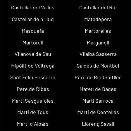
Castellar del Vallès
Castellar del Riu
Castellar de n´Hug
Matadepera
Masquefa
Martorelles
Martorell
Marganell
Vilanova de Sau
Vilalba Sasserra
Hipòlit de Voltregà
Caldes de Montbui
Sant Feliu Sasserra
Pere de Riudebitlles
Pere de Ribes
Mateu de Bages
Martí Sesgueioles
Martí Sarroca
Martí de Tous
Martí de Centelles
Martí d´Albars
Llorenç Savall