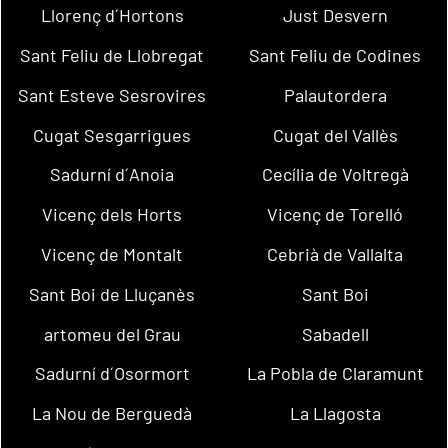
Llorenç d´Hortons
Just Desvern
Sant Feliu de Llobregat
Sant Feliu de Codines
Sant Esteve Sesrovires
Palautordera
Cugat Sesgarrigues
Cugat del Vallès
Sadurní d´Anoia
Cecília de Voltregà
Vicenç dels Horts
Vicenç de Torelló
Vicenç de Montalt
Cebrià de Vallalta
Sant Boi de Lluçanès
Sant Boi
artomeu del Grau
Sabadell
Sadurní d´Osormort
La Pobla de Claramunt
La Nou de Berguedà
La Llagosta