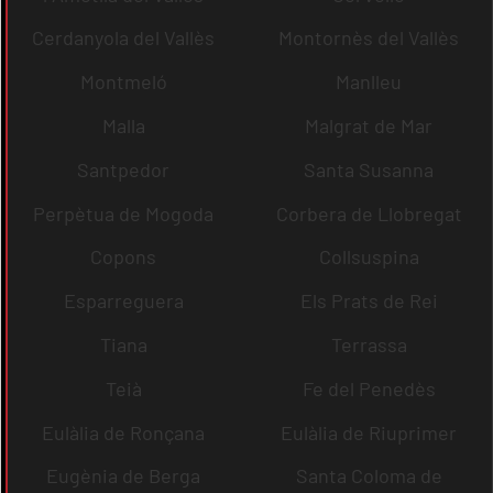
Cerdanyola del Vallès
Montornès del Vallès
Montmeló
Manlleu
Malla
Malgrat de Mar
Santpedor
Santa Susanna
Perpètua de Mogoda
Corbera de Llobregat
Copons
Collsuspina
Esparreguera
Els Prats de Rei
Tiana
Terrassa
Teià
Fe del Penedès
Eulàlia de Ronçana
Eulàlia de Riuprimer
Eugènia de Berga
Santa Coloma de