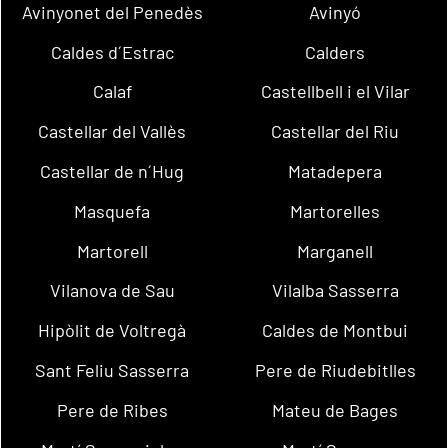
Avinyonet del Penedès
Avinyó
Caldes d´Estrac
Calders
Calaf
Castellbell i el Vilar
Castellar del Vallès
Castellar del Riu
Castellar de n´Hug
Matadepera
Masquefa
Martorelles
Martorell
Marganell
Vilanova de Sau
Vilalba Sasserra
Hipòlit de Voltregà
Caldes de Montbui
Sant Feliu Sasserra
Pere de Riudebitlles
Pere de Ribes
Mateu de Bages