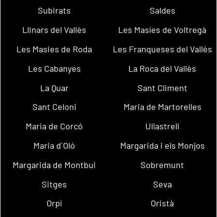
Subirats
Saldes
Llinars del Vallès
Les Masíes de Voltregà
Les Masies de Roda
Les Franqueses del Vallès
Les Cabanyes
La Roca del Vallès
La Quar
Sant Climent
Sant Celoni
Maria de Martorelles
Maria de Corcó
Ullastrell
Maria d´Oló
Margarida i els Monjos
Margarida de Montbui
Sobremunt
Sitges
Seva
Orpí
Oristà