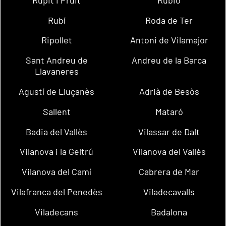
Rubí
Roda de Ter
Ripollet
Antoni de Vilamajor
Sant Andreu de
Andreu de la Barca
Llavaneres
Agustí de Lluçanès
Adrià de Besòs
Sallent
Mataró
Badia del Vallès
Vilassar de Dalt
Vilanova i la Geltrú
Vilanova del Vallès
Vilanova del Camí
Cabrera de Mar
Vilafranca del Penedès
Viladecavalls
Viladecans
Badalona