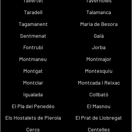
Tavertet
Tavèrnoles
Taradell
Talamanca
Tagamanent
Maria de Besora
Sentmenat
Gaià
Fontrubí
Jorba
Montmaneu
Montmajor
Montgat
Montesquiu
Montclar
Montcada i Reixac
Igualada
Collbató
El Pla del Penedès
El Masnou
Els Hostalets de Pierola
El Prat de Llobregat
Cercs
Centelles