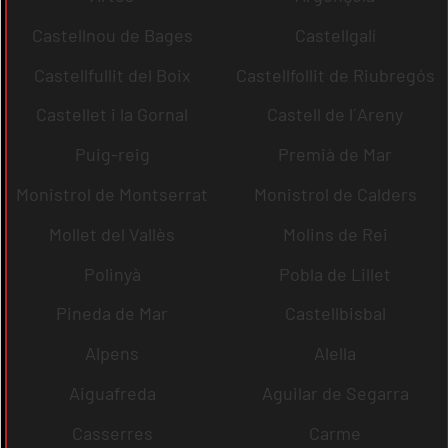
Castellnou de Bages
Castellgalí
Castellfullit del Boix
Castellfollit de Riubregós
Castellet i la Gornal
Castell de l´Areny
Puig-reig
Premià de Mar
Monistrol de Montserrat
Monistrol de Calders
Mollet del Vallès
Molins de Rei
Polinyà
Pobla de Lillet
Pineda de Mar
Castellbisbal
Alpens
Alella
Aiguafreda
Aguilar de Segarra
Casserres
Carme