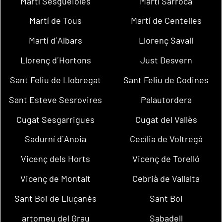
Martí Sesgueioles
Martí Sarroca
Martí de Tous
Martí de Centelles
Martí d´Albars
Llorenç Savall
Llorenç d´Hortons
Just Desvern
Sant Feliu de Llobregat
Sant Feliu de Codines
Sant Esteve Sesrovires
Palautordera
Cugat Sesgarrigues
Cugat del Vallès
Sadurní d´Anoia
Cecília de Voltregà
Vicenç dels Horts
Vicenç de Torelló
Vicenç de Montalt
Cebrià de Vallalta
Sant Boi de Lluçanès
Sant Boi
artomeu del Grau
Sabadell