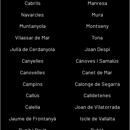
Cabrils
Manresa
Navarcles
Mura
Muntanyola
Montseny
Vilassar de Mar
Tona
Julià de Cerdanyola
Joan Despí
Canyelles
Cànoves i Samalús
Canovelles
Canet de Mar
Campins
Calonge de Segarra
Callús
Calldetenes
Calella
Joan de Vilatorrada
Jaume de Frontanyà
Iscle de Vallalta
Rupit i Pruit
Rubió