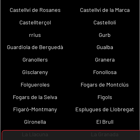
Castellví de Rosanes
Castellví de la Marca
Castellterçol
Castellolí
rrius
Gurb
Guardiola de Berguedà
Gualba
Granollers
Granera
Gisclareny
Fonollosa
Folgueroles
Fogars de Montclús
Fogars de la Selva
Fígols
Figaró-Montmany
Esplugues de Llobregat
Gironella
El Brull
La Llacuna
La Granada