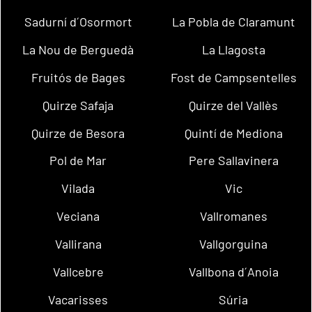
Sadurní d´Osormort
La Pobla de Claramunt
La Nou de Berguedà
La Llagosta
Fruitós de Bages
Fost de Campsentelles
Quirze Safaja
Quirze del Vallès
Quirze de Besora
Quintí de Mediona
Pol de Mar
Pere Sallavinera
Vilada
Vic
Veciana
Vallromanes
Vallirana
Vallgorguina
Vallcebre
Vallbona d´Anoia
Vacarisses
Súria