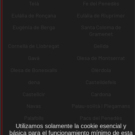
Teià
Fe del Penedès
Eulàlia de Ronçana
Eulàlia de Riuprimer
Eugènia de Berga
Santa Coloma de
Gramenet
Cornellà de Llobregat
Gelida
Gavà
Olesa de Montserrat
Olesa de Bonesvalls
Olèrdola
dena
Castelldefels
Castellcir
Cardona
Navas
Palau-solità i Plegamans
Palafolls
Pacs del Penedès
Utilizamos solamente la cookie esencial y
Rellinars
Rajadell
básica para el funcionamiento mínimo de esta