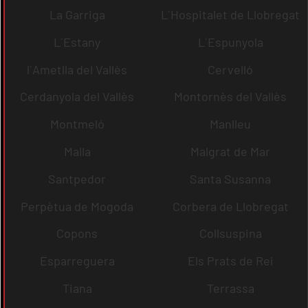
La Garriga
L´Hospitalet de Llobregat
L´Estany
L´Espunyola
l´Ametlla del Vallès
Cervelló
Cerdanyola del Vallès
Montornès del Vallès
Montmeló
Manlleu
Malla
Malgrat de Mar
Santpedor
Santa Susanna
Perpètua de Mogoda
Corbera de Llobregat
Copons
Collsuspina
Esparreguera
Els Prats de Rei
Tiana
Terrassa