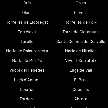
Orís
Olvan
Olost
Olivella
Torrelles de Llobregat
Torrelles de Foix
Torrelavit
Torre de Claramunt
Torelló
Santa Coloma de Cervelló
Maria de Palautordera
Maria de Miralles
Maria de Merlès
Viver i Serrateix
Vilobí del Penedès
Lliçà de Vall
Lliçà d´Amunt
El Bruc
Dosrius
Cubelles
Tordera
Abrera