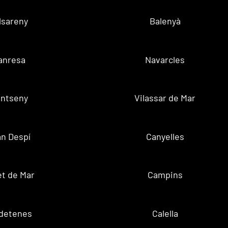
lsareny
Balenyà
anresa
Navarcles
ntseny
Vilassar de Mar
n Despí
Canyelles
t de Mar
Campins
ldetenes
Calella