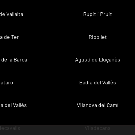
de Vallalta
Rupit i Pruit
a de Ter
Ripollet
de la Barca
Agustí de Lluçanès
ataró
Badia del Vallès
a del Vallès
Vilanova del Camí
decavalls
Viladecans