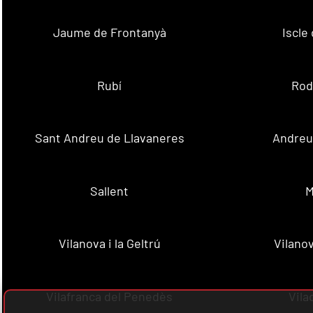
Jaume de Frontanyà
Iscle 
Rubí
Rod
Sant Andreu de Llavaneres
Andreu 
Sallent
M
Vilanova i la Geltrú
Vilanov
Vilafranca del Penedès
Vila