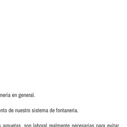
nerí­a en general.
to de nuestro sistema de fontanerí­a.
as arquetas, son laboral realmente necesarias para evitar