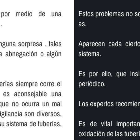
r por medio de una
Estos problemas no so
.
as.
nguna sorpresa , tales
Aparecen cada ciert
na abnegación o algún
sistema.
Es por ello, que ins
rí­as siempre corre el
periódico.
 es aconsejable una
 que no ocurra un mal
Los expertos recomien
gilancia son diversos,
 sistema de tuberí­as,
Es de vital importa
oxidación de las tuber