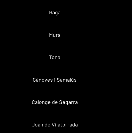
Bagà
Mura
Tona
Cànoves i Samalús
Calonge de Segarra
Joan de Vilatorrada