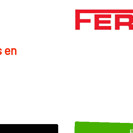
s en
E