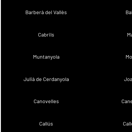
Barberà del Vallès
Ba
Cabrils
M
Muntanyola
Mo
Julià de Cerdanyola
Joa
Canovelles
Cane
Callús
Cal