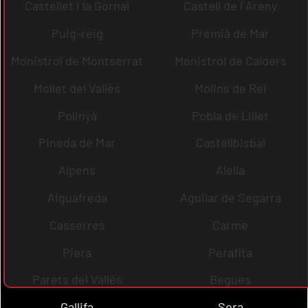
Castellet i la Gornal
Castell de l´Areny
Puig-reig
Premià de Mar
Monistrol de Montserrat
Monistrol de Calders
Mollet del Vallès
Molins de Rei
Polinyà
Pobla de Lillet
Pineda de Mar
Castellbisbal
Alpens
Alella
Aiguafreda
Aguilar de Segarra
Casserres
Carme
Piera
Perafita
Parets del Vallès
Begues
Gallifa
Sora