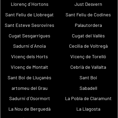
Llorenç d´Hortons
Just Desvern
Sant Feliu de Llobregat
Sant Feliu de Codines
Sant Esteve Sesrovires
Palautordera
Cugat Sesgarrigues
Cugat del Vallès
Sadurní d´Anoia
Cecília de Voltregà
Vicenç dels Horts
Vicenç de Torelló
Vicenç de Montalt
Cebrià de Vallalta
Sant Boi de Lluçanès
Sant Boi
artomeu del Grau
Sabadell
Sadurní d´Osormort
La Pobla de Claramunt
La Nou de Berguedà
La Llagosta