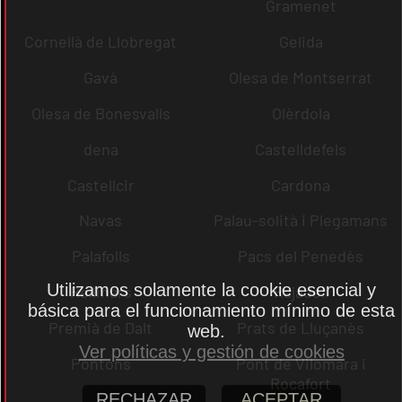
Gramenet
Cornellà de Llobregat
Gelida
Gavà
Olesa de Montserrat
Olesa de Bonesvalls
Olèrdola
dena
Castelldefels
Castellcir
Cardona
Navas
Palau-solità i Plegamans
Palafolls
Pacs del Penedès
Utilizamos solamente la cookie esencial y
Rellinars
Rajadell
básica para el funcionamiento mínimo de esta
Premià de Dalt
Prats de Lluçanès
web.
Ver políticas y gestión de cookies
Pontons
Pont de Vilomara i
Rocafort
RECHAZAR
ACEPTAR