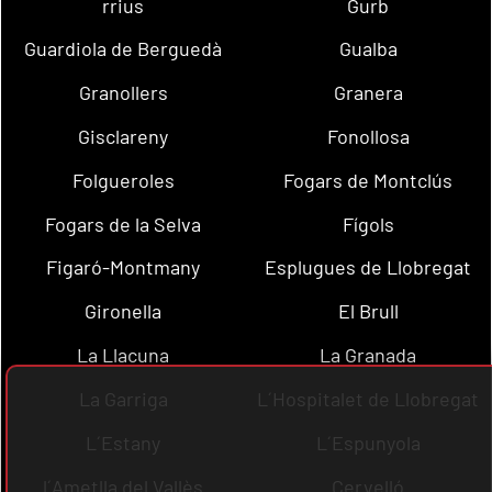
rrius
Gurb
Guardiola de Berguedà
Gualba
Granollers
Granera
Gisclareny
Fonollosa
Folgueroles
Fogars de Montclús
Fogars de la Selva
Fígols
Figaró-Montmany
Esplugues de Llobregat
Gironella
El Brull
La Llacuna
La Granada
La Garriga
L´Hospitalet de Llobregat
L´Estany
L´Espunyola
l´Ametlla del Vallès
Cervelló