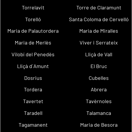
Torrelavit
Torre de Claramunt
Torelló
Santa Coloma de Cervelló
Maria de Palautordera
Maria de Miralles
Maria de Merlès
Viver i Serrateix
Vilobí del Penedès
Lliçà de Vall
Lliçà d´Amunt
El Bruc
Dosrius
Cubelles
Tordera
Abrera
Tavertet
Tavèrnoles
Taradell
Talamanca
Tagamanent
Maria de Besora