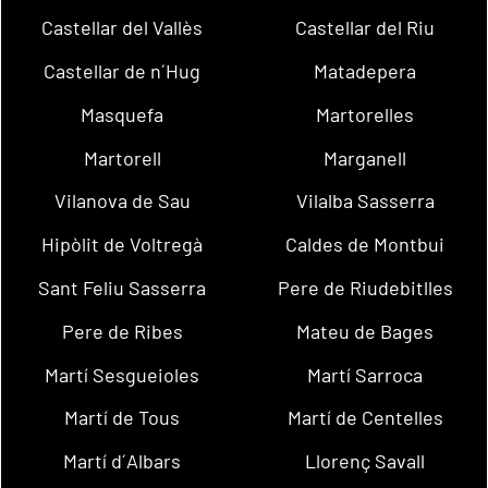
Castellar del Vallès
Castellar del Riu
Castellar de n´Hug
Matadepera
Masquefa
Martorelles
Martorell
Marganell
Vilanova de Sau
Vilalba Sasserra
Hipòlit de Voltregà
Caldes de Montbui
Sant Feliu Sasserra
Pere de Riudebitlles
Pere de Ribes
Mateu de Bages
Martí Sesgueioles
Martí Sarroca
Martí de Tous
Martí de Centelles
Martí d´Albars
Llorenç Savall