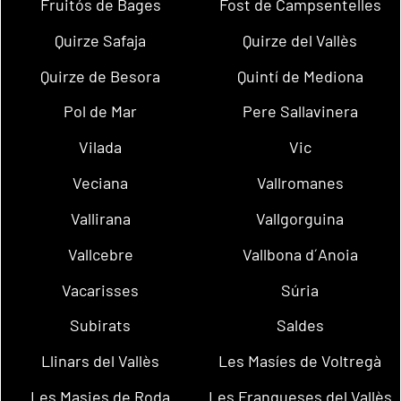
Fruitós de Bages
Fost de Campsentelles
Quirze Safaja
Quirze del Vallès
Quirze de Besora
Quintí de Mediona
Pol de Mar
Pere Sallavinera
Vilada
Vic
Veciana
Vallromanes
Vallirana
Vallgorguina
Vallcebre
Vallbona d´Anoia
Vacarisses
Súria
Subirats
Saldes
Llinars del Vallès
Les Masíes de Voltregà
Les Masies de Roda
Les Franqueses del Vallès