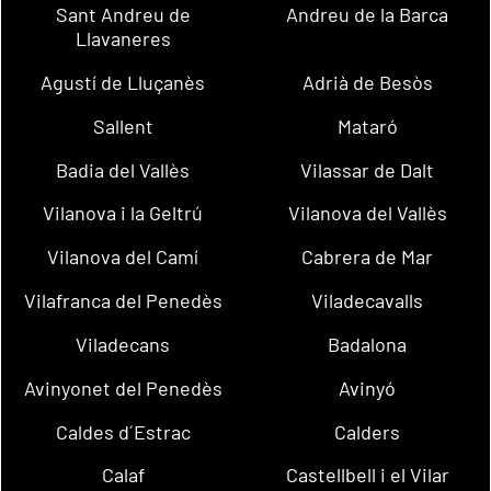
Sant Andreu de
Andreu de la Barca
Llavaneres
Agustí de Lluçanès
Adrià de Besòs
Sallent
Mataró
Badia del Vallès
Vilassar de Dalt
Vilanova i la Geltrú
Vilanova del Vallès
Vilanova del Camí
Cabrera de Mar
Vilafranca del Penedès
Viladecavalls
Viladecans
Badalona
Avinyonet del Penedès
Avinyó
Caldes d´Estrac
Calders
Calaf
Castellbell i el Vilar