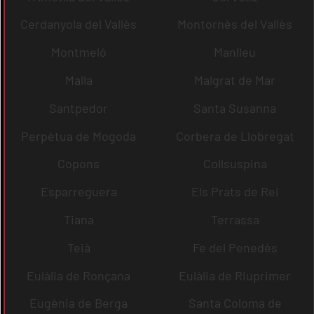
Cerdanyola del Vallès
Montornès del Vallès
Montmeló
Manlleu
Malla
Malgrat de Mar
Santpedor
Santa Susanna
Perpètua de Mogoda
Corbera de Llobregat
Copons
Collsuspina
Esparreguera
Els Prats de Rei
Tiana
Terrassa
Teià
Fe del Penedès
Eulàlia de Ronçana
Eulàlia de Riuprimer
Eugènia de Berga
Santa Coloma de