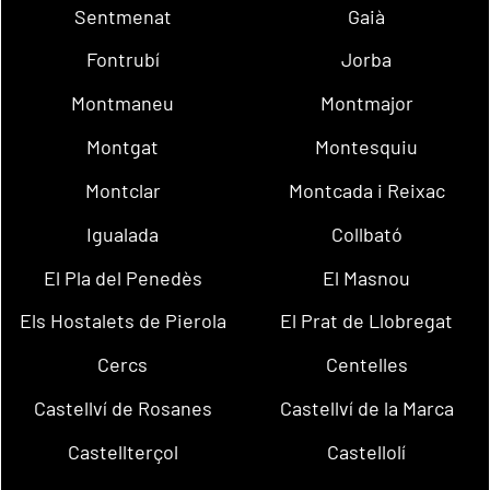
Sentmenat
Gaià
Fontrubí
Jorba
Montmaneu
Montmajor
Montgat
Montesquiu
Montclar
Montcada i Reixac
Igualada
Collbató
El Pla del Penedès
El Masnou
Els Hostalets de Pierola
El Prat de Llobregat
Cercs
Centelles
Castellví de Rosanes
Castellví de la Marca
Castellterçol
Castellolí