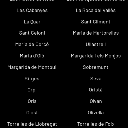
Les Cabanyes
La Roca del Vallès
La Quar
Sant Climent
Sant Celoni
Maria de Martorelles
Maria de Corcó
Ullastrell
Maria d´Oló
Margarida i els Monjos
Margarida de Montbui
Sobremunt
Sitges
Seva
Orpí
Oristà
Orís
Olvan
Olost
Olivella
Torrelles de Llobregat
Torrelles de Foix