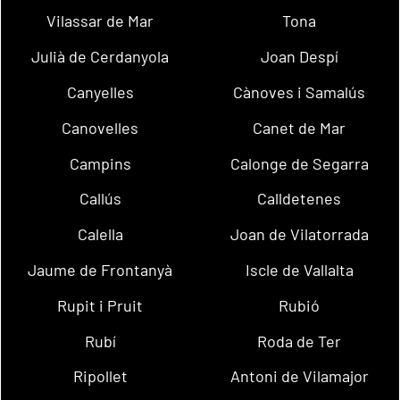
Vilassar de Mar
Tona
Julià de Cerdanyola
Joan Despí
Canyelles
Cànoves i Samalús
Canovelles
Canet de Mar
Campins
Calonge de Segarra
Callús
Calldetenes
Calella
Joan de Vilatorrada
Jaume de Frontanyà
Iscle de Vallalta
Rupit i Pruit
Rubió
Rubí
Roda de Ter
Ripollet
Antoni de Vilamajor