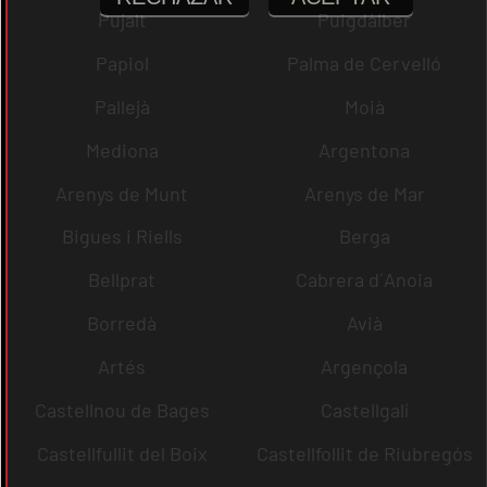
Pujalt
Puigdàlber
Papiol
Palma de Cervelló
Pallejà
Moià
Mediona
Argentona
Arenys de Munt
Arenys de Mar
Bigues i Riells
Berga
Bellprat
Cabrera d´Anoia
Borredà
Avià
Artés
Argençola
Castellnou de Bages
Castellgalí
Castellfullit del Boix
Castellfollit de Riubregós