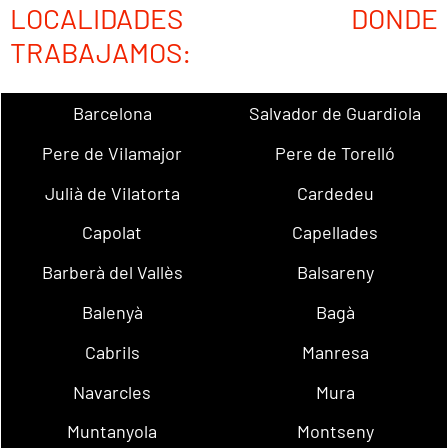
LOCALIDADES DONDE
TRABAJAMOS:
Barcelona
Salvador de Guardiola
Pere de Vilamajor
Pere de Torelló
Julià de Vilatorta
Cardedeu
Capolat
Capellades
Barberà del Vallès
Balsareny
Balenyà
Bagà
Cabrils
Manresa
Navarcles
Mura
Muntanyola
Montseny