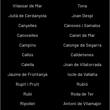
Vilassar de Mar
Tona
Julià de Cerdanyola
Joan Despí
Canyelles
Cànoves i Samalús
Canovelles
Canet de Mar
Campins
Calonge de Segarra
Callús
Calldetenes
Calella
Joan de Vilatorrada
Jaume de Frontanyà
Iscle de Vallalta
Rupit i Pruit
Rubió
Rubí
Roda de Ter
Ripollet
Antoni de Vilamajor