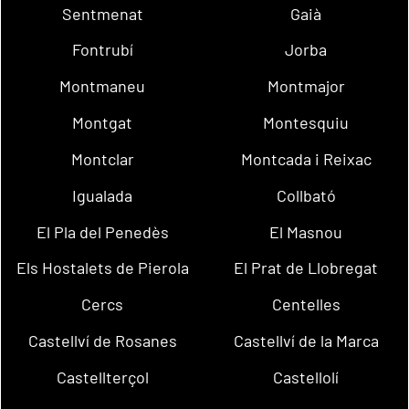
Sentmenat
Gaià
Fontrubí
Jorba
Montmaneu
Montmajor
Montgat
Montesquiu
Montclar
Montcada i Reixac
Igualada
Collbató
El Pla del Penedès
El Masnou
Els Hostalets de Pierola
El Prat de Llobregat
Cercs
Centelles
Castellví de Rosanes
Castellví de la Marca
Castellterçol
Castellolí