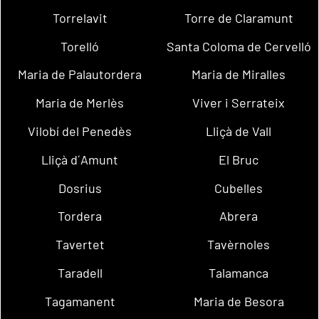
Torrelavit
Torre de Claramunt
Torelló
Santa Coloma de Cervelló
Maria de Palautordera
Maria de Miralles
Maria de Merlès
Viver i Serrateix
Vilobí del Penedès
Lliçà de Vall
Lliçà d´Amunt
El Bruc
Dosrius
Cubelles
Tordera
Abrera
Tavertet
Tavèrnoles
Taradell
Talamanca
Tagamanent
Maria de Besora