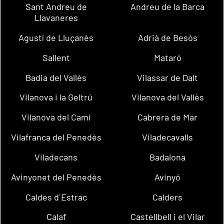
Sant Andreu de
Andreu de la Barca
Llavaneres
Agustí de Lluçanès
Adrià de Besòs
Sallent
Mataró
Badia del Vallès
Vilassar de Dalt
Vilanova i la Geltrú
Vilanova del Vallès
Vilanova del Camí
Cabrera de Mar
Vilafranca del Penedès
Viladecavalls
Viladecans
Badalona
Avinyonet del Penedès
Avinyó
Caldes d´Estrac
Calders
Calaf
Castellbell i el Vilar