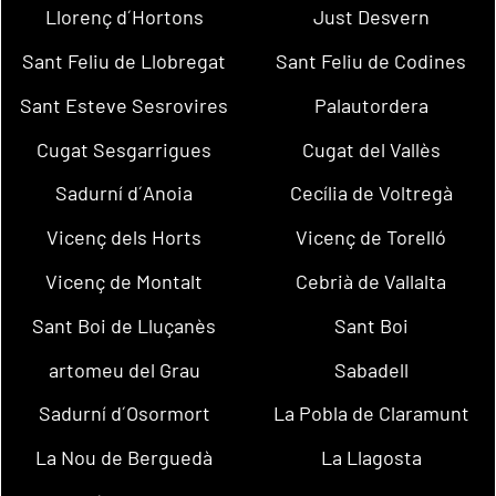
Llorenç d´Hortons
Just Desvern
Sant Feliu de Llobregat
Sant Feliu de Codines
Sant Esteve Sesrovires
Palautordera
Cugat Sesgarrigues
Cugat del Vallès
Sadurní d´Anoia
Cecília de Voltregà
Vicenç dels Horts
Vicenç de Torelló
Vicenç de Montalt
Cebrià de Vallalta
Sant Boi de Lluçanès
Sant Boi
artomeu del Grau
Sabadell
Sadurní d´Osormort
La Pobla de Claramunt
La Nou de Berguedà
La Llagosta