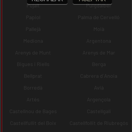
Pujalt
Puigdàlber
Papiol
Palma de Cervelló
Pallejà
Moià
Mediona
Argentona
Arenys de Munt
Arenys de Mar
Bigues i Riells
Berga
Bellprat
Cabrera d´Anoia
Borredà
Avià
Artés
Argençola
Castellnou de Bages
Castellgalí
Castellfullit del Boix
Castellfollit de Riubregós