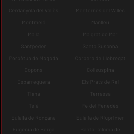
Cerdanyola del Vallès
Montornès del Vallès
Montmeló
Manlleu
Malla
Malgrat de Mar
Santpedor
Santa Susanna
Perpètua de Mogoda
Corbera de Llobregat
Copons
Collsuspina
Esparreguera
Els Prats de Rei
Tiana
Terrassa
Teià
Fe del Penedès
Eulàlia de Ronçana
Eulàlia de Riuprimer
Eugènia de Berga
Santa Coloma de