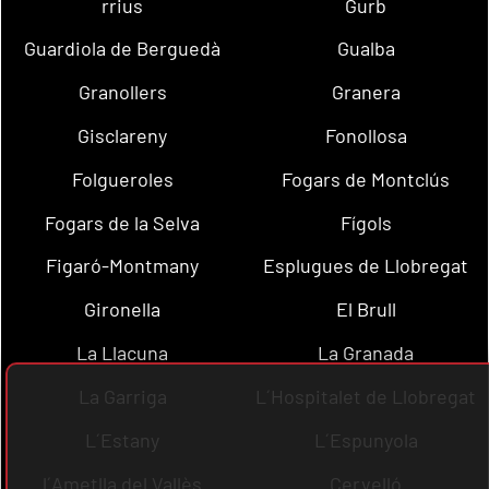
rrius
Gurb
Guardiola de Berguedà
Gualba
Granollers
Granera
Gisclareny
Fonollosa
Folgueroles
Fogars de Montclús
Fogars de la Selva
Fígols
Figaró-Montmany
Esplugues de Llobregat
Gironella
El Brull
La Llacuna
La Granada
La Garriga
L´Hospitalet de Llobregat
L´Estany
L´Espunyola
l´Ametlla del Vallès
Cervelló