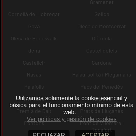
Gramenet
Cornellà de Llobregat
Gelida
Gavà
Olesa de Montserrat
Olesa de Bonesvalls
Olèrdola
dena
Castelldefels
Castellcir
Cardona
Navas
Palau-solità i Plegamans
Palafolls
Pacs del Penedès
Utilizamos solamente la cookie esencial y
Rellinars
Rajadell
básica para el funcionamiento mínimo de esta
Premià de Dalt
Prats de Lluçanès
web.
Ver políticas y gestión de cookies
Pontons
Pont de Vilomara i
Rocafort
RECHAZAR
ACEPTAR