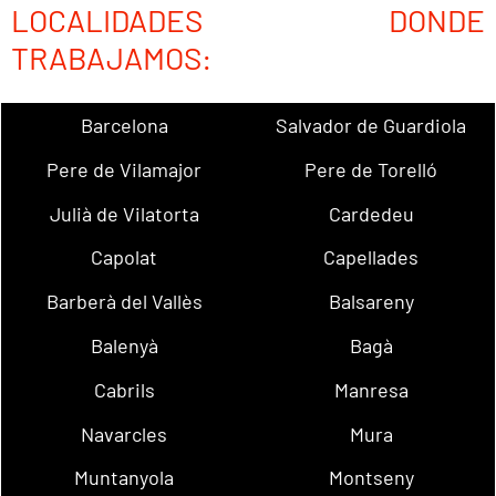
LOCALIDADES DONDE
TRABAJAMOS:
Barcelona
Salvador de Guardiola
Pere de Vilamajor
Pere de Torelló
Julià de Vilatorta
Cardedeu
Capolat
Capellades
Barberà del Vallès
Balsareny
Balenyà
Bagà
Cabrils
Manresa
Navarcles
Mura
Muntanyola
Montseny