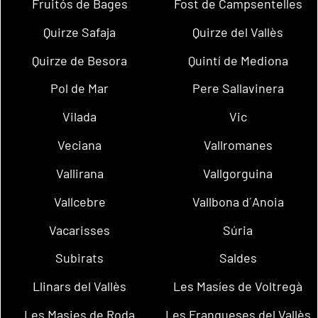
Fruitós de Bages
Fost de Campsentelles
Quirze Safaja
Quirze del Vallès
Quirze de Besora
Quintí de Mediona
Pol de Mar
Pere Sallavinera
Vilada
Vic
Veciana
Vallromanes
Vallirana
Vallgorguina
Vallcebre
Vallbona d´Anoia
Vacarisses
Súria
Subirats
Saldes
Llinars del Vallès
Les Masíes de Voltregà
Les Masies de Roda
Les Franqueses del Vallès