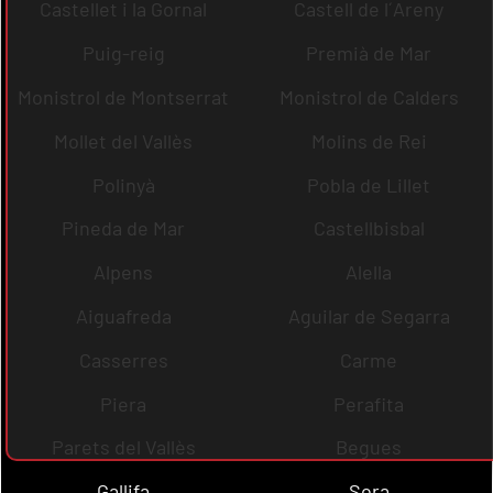
Castellet i la Gornal
Castell de l´Areny
Puig-reig
Premià de Mar
Monistrol de Montserrat
Monistrol de Calders
Mollet del Vallès
Molins de Rei
Polinyà
Pobla de Lillet
Pineda de Mar
Castellbisbal
Alpens
Alella
Aiguafreda
Aguilar de Segarra
Casserres
Carme
Piera
Perafita
Parets del Vallès
Begues
Gallifa
Sora