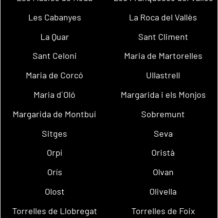
Les Cabanyes
La Roca del Vallès
La Quar
Sant Climent
Sant Celoni
Maria de Martorelles
Maria de Corcó
Ullastrell
Maria d´Oló
Margarida i els Monjos
Margarida de Montbui
Sobremunt
Sitges
Seva
Orpí
Oristà
Orís
Olvan
Olost
Olivella
Torrelles de Llobregat
Torrelles de Foix