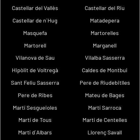
Castellar del Vallès
Castellar del Riu
Castellar de n´Hug
Matadepera
Masquefa
Martorelles
Martorell
Marganell
Vilanova de Sau
Vilalba Sasserra
Hipòlit de Voltregà
Caldes de Montbui
Sant Feliu Sasserra
Pere de Riudebitlles
Pere de Ribes
Mateu de Bages
Martí Sesgueioles
Martí Sarroca
Martí de Tous
Martí de Centelles
Martí d´Albars
Llorenç Savall