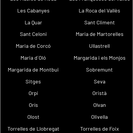
Les Cabanyes
La Roca del Vallès
La Quar
Sant Climent
Sant Celoni
Maria de Martorelles
Maria de Corcó
Ullastrell
Maria d´Oló
Margarida i els Monjos
Margarida de Montbui
Sobremunt
Sitges
Seva
Orpí
Oristà
Orís
Olvan
Olost
Olivella
Torrelles de Llobregat
Torrelles de Foix