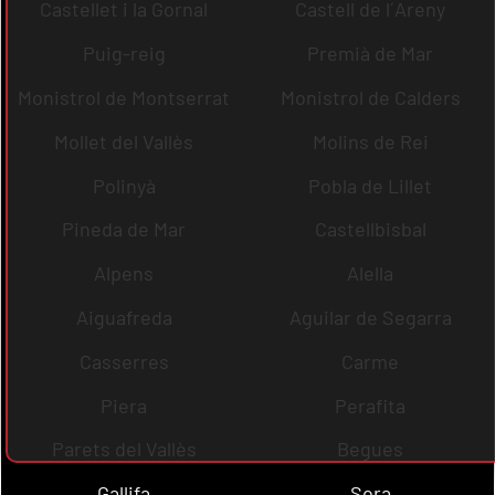
Castellet i la Gornal
Castell de l´Areny
Puig-reig
Premià de Mar
Monistrol de Montserrat
Monistrol de Calders
Mollet del Vallès
Molins de Rei
Polinyà
Pobla de Lillet
Pineda de Mar
Castellbisbal
Alpens
Alella
Aiguafreda
Aguilar de Segarra
Casserres
Carme
Piera
Perafita
Parets del Vallès
Begues
Gallifa
Sora