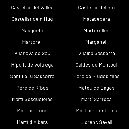
Castellar del Vallès
Castellar del Riu
Castellar de n´Hug
Matadepera
Masquefa
Martorelles
Martorell
Marganell
Vilanova de Sau
Vilalba Sasserra
Hipòlit de Voltregà
Caldes de Montbui
Sant Feliu Sasserra
Pere de Riudebitlles
Pere de Ribes
Mateu de Bages
Martí Sesgueioles
Martí Sarroca
Martí de Tous
Martí de Centelles
Martí d´Albars
Llorenç Savall