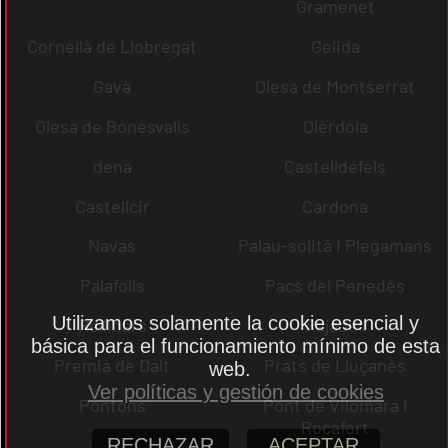
Gramenet
Cornellà de Llobregat
Gelida
Gavà
Olesa de Montserrat
Olesa de Bonesvalls
Olèrdola
dena
Castelldefels
Castellcir
Cardona
Navas
Palau-solità i Plegamans
Palafolls
Pacs del Penedès
Utilizamos solamente la cookie esencial y
Rellinars
Rajadell
básica para el funcionamiento mínimo de esta
Premià de Dalt
Prats de Lluçanès
web.
Ver políticas y gestión de cookies
Pontons
Pont de Vilomara i
Rocafort
RECHAZAR
ACEPTAR