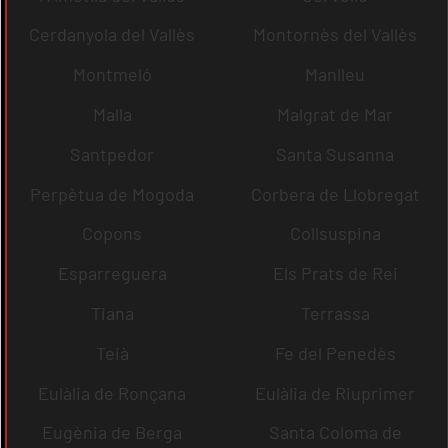
Cerdanyola del Vallès
Montornès del Vallès
Montmeló
Manlleu
Malla
Malgrat de Mar
Santpedor
Santa Susanna
Perpètua de Mogoda
Corbera de Llobregat
Copons
Collsuspina
Esparreguera
Els Prats de Rei
Tiana
Terrassa
Teià
Fe del Penedès
Eulàlia de Ronçana
Eulàlia de Riuprimer
Eugènia de Berga
Santa Coloma de