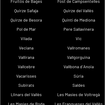
Fruitós de Bages
Fost de Campsentelles
Quirze Safaja
Quirze del Vallès
Quirze de Besora
Quintí de Mediona
Pol de Mar
Pere Sallavinera
Vilada
Vic
Veciana
Vallromanes
Vallirana
Vallgorguina
Vallcebre
Vallbona d´Anoia
Vacarisses
Súria
Subirats
Saldes
Llinars del Vallès
Les Masíes de Voltregà
Les Masies de Roda
Les Franqueses del Vallès