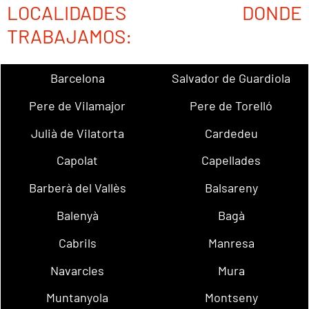
LOCALIDADES DONDE
TRABAJAMOS:
Barcelona
Salvador de Guardiola
Pere de Vilamajor
Pere de Torelló
Julià de Vilatorta
Cardedeu
Capolat
Capellades
Barberà del Vallès
Balsareny
Balenyà
Bagà
Cabrils
Manresa
Navarcles
Mura
Muntanyola
Montseny