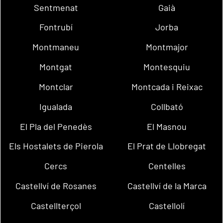
Sentmenat
Gaià
Fontrubí
Jorba
Montmaneu
Montmajor
Montgat
Montesquiu
Montclar
Montcada i Reixac
Igualada
Collbató
El Pla del Penedès
El Masnou
Els Hostalets de Pierola
El Prat de Llobregat
Cercs
Centelles
Castellví de Rosanes
Castellví de la Marca
Castellterçol
Castellolí