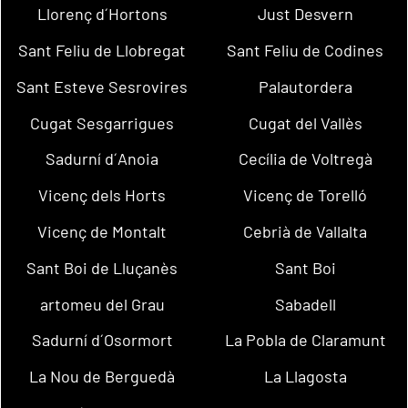
Llorenç d´Hortons
Just Desvern
Sant Feliu de Llobregat
Sant Feliu de Codines
Sant Esteve Sesrovires
Palautordera
Cugat Sesgarrigues
Cugat del Vallès
Sadurní d´Anoia
Cecília de Voltregà
Vicenç dels Horts
Vicenç de Torelló
Vicenç de Montalt
Cebrià de Vallalta
Sant Boi de Lluçanès
Sant Boi
artomeu del Grau
Sabadell
Sadurní d´Osormort
La Pobla de Claramunt
La Nou de Berguedà
La Llagosta