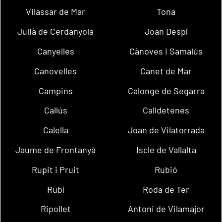
Vilassar de Mar
Tona
Julià de Cerdanyola
Joan Despí
Canyelles
Cànoves i Samalús
Canovelles
Canet de Mar
Campins
Calonge de Segarra
Callús
Calldetenes
Calella
Joan de Vilatorrada
Jaume de Frontanyà
Iscle de Vallalta
Rupit i Pruit
Rubió
Rubí
Roda de Ter
Ripollet
Antoni de Vilamajor