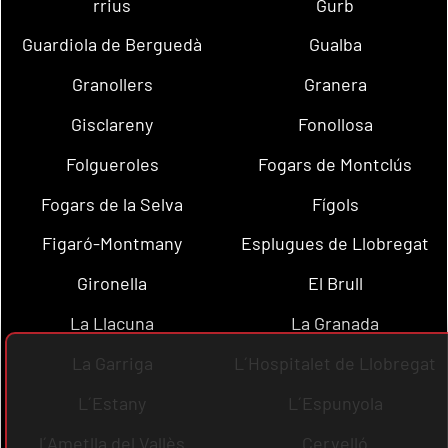
rrius
Gurb
Guardiola de Berguedà
Gualba
Granollers
Granera
Gisclareny
Fonollosa
Folgueroles
Fogars de Montclús
Fogars de la Selva
Fígols
Figaró-Montmany
Esplugues de Llobregat
Gironella
El Brull
La Llacuna
La Granada
La Garriga
L´Hospitalet de Llobregat
L´Estany
L´Espunyola
l´Ametlla del Vallès
Cervelló