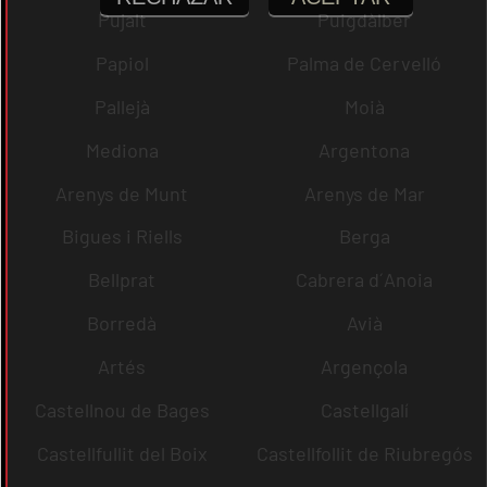
Pujalt
Puigdàlber
Papiol
Palma de Cervelló
Pallejà
Moià
Mediona
Argentona
Arenys de Munt
Arenys de Mar
Bigues i Riells
Berga
Bellprat
Cabrera d´Anoia
Borredà
Avià
Artés
Argençola
Castellnou de Bages
Castellgalí
Castellfullit del Boix
Castellfollit de Riubregós