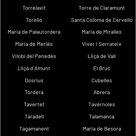
Torrelavit
Torre de Claramunt
Torelló
Santa Coloma de Cervelló
Maria de Palautordera
Maria de Miralles
Maria de Merlès
Viver i Serrateix
Vilobí del Penedès
Lliçà de Vall
Lliçà d´Amunt
El Bruc
Dosrius
Cubelles
Tordera
Abrera
Tavertet
Tavèrnoles
Taradell
Talamanca
Tagamanent
Maria de Besora