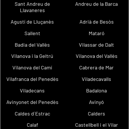
Sant Andreu de
Andreu de la Barca
Llavaneres
Agustí de Lluçanès
Adrià de Besòs
Sallent
Mataró
Badia del Vallès
Vilassar de Dalt
Vilanova i la Geltrú
Vilanova del Vallès
Vilanova del Camí
Cabrera de Mar
Vilafranca del Penedès
Viladecavalls
Viladecans
Badalona
Avinyonet del Penedès
Avinyó
Caldes d´Estrac
Calders
Calaf
Castellbell i el Vilar