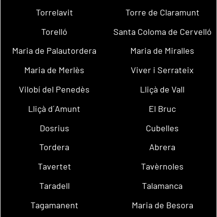
Torrelavit
Torre de Claramunt
Torelló
Santa Coloma de Cervelló
Maria de Palautordera
Maria de Miralles
Maria de Merlès
Viver i Serrateix
Vilobí del Penedès
Lliçà de Vall
Lliçà d´Amunt
El Bruc
Dosrius
Cubelles
Tordera
Abrera
Tavertet
Tavèrnoles
Taradell
Talamanca
Tagamanent
Maria de Besora