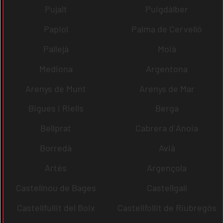
Pujalt
Puigdàlber
Papiol
Palma de Cervelló
Pallejà
Moià
Mediona
Argentona
Arenys de Munt
Arenys de Mar
Bigues i Riells
Berga
Bellprat
Cabrera d´Anoia
Borredà
Avià
Artés
Argençola
Castellnou de Bages
Castellgalí
Castellfullit del Boix
Castellfollit de Riubregós