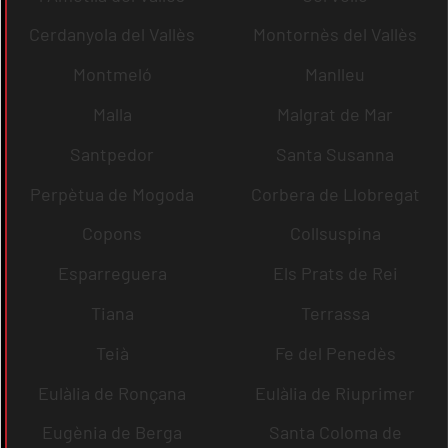
Cerdanyola del Vallès
Montornès del Vallès
Montmeló
Manlleu
Malla
Malgrat de Mar
Santpedor
Santa Susanna
Perpètua de Mogoda
Corbera de Llobregat
Copons
Collsuspina
Esparreguera
Els Prats de Rei
Tiana
Terrassa
Teià
Fe del Penedès
Eulàlia de Ronçana
Eulàlia de Riuprimer
Eugènia de Berga
Santa Coloma de