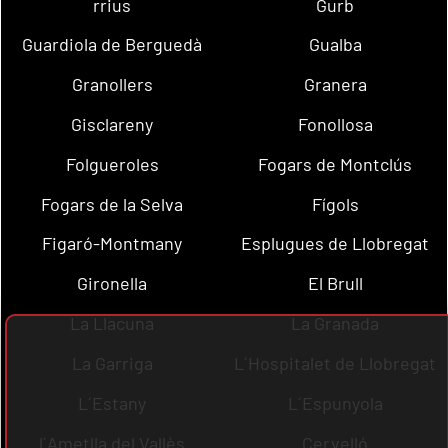
rrius
Gurb
Guardiola de Berguedà
Gualba
Granollers
Granera
Gisclareny
Fonollosa
Folgueroles
Fogars de Montclús
Fogars de la Selva
Fígols
Figaró-Montmany
Esplugues de Llobregat
Gironella
El Brull
La Llacuna
La Granada
La Garriga
L´Hospitalet de Llobregat
L´Estany
L´Espunyola
l´Ametlla del Vallès
Cervelló