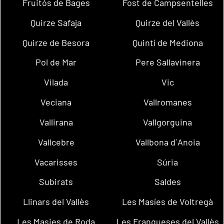
Fruitós de Bages
Fost de Campsentelles
Quirze Safaja
Quirze del Vallès
Quirze de Besora
Quintí de Mediona
Pol de Mar
Pere Sallavinera
Vilada
Vic
Veciana
Vallromanes
Vallirana
Vallgorguina
Vallcebre
Vallbona d´Anoia
Vacarisses
Súria
Subirats
Saldes
Llinars del Vallès
Les Masíes de Voltregà
Les Masies de Roda
Les Franqueses del Vallès