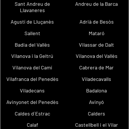
Sant Andreu de
Andreu de la Barca
Llavaneres
Agustí de Lluçanès
Adrià de Besòs
Sallent
Mataró
Badia del Vallès
Vilassar de Dalt
Vilanova i la Geltrú
Vilanova del Vallès
Vilanova del Camí
Cabrera de Mar
Vilafranca del Penedès
Viladecavalls
Viladecans
Badalona
Avinyonet del Penedès
Avinyó
Caldes d´Estrac
Calders
Calaf
Castellbell i el Vilar