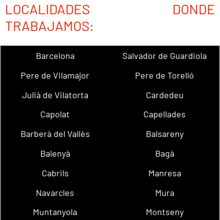
LOCALIDADES DONDE
TRABAJAMOS:
Barcelona
Salvador de Guardiola
Pere de Vilamajor
Pere de Torelló
Julià de Vilatorta
Cardedeu
Capolat
Capellades
Barberà del Vallès
Balsareny
Balenyà
Bagà
Cabrils
Manresa
Navarcles
Mura
Muntanyola
Montseny