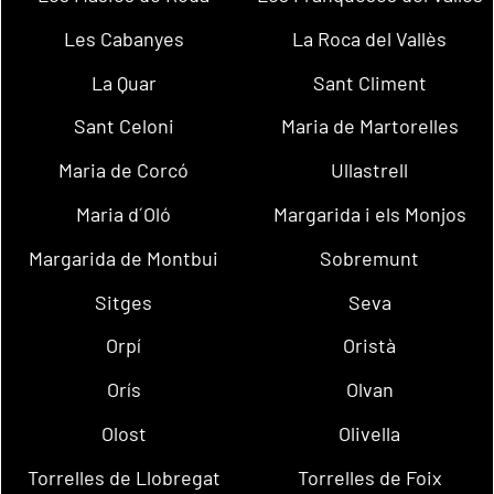
Les Cabanyes
La Roca del Vallès
La Quar
Sant Climent
Sant Celoni
Maria de Martorelles
Maria de Corcó
Ullastrell
Maria d´Oló
Margarida i els Monjos
Margarida de Montbui
Sobremunt
Sitges
Seva
Orpí
Oristà
Orís
Olvan
Olost
Olivella
Torrelles de Llobregat
Torrelles de Foix