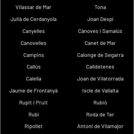
Vilassar de Mar
Tona
Julià de Cerdanyola
Joan Despí
Canyelles
Cànoves i Samalús
Canovelles
Canet de Mar
Campins
Calonge de Segarra
Callús
Calldetenes
Calella
Joan de Vilatorrada
Jaume de Frontanyà
Iscle de Vallalta
Rupit i Pruit
Rubió
Rubí
Roda de Ter
Ripollet
Antoni de Vilamajor