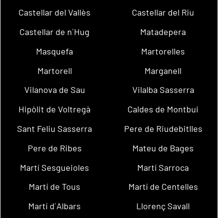
Castellar del Vallès
Castellar del Riu
Castellar de n´Hug
Matadepera
Masquefa
Martorelles
Martorell
Marganell
Vilanova de Sau
Vilalba Sasserra
Hipòlit de Voltregà
Caldes de Montbui
Sant Feliu Sasserra
Pere de Riudebitlles
Pere de Ribes
Mateu de Bages
Martí Sesgueioles
Martí Sarroca
Martí de Tous
Martí de Centelles
Martí d´Albars
Llorenç Savall