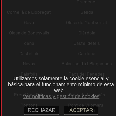
Gramenet
Cornellà de Llobregat
Gelida
Gavà
Olesa de Montserrat
Olesa de Bonesvalls
Olèrdola
dena
Castelldefels
Castellcir
Cardona
Navas
Palau-solità i Plegamans
Palafolls
Pacs del Penedès
Utilizamos solamente la cookie esencial y
Rellinars
Rajadell
básica para el funcionamiento mínimo de esta
web.
Premià de Dalt
Prats de Lluçanès
Ver políticas y gestión de cookies
Pontons
Pont de Vilomara i
RECHAZAR
ACEPTAR
Rocafort