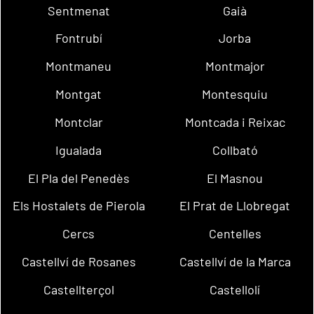
Sentmenat
Gaià
Fontrubí
Jorba
Montmaneu
Montmajor
Montgat
Montesquiu
Montclar
Montcada i Reixac
Igualada
Collbató
El Pla del Penedès
El Masnou
Els Hostalets de Pierola
El Prat de Llobregat
Cercs
Centelles
Castellví de Rosanes
Castellví de la Marca
Castellterçol
Castellolí