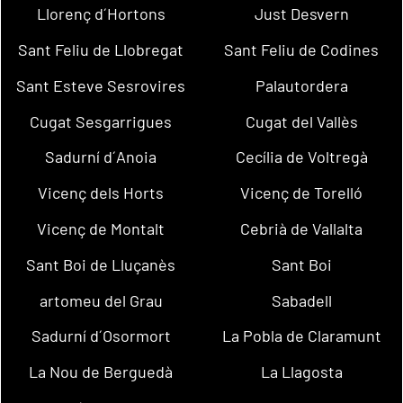
Llorenç d´Hortons
Just Desvern
Sant Feliu de Llobregat
Sant Feliu de Codines
Sant Esteve Sesrovires
Palautordera
Cugat Sesgarrigues
Cugat del Vallès
Sadurní d´Anoia
Cecília de Voltregà
Vicenç dels Horts
Vicenç de Torelló
Vicenç de Montalt
Cebrià de Vallalta
Sant Boi de Lluçanès
Sant Boi
artomeu del Grau
Sabadell
Sadurní d´Osormort
La Pobla de Claramunt
La Nou de Berguedà
La Llagosta