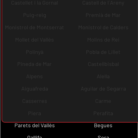
Castellet i la Gornal
Castell de l´Areny
Puig-reig
Premià de Mar
Monistrol de Montserrat
Monistrol de Calders
Mollet del Vallès
Molins de Rei
Polinyà
Pobla de Lillet
Pineda de Mar
Castellbisbal
Alpens
Alella
Aiguafreda
Aguilar de Segarra
Casserres
Carme
Piera
Perafita
Parets del Vallès
Begues
Gallifa
Sora