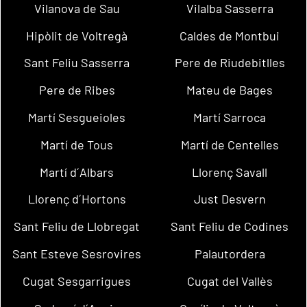
Vilanova de Sau
Vilalba Sasserra
Hipòlit de Voltregà
Caldes de Montbui
Sant Feliu Sasserra
Pere de Riudebitlles
Pere de Ribes
Mateu de Bages
Martí Sesgueioles
Martí Sarroca
Martí de Tous
Martí de Centelles
Martí d´Albars
Llorenç Savall
Llorenç d´Hortons
Just Desvern
Sant Feliu de Llobregat
Sant Feliu de Codines
Sant Esteve Sesrovires
Palautordera
Cugat Sesgarrigues
Cugat del Vallès