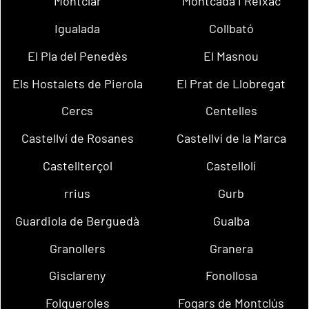
Montclar
Montcada i Reixac
Igualada
Collbató
El Pla del Penedès
El Masnou
Els Hostalets de Pierola
El Prat de Llobregat
Cercs
Centelles
Castellví de Rosanes
Castellví de la Marca
Castellterçol
Castellolí
rrius
Gurb
Guardiola de Berguedà
Gualba
Granollers
Granera
Gisclareny
Fonollosa
Folgueroles
Fogars de Montclús