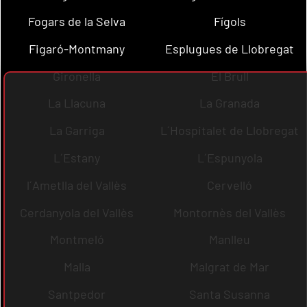
Fogars de la Selva
Fígols
Figaró-Montmany
Esplugues de Llobregat
Gironella
El Brull
La Llacuna
La Granada
La Garriga
L´Hospitalet de Llobregat
L´Estany
L´Espunyola
l´Ametlla del Vallès
Cervelló
Cerdanyola del Vallès
Montornès del Vallès
Montmeló
Manlleu
Malla
Malgrat de Mar
Santpedor
Santa Susanna