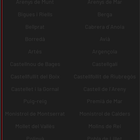
Arenys de Munt
Arenys de Mar
Bigues i Riells
Berga
Bellprat
Cabrera d´Anoia
Borredà
Avià
Artés
Argençola
Castellnou de Bages
Castellgalí
Castellfullit del Boix
Castellfollit de Riubregós
Castellet i la Gornal
Castell de l´Areny
Puig-reig
Premià de Mar
Monistrol de Montserrat
Monistrol de Calders
Mollet del Vallès
Molins de Rei
Polinyà
Pobla de Lillet