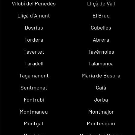
Vilobí del Penedès
Lliçà de Vall
Lliçà d´Amunt
El Bruc
Dosrius
Cubelles
Tordera
Abrera
Tavertet
Tavèrnoles
Taradell
Talamanca
Tagamanent
Maria de Besora
Sentmenat
Gaià
Fontrubí
Jorba
Montmaneu
Montmajor
Montgat
Montesquiu