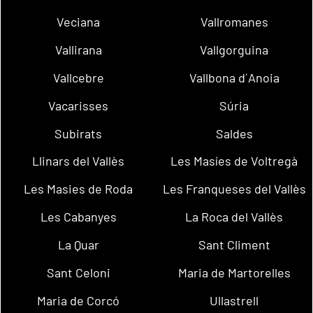
Veciana
Vallromanes
Vallirana
Vallgorguina
Vallcebre
Vallbona d´Anoia
Vacarisses
Súria
Subirats
Saldes
Llinars del Vallès
Les Masíes de Voltregà
Les Masies de Roda
Les Franqueses del Vallès
Les Cabanyes
La Roca del Vallès
La Quar
Sant Climent
Sant Celoni
Maria de Martorelles
Maria de Corcó
Ullastrell