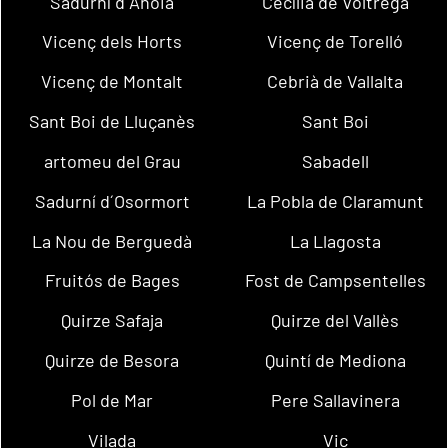
Sadurní d´Anoia
Cecília de Voltregà
Vicenç dels Horts
Vicenç de Torelló
Vicenç de Montalt
Cebrià de Vallalta
Sant Boi de Lluçanès
Sant Boi
artomeu del Grau
Sabadell
Sadurní d´Osormort
La Pobla de Claramunt
La Nou de Berguedà
La Llagosta
Fruitós de Bages
Fost de Campsentelles
Quirze Safaja
Quirze del Vallès
Quirze de Besora
Quintí de Mediona
Pol de Mar
Pere Sallavinera
Vilada
Vic