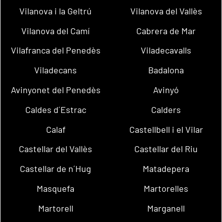
Vilanova i la Geltrú
Vilanova del Vallès
Vilanova del Camí
Cabrera de Mar
Vilafranca del Penedès
Viladecavalls
Viladecans
Badalona
Avinyonet del Penedès
Avinyó
Caldes d´Estrac
Calders
Calaf
Castellbell i el Vilar
Castellar del Vallès
Castellar del Riu
Castellar de n´Hug
Matadepera
Masquefa
Martorelles
Martorell
Marganell