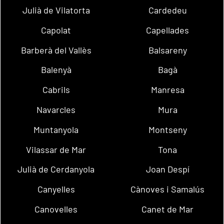
Julià de Vilatorta
Cardedeu
Capolat
Capellades
Barberà del Vallès
Balsareny
Balenyà
Bagà
Cabrils
Manresa
Navarcles
Mura
Muntanyola
Montseny
Vilassar de Mar
Tona
Julià de Cerdanyola
Joan Despí
Canyelles
Cànoves i Samalús
Canovelles
Canet de Mar