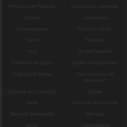
Perpètua de Mogoda
Corbera de Llobregat
Copons
Collsuspina
Esparreguera
Els Prats de Rei
Tiana
Terrassa
Teià
Fe del Penedès
Eulàlia de Ronçana
Eulàlia de Riuprimer
Eugènia de Berga
Santa Coloma de
Gramenet
Cornellà de Llobregat
Gelida
Gavà
Olesa de Montserrat
Olesa de Bonesvalls
Olèrdola
dena
Castelldefels