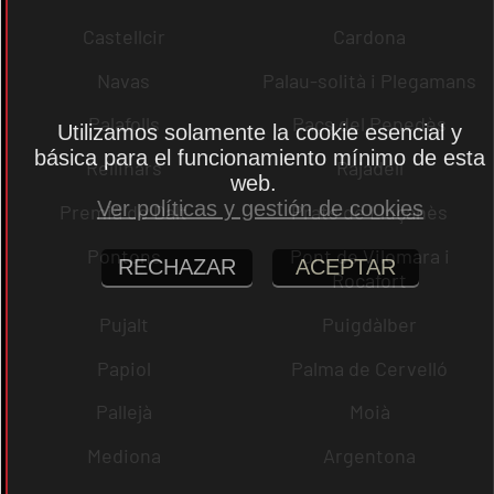
Castellcir
Cardona
Navas
Palau-solità i Plegamans
Palafolls
Pacs del Penedès
Utilizamos solamente la cookie esencial y
básica para el funcionamiento mínimo de esta
Rellinars
Rajadell
web.
Ver políticas y gestión de cookies
Premià de Dalt
Prats de Lluçanès
Pontons
Pont de Vilomara i
RECHAZAR
ACEPTAR
Rocafort
Pujalt
Puigdàlber
Papiol
Palma de Cervelló
Pallejà
Moià
Mediona
Argentona