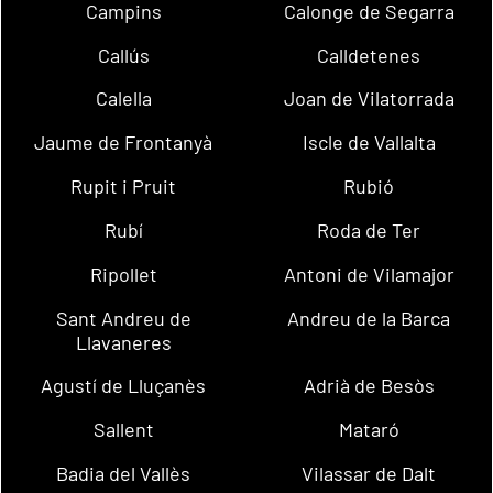
Campins
Calonge de Segarra
Callús
Calldetenes
Calella
Joan de Vilatorrada
Jaume de Frontanyà
Iscle de Vallalta
Rupit i Pruit
Rubió
Rubí
Roda de Ter
Ripollet
Antoni de Vilamajor
Sant Andreu de
Andreu de la Barca
Llavaneres
Agustí de Lluçanès
Adrià de Besòs
Sallent
Mataró
Badia del Vallès
Vilassar de Dalt