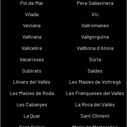
Pol de Mar
Pere Sallavinera
Vilada
Vic
Veciana
Vallromanes
Vallirana
Vallgorguina
Vallcebre
Vallbona d´Anoia
Vacarisses
Súria
Subirats
Saldes
Llinars del Vallès
Les Masíes de Voltregà
Les Masies de Roda
Les Franqueses del Vallès
Les Cabanyes
La Roca del Vallès
La Quar
Sant Climent
Sant Celoni
Maria de Martorelles