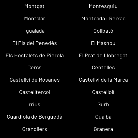
Montgat
Montesquiu
Montclar
Montcada i Reixac
Igualada
Collbató
El Pla del Penedès
El Masnou
Els Hostalets de Pierola
El Prat de Llobregat
Cercs
Centelles
Castellví de Rosanes
Castellví de la Marca
Castellterçol
Castellolí
rrius
Gurb
Guardiola de Berguedà
Gualba
Granollers
Granera