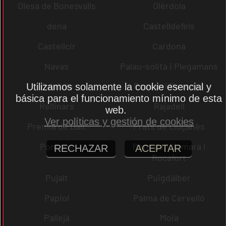
Olesa de Bonesvalls
Olèrdola
dena
Castelldefels
Castellcir
Cardona
Navas
Palau-solità i Plegamans
Palafolls
Pacs del Penedès
Utilizamos solamente la cookie esencial y
básica para el funcionamiento mínimo de esta
Rellinars
Rajadell
web.
Ver políticas y gestión de cookies
Premià de Dalt
Prats de Lluçanès
Pontons
Pont de Vilomara i
RECHAZAR
ACEPTAR
Rocafort
Pujalt
Puigdàlber
Papiol
Palma de Cervelló
Pallejà
Moià