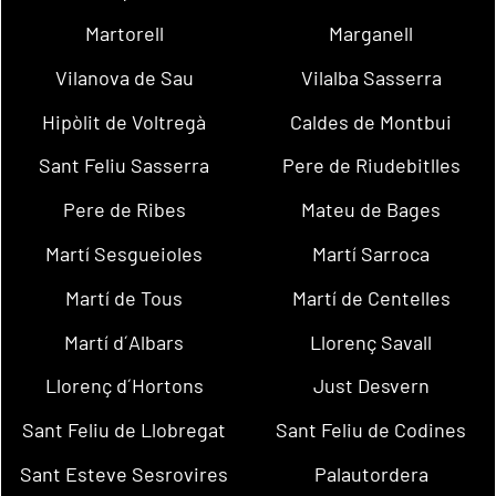
Martorell
Marganell
Vilanova de Sau
Vilalba Sasserra
Hipòlit de Voltregà
Caldes de Montbui
Sant Feliu Sasserra
Pere de Riudebitlles
Pere de Ribes
Mateu de Bages
Martí Sesgueioles
Martí Sarroca
Martí de Tous
Martí de Centelles
Martí d´Albars
Llorenç Savall
Llorenç d´Hortons
Just Desvern
Sant Feliu de Llobregat
Sant Feliu de Codines
Sant Esteve Sesrovires
Palautordera