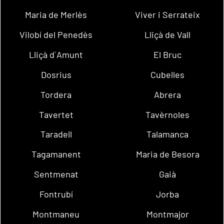
Maria de Merlès
Viver i Serrateix
Vilobí del Penedès
Lliçà de Vall
Lliçà d´Amunt
El Bruc
Dosrius
Cubelles
Tordera
Abrera
Tavertet
Tavèrnoles
Taradell
Talamanca
Tagamanent
Maria de Besora
Sentmenat
Gaià
Fontrubí
Jorba
Montmaneu
Montmajor