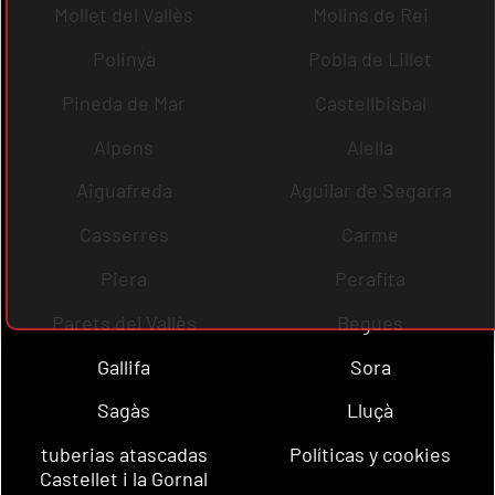
Mollet del Vallès
Molins de Rei
Polinyà
Pobla de Lillet
Pineda de Mar
Castellbisbal
Alpens
Alella
Aiguafreda
Aguilar de Segarra
Casserres
Carme
Piera
Perafita
Parets del Vallès
Begues
Gallifa
Sora
Sagàs
Lluçà
tuberias atascadas
Políticas y cookies
Castellet i la Gornal