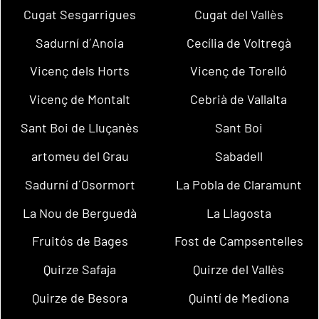
Cugat Sesgarrigues
Cugat del Vallès
Sadurní d´Anoia
Cecília de Voltregà
Vicenç dels Horts
Vicenç de Torelló
Vicenç de Montalt
Cebrià de Vallalta
Sant Boi de Lluçanès
Sant Boi
artomeu del Grau
Sabadell
Sadurní d´Osormort
La Pobla de Claramunt
La Nou de Berguedà
La Llagosta
Fruitós de Bages
Fost de Campsentelles
Quirze Safaja
Quirze del Vallès
Quirze de Besora
Quintí de Mediona