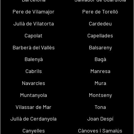
Pere de Vilamajor
Pere de Torelló
Julià de Vilatorta
Cardedeu
Capolat
Capellades
Barberà del Vallès
Balsareny
Balenyà
Bagà
Cabrils
Manresa
Navarcles
Mura
Muntanyola
Montseny
Vilassar de Mar
Tona
Julià de Cerdanyola
Joan Despí
Canyelles
Cànoves i Samalús