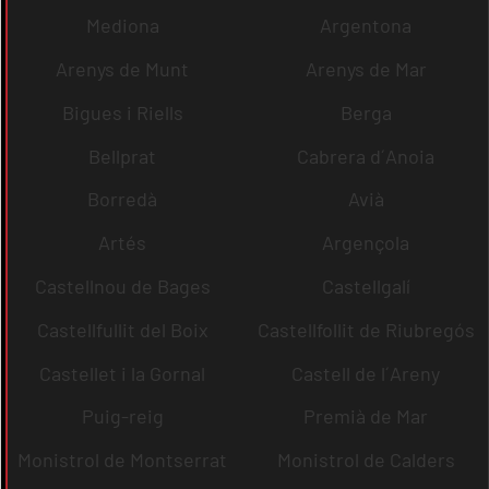
Mediona
Argentona
Arenys de Munt
Arenys de Mar
Bigues i Riells
Berga
Bellprat
Cabrera d´Anoia
Borredà
Avià
Artés
Argençola
Castellnou de Bages
Castellgalí
Castellfullit del Boix
Castellfollit de Riubregós
Castellet i la Gornal
Castell de l´Areny
Puig-reig
Premià de Mar
Monistrol de Montserrat
Monistrol de Calders