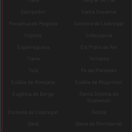
Santpedor
Santa Susanna
Perpètua de Mogoda
Corbera de Llobregat
Copons
Collsuspina
Esparreguera
Els Prats de Rei
Tiana
Terrassa
Teià
Fe del Penedès
Eulàlia de Ronçana
Eulàlia de Riuprimer
Eugènia de Berga
Santa Coloma de
Gramenet
Cornellà de Llobregat
Gelida
Gavà
Olesa de Montserrat