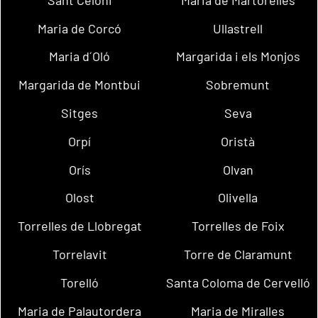
Maria de Corcó
Ullastrell
Maria d´Oló
Margarida i els Monjos
Margarida de Montbui
Sobremunt
Sitges
Seva
Orpí
Oristà
Orís
Olvan
Olost
Olivella
Torrelles de Llobregat
Torrelles de Foix
Torrelavit
Torre de Claramunt
Torelló
Santa Coloma de Cervelló
Maria de Palautordera
Maria de Miralles