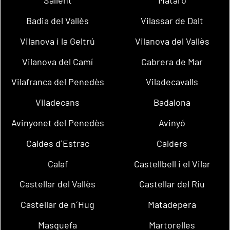
Sallent
Mataró
Badia del Vallès
Vilassar de Dalt
Vilanova i la Geltrú
Vilanova del Vallès
Vilanova del Camí
Cabrera de Mar
Vilafranca del Penedès
Viladecavalls
Viladecans
Badalona
Avinyonet del Penedès
Avinyó
Caldes d´Estrac
Calders
Calaf
Castellbell i el Vilar
Castellar del Vallès
Castellar del Riu
Castellar de n´Hug
Matadepera
Masquefa
Martorelles