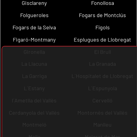
Gisclareny
Fonollosa
Folgueroles
Fogars de Montclús
Fogars de la Selva
Fígols
Figaró-Montmany
Esplugues de Llobregat
Gironella
El Brull
La Llacuna
La Granada
La Garriga
L´Hospitalet de Llobregat
L´Estany
L´Espunyola
l´Ametlla del Vallès
Cervelló
Cerdanyola del Vallès
Montornès del Vallès
Montmeló
Manlleu
Malla
Malgrat de Mar