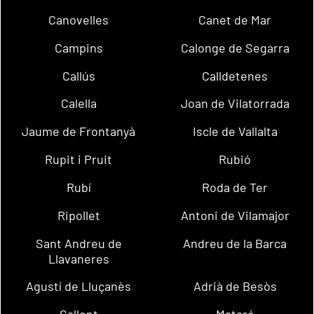
Canovelles
Canet de Mar
Campins
Calonge de Segarra
Callús
Calldetenes
Calella
Joan de Vilatorrada
Jaume de Frontanyà
Iscle de Vallalta
Rupit i Pruit
Rubió
Rubí
Roda de Ter
Ripollet
Antoni de Vilamajor
Sant Andreu de
Andreu de la Barca
Llavaneres
Agustí de Lluçanès
Adrià de Besòs