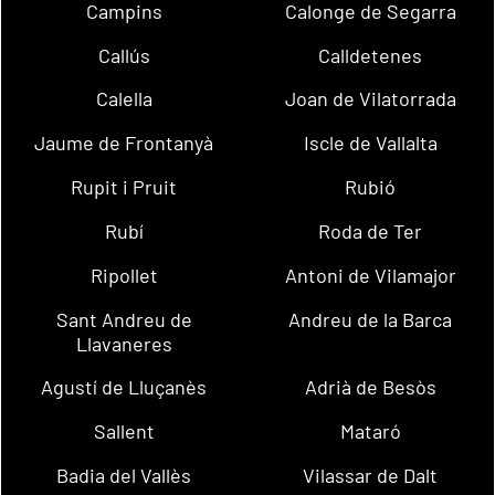
Campins
Calonge de Segarra
Callús
Calldetenes
Calella
Joan de Vilatorrada
Jaume de Frontanyà
Iscle de Vallalta
Rupit i Pruit
Rubió
Rubí
Roda de Ter
Ripollet
Antoni de Vilamajor
Sant Andreu de
Andreu de la Barca
Llavaneres
Agustí de Lluçanès
Adrià de Besòs
Sallent
Mataró
Badia del Vallès
Vilassar de Dalt