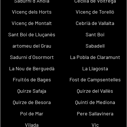
Sadurní d´Anoia
Cecília de Voltregà
Vicenç dels Horts
Vicenç de Torelló
Vicenç de Montalt
Cebrià de Vallalta
Sant Boi de Lluçanès
Sant Boi
artomeu del Grau
Sabadell
Sadurní d´Osormort
La Pobla de Claramunt
La Nou de Berguedà
La Llagosta
Fruitós de Bages
Fost de Campsentelles
Quirze Safaja
Quirze del Vallès
Quirze de Besora
Quintí de Mediona
Pol de Mar
Pere Sallavinera
Vilada
Vic