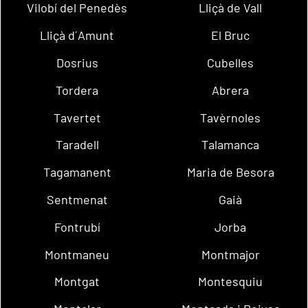
Vilobí del Penedès
Lliçà de Vall
Lliçà d´Amunt
El Bruc
Dosrius
Cubelles
Tordera
Abrera
Tavertet
Tavèrnoles
Taradell
Talamanca
Tagamanent
Maria de Besora
Sentmenat
Gaià
Fontrubí
Jorba
Montmaneu
Montmajor
Montgat
Montesquiu