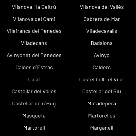
Vilanova i la Geltrú
Vilanova del Vallès
Vilanova del Camí
Cabrera de Mar
Vilafranca del Penedès
Viladecavalls
Viladecans
Badalona
Avinyonet del Penedès
Avinyó
Caldes d´Estrac
Calders
Calaf
Castellbell i el Vilar
Castellar del Vallès
Castellar del Riu
Castellar de n´Hug
Matadepera
Masquefa
Martorelles
Martorell
Marganell