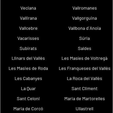
Veciana
Vallromanes
Vallirana
Vallgorguina
Vallcebre
Vallbona d´Anoia
Vacarisses
Súria
Subirats
Saldes
Llinars del Vallès
Les Masíes de Voltregà
Les Masies de Roda
Les Franqueses del Vallès
Les Cabanyes
La Roca del Vallès
La Quar
Sant Climent
Sant Celoni
Maria de Martorelles
Maria de Corcó
Ullastrell