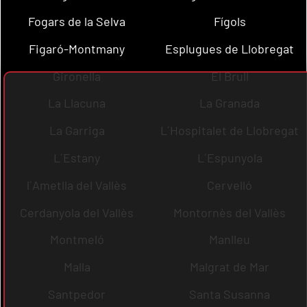
Fogars de la Selva
Fígols
Figaró-Montmany
Esplugues de Llobregat
Gironella
El Brull
La Llacuna
La Granada
La Garriga
L´Hospitalet de Llobregat
L´Estany
L´Espunyola
l´Ametlla del Vallès
Cervelló
Cerdanyola del Vallès
Montornès del Vallès
Montmeló
Manlleu
Malla
Malgrat de Mar
Santpedor
Santa Susanna