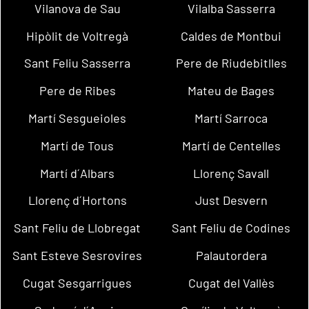
Vilanova de Sau
Vilalba Sasserra
Hipòlit de Voltregà
Caldes de Montbui
Sant Feliu Sasserra
Pere de Riudebitlles
Pere de Ribes
Mateu de Bages
Martí Sesgueioles
Martí Sarroca
Martí de Tous
Martí de Centelles
Martí d´Albars
Llorenç Savall
Llorenç d´Hortons
Just Desvern
Sant Feliu de Llobregat
Sant Feliu de Codines
Sant Esteve Sesrovires
Palautordera
Cugat Sesgarrigues
Cugat del Vallès