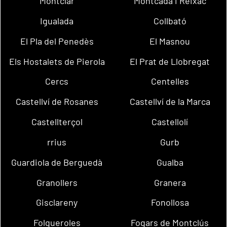
Montclar
Montcada i Reixac
Igualada
Collbató
El Pla del Penedès
El Masnou
Els Hostalets de Pierola
El Prat de Llobregat
Cercs
Centelles
Castellví de Rosanes
Castellví de la Marca
Castellterçol
Castellolí
rrius
Gurb
Guardiola de Berguedà
Gualba
Granollers
Granera
Gisclareny
Fonollosa
Folgueroles
Fogars de Montclús