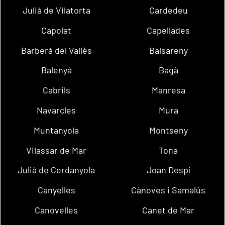
Julià de Vilatorta
Cardedeu
Capolat
Capellades
Barberà del Vallès
Balsareny
Balenyà
Bagà
Cabrils
Manresa
Navarcles
Mura
Muntanyola
Montseny
Vilassar de Mar
Tona
Julià de Cerdanyola
Joan Despí
Canyelles
Cànoves i Samalús
Canovelles
Canet de Mar