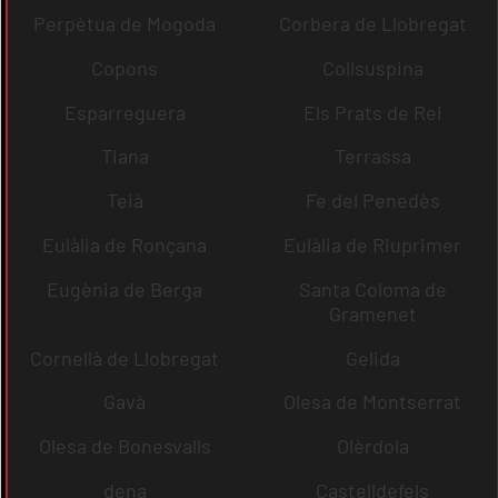
Perpètua de Mogoda
Corbera de Llobregat
Copons
Collsuspina
Esparreguera
Els Prats de Rei
Tiana
Terrassa
Teià
Fe del Penedès
Eulàlia de Ronçana
Eulàlia de Riuprimer
Eugènia de Berga
Santa Coloma de
Gramenet
Cornellà de Llobregat
Gelida
Gavà
Olesa de Montserrat
Olesa de Bonesvalls
Olèrdola
dena
Castelldefels