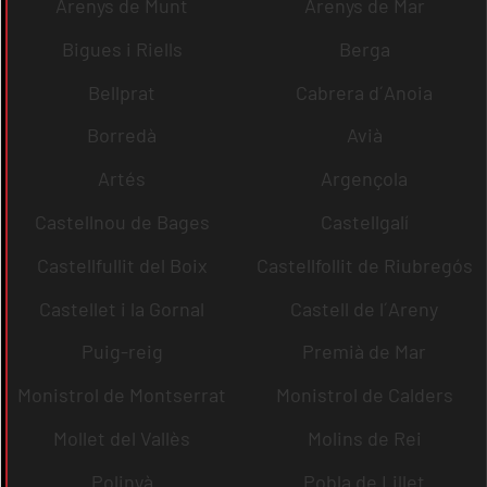
Arenys de Munt
Arenys de Mar
Bigues i Riells
Berga
Bellprat
Cabrera d´Anoia
Borredà
Avià
Artés
Argençola
Castellnou de Bages
Castellgalí
Castellfullit del Boix
Castellfollit de Riubregós
Castellet i la Gornal
Castell de l´Areny
Puig-reig
Premià de Mar
Monistrol de Montserrat
Monistrol de Calders
Mollet del Vallès
Molins de Rei
Polinyà
Pobla de Lillet