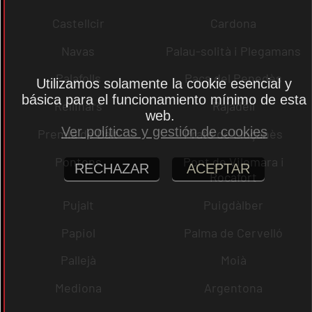
Castellcir
Cardona
Navas
Palau-solità i Plegamans
Palafolls
Pacs del Penedès
Utilizamos solamente la cookie esencial y
básica para el funcionamiento mínimo de esta
Rellinars
Rajadell
web.
Ver políticas y gestión de cookies
Premià de Dalt
Prats de Lluçanès
Pontons
Pont de Vilomara i
RECHAZAR
ACEPTAR
Rocafort
Pujalt
Puigdàlber
Papiol
Palma de Cervelló
Pallejà
Moià
Mediona
Argentona