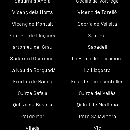
Sadurní d´Anoia
Cecília de Voltregà
Vicenç dels Horts
Vicenç de Torelló
Vicenç de Montalt
Cebrià de Vallalta
Sant Boi de Lluçanès
Sant Boi
artomeu del Grau
Sabadell
Sadurní d´Osormort
La Pobla de Claramunt
La Nou de Berguedà
La Llagosta
Fruitós de Bages
Fost de Campsentelles
Quirze Safaja
Quirze del Vallès
Quirze de Besora
Quintí de Mediona
Pol de Mar
Pere Sallavinera
Vilada
Vic