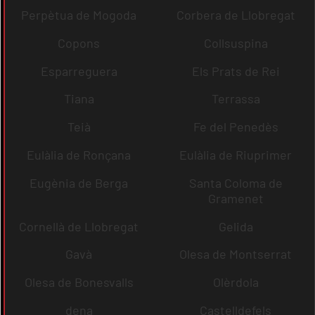
Perpètua de Mogoda
Corbera de Llobregat
Copons
Collsuspina
Esparreguera
Els Prats de Rei
Tiana
Terrassa
Teià
Fe del Penedès
Eulàlia de Ronçana
Eulàlia de Riuprimer
Eugènia de Berga
Santa Coloma de
Gramenet
Cornellà de Llobregat
Gelida
Gavà
Olesa de Montserrat
Olesa de Bonesvalls
Olèrdola
dena
Castelldefels