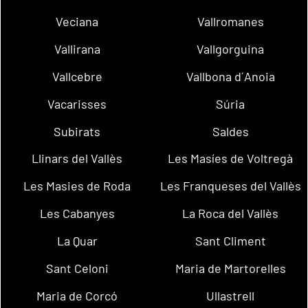
Veciana
Vallromanes
Vallirana
Vallgorguina
Vallcebre
Vallbona d´Anoia
Vacarisses
Súria
Subirats
Saldes
Llinars del Vallès
Les Masíes de Voltregà
Les Masies de Roda
Les Franqueses del Vallès
Les Cabanyes
La Roca del Vallès
La Quar
Sant Climent
Sant Celoni
Maria de Martorelles
Maria de Corcó
Ullastrell