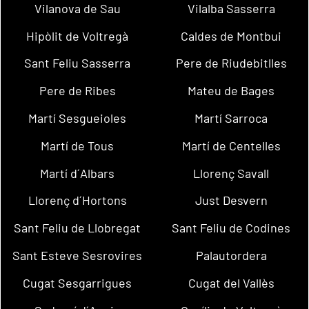
Vilanova de Sau
Vilalba Sasserra
Hipòlit de Voltregà
Caldes de Montbui
Sant Feliu Sasserra
Pere de Riudebitlles
Pere de Ribes
Mateu de Bages
Martí Sesgueioles
Martí Sarroca
Martí de Tous
Martí de Centelles
Martí d´Albars
Llorenç Savall
Llorenç d´Hortons
Just Desvern
Sant Feliu de Llobregat
Sant Feliu de Codines
Sant Esteve Sesrovires
Palautordera
Cugat Sesgarrigues
Cugat del Vallès