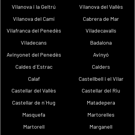
Vilanova i la Geltrú
Vilanova del Vallès
Vilanova del Camí
Cabrera de Mar
Vilafranca del Penedès
Viladecavalls
Viladecans
Badalona
Avinyonet del Penedès
Avinyó
Caldes d´Estrac
Calders
Calaf
Castellbell i el Vilar
Castellar del Vallès
Castellar del Riu
Castellar de n´Hug
Matadepera
Masquefa
Martorelles
Martorell
Marganell