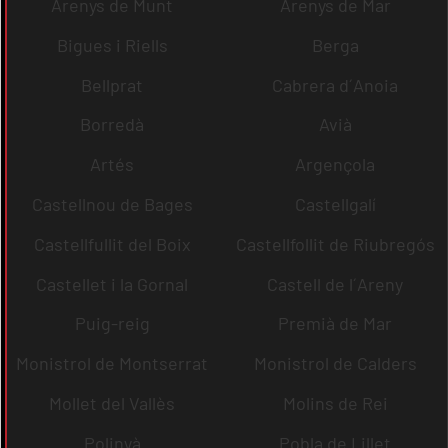
Arenys de Munt
Arenys de Mar
Bigues i Riells
Berga
Bellprat
Cabrera d´Anoia
Borredà
Avià
Artés
Argençola
Castellnou de Bages
Castellgalí
Castellfullit del Boix
Castellfollit de Riubregós
Castellet i la Gornal
Castell de l´Areny
Puig-reig
Premià de Mar
Monistrol de Montserrat
Monistrol de Calders
Mollet del Vallès
Molins de Rei
Polinyà
Pobla de Lillet