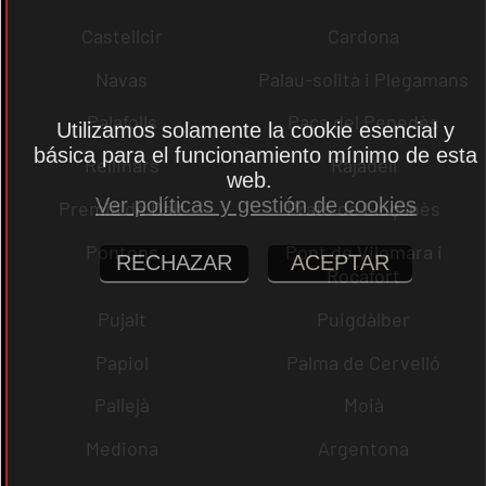
Castellcir
Cardona
Navas
Palau-solità i Plegamans
Palafolls
Pacs del Penedès
Utilizamos solamente la cookie esencial y
básica para el funcionamiento mínimo de esta
Rellinars
Rajadell
web.
Ver políticas y gestión de cookies
Premià de Dalt
Prats de Lluçanès
Pontons
Pont de Vilomara i
RECHAZAR
ACEPTAR
Rocafort
Pujalt
Puigdàlber
Papiol
Palma de Cervelló
Pallejà
Moià
Mediona
Argentona