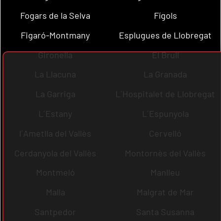
Fogars de la Selva
Fígols
Figaró-Montmany
Esplugues de Llobregat
Gironella
El Brull
La Llacuna
La Granada
La Garriga
L´Hospitalet de Llobregat
L´Estany
L´Espunyola
l´Ametlla del Vallès
Cervelló
Cerdanyola del Vallès
Montornès del Vallès
Montmeló
Manlleu
Malla
Malgrat de Mar
Santpedor
Santa Susanna