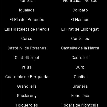
Montclar
Montcada i Reixac
Igualada
Collbató
El Pla del Penedès
El Masnou
Els Hostalets de Pierola
El Prat de Llobregat
Cercs
Centelles
Castellví de Rosanes
Castellví de la Marca
Castellterçol
Castellolí
rrius
Gurb
Guardiola de Berguedà
Gualba
Granollers
Granera
Gisclareny
Fonollosa
Folgueroles
Fogars de Montclús