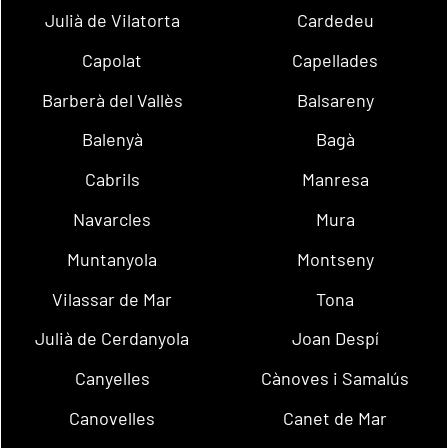
Julià de Vilatorta
Cardedeu
Capolat
Capellades
Barberà del Vallès
Balsareny
Balenyà
Bagà
Cabrils
Manresa
Navarcles
Mura
Muntanyola
Montseny
Vilassar de Mar
Tona
Julià de Cerdanyola
Joan Despí
Canyelles
Cànoves i Samalús
Canovelles
Canet de Mar