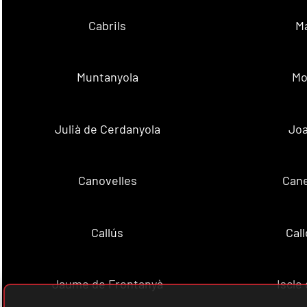
Cabrils
M
Muntanyola
Mo
Julià de Cerdanyola
Joa
Canovelles
Cane
Callús
Cal
Jaume de Frontanyà
Iscle 