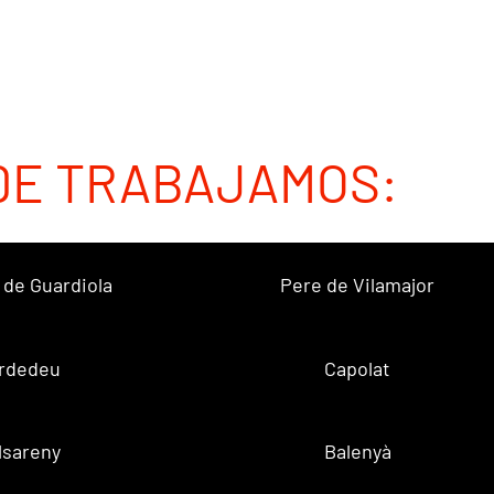
DE TRABAJAMOS:
 de Guardiola
Pere de Vilamajor
rdedeu
Capolat
lsareny
Balenyà