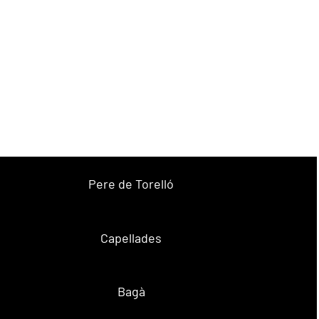
Pere de Torelló
Capellades
Bagà