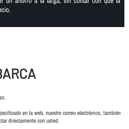
r un ahorro a la larga, sin contar con que la
ecio.
BARCA
so.
ecificado en la web, nuestro correo electrónico, también
ctar directamente con usted.