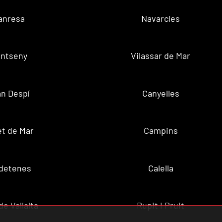
anresa
Navarcles
ntseny
Vilassar de Mar
n Despí
Canyelles
t de Mar
Campins
ldetenes
Calella
de Vallalta
Rupit i Pruit