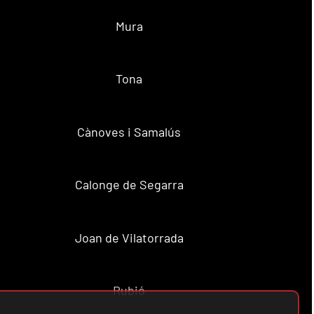
Mura
Tona
Cànoves i Samalús
Calonge de Segarra
Joan de Vilatorrada
Rubió